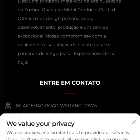
Descubra produtos metálicos de alta qualidade
da Suzhou Guangcai Metal Products Co., Ltd.
Oferecemos design personalizado,
desenvolvimento, produção e um serviço
excepcional. Nosso compromisso com a
qualidade e a satisfação do cliente garante
parcerias de longo prazo. Explore nossa linha
hoje!
ENTRE EM CONTATO
181 AIGEHAO ROAD WEITANG TOWN ,
XIANGCHENGDISTRICT , SUZHOU 215132 , P.R.CHINA
We value your privacy
+86-152 5000 0863
We use cookies and similar tools to provide our services.
If you don't want to accept all cookies, click Personalize