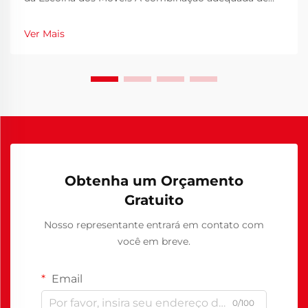
mesa e cadeira escolar constitui a base do ambiente
de aprendizagem de um aluno. Quando os estudantes
Ver Mais
passam horas sentados em suas mesas todos os dias,
a importância da escolha...
Obtenha um Orçamento
Gratuito
Nosso representante entrará em contato com
você em breve.
Email
0/100