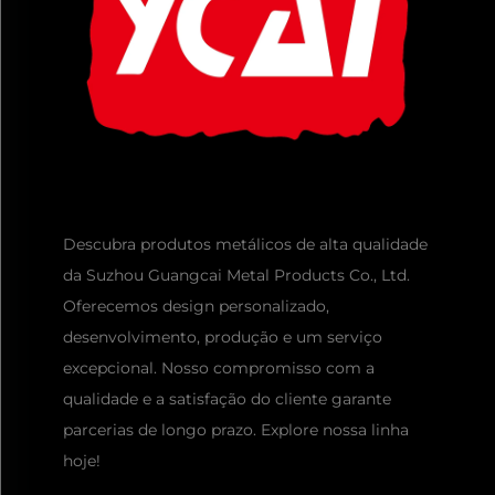
Descubra produtos metálicos de alta qualidade
da Suzhou Guangcai Metal Products Co., Ltd.
Oferecemos design personalizado,
desenvolvimento, produção e um serviço
excepcional. Nosso compromisso com a
qualidade e a satisfação do cliente garante
parcerias de longo prazo. Explore nossa linha
hoje!