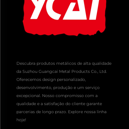
Descubra produtos metálicos de alta qualidade
da Suzhou Guangcai Metal Products Co., Ltd.
Oferecemos design personalizado,
desenvolvimento, produção e um serviço
excepcional. Nosso compromisso com a
qualidade e a satisfação do cliente garante
parcerias de longo prazo. Explore nossa linha
hoje!