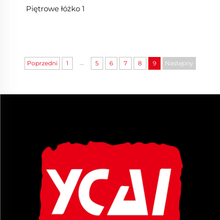
Piętrowe łóżko 1
...
Poprzedni
1
5
6
7
8
9
Następny