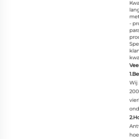
Kwa
lan
met
- p
par
pro
Spe
kla
kwal
Vee
1.B
Wij
200
vie
ond
2.H
Ant
hoe