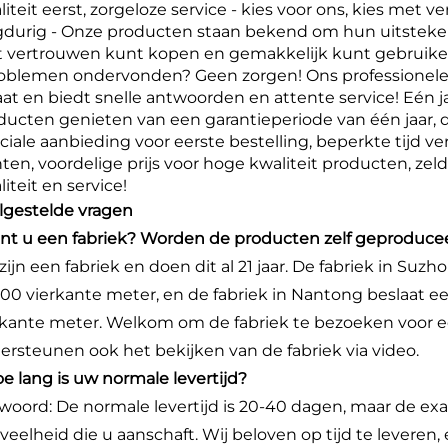
liteit eerst, zorgeloze service - kies voor ons, kies met
gdurig - Onze producten staan bekend om hun uitsteke
 vertrouwen kunt kopen en gemakkelijk kunt gebruiken! 
roblemen ondervonden? Geen zorgen! Ons professionele
aat en biedt snelle antwoorden en attente service! Eén jaa
ducten genieten van een garantieperiode van één jaar, 
ciale aanbieding voor eerste bestelling, beperkte tijd ve
nten, voordelige prijs voor hoge kwaliteit producten, ze
iteit en service!
lgestelde vragen
ent u een fabriek? Worden de producten zelf geproduce
 zijn een fabriek en doen dit al 21 jaar. De fabriek in S
00 vierkante meter, en de fabriek in Nantong beslaat 
rkante meter. Welkom om de fabriek te bezoeken voor ee
ersteunen ook het bekijken van de fabriek via video.
oe lang is uw normale levertijd?
woord: De normale levertijd is 20-40 dagen, maar de exa
veelheid die u aanschaft. Wij beloven op tijd te leveren,