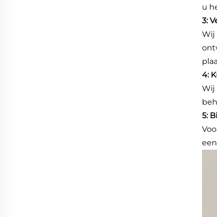
u h
3: 
Wij
ont
pla
4: 
Wij
beh
5: 
Voo
een