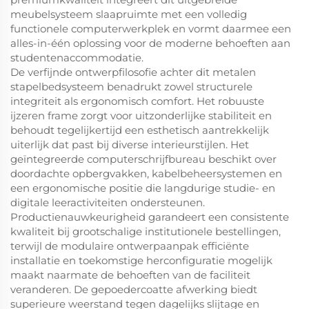
meubelsysteem slaapruimte met een volledig
functionele computerwerkplek en vormt daarmee een
alles-in-één oplossing voor de moderne behoeften aan
studentenaccommodatie.
De verfijnde ontwerpfilosofie achter dit metalen
stapelbedsysteem benadrukt zowel structurele
integriteit als ergonomisch comfort. Het robuuste
ijzeren frame zorgt voor uitzonderlijke stabiliteit en
behoudt tegelijkertijd een esthetisch aantrekkelijk
uiterlijk dat past bij diverse interieurstijlen. Het
geïntegreerde computerschrijfbureau beschikt over
doordachte opbergvakken, kabelbeheersystemen en
een ergonomische positie die langdurige studie- en
digitale leeractiviteiten ondersteunen.
Productienauwkeurigheid garandeert een consistente
kwaliteit bij grootschalige institutionele bestellingen,
terwijl de modulaire ontwerpaanpak efficiënte
installatie en toekomstige herconfiguratie mogelijk
maakt naarmate de behoeften van de faciliteit
veranderen. De gepoedercoatte afwerking biedt
superieure weerstand tegen dagelijks slijtage en