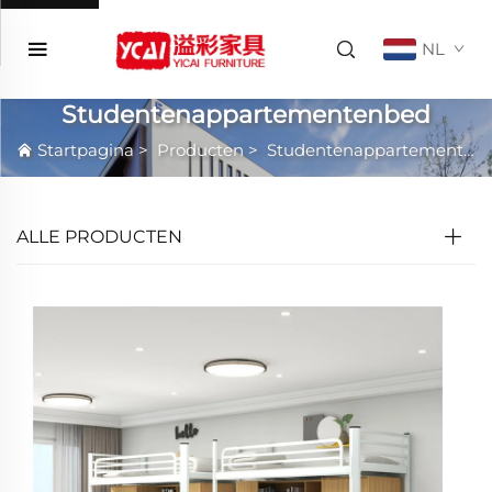
NL
Studentenappartementenbed
Startpagina
>
Producten
>
Studentenappartementenbed
ALLE PRODUCTEN