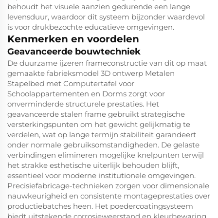
behoudt het visuele aanzien gedurende een lange
levensduur, waardoor dit systeem bijzonder waardevol
is voor drukbezochte educatieve omgevingen.
Kenmerken en voordelen
Geavanceerde bouwtechniek
De duurzame ijzeren frameconstructie van dit op maat
gemaakte fabrieksmodel 3D ontwerp Metalen
Stapelbed met Computertafel voor
Schoolappartementen en Dorms zorgt voor
onverminderde structurele prestaties. Het
geavanceerde stalen frame gebruikt strategische
versterkingspunten om het gewicht gelijkmatig te
verdelen, wat op lange termijn stabiliteit garandeert
onder normale gebruiksomstandigheden. De gelaste
verbindingen elimineren mogelijke knelpunten terwijl
het strakke esthetische uiterlijk behouden blijft,
essentieel voor moderne institutionele omgevingen.
Precisiefabricage-technieken zorgen voor dimensionale
nauwkeurigheid en consistente montageprestaties over
productiebatches heen. Het poedercoatingsysteem
biedt uitstekende corrosieweerstand en kleurbewaring,