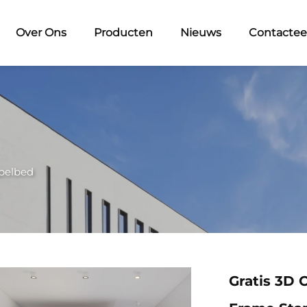
Over Ons
Producten
Nieuws
Contactee
pelbed
Gratis 3D