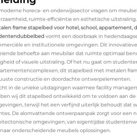
moderne horeca- en onderwijssector vragen om meubel
rzaamheid, ruimte-efficiëntie en esthetische uitstralin
alen frame stapelbed voor hotel, school, appartement, 
dentendubbelbed
vormt een doorbraak in hedendaagse 
merciële en institutionele omgevingen. Dit innovatie
eiende behoefte aan meubilair dat ruimte optimaal benu
ligheid of visuele uitstraling. Of het nu gaat om studen
artementencomplexen, dit stapelbed met metalen frame 
uuste constructie en doordachte ontwerpelementen.
icht in de unieke uitdagingen waarmee facility manage
ben wij dit stapelbed ontwikkeld om te voldoen aan de
evingen, terwijl het een verfijnd uiterlijk behoudt da
mtes. De alomvattende ontwerpaanpak zorgt voor een naa
hitectonische omgevingen, van eigentijdse studentenw
n naar onderscheidende meubels oplossingen.