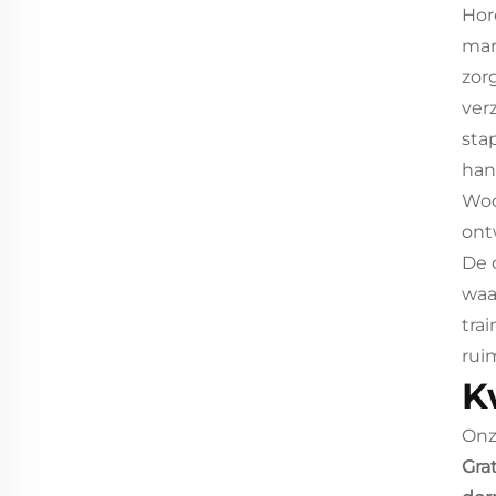
Hor
mar
zor
ver
sta
han
Woo
ont
De 
waa
tra
rui
K
Onz
Gra