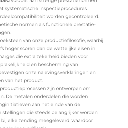
elbed
voldoet aan strenge prestatienormen
aat systematische inspectieprocedures
erdeelcompatibiliteit worden gecontroleerd.
etische normen als functionele prestatie-
ngen.
eksteen van onze productiefilosofie, waarbij
s hoger scoren dan de wettelijke eisen in
arges die extra zekerheid bieden voor
nsprakelijkheid en bescherming van
bevestigen onze nalevingsverklaringen en
en van het product.
j productieprocessen zijn ontworpen om
ken. De metalen onderdelen die worden
inginitiatieven aan het einde van de
lstellingen die steeds belangrijker worden
t bij elke zending meegeleverd, waardoor