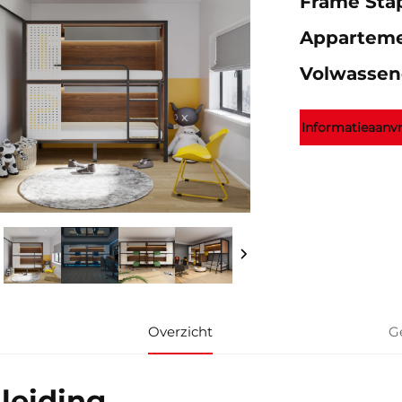
Frame Stap
Apparteme
Volwassen
Informatieaanv
Overzicht
G
nleiding