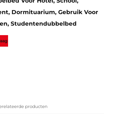
elbed Voor Hotel, School,
nt, Dormituarium, Gebruik Voor
en, Studentendubbelbed
raag
erelateerde producten