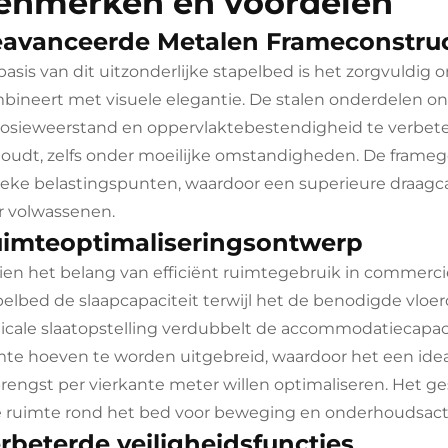
enmerken en voordelen
avanceerde Metalen Frameconstruc
basis van dit uitzonderlijke stapelbed is het zorgvuldig
bineert met visuele elegantie. De stalen onderdelen 
rosieweerstand en oppervlaktebestendigheid te verbetere
oudt, zelfs onder moeilijke omstandigheden. De frame
tieke belastingspunten, waardoor een superieure draagcap
r volwassenen.
imteoptimaliseringsontwerp
ien het belang van efficiënt ruimtegebruik in commerci
pelbed de slaapcapaciteit terwijl het de benodigde vlo
ticale slaatopstelling verdubbelt de accommodatiecapac
mte hoeven te worden uitgebreid, waardoor het een ideale
rengst per vierkante meter willen optimaliseren. Het ge
je ruimte rond het bed voor beweging en onderhoudsacti
rbeterde veiligheidsfuncties