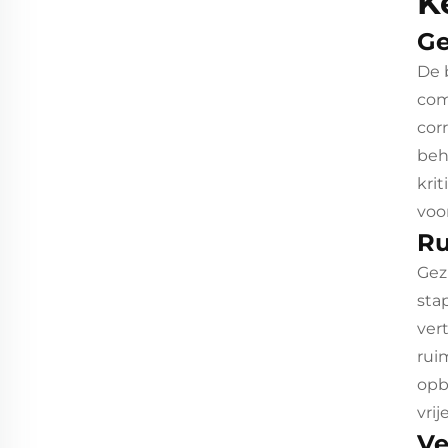
K
Ge
De 
com
cor
beh
kri
voo
Ru
Gez
sta
ver
rui
opb
vri
Ve