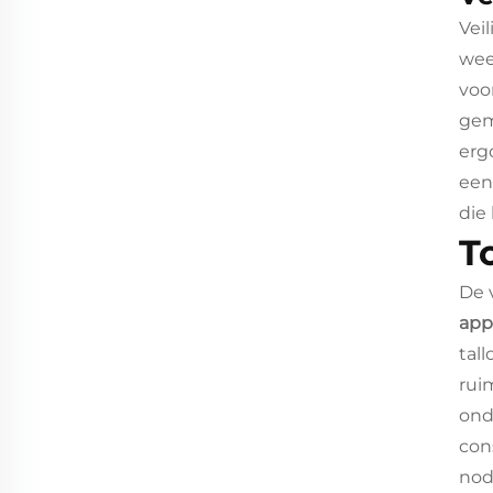
Vei
wee
voo
gem
erg
een
die
T
De 
app
tal
rui
ond
con
nod