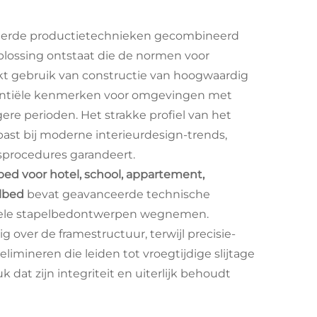
eerde productietechnieken gecombineerd
lossing ontstaat die de normen voor
kt gebruik van constructie van hoogwaardig
 essentiële kenmerken voor omgevingen met
e perioden. Het strakke profiel van het
past bij moderne interieurdesign-trends,
gsprocedures garandeert.
ed voor hotel, school, appartement,
elbed
bevat geavanceerde technische
nele stapelbedontwerpen wegnemen.
over de framestructuur, terwijl precisie-
ineren die leiden tot vroegtijdige slijtage
 dat zijn integriteit en uiterlijk behoudt