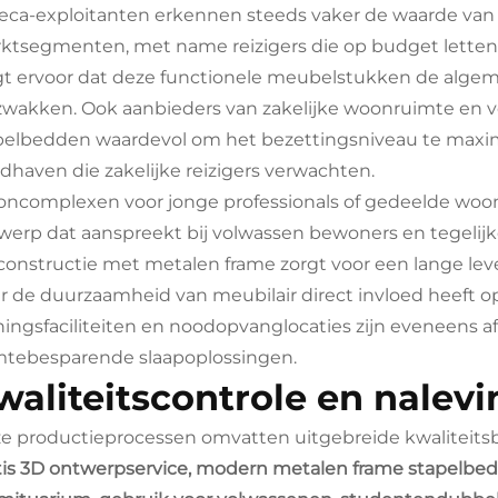
eca-exploitanten erkennen steeds vaker de waarde van 
ktsegmenten, met name reizigers die op budget letten
gt ervoor dat deze functionele meubelstukken de algeme
zwakken. Ook aanbieders van zakelijke woonruimte en ver
pelbedden waardevol om het bezettingsniveau te maximal
dhaven die zakelijke reizigers verwachten.
ncomplexen voor jonge professionals of gedeelde woon
werp dat aanspreekt bij volwassen bewoners en tegelijke
constructie met metalen frame zorgt voor een lange l
r de duurzaamheid van meubilair direct invloed heeft op 
iningsfaciliteiten en noodopvanglocaties zijn eveneens af
mtebesparende slaapoplossingen.
waliteitscontrole en nalevi
e productieprocessen omvatten uitgebreide kwaliteitsbo
tis 3D ontwerpservice, modern metalen frame stapelbed 