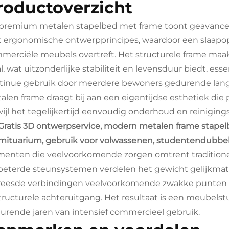
roductoverzicht
 premium metalen stapelbed met frame toont geavanc
 ergonomische ontwerpprincipes, waardoor een slaapop
merciële meubels overtreft. Het structurele frame maa
al, wat uitzonderlijke stabiliteit en levensduur biedt,
tinue gebruik door meerdere bewoners gedurende langer
alen frame draagt bij aan een eigentijdse esthetiek die 
wijl het tegelijkertijd eenvoudig onderhoud en reinigin
Gratis 3D ontwerpservice, modern metalen frame stapelb
mituarium, gebruik voor volwassenen, studentendubb
menten die veelvoorkomende zorgen omtrent traditio
beterde steunsystemen verdelen het gewicht gelijkmatig 
reesde verbindingen veelvoorkomende zwakke punten elim
structurele achteruitgang. Het resultaat is een meubelstuk
urende jaren van intensief commercieel gebruik.