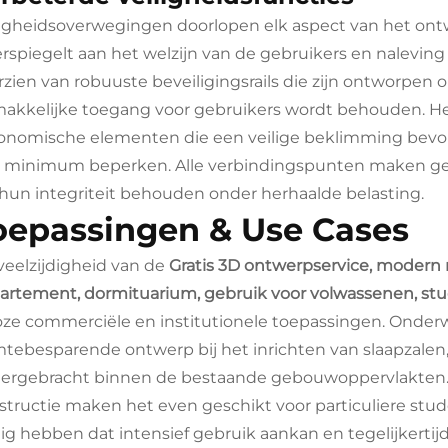
ligheidsoverwegingen doorlopen elk aspect van het ontw
rspiegelt aan het welzijn van de gebruikers en naleving
rzien van robuuste beveiligingsrails die zijn ontworpen
akkelijke toegang voor gebruikers wordt behouden. He
onomische elementen die een veilige beklimming bevor
 minimum beperken. Alle verbindingspunten maken geb
 hun integriteit behouden onder herhaalde belasting.
oepassingen & Use Cases
veelzijdigheid van de
Gratis 3D ontwerpservice, modern 
artement, dormituarium, gebruik voor volwassenen, 
loze commerciële en institutionele toepassingen. Onderwi
mtebesparende ontwerp bij het inrichten van slaapzal
ergebracht binnen de bestaande gebouwoppervlakten. He
structie maken het even geschikt voor particuliere st
ig hebben dat intensief gebruik aankan en tegelijkertijd e