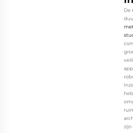
De 
duu
met
stu
com
gro
vei
app
rob
Inz
heb
omg
rui
arc
zij