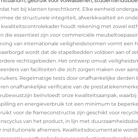
mituarium, gebruik voor volwassenen, studentendubb
rdat het bij klanten terechtkomt. Elke eenheid onderg
rmee de structurele integriteit, afwerkkwaliteit en ond
 kwaliteitscontrolekader houdt rekening met zowel esth
en die essentieel zijn voor commerciële meubeltoepassi
eving van internationale veiligheidsnormen vormt een ho
aarborgd wordt dat de stapelbedden voldoen aan of zelf
rdere rechtsgebieden. Het ontwerp omvat veiligheidsm
eerders van faciliteiten die zich zorgen maken over aa
ruikers. Regelmatige tests door onafhankelijke derden 
eren onafhankelijke verificatie van de prestatiekenmerk
ieubewustzijn beïnvloedt onze kwaliteitsaanpak, waarbi
spilling en energieverbruik tot een minimum te beper
ruikt voor de frameconstructie zijn geschikt voor recycl
enscyclus van het product, in lijn met duurzaamheidsdoe
r institutionele afnemers. Kwaliteitsdocumentatie word