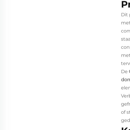
P
Dit
met
com
sta
con
met
ter
De
dor
ele
Ver
gef
of 
ged