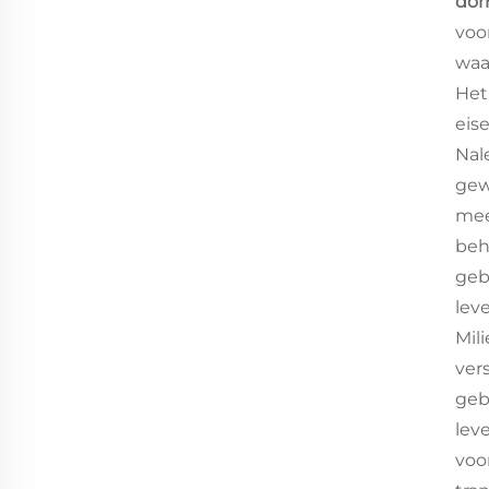
dor
voo
waa
Het
eis
Nal
gew
mee
beh
geb
lev
Mil
ver
geb
lev
voo