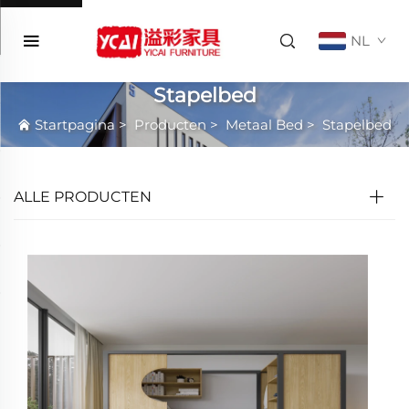
NL
Stapelbed
Startpagina
>
Producten
>
Metaal Bed
>
Stapelbed
ALLE PRODUCTEN