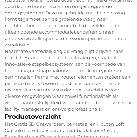
doordachte houten accenten en geïntegreerde
opbergsystemen. Deze uitgebreide meubeloplossing
komt tegemoet aan de groeiende vraag naar
multifunctionele dormitomeubels die voldoen aan
uiteenlopende accommodatiebehoeften binnen
onderwijsinstellingen, bedrijfswoningen en de horeca
wereldwijd.
Naarmate verstedelijking de vraag blijft drijven naar
ruimtebesparende meubell oplossingen, staat dit
innovatieve stapelbedsysteem aan de voorhoede van
hedendaagse slaapzaalontwerpen. De integratie van
een metalen frame met houten elementen creëert een
perfecte balans tussen industriële duurzaamheid en
residentiële warmte, waardoor het geschikt is voor
diverse omgevingen waar zowel functionaliteit als
visuele aantrekkelijkheid van essentieel belang zijn voor
facility managers en ontwerpprofessionals.
Productoverzicht
Het Gratis 3D Ontwerpservice Metaal en Houten Loft
Capsule Ruimtebesparend Dubbeldekker Metalen
Stapelbed voor Slaapzalen met Opbergkasten