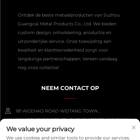
Ontdek de beste metaalproducten van Suzhou
Guangcai Metal Products Co., Ltd. We bieden
custom design, ontwikkeling, productie en
uitzonderlijke service. Onze toewijding aan
kwaliteit en klanttevredenheid zorgt voor
langdurige partnerschappen. Verken vandaag
nog onze collectie!
NEEM CONTACT OP
181 AIGEHAO ROAD WEITANG TOWN ,
XIANGCHENGDISTRICT , SUZHOU 215132 , P.R.CHINA
We value your privacy
+86-152 5000 0863
We use cookies and similar tools to provide our services.