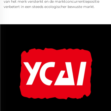
van het merk versterkt en de marktconcurrentiepositie
verbetert in een steeds ecologischer bewuste markt.