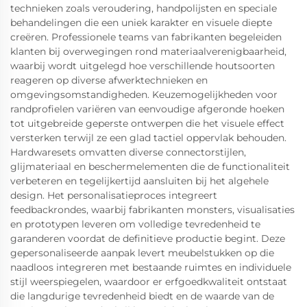
technieken zoals veroudering, handpolijsten en speciale
behandelingen die een uniek karakter en visuele diepte
creëren. Professionele teams van fabrikanten begeleiden
klanten bij overwegingen rond materiaalverenigbaarheid,
waarbij wordt uitgelegd hoe verschillende houtsoorten
reageren op diverse afwerktechnieken en
omgevingsomstandigheden. Keuzemogelijkheden voor
randprofielen variëren van eenvoudige afgeronde hoeken
tot uitgebreide geperste ontwerpen die het visuele effect
versterken terwijl ze een glad tactiel oppervlak behouden.
Hardwaresets omvatten diverse connectorstijlen,
glijmateriaal en beschermelementen die de functionaliteit
verbeteren en tegelijkertijd aansluiten bij het algehele
design. Het personalisatieproces integreert
feedbackrondes, waarbij fabrikanten monsters, visualisaties
en prototypen leveren om volledige tevredenheid te
garanderen voordat de definitieve productie begint. Deze
gepersonaliseerde aanpak levert meubelstukken op die
naadloos integreren met bestaande ruimtes en individuele
stijl weerspiegelen, waardoor er erfgoedkwaliteit ontstaat
die langdurige tevredenheid biedt en de waarde van de