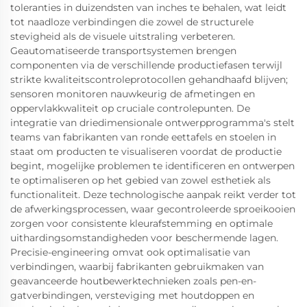
toleranties in duizendsten van inches te behalen, wat leidt
tot naadloze verbindingen die zowel de structurele
stevigheid als de visuele uitstraling verbeteren.
Geautomatiseerde transportsystemen brengen
componenten via de verschillende productiefasen terwijl
strikte kwaliteitscontroleprotocollen gehandhaafd blijven;
sensoren monitoren nauwkeurig de afmetingen en
oppervlakkwaliteit op cruciale controlepunten. De
integratie van driedimensionale ontwerpprogramma's stelt
teams van fabrikanten van ronde eettafels en stoelen in
staat om producten te visualiseren voordat de productie
begint, mogelijke problemen te identificeren en ontwerpen
te optimaliseren op het gebied van zowel esthetiek als
functionaliteit. Deze technologische aanpak reikt verder tot
de afwerkingsprocessen, waar gecontroleerde sproeikooien
zorgen voor consistente kleurafstemming en optimale
uithardingsomstandigheden voor beschermende lagen.
Precisie-engineering omvat ook optimalisatie van
verbindingen, waarbij fabrikanten gebruikmaken van
geavanceerde houtbewerktechnieken zoals pen-en-
gatverbindingen, versteviging met houtdoppen en