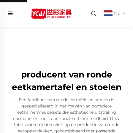
NL
producent van ronde
eetkamertafel en stoelen
Een fabrikant van ronde eettafels en stoelen is
gespecialiseerd in het maken van complete
eetkamermeubelsets die esthetische uitstraling
combineren met functionele uitmuntendheid. Deze
fabrikanten richten zich op de productie van ronde
eetoppervlakken, gecombineerd met passende