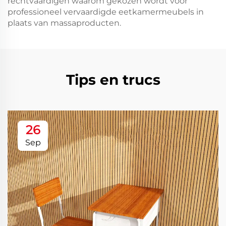
rechtvaardigen waarom gekozen wordt voor
professioneel vervaardigde eetkamermeubels in
plaats van massaproducten.
Tips en trucs
26
Sep