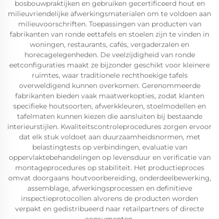
bosbouwpraktijken en gebruiken gecertificeerd hout en
milieuvriendelijke afwerkingsmaterialen om te voldoen aan
milieuvoorschriften. Toepassingen van producten van
fabrikanten van ronde eettafels en stoelen zijn te vinden in
woningen, restaurants, cafés, vergaderzalen en
horecagelegenheden. De veelzijdigheid van ronde
eetconfiguraties maakt ze bijzonder geschikt voor kleinere
ruimtes, waar traditionele rechthoekige tafels
overweldigend kunnen overkomen. Gerenommeerde
fabrikanten bieden vaak maatwerkopties, zodat klanten
specifieke houtsoorten, afwerkkleuren, stoelmodellen en
tafelmaten kunnen kiezen die aansluiten bij bestaande
interieurstijlen. Kwaliteitscontroleprocedures zorgen ervoor
dat elk stuk voldoet aan duurzaamheidsnormen, met
belastingtests op verbindingen, evaluatie van
oppervlaktebehandelingen op levensduur en verificatie van
montageprocedures op stabiliteit. Het productieproces
omvat doorgaans houtvoorbereiding, onderdeelbewerking,
assemblage, afwerkingsprocessen en definitieve
inspectieprotocollen alvorens de producten worden
verpakt en gedistribueerd naar retailpartners of directe