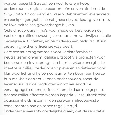
worden beperkt. Strategieën voor lokale inkoop
ondersteunen regionale economieën en verminderen de
CO₂-uitstoot door vervoer, waarbij fabrikanten leveranciers
in redelijke geografische nabijheid de voorkeur geven, mits
de kwaliteitseisen gewaarborgd blijven.
Opleidingsprogramma’s voor medewerkers leggen de
nadruk op milieubewustzijn en duurzame werkwijzen in alle
dagelijkse activiteiten, en bevorderen een bedrijfscultuur
die zuinigheid en efficiëntie waardeert.
Compensatieprogramma’s voor koolstofemissies
neutraliseren onvermijdelijke uitstoot via projecten voor
bosherstel en investeringen in hernieuwbare energie die
meetbare milieuvorderingen opleveren. Initiatieven voor
klantvoorlichting helpen consumenten begrijpen hoe ze
hun meubels correct kunnen onderhouden, zodat de
levensduur van de producten wordt verlengd, de
vervangingsfrequentie afneemt en de daarmee gepaard
gaande milieueffecten worden beperkt. Deze uitgebreide
duurzaamheidsinspanningen spreken milieubewuste
consumenten aan en tonen tegelijkertijd
ondernemersverantwoordelijkheid aan, wat de reputatie