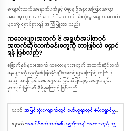
ကျောင်းဘက်အနောက်ဖက်နှင့် ပဲဖူးမျဉ်းများအကြားအကွာ
အဝေးမှာ ၃.၅ လက်မထက်ပိုမဟုတ်ပါ၊ မီးထိုးမှုအချက်အလက်
များကို ရှောင်ရှားရန် အကြံပြုထားသည်။
ကလေးများအသက် ၆ အရွယ်အပါအဝင်
အထက်ဆိုင်ဘက်ခန်းတွေကို ဘာဖြစ်လဲ ရှောင်
ရန် ဖြစ်သည်?
ခြောက်နှစ်များအောက် ကလေးများအတွက် အထက်ဆိုင်ဘက်
ခန်းများကို သူတို့၏ ဖြစ်နိုင်ချိန်အဆင့်များကြောင့် အကြံပြု
သည်၊ အကြောင်းအရာများကို မြင်သိခြင်းနှင့် အချင်းချင်း
မှားယွင်းခြင်း၏ မှီခိုမှုကြောင့် ဖြစ်သည်။
ယခင် :
အပြင်ဆုံးကျောက်တွင် ဝယ်ယူရာတွင် စိမ်းရှောင်မှုသဘောတူညီချက်များ中医 ဘယ်လိုချက်ချင်းများကို ထင်တံဆိပ်ဖြစ်စေရန် စဉ်းစားရမလဲ
နောက် :
အပေါင်စက်ဘက်၏ ပစ္စည်းအမျိုးအစားသည် သူ့၏ အရှေ့အသားနှင့် အဆင်မြင်မှုတွင် ဘယ်လိုသက်ရောက်သနည်း?