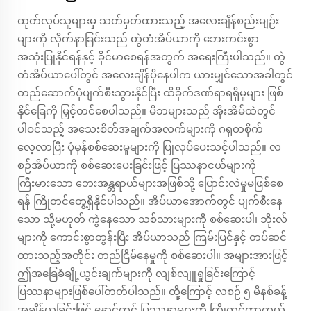
ထုတ်လုပ်သူများမှ သတ်မှတ်ထားသည့် အလေးချိန်စည်းမျဉ်း
များကို လိုက်နာခြင်းသည် တွဲတံအိပ်ယာကို ဘေးကင်းစွာ
အသုံးပြုနိုင်ရန်နှင့် ခိုင်မာစေရန်အတွက် အရေးကြီးပါသည်။ တွဲ
တံအိပ်ယာပေါ်တွင် အလေးချိန်ပိုနေပါက ယားမျှင်သောအခါတွင်
တည်ဆောက်ပုံပျက်စီးသွားနိုင်ပြီး ထိခိုက်ဒဏ်ရာရရှိမှုများ ဖြစ်
နိုင်ခြေကို မြှင့်တင်စေပါသည်။ မိဘများသည် အိုးအိမ်ထဲတွင်
ပါဝင်သည့် အသေးစိတ်အချက်အလက်များကို ဂရုတစိုက်
လေ့လာပြီး ပုံမှန်စစ်ဆေးမှုများကို ပြုလုပ်ပေးသင့်ပါသည်။ လ
စဉ်အိပ်ယာကို စစ်ဆေးပေးခြင်းဖြင့် ပြဿနာငယ်များကို
ကြီးမားသော ဘေးအန္တရာယ်များအဖြစ်သို့ ပြောင်းလဲမှုမဖြစ်စေ
ရန် ကြိုတင်တွေ့ရှိနိုင်ပါသည်။ အိပ်ယာအောက်တွင် ပျက်စီးနေ
သော သို့မဟုတ် ကွဲနေသော သစ်သားများကို စစ်ဆေးပါ၊ ဘိုးလ်
များကို ကောင်းစွာတွန်းပြီး အိပ်ယာသည် ကြမ်းပြင်နှင့် တပ်ဆင်
ထားသည့်အတိုင်း တည်ငြိမ်နေမှုကို စစ်ဆေးပါ။ အများအားဖြင့်
ဤအခြေခံချို့ယွင်းချက်များကို လျစ်လျူရှုခြင်းကြောင့်
ပြဿနာများဖြစ်ပေါ်တတ်ပါသည်။ ထို့ကြောင့် လစဉ် ၅ မိနစ်ခန့်
အချိန်ယူခြင်းဖြင့် နောင်တွင် ပြဿနာများကို ကြိုတင်ကာကွယ်