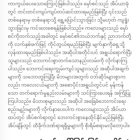
ကာကွယ်ပေးသောကြောင့်ဖြစ်ပါသည်။ မှော်စင်သည် အိပ်ယာခုံ
တွင် တင်းတင်းကျပ်ကျပ်တပ်ဆင်ထားရမည်ဖြစ်ပြီး ၎င်းသည်
တစ်နေရာမှ တစ်နေရာသို့ ရွှေ့ပြောင်းသွားခြင်း သို့မဟုတ် ကျရှုံး
သွားခြင်းမှ ကင်းဝေးစေရန်ဖြစ်ပါသည်။ ကလေးများသည် မှော်
စင်ကိုတက်သည့်အခါတွင် မှော်စင်၏ဘယ်ဘက်နှင့် ညာဘက်တို့
ကို လက်နှစ်ဖက်ဖြင့် ကိုင်တွယ်ရမည်ဖြစ်ပြီး မျက်နှာကိုရှေ့သို့
လှန်ထားရမည်ဖြစ်ပါသည်။ အဆိုပါအတိုင်းပင် အရွယ်ရောက်ပြီး
သူများသည် ဘေးကင်းစွာတက်သောနည်းလမ်းကို လိုက်နာကြ
ပါသည်။ ဘေးကင်းရေးကျွမ်းကျင်သူများသည် အဆိုပါအချက်
များကို သဘောတူကြပြီး မိဘများအတွက် ဝဘ်ဆိုဒ်များစွာက
လည်း ကလေးငယ်များကို အစောပိုင်းအရွယ်တွင်ပင် မှန်ကန်
သော တက်ရောက်မှုနည်းလမ်းများကို သင်ကြားပေးရန် အကြံပြု
ကြပါသည်။ မိသားစုများသည် အဆိုပါ အခြေခံဘေးကင်းရေး
စည်းမျဉ်းများကို လိုက်နာပေးပါက ကလေးများသည် အိပ်ယာ
ထပ်တွင် အိပ်စက်ရာတွင် ဘေးကင်းစွာနေထိုင်နိုင်မည်ဖြစ်ပြီး
အိပ်ချိန်တွင် ထိခိုက်ဒဏ်ရာရရှိမှုများကို စိုးရိမ်စရာမလိုတော့ပါ။