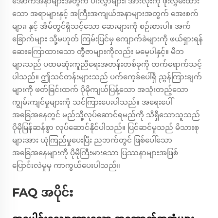
အောက်အနာများအတွက် ပါးလွှာများ၊ အားလုံးကို ဖုံးလွှမ်းထား
သော အရာများနှင့် အကြီးအကျယ်အနာများအတွက် အေးစက်
များ၊ နှင့် အိမ်တွင်ရှိသင့်သော ဆေးများကို စဉ်းစားပါ။ အက်
ခြောက်များ သို့မဟုတ် ကြမ်းပြင်မှ ကျောက်ခဲများကို ဖယ်ရှားရန်
ဆေးကြောထားသော တွီဇာများကိုလည်း မမေ့ပါနှင့်။ မိဘ
များသည် ပထမဆုံးကူညီရေးအတန်းတစ်ခုကို တက်ရောက်သင့်
ပါသည်။ ဤသင်တန်းများသည် ပက်ကေ့ခ်ပေါ်ရှိ ညွှန်ကြားချက်
များကို ဖတ်ခြင်းထက် ပိုမိုကျယ်ပြန့်သော အသုံးတည့်သော
ကျွမ်းကျင်မှုများကို သင်ကြားပေးပါသည်။ အရေးပေါ်
အခြေအနေတွင် မည်သို့လုပ်ဆောင်ရမည်ကို သိရှိသောသူသည်
ပိုမိုမြန်ဆန်စွာ လုပ်ဆောင်နိုင်ပါသည်။ ပြင်ဆင်မှုသည် မိသားစု
များအား ယုံကြည်မှုပေးပြီး ညဘက်တွင် ဖြစ်ပေါ်သော
အခြေအနေများကို ပိုမိုကြီးမားသော ပြဿနာများအဖြစ်
ပြောင်းလဲမှုမှ ကာကွယ်ပေးပါသည်။
FAQ အပိုင်း