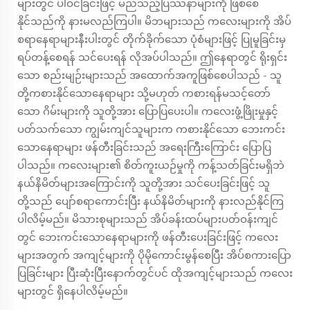
များတွင် ပါဝင်ခြင်းဖြင့် မည်သည့်ပြဿနာများကို ဖြစ်စေ
နိုင်သည်ကို နားမလည်ကြပါ။ မိဘများသည် ကလေးများကို အိပ်
စရာနေရာများနီးပါးတွင် တိုက်ခိုက်သော ပုံစံများဖြင့် ပြုမူခြင်းမှ
ရပ်တန့်စေရန် သင်ပေးရန် လိုအပ်ပါသည်။ ဤနေရာတွင် ရိုးရှင်း
သော စည်းမျဉ်းများသည် အထောက်အကူဖြစ်စေပါသည် - သူ
တို့ကစားနိုင်သောနေရာများ သို့မဟုတ် ကစားရန်မသင့်တော်
သော ဂိမ်းများကို သူတို့အား ပြောပြပေးပါ။ ကလေးဖွံ့ဖြိုးမှုနှင့်
ပတ်သက်သော ကျွမ်းကျင်သူများက ကစားနိုင်သော ဘေးကင်း
သောနေရာများ ဖန်တီးခြင်းသည် အရေးကြီးကြောင်း ပြောပြ
ပါသည်။ ကလေးများ၏ စိတ်ကူးယဉ်မှုကို ကန့်သတ်ခြင်းမရှိဘဲ
နယ်နိမိတ်များအကြောင်းကို သူတို့အား သင်ပေးခြင်းဖြင့် သူ
တို့သည် ပျော်စရာကောင်းပြီး နယ်နိမိတ်များကို နားလည်နိုင်ကြ
ပါလိမ့်မည်။ မိသားစုများသည် အိပ်ခန်းထပ်များပတ်ဝန်းကျင်
တွင် ဘေးကင်းသောနေရာများကို ဖန်တီးပေးခြင်းဖြင့် ကလေး
များအတွက် အကျင့်များကို ပိုမိုကောင်းမွန်စေပြီး အိပ်စကားပြော
ပြခြင်းများ ပြီးဆုံးပြီးနောက်တွင်ပင် ထိုအကျင့်များသည် ကလေး
များတွင် ရှိနေပါလိမ့်မည်။