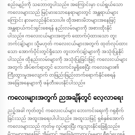
စည်းမျဉ်းကို သဘောတူပါသည်။ အကြောင်းမှာ ငယ်ရွယ်သော
ကလေးများသည် မြင့်မားသောနေရာများတွင် အန္တရာယ်များ
ကြောင်း နားမလည်နိုင်သေးပါ။ ထိုအစားမိဘများအနေဖြင့်
အန္တရာယ်ကင်းရှင်းစေရန် နည်းလမ်းများကို အစားထိုးနိုင်
ပါသည်။ ကလေးငယ်များအတွက် ထောက်ပံ့ထားသော တူး
ဘက်(ချ်)များ သို့မဟုတ် ကလေးငယ်များအတွက် ထုတ်လုပ်ထား
သော အောက်ပိုင်းတွင်ရှိသော တူးဘက်(ချ်)များကို အသုံးပြုနိုင်
ပါသည်။ ထိုနည်းလမ်းများကို အသုံးပြုခြင်းဖြင့် ကလေးငယ်များ
အတွက် အိပ်စက်ရာတွင် ဘေးကင်းမှုရှိစေပြီး ကလေးများ၏
ကြီးထွားမှုအလျောက် တဖြည်းဖြည်းတက်ရောက်နိုင်စေရန်
အခြေအနေများကို ဖန်တီးပေးနိုင်ပါသည်။
ကလေးများအတွက် ညအချိန်တွင် လေ့လာရေး
ညဉ့်အခါ ကုတ်တွင် ကလေးငယ်များ ဘေးကင်းရေးကို ဂရုစိုက်
ခြင်းသည် အထူးအရေးပါပါသည်။ အထူးသဖြင့် ရှစ်နှစ်အောက်
ကလေးများသည် ကုတ်မှ လှုပ်ရှားပြီး ကျသွားနိုင်ခြေရှိသည်။
မိဘများအနေဖြင့် အိမ်တွင် အခြေခံကာကွယ်မှုများ စီစဉ်ပေးရန်