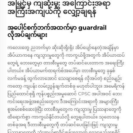
အမြင့်မှ ကျဆုံးမှု: အကြောင်းအရာ
အကြီးအကျယ်ကို လျှော့ချရန်
အပေါင်စက်ဘက်အထက်မှာ guardrail
လိုအပ်ချက်များ
ကလေးတွေ ညဘက်မှာ ဆိုးဆိုးရိုးရိုး အိပ်ပျော်နေတဲ့အချိန်မှာ
အိပ်ယာကနေ ကျသွားမှုတွေကို ကာကွယ်ဖို့အတွက် အိပ်ယာထပ်
တွေရဲ့ ဘေးတွေမှာ တားစီးမှုတွေ တပ်ဆင်ပေးတာက အရေးကြီး
ပါတယ်။ အိပ်ယာမက်ထရက်စ်အပေါ်မှာ တားစီးမှုတွေ ခုနှစ်
လက်မခန့် ထွက်လာအောင် သေချာစေရန် လိုအပ်တဲ့ စည်းမျဉ်း
ကတော့ ကျပန်း လမ်းညွှန်ချက်တစ်ခု မဟုတ်ပါဘူး။ အမေရိကန်
ပြည်ထောင်စုရှိ ကုန်ပစ္စည်းအမှုဆောင် CPSC အပါအဝင် ဘေး
ကင်းရေးအဖွဲ့အစည်းတွေက ဒီအကြောင်းအရာကို အများကြီး
စူးစမ်းစစ်ဆေးခဲ့ပြီး တားစီးမှုတွေက ကျသွားမှု ပြဿနာတွေကို
ထိရောက်စွာ ကာကွယ်နိုင်တယ်လို့ တွေ့ရပါတယ်။ သုတေသန
တစ်ခုအရ ဒီတားစီးမှုတွေကို တပ်ဆင်ပေးခြင်းဖြင့် ကျသွားမှု
ပြဿနာတွေကို သုံးဆယ်ရာခိုင်နှုန်းလောက် လျော့နည်းစေနိုင်