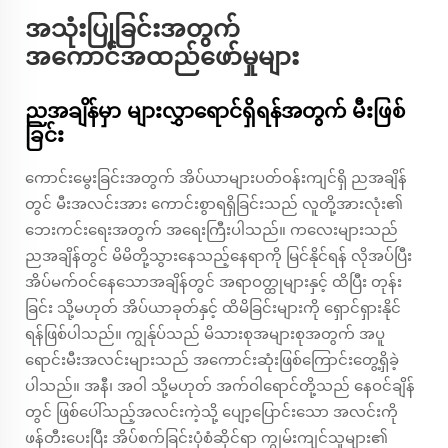
အသုံးပြုခြင်းအတွက်
အကောင်အထည်ဖော်မှုများ
ညအချိန်မှာ များလွှာရောင်ရှိရန်အတွက် မီးဖြစ်
ခြင်း
ကောင်းမွေးခြင်းအတွက် အိပ်ယာများပတ်ဝန်းကျင်ရှိ ညအချိန်
တွင် မီးအလင်းအား ကောင်းစွာရရှိခြင်းသည် လူတို့အားလုံး၏
ဘေးကင်းရေးအတွက် အရေးကြီးပါသည်။ ကလေးများသည်
ညအချိန်တွင် မိမိတို့သွားနေသည့်နေရာကို မြင်နိုင်ရန် လိုအပ်ပြီး
အိပ်မက်ဝင်နေသောအချိန်တွင် အရာဝတ္ထုများနှင့် ထိပြီး တုန်း
ခြင်း သို့မဟုတ် အိပ်ယာခုတ်နှင့် ထိမိခြင်းများကို ရှောင်ရှားနိုင်
ရန်ဖြစ်ပါသည်။ ကျွန်ုပ်သည် မိသားစုအများစုအတွက် အပူ
ရောင်းမီးအလင်းများသည် အကောင်းဆုံးဖြစ်ကြောင်းတွေ့ရှိခဲ့
ပါသည်။ အနီ၊ အဝါ သို့မဟုတ် အက်ဝါရောင်တို့သည် နေဝင်ချိန်
တွင် ဖြစ်ပေါ်သည့်အလင်းကဲ့သို့ ပျော့ပြောင်းသော အလင်းကို
ဖန်တီးပေးပြီး အိပ်စက်ခြင်းပုံစံဆိုင်ရာ ကျွမ်းကျင်သူများ၏