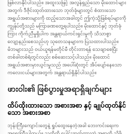
ဖြစ်လာနိုင်ပါသည်။ အထူးသဖြင့် အလွန်ရှည်သော မိုးထောင်များ
အတွက် ဒီဇိုင်းထုတ်ထားသော ဘုတ်ခုံများတွင် စံထားသော
အရွယ်အစားများကို ထည့်သောအခါတွင် ဤကဲ့သို့ဖြစ်ရပ်များကို
ကျွန်ုပ်တို့သည် မကြာခဏတွေ့ရပါသည်။ မိုးထောင်နှင့် ဘုတ်ခုံ
ကြား ကိုက်ညီမှုရှိပါက အန္တရာယ်ကင်းရှင်းမှုကို သိသာစွာ
လျော့နည်းစေသည်ဟု သုတေသနများက ပြသထားပါသည်။
မိဘများသည် ဝယ်ယူရန်မတိုင်မီ တိုင်းတာရန် သေချာစေပြီး
တစ်ခါတစ်ရံတွင်လည်း စစ်ဆေးသင့်ပါသည်။ မိုးထောင်
အရွယ်အစားမှားယွင်းမှုသည် အပေါ်ဆုံးတွင် အိပ်ပျော်နေသော
ကလေးငယ်များအတွက် အန္တရာယ်ရှိနိုင်ပါသည်။
ဖားဝါး၏ ဖြစ်ပွားမှုအရာရှိချက်များ
ထိပ်ထိုးထားသော အစားအစာ နှင့် ချုပ်ထုတ်နိုင်
သော အစားအစာ
ဘုန်းကြီးကျောင်းတွေနဲ့ ရှုပ်ထွေးနေတဲ့အခါ ဘေးကင်းရေးက
အရေးကြီးပါတယ်။ သူတို့ကို ပေါင်းဆက်ထားတဲ့ အရာကို သိဖို့