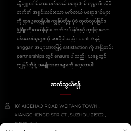
ဆွီချူ ဂေါင်ကေး မက်တယ် ပရောဒักစ် ကုမ္ပဏီ၊ လီမိ
တက်၏ အရှင်းလင်းသော မက်တယ် ပရောဒักစ်များ
ကို ရှာဖွေတွေ့ရှိပါ။ ကျွန်ုပ်တို့မှ ပုံစံ ထုတ်လုပ်ခြင်း၊
ဖွံ့ဖြိုးတိုးတက်ခြင်း၊ ထုတ်လုပ်ခြင်းနှင့် ထူးခြားသော
ဝန်ဆောင်မှုများကို ပေးပို့ပါသည်။ qualité နှင့်
anggan အများအားဖြင့် satisfaction ကို အမြဲတမ်း
partnerships တွင် ensure ပါသည်။ ယနေ့တွင်
ကျွန်ုပ်တို့ရဲ့ အမျိုးအစားများကို လေ့လာပါ!
ဆက်သွယ်ရန်
181 AIGEHAO ROAD WEITANG TOWN ,
XIANGCHENGDISTRICT , SUZHOU 215132 ,
P.R.CHINA