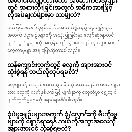
အပေါင်းလျှော့ထားသော အဆောက်အအုံများ
တွင် အစားထိုးခြင်းအတွက် အဓိကအားဖြင့်
လိုအပ်ချက်များမှာ ဘာမျှလဲ?
ဂုတ်ပြင်အထက် ခုနစ်လက်မအထက်ရှိသည့် ပဲဖူးမျဉ်းများ
အတွက် ပဲဖူးမျဉ်းများကို အသုံးပြုခြင်းမှာ လျော်ဆုံးရာတွင်
ပျက်ကွက်မှုများကို အလွန်ကျော်လွှားစေသည်ဟု အျားအားဝင်
လေ့လာမှုများအရ ပြောဆိုထားပါသည်။
ဘန်ကျောင်းဘက်တွင် လှေကို အျားအားဝင်
သုံးစွဲရန် ဘယ်လိုလုပ်ရမလဲ?
လှေများကို ကျောင်းဘက်တွင် ပိုင်ဆိုင်ထားသည်၊ ကလေးများ
အား လှေကို လက်နှစ်ဖက်ဖြင့် မျက်နှာကို လှေထံမှာ ရွေ့လျှင်
ပျက်ကွက်မှုများကို ရှောင်ရှားနိုင်ပါသည်။
ခုံပဲဖူးမျဉ်းများအတွက် ခုံ/လှောင်းကို မီးထိုးမှု
များကို ရှောင်ရှားရန် ဘယ်လိုအကွာအဝေးကို
အျားအားဝင် သုံးစွဲရမလဲ?