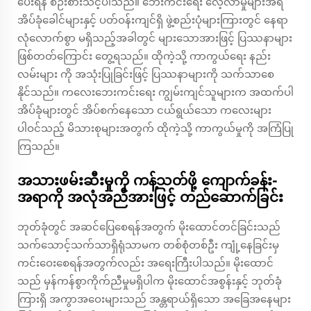
ပေးရန် စဉ်းစားသင့်ပါသည်။ ဘေးကင်းရေး လေ့လာမှုများအရ
အိပ်ခုံခေါင်များနှင့် ပတ်ဝန်းကျင်ရှိ ဖွဲ့စည်းပုံများကြားတွင် နေရာ
လုံလောက်စွာ မရှိသည့်အခါတွင် များသောအားဖြင့် ပြဿနာများ
ဖြစ်တတ်ကြောင်း တွေ့ရသည်။ ထိုကဲ့သို့ ကာကွယ်ရေး နည်း
လမ်းများ ကို အသုံးပြုခြင်းဖြင့် ပြဿနာများကို သက်သာစေ
နိုင်သည်။ ကလေးဘေးကင်းရေး ကျွမ်းကျင်သူများက အထက်ပါ
အိပ်ခုံများတွင် အိပ်စက်နေသော ငယ်ရွယ်သော ကလေးများ
ပါဝင်သည့် မိသားစုများအတွက် ထိုကဲ့သို့ ကာကွယ်မှုကို အကြံပြု
ကြသည်။
အသားဖမ်းဆီးမှုကို ကန့်သတ်ဖို့ ကျောက်ခန်း-
အရာကို အလုံအညီအားဖြင့် တည်ဆောက်ခြင်း
ဘုတ်ခုံတွင် အဆင်ပြေစေရန်အတွက် မိုးထောင်တင်ခြင်းသည်
သက်သောင့်သက်သာရှိရုံသာမက တစ်စုံတစ်ဦး ကျုံ့နေခြင်းမှ
ကင်းဝေးစေရန်အတွက်လည်း အရေးကြီးပါသည်။ မိုးထောင်
သည် မှန်ကန်စွာကိုက်ညီမှုမရှိပါက မိုးထောင်အစွန်းနှင့် ဘုတ်ခုံ
ကြားရှိ အကွာအဝေးများသည် အန္တရာယ်ရှိသော အခြေအနေများ