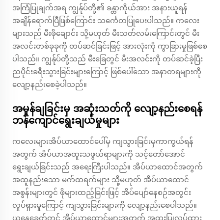
အကြံပြုချက်အရ ကျွန်ုပ်တို့၏ ခန္တာကိုယ်အား အနားယူရန်
အချိန်ရောက်ပြီဖြစ်ကြောင်း သင်္ကေတပြုပေးပါသည်။ ကလေး
များသည် မီးဖိုချောင်း သို့မဟုတ် မီးသတ်လမ်းကြောင်းတွင် မီး
အလင်းတစ်ခုခုကို တပ်ဆင်ခြင်းဖြင့် အားလုံးကို ကွာခြားမှုဖြစ်စေ
ပါသည်။ ကျွန်ုပ်တို့သည် မီးခြေတွင် မီးအလင်းကို တပ်ဆင်ခဲ့ပြီး
ညပိုင်းခရီးသွားခြင်းများကြောင့် ဖြစ်ပေါ်သော အနာတရများကို
လျော့နည်းစေခဲ့ပါသည်။
အမှုန်ချခြင်းမှ အဆုံးသတ်ကို လျော့နည်းစေရန်
ဘန်ကျောင်ရွေးချယ်မှုများ
ကလေးများအိပ်ယာထောင်ပေါ်မှ ကျသွားခြင်းမှကာကွယ်ရန်
အတွက် အိပ်ယာအထူးသဖွယ်ရာများကို သင့်တော်အောင်
ရွေးချယ်ခြင်းသည် အရေးကြီးပါသည်။ အိပ်ယာထောင်အတွက်
အထူနည်းသော မက်ထရက်များ သို့မဟုတ် အိပ်ယာထောင်
အစွန်းများတွင် ဖိုများထည့်ခြင်းဖြင့် အိပ်ပျော်နေစဉ်အတွင်း
လှုပ်ရှားမှုကြောင့် ကျသွားခြင်းများကို လျော့နည်းစေပါသည်။
ယနေ့ခေတ်တွင် အိပ်ယာထောင်များအတွက် အထူးပြုလုပ်ထား