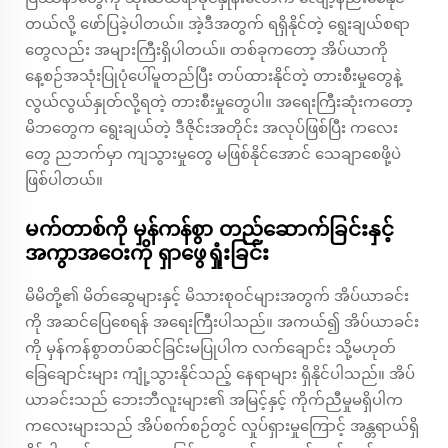
တယ်လို့ ဖော်ပြခဲ့ပါတယ်။ အဲ့ဒီအတွက် ရရှိနိုင်တဲ့ ရွေးချယ်စရာ
တွေလည်း အများကြီးရှိပါတယ်။ တစ်ခုကတော့ အိပ်ယာကို
နေ့စဉ်အသုံးပြုပုံပေါ်မူတည်ပြီး တပ်ထားနိုင်တဲ့ တားစီးမှုတွေနဲ့
လွယ်လွယ်နှုတ်လို့ရတဲ့ တားစီးမှုတွေပါ။ အရေးကြီးဆုံးကတော့
မိဘတွေက ရွေးချယ်တဲ့ ဒီဇိုင်းအတိုင်း အလုပ်ဖြစ်ပြီး ကလေး
တွေ ညဘက်မှာ ကျသွားမှုတွေ မဖြစ်နိုင်အောင် သေချာစေဖို့ပဲ
ဖြစ်ပါတယ်။
မက်တာစ်ကို မှန်ကန်စွာ တည်ဆောက်ခြင်းနှင့်
အကွာအဝေးကို ရှာဖွေရှုံးခြင်း
မိမိတို့၏ မိတ်ဆွေများနှင့် မိသားစုဝင်များအတွက် အိပ်ယာခင်း
ကို အဆင်ပြေစေရန် အရေးကြီးပါသည်။ အကယ်၍ အိပ်ယာခင်း
ကို မှန်ကန်စွာတပ်ဆင်ခြင်းမပြုပါက လက်ချောင်း သို့မဟုတ်
ခြေချောင်းများ ကျုံ့သွားနိုင်သည့် နေရာများ ရှိနိုင်ပါသည်။ အိပ်
ယာခင်းသည် ဘေးဘီလူးများ၏ အမြင့်နှင့် ကိုက်ညီမှုမရှိပါက
ကလေးများသည် အိပ်စက်စဉ်တွင် လှုပ်ရှားမှုကြောင့် အန္တရာယ်ရှိ