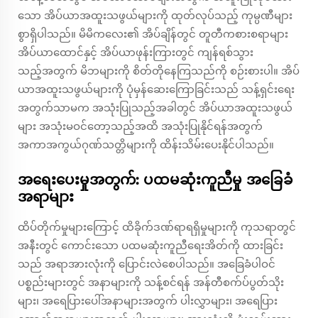
သော အိပ်ယာအထူးသဖွယ်များကို ထုတ်လုပ်သည့် ကုမ္ပဏီများ
စွာရှိပါသည်။ မိမိကလေး၏ အိပ်ချိန်တွင် တူတီကစားစရာများ
အိပ်ယာထောင်နှင့် အိပ်ယာဖုန်းကြားတွင် ကျန်ရစ်သွား
သည့်အတွက် မိဘများကို စိတ်တိုနေကြသည်ကို စဉ်းစားပါ။ အိပ်
ယာအထူးသဖွယ်များကို ပုံမှန်ဆေးကြောခြင်းသည် သန့်ရှင်းရေး
အတွက်သာမက အသုံးပြုသည့်အခါတွင် အိပ်ယာအထူးသဖွယ်
များ အသုံးမဝင်တော့သည့်အထိ အသုံးပြုနိုင်ရန်အတွက်
အကာအကွယ်ဂုဏ်သတ္တိများကို ထိန်းသိမ်းပေးနိုင်ပါသည်။
အရေးပေးမှုအတွက်: ပထမဆုံးကူညီမှု အခြေခံ
အရာများ
ထိပ်တိုက်မှုများကြောင့် ထိခိုက်ဒဏ်ရာရရှိမှုများကို ကုသရာတွင်
အနီးတွင် ကောင်းသော ပထမဆုံးကူညီရေးအိတ်ကို ထားခြင်း
သည် အရာအားလုံးကို ပြောင်းလဲစေပါသည်။ အခြေခံပါဝင်
ပစ္စည်းများတွင် အနာများကို သန့်စင်ရန် အန်တီစက်ပ်ပွတ်သိုး
များ၊ အရေပြားပေါ်အနာများအတွက် ပါးလွှာများ၊ အရေပြား