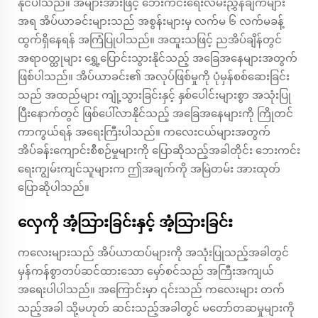
နိုင်ပါသည်။ အများအားဖြင့် ဘေးကင်းရေးလမ်းညွှန်ချက်များ
အရ အိပ်ယာခင်းများသည် အစွန်းများမှ လက်မ ၆ လက်မခန့်
ထွက်ရှိနေရန် အကြံပြုပါသည်။ အထူးသဖြင့် ညအိပ်ချိန်တွင်
အရာဝတ္ထုများ ရွှေ့ပြောင်းသွားနိုင်သည့် အခြေအနေများအတွက်
ဖြစ်ပါသည်။ အိပ်ယာခင်း၏ အလုပ်ဖြစ်မှုကို ပုံမှန်စစ်ဆေးခြင်း
သည် အထည်များ ကျုံ့သွားခြင်းနှင့် နှစ်ပေါင်းများစွာ အသုံးပြု
ပြီးနောက်တွင် ဖြစ်ပေါ်လာနိုင်သည့် အခြေအနေများကို ကြိုတင်
ကာကွယ်ရန် အရေးကြီးပါသည်။ ကလေးငယ်များအတွက်
အိပ်ခန်းကျောင်းစီစဉ်မှုများကို ပြောဆိုသည့်အခါတိုင်း ဘေးကင်း
ရေးကျွမ်းကျင်သူများက ဤအချက်ကို အမြဲတမ်း အားထုတ်
ပြောဆိုပါသည်။
လှေကို အံ့သြားခြင်းနှင့် အံ့သြားခြင်း
ကလေးများသည် အိပ်ယာထပ်များကို အသုံးပြုသည့်အခါတွင်
မှန်ကန်စွာတပ်ဆင်ထားသော မှော်စင်သည် အကြီးအကျယ်
အရေးပါပါသည်။ အကြောင်းမှာ ၎င်းသည် ကလေးများ တက်
သည့်အခါ သို့မဟုတ် ဆင်းသည့်အခါတွင် မတော်တဆမှုများကို