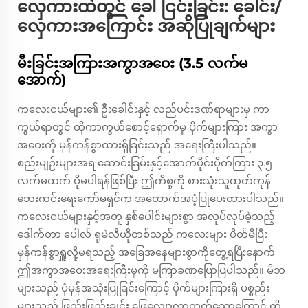
လှေကားထဲတွင် ခေါ်ငြင်းခြင်း: ခေါင်း/
လှေကားအကြောင်း အဆိုပြုချက်များ
မီးခြင်းအကြားအကွာအဝေး (3.5 လက်မ
အောက်)
ကလေးငယ်များ၏ ဦးခေါင်းနှင့် လည်ပင်းဒဏ်ရာများမှ ကာ
ကွယ်ရာတွင် ထိုကာကွယ်စောင့်ရှောက်မှု ပိုက်များကြား အကွာ
အဝေးကို မှန်ကန်စွာထားရှိခြင်းသည် အရေးကြီးပါသည်။
စည်းမျဉ်းများအရ ဆောင်းခြမ်းနှင့်အောက်ပိုင်းပိုက်ကြား ၃.၅
လက်မထက် ပိုမပါရန်ဖြစ်ပြီး ဤကိစ္စကို စားသုံးသူထုတ်ကုန်
ဘေးကင်းရေးကော်မရှင်က အထောက်အပံ့ပြုပေးထားပါသည်။
ကလေးငယ်များနှင့်အတူ နှစ်ပေါင်းများစွာ အလုပ်လုပ်ခဲ့သည့်
ဒေါက်တာ ပေါလ် ရုမဲလီယိုတစ်သည် ကလေးများ ပိတ်မိပြီး
မှန်ကန်စွာရှူလို့မရသည့် အခြေအနေများစွာကိုတွေ့ရပြီးနောက်
ဤအကွာအဝေးအရေးကြီးမှုကို မကြာခဏပြောပြပါသည်။ မိဘ
များသည် ပုံမှန်အသုံးပြုခြင်းကြောင့် ပိုက်များကြားရှိ ပစ္စည်း
များသည် ဖြည်းဖြည်းချင်း ဖြေလျော့လာတတ်သောကြောင့် ထို