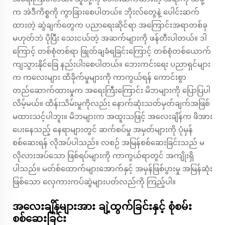
က အဲဒီကိစ္စကို ကွာခြားစေပါတယ်။ ဘိုးလ်တွေနဲ့ ပေါင်းဆက်
ထားတဲ့ ဆွဲချက်တွေက ပညာရေးဆိုင်ရာ အကြောင်းအရာတစ်ခု
မဟုတ်ဘဲ ပိုပြီး သေးငယ်တဲ့ အဆက်များကို ဖန်တီးပါတယ်။ ဒါ
ကြောင့် တစ်စုံတစ်ရာ ဖြုတ်ချခံရခြင်းကြောင့် တစ်စုံတစ်ယောက်
ကျသွားနိုင်ခြေ နည်းပါးစေပါတယ်။ ဘေးကင်းရေး ပညာရှင်များ
က ကလေးများ ထိခိုက်မှုများကို ကာကွယ်ရန် ကောင်းစွာ
တည်ဆောက်ထားမှုက အရေးကြီးကြောင်း မိဘများကို ပြောပြပါ
လိမ့်မယ်။ ထိန်းသိမ်းမှုကိုလည်း နောက်ဆုံးသတ်မှတ်ချက်အဖြစ်
မထားသင့်ပါဘူး။ မိဘများက အထူးသဖြင့် အလေးချိန်က ဖိအား
ပေးနေသည့် နေရာများတွင် ဆက်စပ်မှု အမှတ်များကို ပုံမှန်
စစ်ဆေးရန် လိုအပ်ပါသည်။ လစဉ် အမြန်စစ်ဆေးခြင်းသည် မ
လိုလားအပ်သော ဖြစ်ရပ်များကို ကာကွယ်ရာတွင် အကျိုးရှိ
ပါသည်။ မတ်စ်ထောက်များအောက်နှင့် အမှန်ဖြစ်ပွားမှု အမြန်ဆုံး
ဖြစ်သော လှေကားကပ်ဆွဲများပတ်လည်ကို ကြည့်ပါ။
အလေးချိန်များအား ချဲ့ထွက်ခြင်းနှင့် စုံစမ်း
စစ်ဆေးခြင်း