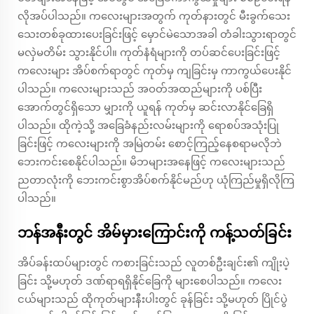
လိုအပ်ပါသည်။ ကလေးများအတွက် ကုတ်နားတွင် မီးခွက်သေး
သေးတစ်ခုထားပေးခြင်းဖြင့် မှောင်မဲသောအခါ တံခါးသွားရာတွင်
မလှဲမတိမ်း သွားနိုင်ပါ။ ကုတ်နံရံများကို တပ်ဆင်ပေးခြင်းဖြင့်
ကလေးများ အိပ်စက်ရာတွင် ကုတ်မှ ကျခြင်းမှ ကာကွယ်ပေးနိုင်
ပါသည်။ ကလေးများသည် အဝတ်အထည်များကို ပစ်ပြီး
အောက်တွင်ရှိသော မျှားကို ယူရန် ကုတ်မှ ဆင်းလာနိုင်ခြေရှိ
ပါသည်။ ထိုကဲ့သို့ အခြေခံနည်းလမ်းများကို ရောစပ်အသုံးပြု
ခြင်းဖြင့် ကလေးများကို အမြဲတမ်း စောင့်ကြည့်နေစရာမလိုဘဲ
ဘေးကင်းစေနိုင်ပါသည်။ မိဘများအနေဖြင့် ကလေးများသည်
ညတာလုံးကို ဘေးကင်းစွာအိပ်စက်နိုင်မည်ဟု ယုံကြည်မှုရှိလိုကြ
ပါသည်။
ဘန်အနီးတွင် အိမ်မှားကြောင်းကို ကန့်သတ်ခြင်း
အိပ်ခန်းထပ်များတွင် ကစားခြင်းသည် လူတစ်ဦးချင်း၏ ကျိုးပဲ့
ခြင်း သို့မဟုတ် ဒဏ်ရာရရှိနိုင်ခြေကို များစေပါသည်။ ကလေး
ငယ်များသည် ထိုကုတ်များနီးပါးတွင် ခုန်ခြင်း သို့မဟုတ် ပြိုင်ပွဲ