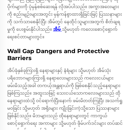
ပိုက်များကို ပုံမှန်စစ်ဆေးရန် လိုအပ်ပါသည်။ အကွာအဝေးများ
ကို စည်းမျဉ်းများအတွင်း မှန်ကန်စွာထားရှိခြင်းဖြင့် ပြဿနာများ
ကို သက်သာစေနိုင်ပြီး အိမ်တွင် နေထိုင်သူများအတွက် စိတ်ချရ
မှုကို ပေးစွမ်းနိုင်ပါသည်။
အိမ်
သို့မဟုတ် ကလေးစောင့်ရှောက်
ရေးစင်တာများတွင်။
Wall Gap Dangers and Protective
Barriers
အိပ်ခုံနှစ်ခုကြားရှိ နေရာများနှင့် နံရံများ သို့မဟုတ် အိမ်သုံး
ပရိဘောဂများကြားရှိ နေရာလေးများသည် ကလေးငယ်များ
ဖမ်းမိသည့်အခါ တကယ့်အန္တရာယ်ကို ဖြစ်စေနိုင်သည့်နေရာများ
ဖြစ်ကြသည်။ အထူးသဖြင့် သေးငယ်သောကလေးများသည် ထို
နေရာများထဲသို့ ဝင်ရောက်ပြီးနောက် ဖမ်းမိတတ်ကြပြီး အသက်ရှု
မဝခြင်း သို့မဟုတ် အရိုးများ ကျိုးခြင်းကဲ့သို့သော ပြဿနာများ
ဖြစ်နိုင်သည်။ မိဘများသည် ထိုနေရာများတွင် ကာကွယ်
စောင့်ရှောက်ရေး အကာများ သို့မဟုတ် ဖိုမ်ပက်ဒင်းများ တပ်ဆင်