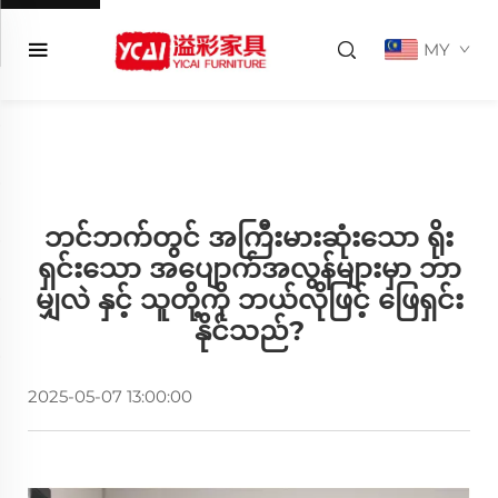
MY
ဘင်ဘက်တွင် အကြီးမားဆုံးသော ရိုး
ရှင်းသော အပျောက်အလွန်များမှာ ဘာ
မျှလဲ နှင့် သူတို့ကို ဘယ်လိုဖြင့် ဖြေရှင်း
နိုင်သည်?
2025-05-07 13:00:00