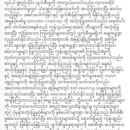
တွင်ပါ ဖွဲ့စည်းပိုင်း ပျက်စီးမှုကို ကာကွယ်ပေးပါသည်။ ကုလားထိုင်
တည်ဆောက်မှုတွင် သံချောင်းခြေထောက်ကို အသုံးပြုထားပြီး ဓာတ်မ
တည့်ခြင်း၊ အစင်းပေါက်ခြင်းနှင့် ပျက်စီးခြင်းများကို ခံနိုင်ရည်ရှိသည့်
အမှုန်ပုံဖော်မှု (powder-coating) ကို အသုံးပြုထားပါသည်။ အမှတ်ငါး
မှတ် ကက်စတာစနစ်သည် ကုန်သွယ်ရေးအဆင့် ဘီးများကို အသုံးပြု
ထားပြီး ကွဲပြားသော ကြမ်းပြင်များပေါ်တွင် ပျက်စီးမှုမရှိဘဲ ချောမွေ့စွာ
လှည့်ပတ်နိုင်ပါသည်။ ဟိုက်ဒရောလစ် အမြင့်ချိန်ညှိစနစ်ကို အကြိမ်
ပေါင်းများစွာ ချိန်ညှိမှုပြုလုပ်ပြီး ချောမွေ့စွာ အလုပ်လုပ်နိုင်ကြောင်း
စမ်းသပ်မှုများ ပြုလုပ်ထားပြီး ကုန်ပစ္စည်းများ၏ ကြာရှည်ခံမှုကို
ထုတ်လုပ်သူက ယုံကြည်ကြောင်း အာမခံချက်ကို ပံ့ပိုးပေးထားပါသည်။
စားပွဲနှင့် ကုလားထိုင်တွင် အသုံးပြုသည့် ပစ္စည်းများသည် နေ့စဉ်
အသုံးပြုမှုနှင့် ပုံမှန်သန့်ရှင်းမှုများကြောင့် ဆန့်ထွက်ခြင်း၊ ပြတ်ကျိုးခြင်း
နှင့် အရောင်ဖျော့ခြင်းများကို ခံနိုင်ရည်ရှိသည့် စက်မှုအဆင့် mesh
ပစ္စည်းများကို အသုံးပြုထားပြီး သက်တောင့်သက်သာကိုလည်း
အလေးပေးထားပါသည်။ ဆွဲခုံများတွင် ball-bearing ယန္တရားများကို
ထည့်သွင်းထားပြီး အကြိမ် ၁၀၀,၀၀၀ ဖွင့်ပိတ်နိုင်သည့် စံချိန်စံညွှန်းဖြင့်
အချိန်ကြာလာသည်နှင့်အမျှ ကြွက်တို့ခြင်း သို့မဟုတ် မကိုက်ညီခြင်းများ
ကို ကာကွယ်ပေးပါသည်။ အရည်အသွေးထိန်းချုပ်မှု လုပ်ငန်းစဉ်များ
တွင် ပုံမှန်အသုံးပြုမှုပုံစံများကို နှစ်ပေါင်းများစွာ အသုံးပြုသည့် စိတ်ဖိစီး
မှုစမ်းသပ်မှုများ ပါဝင်ပြီး စားသုံးသူများထံသို့ ရောက်ရှိမည့် ကုန်ပစ္စည်း
များတွင် ဖြစ်နိုင်ခြေရှိသည့် ပျက်စီးမှုနေရာများကို စောစီးစွာ ဖယ်ရှားပေး