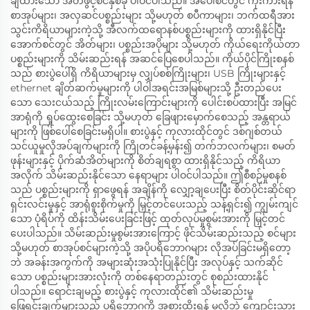
ချထားသော အိတ်ဖွင့်စင်နှစ်ခု ပါဝင်ပါသည်။ အပေါ်စင်တွင် ကိုးကားရန်
စာအုပ်များ၊ အလှဆင်ပစ္စည်းများ သို့မဟုတ် စပီကာများ၊ ဘက်ထရီအား
သွင်းကိရိယာများကဲ့သို့ အီလက်ထရောနစ်ပစ္စည်းများကို ထားရှိနိုင်ပြီး
အောက်စင်တွင် အိတ်များ၊ ပစ္စည်းအပိုများ သို့မဟုတ် ကိုယ်ရေးကိုယ်တာ
ပစ္စည်းများကို သိမ်းဆည်းရန် အဆင်ပြေစေပါသည်။ ကိုယ်ပိုင်ကြိုးစနစ်
သည် စားပွဲပေါ်ရှိ ကိရိယာများမှ လျှပ်စစ်ကြိုးများ၊ USB ကြိုးများနှင့်
ethernet ချိတ်ဆက်မှုများကို ပါဝါအရင်းအမြစ်များသို့ ဦးတည်ပေး
သော သေးငယ်သည့် ကြိုးလမ်းကြောင်းများကို ပေါင်းစပ်ထားပြီး အမြင်
အာရုံကို ရှုပ်ထွေးစေခြင်း သို့မဟုတ် ခြေဖျားမှောက်စေသည့် အန္တရာယ်
များကို ဖြစ်ပေါ်စေခြင်းမရှိပါ။ စားပွဲနှင့် ကုလားထိုင်တွင် ဒစ်ဂျစ်တယ်
သင်ယူမှုလိုအပ်ချက်များကို ကြိုတင်ခန့်မှန်း၍ တက်ဘလက်များ၊ စမတ်
ဖုန်းများနှင့် ပိုက်ဆံအိတ်များကို စိတ်ချရစွာ ထားရှိနိုင်သည့် ကိရိယာ
အလိုက် သိမ်းဆည်းနိုင်သော နေရာများ ပါဝင်ပါသည်။ ဤစီစဉ်မှုစနစ်
သည် ပစ္စည်းများကို ရှာဖွေရန် အချိန်ကို လျှော့ချပေးပြီး စိတ်ပိုင်းဆိုင်ရာ
ရှင်းလင်းမှုနှင့် အာရုံစူးစိုက်မှုကို မြှင့်တင်ပေးသည့် သန့်ရှင်း၍ ကျွမ်းကျင်
သော ပုံရိပ်ကို ထိန်းသိမ်းပေးခြင်းဖြင့် ထုတ်လုပ်မှုစွမ်းအားကို မြှင့်တင်
ပေးပါသည်။ သိမ်းဆည်းမှုစွမ်းအားကြောင့် ဖိုင်သိမ်းဆည်းသည့် စင်များ
သို့မဟုတ် စာအုပ်စင်များကဲ့သို့ အပိုပရိဘောဂများ လိုအပ်ခြင်းမရှိတော့
ဘဲ အခန်းအကွက်ကို အများဆုံးအသုံးပြုနိုင်ပြီး အလုပ်နှင့် သက်ဆိုင်
သော ပစ္စည်းများအားလုံးကို တစ်နေရာတည်းတွင် စုစည်းထားနိုင်
ပါသည်။ ရောင်းချမည့် စားပွဲနှင့် ကုလားထိုင်၏ သိမ်းဆည်းမှု
ဖြေရှင်းချက်များသည် ပရိဘောဂကို အစားထိုးရန် မလိုဘဲ ကျောင်းသား