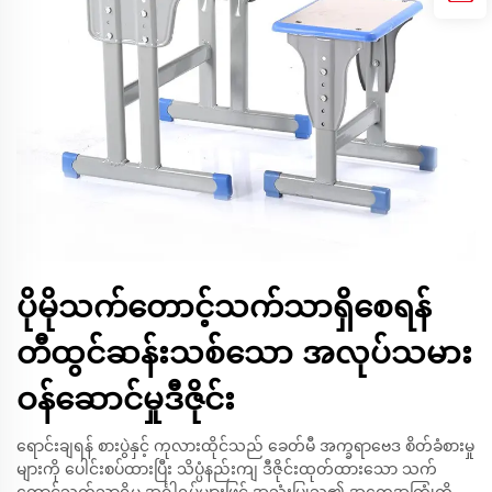
ပိုမိုသက်တောင့်သက်သာရှိစေရန်
တီထွင်ဆန်းသစ်သော အလုပ်သမား
ဝန်ဆောင်မှုဒီဇိုင်း
ရောင်းချရန် စားပွဲနှင့် ကုလားထိုင်သည် ခေတ်မီ အက္ခရာဗေဒ စိတ်ခံစားမှု
များကို ပေါင်းစပ်ထားပြီး သိပ္ပံနည်းကျ ဒီဇိုင်းထုတ်ထားသော သက်