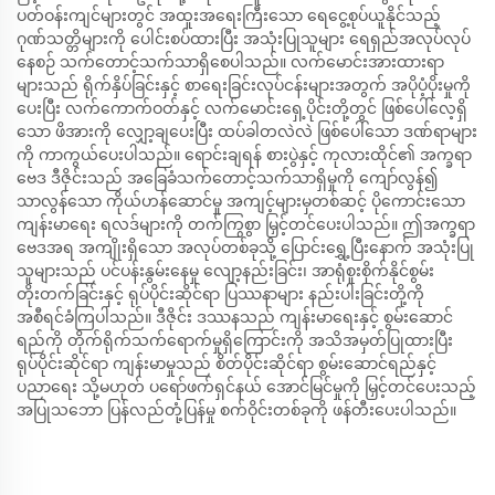
ပတ်ဝန်းကျင်များတွင် အထူးအရေးကြီးသော ရေငွေ့စုပ်ယူနိုင်သည့်
ဂုဏ်သတ္တိများကို ပေါင်းစပ်ထားပြီး အသုံးပြုသူများ ရေရှည်အလုပ်လုပ်
နေစဉ် သက်တောင့်သက်သာရှိစေပါသည်။ လက်မောင်းအားထားရာ
များသည် ရိုက်နှိပ်ခြင်းနှင့် စာရေးခြင်းလုပ်ငန်းများအတွက် အပိုပံ့ပိုးမှုကို
ပေးပြီး လက်ကောက်ဝတ်နှင့် လက်မောင်းရှေ့ပိုင်းတို့တွင် ဖြစ်ပေါ်လေ့ရှိ
သော ဖိအားကို လျှော့ချပေးပြီး ထပ်ခါတလဲလဲ ဖြစ်ပေါ်သော ဒဏ်ရာများ
ကို ကာကွယ်ပေးပါသည်။ ရောင်းချရန် စားပွဲနှင့် ကုလားထိုင်၏ အက္ခရာ
ဗေဒ ဒီဇိုင်းသည် အခြေခံသက်တောင့်သက်သာရှိမှုကို ကျော်လွန်၍
သာလွန်သော ကိုယ်ဟန်ဆောင်မှု အကျင့်များမှတစ်ဆင့် ပိုကောင်းသော
ကျန်းမာရေး ရလဒ်များကို တက်ကြွစွာ မြှင့်တင်ပေးပါသည်။ ဤအက္ခရာ
ဗေဒအရ အကျိုးရှိသော အလုပ်တစ်ခုသို့ ပြောင်းရွှေ့ပြီးနောက် အသုံးပြု
သူများသည် ပင်ပန်းနွမ်းနေမှု လျော့နည်းခြင်း၊ အာရုံစူးစိုက်နိုင်စွမ်း
တိုးတက်ခြင်းနှင့် ရုပ်ပိုင်းဆိုင်ရာ ပြဿနာများ နည်းပါးခြင်းတို့ကို
အစီရင်ခံကြပါသည်။ ဒီဇိုင်း ဒဿနသည် ကျန်းမာရေးနှင့် စွမ်းဆောင်
ရည်ကို တိုက်ရိုက်သက်ရောက်မှုရှိကြောင်းကို အသိအမှတ်ပြုထားပြီး
ရုပ်ပိုင်းဆိုင်ရာ ကျန်းမာမှုသည် စိတ်ပိုင်းဆိုင်ရာ စွမ်းဆောင်ရည်နှင့်
ပညာရေး သို့မဟုတ် ပရော်ဖက်ရှင်နယ် အောင်မြင်မှုကို မြှင့်တင်ပေးသည့်
အပြုသဘော ပြန်လည်တုံ့ပြန်မှု စက်ဝိုင်းတစ်ခုကို ဖန်တီးပေးပါသည်။