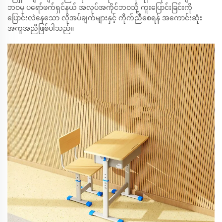
ဘဝမှ ပရော်ဖက်ရှင်နယ် အလုပ်အကိုင်ဘဝသို့ ကူးပြောင်းခြင်းကို
ပြောင်းလဲနေသော လိုအပ်ချက်များနှင့် ကိုက်ညီစေရန် အကောင်းဆုံး
အကူအညီဖြစ်ပါသည်။