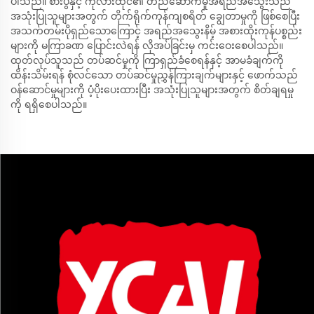
ပါသည်။ စားပွဲနှင့် ကုလားထိုင်၏ တည်ဆောက်မှုအရည်အသွေးသည်
အသုံးပြုသူများအတွက် တိုက်ရိုက်ကုန်ကျစရိတ် ချွေတာမှုကို ဖြစ်စေပြီး
အသက်တမ်းပိုရှည်သောကြောင့် အရည်အသွေးနိမ့် အစားထိုးကုန်ပစ္စည်း
များကို မကြာခဏ ပြောင်းလဲရန် လိုအပ်ခြင်းမှ ကင်းဝေးစေပါသည်။
ထုတ်လုပ်သူသည် တပ်ဆင်မှုကို ကြာရှည်ခံစေရန်နှင့် အာမခံချက်ကို
ထိန်းသိမ်းရန် စုံလင်သော တပ်ဆင်မှုညွှန်ကြားချက်များနှင့် ဖောက်သည်
ဝန်ဆောင်မှုများကို ပံ့ပိုးပေးထားပြီး အသုံးပြုသူများအတွက် စိတ်ချရမှု
ကို ရရှိစေပါသည်။