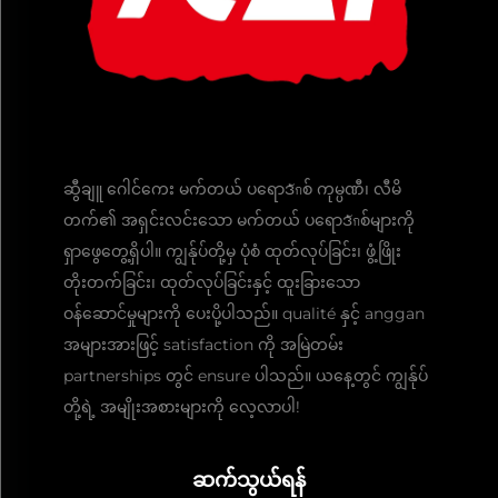
ဆွီချူ ဂေါင်ကေး မက်တယ် ပရောဒักစ် ကုမ္ပဏီ၊ လီမိ
တက်၏ အရှင်းလင်းသော မက်တယ် ပရောဒักစ်များကို
ရှာဖွေတွေ့ရှိပါ။ ကျွန်ုပ်တို့မှ ပုံစံ ထုတ်လုပ်ခြင်း၊ ဖွံ့ဖြိုး
တိုးတက်ခြင်း၊ ထုတ်လုပ်ခြင်းနှင့် ထူးခြားသော
ဝန်ဆောင်မှုများကို ပေးပို့ပါသည်။ qualité နှင့် anggan
အများအားဖြင့် satisfaction ကို အမြဲတမ်း
partnerships တွင် ensure ပါသည်။ ယနေ့တွင် ကျွန်ုပ်
တို့ရဲ့ အမျိုးအစားများကို လေ့လာပါ!
ဆက်သွယ်ရန်