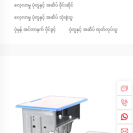
လေ့လာမှု ပုံတူနှင့် အဆိပ် ဝိုင်းဆိုင်
လေ့လာမှု ပုံတူနှင့် အဆိပ် သုံးစွဲသူ
ပုံမှန် အင်တာနက် ပိုင်ခွင့်
ပုံတူနှင့် အဆိပ် ထုတ်လုပ်သူ