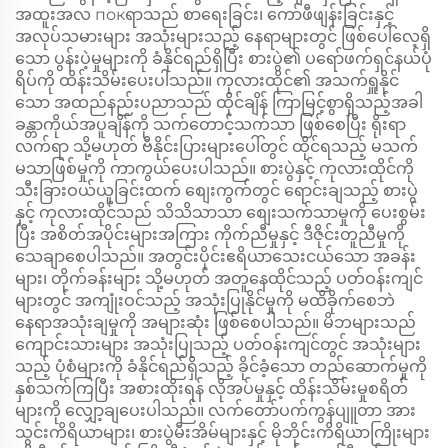
အထူးအလ покရာသည် စာရေးခြင်း၊ ကော်ဖီဖျန်းခြင်းနှင့်
အလုပ်သမားများ အသုံးများသည့် နေရာများတွင် ဖြစ်ပေါ်လေ့ရှိ
သော ပွန်းပဲ့မှုများကို ခံနိုင်ရည်ရှိပြီး စားပွဲ၏ ပရော်ဖက်ရှင်နယ်ပုံ
ရိပ်ကို ထိန်းသိမ်းပေးပါသည်။ ကုလားထိုင်၏ အသက်ရှူနိုင်
သော အထည်နည်းပညာသည် ထိုင်ချိန် ကြာမြင့်စွာရှိသည့်အခါ
ခန္တာကိုယ်အပူချိန်ကို သက်တောင့်သက်သာ ဖြစ်စေပြီး ရိုးရာ
လက်ရာ သို့မဟုတ် ဗီနိုင်းပြားများပေါ်တွင် ထိုင်ရသည့် မသက်
မသာဖြစ်မှုကို ကာကွယ်ပေးပါသည်။ စားပွဲနှင့် ကုလားထိုင်ကို
သီးခြားဝယ်ယူခြင်းထက် စျေးကွက်တွင် ရောင်းချသည့် စားပွဲ
နှင့် ကုလားထိုင်သည် သိသိသာသာ စျေးသက်သာမှုကို ပေးစွမ်း
ပြီး အစိတ်အပိုင်းများအကြား ကိုက်ညီမှုနှင့် ဒီဇိုင်းတူညီမှုကို
သေချာစေပါသည်။ အတွင်းပိုင်းဧရိယာသေးငယ်သော အခန်း
များ၊ တိုက်ခန်းများ သို့မဟုတ် အတူနေထိုင်သည့် ပတ်ဝန်းကျင်
များတွင် အကျုံးဝင်သည့် အသုံးပြုနိုင်မှုကို မထိခိုက်စေဘဲ
နေရာအသုံးချမှုကို အများဆုံး ဖြစ်စေပါသည်။ မိဘများသည်
ကျောင်းသားများ အသုံးပြုသည့် ပတ်ဝန်းကျင်တွင် အသုံးများ
သည့် ပုံစံများကို ခံနိုင်ရည်ရှိသည့် ခိုင်ခံ့သော တည်ဆောက်မှုကို
နှစ်သက်ကြပြီး အစားထိုးရန် လိုအပ်မှုနှင့် ထိန်းသိမ်းမှုစရိတ်
များကို လျှော့ချပေးပါသည်။ လက်တော်ပက်ကွန်ပျူတာ အား
သွင်းကိရိယာများ၊ စားပွဲမီးအိမ်များနှင့် မိုဘိုင်းကိရိယာကြိုးများ