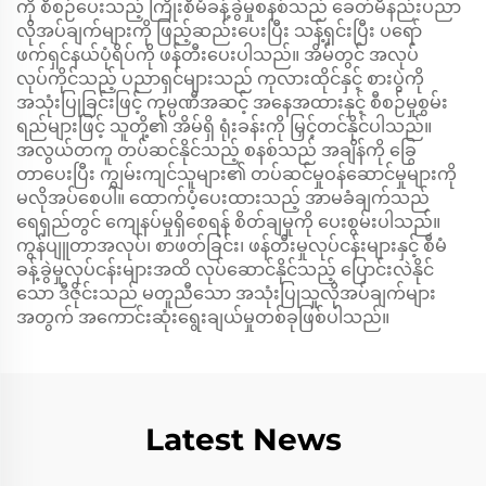
ကို စီစဉ်ပေးသည့် ကြိုးစီမံခန့်ခွဲမှုစနစ်သည် ခေတ်မီနည်းပညာ
လိုအပ်ချက်များကို ဖြည့်ဆည်းပေးပြီး သန့်ရှင်းပြီး ပရော်
ဖက်ရှင်နယ်ပုံရိပ်ကို ဖန်တီးပေးပါသည်။ အိမ်တွင် အလုပ်
လုပ်ကိုင်သည့် ပညာရှင်များသည် ကုလားထိုင်နှင့် စားပွဲကို
အသုံးပြုခြင်းဖြင့် ကုမ္ပဏီအဆင့် အနေအထားနှင့် စီစဉ်မှုစွမ်း
ရည်များဖြင့် သူတို့၏ အိမ်ရှိ ရုံးခန်းကို မြှင့်တင်နိုင်ပါသည်။
အလွယ်တကူ တပ်ဆင်နိုင်သည့် စနစ်သည် အချိန်ကို ခြွေ
တာပေးပြီး ကျွမ်းကျင်သူများ၏ တပ်ဆင်မှုဝန်ဆောင်မှုများကို
မလိုအပ်စေပါ။ ထောက်ပံ့ပေးထားသည့် အာမခံချက်သည်
ရေရှည်တွင် ကျေနပ်မှုရှိစေရန် စိတ်ချမှုကို ပေးစွမ်းပါသည်။
ကွန်ပျူတာအလုပ်၊ စာဖတ်ခြင်း၊ ဖန်တီးမှုလုပ်ငန်းများနှင့် စီမံ
ခန့်ခွဲမှုလုပ်ငန်းများအထိ လုပ်ဆောင်နိုင်သည့် ပြောင်းလဲနိုင်
သော ဒီဇိုင်းသည် မတူညီသော အသုံးပြုသူလိုအပ်ချက်များ
အတွက် အကောင်းဆုံးရွေးချယ်မှုတစ်ခုဖြစ်ပါသည်။
Latest News