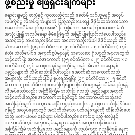
ဖွဲ့စည်းမှု ဖြေရှင်းချက်များ
ရောင်းချမည့် စားပွဲနှင့် ကုလားထိုင်သည် ခေတ်မီ သင်ယူမှုနှင့် အလုပ်
လုပ်ကိုင်မှု လိုအပ်ချက်များကို ဖြည့်ဆည်းပေးရန် ဒီဇိုင်းထုတ်ထားသော
စုဆောင်းသိမ်းဆည်းမှု စနစ်၏ ပြည့်စုံသော အက်ကြောင်းဆစ်တမ်ကို
အသုံးပြု၍ အလုပ်နေရာ စီမံခန့်ခွဲမှုကို အမြစ်ပြုပြောင်းလဲပေးပါသည်။
အဆင့်ဆင့် သိမ်းဆည်းနိုင်သော အကောက်သုံးလုံးပါ ဒီဇိုင်းသည် ထိပ်
ဆုံးအကောက် (၃၅ စင်တီမီတာ x ၂၅ စင်တီမီတာ x ၅ စင်တီမီတာ) တွင်
ခဲတံ၊ ဘဲလ်ပေါင်း၊ အကွက်စွပ်များနှင့် အသေးစား ရုံးပစ္စည်းများအတွက်
သင့်တော်ပြီး အလယ်အကောက် (၃၅ စင်တီမီတာ x ၂၅ စင်တီမီတာ x ၈
စင်တီမီတာ) တွင် မှတ်စုစာအုပ်များ၊ ဖိုင်များနှင့် အီလက်ထရောနစ်
ပစ္စည်းများကို သိမ်းဆည်းနိုင်ပါသည်။ အောက်ဆုံးအကောက်သည်
အများဆုံး သိမ်းဆည်းနိုင်မှု စွမ်းရည်ရှိပြီး (၃၅ စင်တီမီတာ x ၂၅ စင်တီ
မီတာ x ၁၂ စင်တီမီတာ) စာအုပ်ကြီးများ၊ ဖိုင်ဘိုင်များနှင့် သိမ်းဆည်းရန်
လိုအပ်သော်လည်း အကြိမ်ကြိမ် အသုံးပြုရသည့် ပစ္စည်းများအတွက်
သင့်တော်ပါသည်။ အကောက်တစ်ခုစီတွင် အကောက်ပိတ်သည့်အခါ
အသံမြည်းမှုကို ကာကွယ်ပေးပြီး ပစ္စည်းအား ကြာရှည်စွာ အသုံးပြုနိုင်စေ
ရန်နှင့် အလုပ်နေရာတွင် အသံတိတ်သော ပတ်ဝန်းကျင်ကို ထိန်းသိမ်းပေး
သည့် Soft-close စနစ်များ ပါဝင်ပါသည်။ ရောင်းချမည့် စားပွဲနှင့်
ကုလားထိုင်တွင် အလုပ်လုပ်နေစဉ် အနှောက်အယှက် မဖြစ်စေဘဲ
အကြိမ်ကြိမ် အသုံးပြုသော ပစ္စည်းများကို လွယ်ကူစွာ ရယူနိုင်ရန် နေရာ