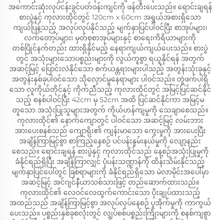
အကောင်းဆုံးလုပ်ငန်းခွင်ပတ်ဝန်းကျင်ကို ဖန်တီးပေးသည်။ ရောင်းချရန်
စားပွဲနှင့် ကုလားထိုင်တွင် 120cm x 60cm အရွယ်အစားရှိသော
ကျယ်ပြန့်သည့် အလုပ်လုပ်နိုင်သည့် မျက်နှာပြင်ပါဝင်ပြီး စာအုပ်များ၊
လက်တော့ပ်များ၊ မှတ်စုစာအုပ်များနှင့် စာရေးကိရိယာများကို
တစ်ပြိုင်နက်တည်း ထားရှိနိုင်မည့် နေရာကျယ်ကျယ်ပေးသည်။ စားပွဲ
တွင် အသုံးများသောပစ္စည်းများကို လွယ်ကူစွာ ရယူနိုင်ရန် အတွက်
အဆင့်မြင့် ပြောင်းလဲနိုင်သော စက်ယန္တရားများပါသည့် အတွန်းသုံးခုနှင့်
အတွန်းနှစ်ခုပါဝင်သော သိုလှောင်မှုနေရာများ ပါဝင်သည်။ တွဲဖက်ပါရှိ
သော လူကိုယ်တိုင်နှင့် ကိုက်ညီသည့် ကုလားထိုင်တွင် အမြင့်ပြင်ဆင်နိုင်
သည့် စနစ်ပါဝင်ပြီး 42cm မှ 52cm အထိ ပြင်ဆင်နိုင်ကာ အမြင့်မ
တူသော အသုံးပြုသူများအတွက် ကိုယ်ဟန်ကျမှုကို သေချာစေသည်။
ကုလားထိုင်၏ နောက်ကျောတွင် ပါဝင်သော အဆင့်မြင့် လမ်းဘား
အားပေးစနစ်သည် ကျောရိုး၏ ကျန်းမာသော ကွေးမှုကို အားပေးပြီး
အချိန်ကြာမြင့်စွာ စာကြည့်နေစဉ် ပင်ပန်းနွမ်းနယ်မှုကို လျော့နည်း
စေသည်။ ရောင်းချရန် စားပွဲနှင့် ကုလားထိုင်သည် နေ့စဉ်အသုံးပြုမှုကို
ခံနိုင်ရည်ရှိပြီး အချိန်ကြာလျှင် ပုံပန်းသဏ္ဍာန်ကို ထိန်းသိမ်းနိုင်သည့်
မျက်နှာပြင်ပေါ်တွင် ခြစ်ရာများကို ခံနိုင်ရည်ရှိသော မဲလာမိုင်းအပေါ်မှာ
အဆင့်မြင့် အင်ဂျင်နီယာသစ်သားဖြင့် တည်ဆောက်ထားသည်။
ကုလားထိုင်၏ လေဝင်လေထွက်ကောင်းသော ပိုးချုပ်ထားသည့်
အထည်သည် အချိန်ကြာမြင့်စွာ အလုပ်လုပ်နေစဉ် ပူအိုက်မှုကို ကာကွယ်
ပေးသည်။ ပစ္စည်းနှစ်ခုစလုံးတွင် လျှပ်စစ်ပစ္စည်းကြိုးများကို စနစ်ကျစွာ