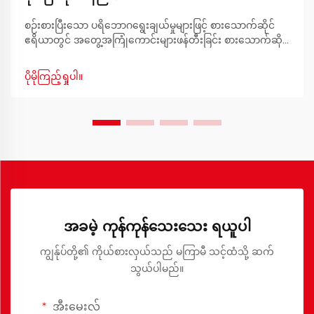
စဉ်းစားပြီးသော ပရိဘောဂရွေးချယ်မှုများဖြင့် စားသောက်ဆိုင်
ဧရိယာတွင် အတွေ့အကြုံကောင်းများဖန်တီးခြင်း စားသောက်ဆိုင်
ဧရိယာသည် အစားအစာမျှသာမဟုတ်ဘဲ အမှတ်တရများဖန်တီး
ရာနေရာ၊ စကားပြောဆိုမှုများကို ပျံ့နှံ့စေသည့်နေရာနှင့်
ပိုမိုကြည့်ရှုပါ။
အစားအစာကောင်းများနှင့် အပ်စားသောက်ဆိုင်ဧရိယာတွင်
ဆက်ဆံရေးကို ခိုင်မာစေသည့်နေရာတို့ဖြစ်ပါသည်။
အခမဲ့ ကုန်ကုန်သေးသေး ရယူပါ
ကျွန်ုပ်တို့၏ ကိုယ်စားလှယ်သည် မကြာမီ သင့်ထံသို့ ဆက်
သွယ်ပါမည်။
အီးမေးလ်