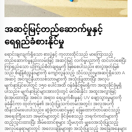
အဆင့်မြင့်တည်ဆောက်မှုနှင့်
ရေရှည်ခံစားနိုင်မှု
ရောင်းချလျက်ရှိသော စားပွဲနှင့် ကုလားထိုင်သည် မာကြောသည့်
တည်ဆောက်မှုနည်းလမ်းဖြင့် အဆင့်မြင့် လက်မှုပညာကို ထင်ဟပ်စေပြီး
ကြာရှည်သော ယုံကြည်စိတ်ချရမှုကို ဖြစ်စေပါသည်။ စားပွဲအုတ်မြစ်
သည် စံချိန်စံညွှန်းများကို ကျော်လွန်သည့် သိပ်သည်းမှုအဆင့်ရှိသော A
အဆင့် အင်ဂျင်နီယာသစ်သားများကို အသုံးပြုထားပြီး အလုပ်
မျက်နှာပြင်ပေါ်တွင် ၁၅၀ ပေါင်အထိ ဝန်ခံနိုင်စွမ်းရှိကာ အထူးခိုင်ခံ့မှုရှိ
ပါသည်။ မျက်နှာပြင်များအားလုံးတွင် မဲလ်မီးနိုင်း အထူးအလွှာဖြင့်
ဖုံးအုပ်ထားပြီး အစင်း၊ အရား၊ ရေပျက်စီးမှုနှင့် UV ဖျော့သွားမှုများကို
ခုခံနိုင်ကာ ထုတ်ကုန်၏ အသုံးပြုသက်တမ်းအတွင်း အလှအပကို
ထိန်းသိမ်းပေးပါသည်။ ဆွဲခုံတပ်ဆင်မှုနှင့် ခြေထောက်တပ်ဆင်သည့်
အရေးကြီးသော အမှတ်များတွင် ခိုင်ခံ့စေသည့် ဘရက်ကတ်များကို
ထည့်သွင်းထားပြီး အိမ်ထောင်စုများ သို့မဟုတ် မျှဝေအသုံးပြုသည့်
အလုပ်နေရာများတွင် အလေးချိန်များစွာ အသုံးပြုသည့် အခြေအနေများ