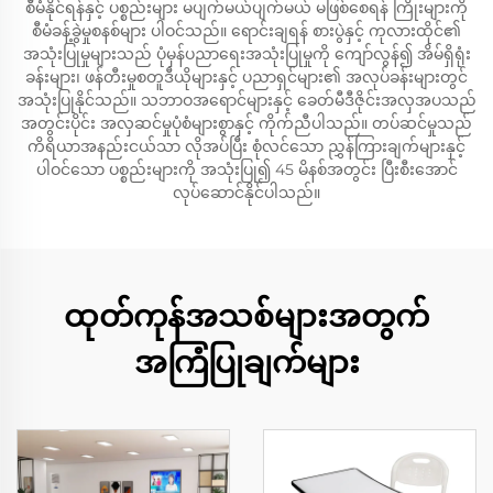
စီမံနိုင်ရန်နှင့် ပစ္စည်းများ မပျက်မယ်ပျက်မယ် မဖြစ်စေရန် ကြိုးများကို
စီမံခန့်ခွဲမှုစနစ်များ ပါဝင်သည်။ ရောင်းချရန် စားပွဲနှင့် ကုလားထိုင်၏
အသုံးပြုမှုများသည် ပုံမှန်ပညာရေးအသုံးပြုမှုကို ကျော်လွန်၍ အိမ်ရှိရုံး
ခန်းများ၊ ဖန်တီးမှုစတူဒီယိုများနှင့် ပညာရှင်များ၏ အလုပ်ခန်းများတွင်
အသုံးပြုနိုင်သည်။ သဘာဝအရောင်များနှင့် ခေတ်မီဒီဇိုင်းအလှအပသည်
အတွင်းပိုင်း အလှဆင်မှုပုံစံများစွာနှင့် ကိုက်ညီပါသည်။ တပ်ဆင်မှုသည်
ကိရိယာအနည်းငယ်သာ လိုအပ်ပြီး စုံလင်သော ညွှန်ကြားချက်များနှင့်
ပါဝင်သော ပစ္စည်းများကို အသုံးပြု၍ 45 မိနစ်အတွင်း ပြီးစီးအောင်
လုပ်ဆောင်နိုင်ပါသည်။
ထုတ်ကုန်အသစ်များအတွက်
အကြံပြုချက်များ