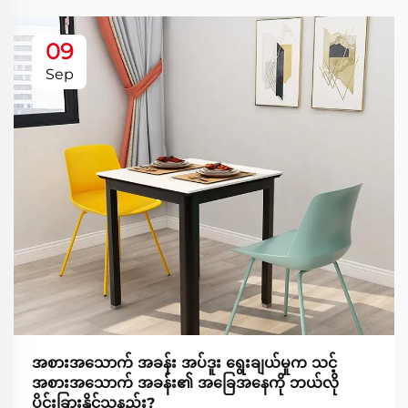
09
Sep
အစားအသောက် အခန်း အပ်ဒူး ရွေးချယ်မှုက သင့်
အစားအသောက် အခန်း၏ အခြေအနေကို ဘယ်လို
ပိုင်းခြားနိုင်သနည်း?