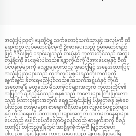
အသုံးပြုသူ၏ နေထိုင်မှု သက်တောင့်သက်သာနှင့် အလုပ်ကို ထိ
ရောက်စွာ လုပ်ဆောင်နိုင်မှုကို ဦးစားပေးသည့် စွမ်းဆောင်ရည်
မြင့် ဒီဇိုင်းဖြင့် ရောင်းချသည့် စားပွဲနှင့် ကုလားထိုင်သည် အထူး
တန်ဖိုးကို ပေးစွမ်းပါသည်။ ခန္တာကိုယ်ကို ဖိအားပေးမှုနှင့် စိတ်
ပင်ပန်းမှုများကို လျှော့ချပေးသည့် အဆင့်မြင့် အနေအထားဖြင့်
အသုံးပြုသူများသည် ထုတ်လုပ်မှုစွမ်းရည်တိုးတက်မှုကို
ချက်ချင်း ခံစားရမည်ဖြစ်သည်။ အသက်အရွယ်နှင့် ကိုယ်
အလေးချိန် မတူသော မိသားစုဝင်များအတွက် ကုလားထိုင်၏
အမြင့်ကို ချိန်ညှိနိုင်သည့် စနစ်သည် ကလေးများ ကြီးပြင်းလာ
သည့် မိသားစုများအတွက် ရေရှည်ရင်းနှီးမြှုပ်နှံမှုတစ်ခုဖြစ်စေ
ပါသည်။ စာအုပ်များ၊ စာရေးကိရိယာများ၊ လျှပ်စစ်ပစ္စည်းများ
နှင့် ကိုယ်ရေးကိုယ်တာပစ္စည်းများအတွက် သတ်မှတ်နေရာများ
ပေးသည့် ပေါင်းစပ်သိုလှောင်မှုစနစ်သည် စာမျက်နှာကို စီစဉ်
ထားပြီး စာကြည့်ချိန်တွင် အာရုံစူးစိုက်မှုကို မြှင့်တင်ပေး
ပါသည်။ ပွန်းပဲ့ခြင်းမှ ကာကွယ်ပေးသည့် မျက်နှာပြင်ပေါ်ရှိ