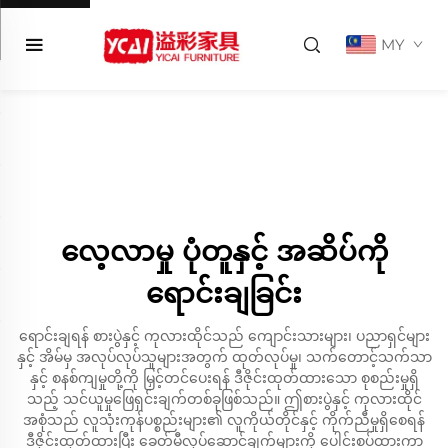
MY
လေ့လာမှု ပုံတူနှင့် အဆိပ်ကို
ရောင်းချခြင်း
ရောင်းချရန် စားပွဲနှင့် ကုလားထိုင်သည် ကျောင်းသားများ၊ ပညာရှင်များ
နှင့် အိမ်မှ အလုပ်လုပ်သူများအတွက် ထုတ်လုပ်မှု၊ သက်တောင့်သက်သာ
နှင့် စနစ်ကျမှုတို့ကို မြှင့်တင်ပေးရန် ဒီဇိုင်းထုတ်ထားသော စုစည်းမှုရှိ
သည့် သင်ယူမှုဖြေရှင်းချက်တစ်ခုဖြစ်သည်။ ဤစားပွဲနှင့် ကုလားထိုင်
အစုံသည် လူသုံးကုန်ပစ္စည်းများ၏ လူကိုယ်တိုင်နှင့် ကိုက်ညီမှုရှိစေရန်
ဒီဇိုင်းထုတ်ထားပြီး ခေတ်မီလုပ်ဆောင်ချက်များကို ပေါင်းစပ်ထားကာ