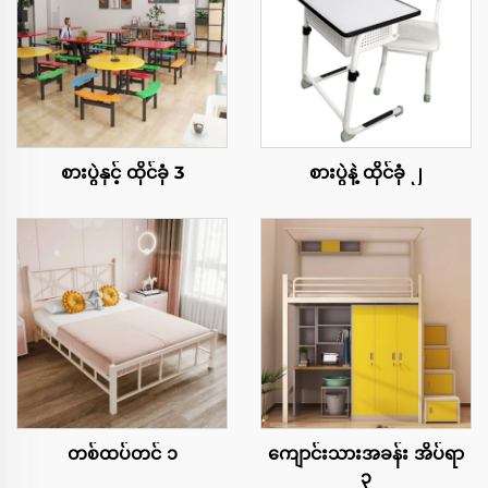
စားပွဲနှင့် ထိုင်ခုံ 3
စားပွဲနဲ့ ထိုင်ခုံ ၂
တစ်ထပ်တင် ၁
ကျောင်းသားအခန်း အိပ်ရာ
၃