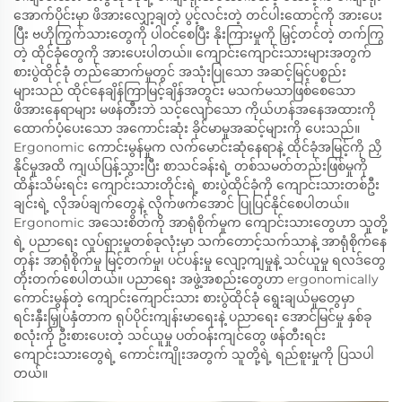
အောက်ပိုင်းမှာ ဖိအားလျှော့ချတဲ့ ပွင့်လင်းတဲ့ တင်ပါးထောင့်ကို အားပေး
ပြီး ဗဟိုကြွက်သားတွေကို ပါဝင်စေပြီး နိုးကြားမှုကို မြှင့်တင်တဲ့ တက်ကြွ
တဲ့ ထိုင်ခုံတွေကို အားပေးပါတယ်။ ကျောင်းကျောင်းသားများအတွက်
စားပွဲထိုင်ခုံ တည်ဆောက်မှုတွင် အသုံးပြုသော အဆင့်မြင့်ပစ္စည်း
များသည် ထိုင်နေချိန်ကြာမြင့်ချိန်အတွင်း မသက်မသာဖြစ်စေသော
ဖိအားနေရာများ မဖန်တီးဘဲ သင့်လျော်သော ကိုယ်ဟန်အနေအထားကို
ထောက်ပံ့ပေးသော အကောင်းဆုံး ခိုင်မာမှုအဆင့်များကို ပေးသည်။
Ergonomic ကောင်းမွန်မှုက လက်မောင်းဆုံနေရာနဲ့ ထိုင်ခုံအမြင့်ကို ညှိ
နိုင်မှုအထိ ကျယ်ပြန့်သွားပြီး စာသင်ခန်းရဲ့ တစ်သမတ်တည်းဖြစ်မှုကို
ထိန်းသိမ်းရင်း ကျောင်းသားတိုင်းရဲ့ စားပွဲထိုင်ခုံကို ကျောင်းသားတစ်ဦး
ချင်းရဲ့ လိုအပ်ချက်တွေနဲ့ လိုက်ဖက်အောင် ပြုပြင်နိုင်စေပါတယ်။
Ergonomic အသေးစိတ်ကို အာရုံစိုက်မှုက ကျောင်းသားတွေဟာ သူတို့
ရဲ့ ပညာရေး လှုပ်ရှားမှုတစ်ခုလုံးမှာ သက်တောင့်သက်သာနဲ့ အာရုံစိုက်နေ
တုန်း အာရုံစိုက်မှု မြင့်တက်မှု၊ ပင်ပန်းမှု လျော့ကျမှုနဲ့ သင်ယူမှု ရလဒ်တွေ
တိုးတက်စေပါတယ်။ ပညာရေး အဖွဲ့အစည်းတွေဟာ ergonomically
ကောင်းမွန်တဲ့ ကျောင်းကျောင်းသား စားပွဲထိုင်ခုံ ရွေးချယ်မှုတွေမှာ
ရင်းနှီးမြှုပ်နှံတာက ရုပ်ပိုင်းကျန်းမာရေးနဲ့ ပညာရေး အောင်မြင်မှု နှစ်ခု
စလုံးကို ဦးစားပေးတဲ့ သင်ယူမှု ပတ်ဝန်းကျင်တွေ ဖန်တီးရင်း
ကျောင်းသားတွေရဲ့ ကောင်းကျိုးအတွက် သူတို့ရဲ့ ရည်စူးမှုကို ပြသပါ
တယ်။