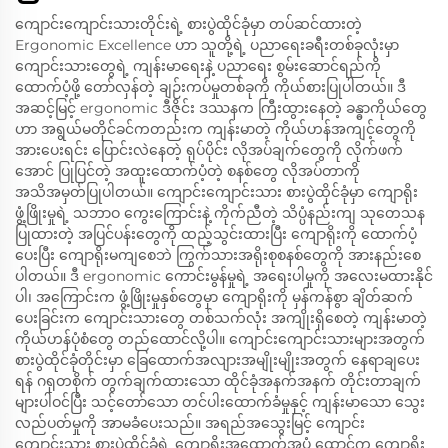
ကျောင်းကျောင်းသားတိုင်းရဲ့ စားပွဲထိုင်ခုံမှာ တပ်ဆင်ထားတဲ့
Ergonomic Excellence ဟာ သူတို့ရဲ့ ပညာရေးခရီးတစ်ခုလုံးမှာ
ကျောင်းသားတွေရဲ့ ကျန်းမာရေးနဲ့ ပညာရေး စွမ်းဆောင်ရည်ကို
ထောက်ပံ့ဖို့ တော်လှန်တဲ့ ချဉ်းကပ်မှုတစ်ခုကို ကိုယ်စားပြုပါတယ်။ ဒီ
အဆင့်မြင့် ergonomic ဒီဇိုင်း ဒဿနက ကြီးထွားနေတဲ့ ခန္ဓာကိုယ်တွေ
ဟာ အရွယ်မတိုင်ခင်ကတည်းက ကျန်းမာတဲ့ ကိုယ်ဟန်အကျင့်တွေကို
အားပေးရင်း ပြောင်းလဲနေတဲ့ ရုပ်ပိုင်း လိုအပ်ချက်တွေကို လိုက်ဖက်
အောင် ပြုပြင်တဲ့ အထူးထောက်ပံ့တဲ့ စနစ်တွေ လိုအပ်တာကို
အသိအမှတ်ပြုပါတယ်။ ကျောင်းကျောင်းသား စားပွဲထိုင်ခုံမှာ ကျောရိုး
ဖွံ့ဖြိုးမှုရဲ့ သဘာဝ ကွေးကြောင်းနဲ့ ကိုက်ညီတဲ့ သိပ္ပံနည်းကျ သုတေသန
ပြုထားတဲ့ အပြင်ပန်းတွေကို ထည့်သွင်းထားပြီး ကျောရိုးကို ထောက်ပံ့
ပေးပြီး ကျောရိုးမကျစေဘဲ ကြွက်သားအရိုးစုစနစ်တွေကို အားနည်းစေ
ပါတယ်။ ဒီ ergonomic ကောင်းမွန်မှုရဲ့ အရေးပါမှုကို အလေးမထားနိုင်
ပါ၊ အကြောင်းက ဖွံ့ဖြိုးမှုနှစ်တွေမှာ ကျောရိုးကို မှန်ကန်စွာ ချိတ်ဆက်
ပေးခြင်းက ကျောင်းသားတွေ တစ်သက်လုံး အကျိုးရှိစေတဲ့ ကျန်းမာတဲ့
ကိုယ်ဟန်ပုံစံတွေ တည်ထောင်လို့ပါ။ ကျောင်းကျောင်းသားများအတွက်
စားပွဲထိုင်ခုံတိုင်းမှာ ခြေထောက်အလျားအမျိုးမျိုးအတွက် နေရာချပေး
ရန် ဂရုတစိုက် တွက်ချက်ထားသော ထိုင်ခုံအနက်အနက် တိုင်းတာချက်
များပါဝင်ပြီး သင့်တော်သော တင်ပါးထောက်ခံမှုနှင့် ကျန်းမာသော သွေး
လည်ပတ်မှုကို အာမခံပေးသည်။ အရည်အသွေးမြင့် ကျောင်း
ကျောင်းသား စားပွဲထိုင်ခုံရဲ့ ကျောရိုးအထောက်အပံ့ ထောင့်က ကျောရိုး