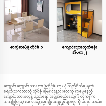
စားပွဲစားပွဲနဲ့ ထိုင်ခုံ ၁
ကျောင်းသားတိုက်ခန်း
အိပ်ရာ ၂
ကျောင်းကျောင်းသား စားပွဲထိုင်ခုံဟာ ယုံကြည်စိတ်ချရတဲ့၊
စရိတ်သက်သာတဲ့ ထိုင်ခုံ ဖြေရှင်းနည်းတွေကို ရှာဖွေနေတဲ့
ကျောင်းသားတွေနဲ့ ပညာရေး အဖွဲ့အစည်းတွေကို တိုက်ရိုက်
အကျိုးပြုတဲ့ လက်တွေ့ အကျိုးကျေးဇူးများစွာကို ပေးပါတယ်။