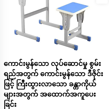
ကောင်းမွန်သော လုပ်ဆောင်မှု စွမ်း
ရည်အတွက် ကောင်းမွန်သော ဒီဇိုင်း
ဖြင့် ကြီးထွားလာသော ခန္တာကိုယ်
များအတွက် အထောက်အကူပေး
ခြင်း