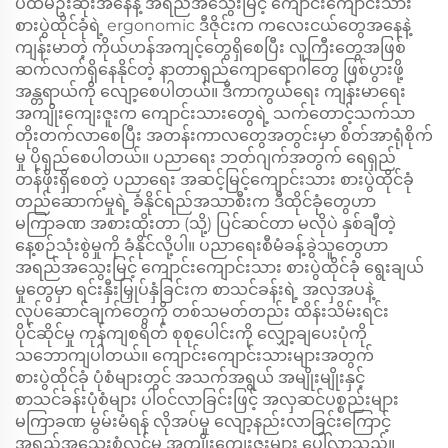
ပထမဦးဆုံးအနေနဲ့ အရည်အသွေးမြင့် ကျောင်းကျောင်းသား
စားပွဲထိုင်ခုံရဲ့ ergonomic ဒီဇိုင်းက ကလေးငယ်တွေအနေနဲ့
ကျန်းမာတဲ့ ကိုယ်ဟန်အကျင့်တွေရှိစေပြီး လူကြီးတွေအဖြစ်
ဆက်လက်ရှိနေနိုင်တဲ့ နာတာရှည်ကျောရောဂါတွေ ဖြစ်ပွားဖို့
အန္တရာယ်ကို လျော့စေပါတယ်။ ဒီကာကွယ်ရေး ကျန်းမာရေး
အကျိုးကျေးဇူးက ကျောင်းသားတွေရဲ့ သက်တောင့်သက်သာ
တိုးတက်လာစေပြီး အတန်းကာလတွေအတွင်းမှာ စိတ်အာရုံစိုက်
မှု ပိုရှည်စေပါတယ်။ ပညာရေး ဘတ်ဂျက်အတွက် ရေရှည်
တန်ဖိုးရှိစေတဲ့ ပညာရေး အဆင့်မြင့်ကျောင်းသား စားပွဲထိုင်ခုံ
တည်ဆောက်မှုရဲ့ ခံနိုင်ရည်အသာစီးက ဒီထိုင်ခုံတွေဟာ
မကြာခဏ အစားထိုးတာ (သို့) ပြင်ဆင်တာ မလိုပဲ နှစ်ချီတဲ့
နေ့စဉ်သုံးစွဲမှုကို ခံနိုင်လို့ပါ။ ပညာရေးစီမံခန့်ခွဲသူတွေဟာ
အရည်အသွေးမြင့် ကျောင်းကျောင်းသား စားပွဲထိုင်ခုံ ရွေးချယ်
မှုတွေမှာ ရင်းနှီးမြှုပ်နှံခြင်းက စာသင်ခန်းရဲ့ အလှအပနဲ့
လုပ်ဆောင်ချက်တွေကို တစ်သမတ်တည်း ထိန်းသိမ်းရင်း
ပိုင်ဆိုင်မှု ကုန်ကျစရိတ် စုစုပေါင်းကို လျှော့ချပေးပုံကို
သဘောကျပါတယ်။ ကျောင်းကျောင်းသားများအတွက်
စားပွဲထိုင်ခုံ ပုံစံများတွင် အသက်အရွယ် အမျိုးမျိုးနှင့်
စာသင်ခန်းပုံစံများ ပါဝင်လာခြင်းဖြင့် အလှဆင်ပစ္စည်းများ
မကြာခဏ မွမ်းမံရန် လိုအပ်မှု လျော့နည်းလာခြင်းကြောင့်
အရည်အသွေးစုံလင်မှု အကျိုးကျေးဇူးများ ပေါ်လာသည်။