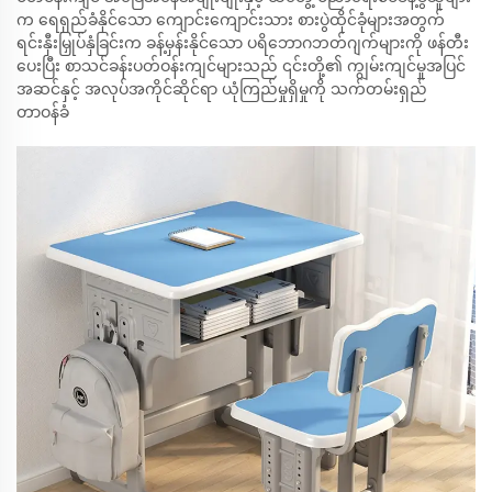
က ရေရှည်ခံနိုင်သော ကျောင်းကျောင်းသား စားပွဲထိုင်ခုံများအတွက်
ရင်းနှီးမြှုပ်နှံခြင်းက ခန့်မှန်းနိုင်သော ပရိဘောဂဘတ်ဂျက်များကို ဖန်တီး
ပေးပြီး စာသင်ခန်းပတ်ဝန်းကျင်များသည် ၎င်းတို့၏ ကျွမ်းကျင်မှုအပြင်
အဆင်နှင့် အလုပ်အကိုင်ဆိုင်ရာ ယုံကြည်မှုရှိမှုကို သက်တမ်းရှည်
တာဝန်ခံ