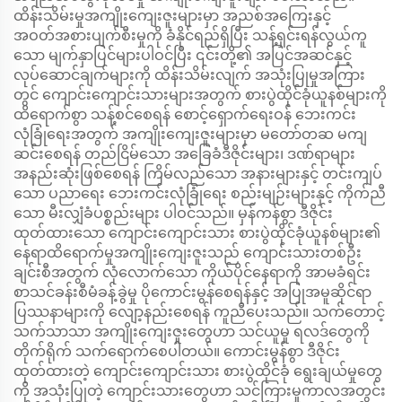
ထိန်းသိမ်းမှုအကျိုးကျေးဇူးများမှာ အညစ်အကြေးနှင့်
အဝတ်အစားပျက်စီးမှုကို ခံနိုင်ရည်ရှိပြီး သန့်ရှင်းရန်လွယ်ကူ
သော မျက်နှာပြင်များပါဝင်ပြီး ၎င်းတို့၏ အပြင်အဆင်နှင့်
လုပ်ဆောင်ချက်များကို ထိန်းသိမ်းလျက် အသုံးပြုမှုအကြား
တွင် ကျောင်းကျောင်းသားများအတွက် စားပွဲထိုင်ခုံယူနစ်များကို
ထိရောက်စွာ သန့်စင်စေရန် စောင့်ရှောက်ရေးဝန် ဘေးကင်း
လုံခြုံရေးအတွက် အကျိုးကျေးဇူးများမှာ မတော်တဆ မကျ
ဆင်းစေရန် တည်ငြိမ်သော အခြေခံဒီဇိုင်းများ၊ ဒဏ်ရာများ
အနည်းဆုံးဖြစ်စေရန် ကြိမ်လည်သော အနားများနှင့် တင်းကျပ်
သော ပညာရေး ဘေးကင်းလုံခြုံရေး စည်းမျဉ်းများနှင့် ကိုက်ညီ
သော မီးလျှံခံပစ္စည်းများ ပါဝင်သည်။ မှန်ကန်စွာ ဒီဇိုင်း
ထုတ်ထားသော ကျောင်းကျောင်းသား စားပွဲထိုင်ခုံယူနစ်များ၏
နေရာထိရောက်မှုအကျိုးကျေးဇူးသည် ကျောင်းသားတစ်ဦး
ချင်းစီအတွက် လုံလောက်သော ကိုယ်ပိုင်နေရာကို အာမခံရင်း
စာသင်ခန်းစီမံခန့်ခွဲမှု ပိုကောင်းမွန်စေရန်နှင့် အပြုအမူဆိုင်ရာ
ပြဿနာများကို လျော့နည်းစေရန် ကူညီပေးသည်။ သက်တောင့်
သက်သာသာ အကျိုးကျေးဇူးတွေဟာ သင်ယူမှု ရလဒ်တွေကို
တိုက်ရိုက် သက်ရောက်စေပါတယ်။ ကောင်းမွန်စွာ ဒီဇိုင်း
ထုတ်ထားတဲ့ ကျောင်းကျောင်းသား စားပွဲထိုင်ခုံ ရွေးချယ်မှုတွေ
ကို အသုံးပြုတဲ့ ကျောင်းသားတွေဟာ သင်ကြားမှုကာလအတွင်း