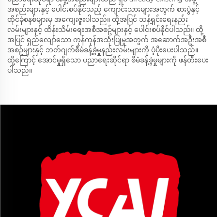
အစည်းများနှင့် ပေါင်းစပ်နိုင်သည့် ကျောင်းသားများအတွက် စားပွဲနှင့်
ထိုင်ခုံစနစ်များမှ အကျေးဇူးပါသည်။ ထို့အပြင် သန့်ရှင်းရေးနည်း
လမ်းများနှင့် ထိန်းသိမ်းရေးအစီအစဥ်များနှင့် ပေါင်းစပ်နိုင်ပါသည်။ ထို့
အပြင် ရှည်လျော်သော ကုန်ကုန်အသုံးပြုမှုအတွက် အဆောက်အဦးအစီ
အစဥ်များနှင့် ဘတ်ဂျက်စီမံခန့်ခွဲမှုနည်းလမ်းများကို ပံ့ပိုးပေးပါသည်။
ထို့ကြောင့် အောင်မှုရှိသော ပညာရေးဆိုင်ရာ စီမံခန့်ခွဲမှုများကို ဖန်တီးပေး
ပါသည်။