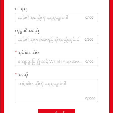
အမည်
0/100
ကုမ္ပဏီအမည်
0/200
ဝှပ်စ်အက်ပ်
0/100
စာတို
0/1000