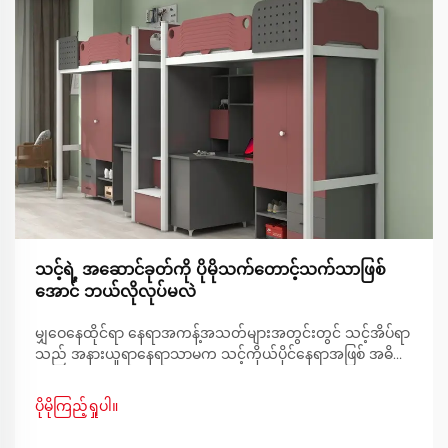
သင့်ရဲ့ အဆောင်ခုတ်ကို ပိုမိုသက်တောင့်သက်သာဖြစ်
အောင် ဘယ်လိုလုပ်မလဲ
မျှဝေနေထိုင်ရာ နေရာအကန့်အသတ်များအတွင်းတွင် သင့်အိပ်ရာ
သည် အနားယူရာနေရာသာမက သင့်ကိုယ်ပိုင်နေရာအဖြစ် အဓိက
ကဏ္ဍမှ ပါဝင်နေပါသည်။ သက်တောင့်သက်သာရှိသော အိပ်စက်
နိုင်သော ပတ်ဝန်းကျင်ကို ဖန်တီးရာတွင် မူလတန်းတွင် နေထိုင်
ပိုမိုကြည့်ရှုပါ။
ခြင်းသည် ထူးခြားသော စိန်ခေါ်မှုများကို ဖြစ်ပေါ်စေပါသည်။