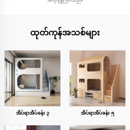
အသုံးပြုကြပါသည်။
ထုတ်ကုန်အသစ်များ
အိပ်ရာအိပ်ခန်း ၃
အိပ်ရာအိပ်ခန်း ၅