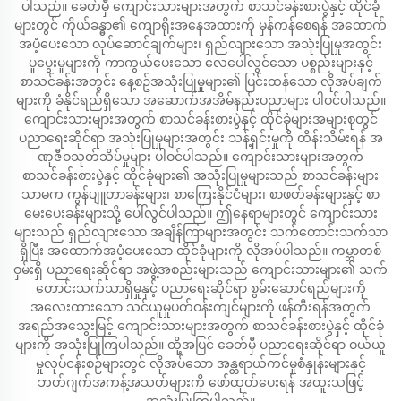
ပါသည်။ ခေတ်မှီ ကျောင်းသားများအတွက် စာသင်ခန်းစားပွဲနှင့် ထိုင်ခုံ
များတွင် ကိုယ်ခန္ဓာ၏ ကျောရိုးအနေအထားကို မှန်ကန်စေရန် အထောက်
အပံ့ပေးသော လုပ်ဆောင်ချက်များ၊ ရှည်လျားသော အသုံးပြုမှုအတွင်း
ပူပွေးမှုများကို ကာကွယ်ပေးသော လေပေါ်လွင်သော ပစ္စည်းများနှင့်
စာသင်ခန်းအတွင်း နေ့စဥ်အသုံးပြုမှုများ၏ ပြင်းထန်သော လိုအပ်ချက်
များကို ခံနိုင်ရည်ရှိသော အဆောက်အအိမ်နည်းပညာများ ပါဝင်ပါသည်။
ကျောင်းသားများအတွက် စာသင်ခန်းစားပွဲနှင့် ထိုင်ခုံများအများစုတွင်
ပညာရေးဆိုင်ရာ အသုံးပြုမှုများအတွင်း သန့်ရှင်းမှုကို ထိန်းသိမ်းရန် အ
ဏုဇီဝသုတ်သိပ်မှုများ ပါဝင်ပါသည်။ ကျောင်းသားများအတွက်
စာသင်ခန်းစားပွဲနှင့် ထိုင်ခုံများ၏ အသုံးပြုမှုများသည် စာသင်ခန်းများ
သာမက ကွန်ပျူတာခန်းများ၊ စာကြေးနိုင်ငံများ၊ စာဖတ်ခန်းများနှင့် စာ
မေးပေးခန်းများသို့ ပေါ်လွင်ပါသည်။ ဤနေရာများတွင် ကျောင်းသား
များသည် ရှည်လျားသော အချိန်ကြာများအတွင်း သက်တောင်းသက်သာ
ရှိပြီး အထောက်အပံ့ပေးသော ထိုင်ခုံများကို လိုအပ်ပါသည်။ ကမ္ဘာတစ်
ဝှမ်းရှိ ပညာရေးဆိုင်ရာ အဖွဲ့အစည်းများသည် ကျောင်းသားများ၏ သက်
တောင်းသက်သာရှိမှုနှင့် ပညာရေးဆိုင်ရာ စွမ်းဆောင်ရည်များကို
အလေးထားသော သင်ယူမှုပတ်ဝန်းကျင်များကို ဖန်တီးရန်အတွက်
အရည်အသွေးမြင့် ကျောင်းသားများအတွက် စာသင်ခန်းစားပွဲနှင့် ထိုင်ခုံ
များကို အသုံးပြုကြပါသည်။ ထို့အပြင် ခေတ်မှီ ပညာရေးဆိုင်ရာ ဝယ်ယူ
မှုလုပ်ငန်းစဉ်များတွင် လိုအပ်သော အန္တရာယ်ကင်မှုစံနှုန်းများနှင့်
ဘတ်ဂျက်အကန့်အသတ်များကို ဖော်ထုတ်ပေးရန် အထူးသဖြင့်