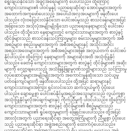
ရွေးချယ်နိုင်သော အခွင့်အရေးများကို ပေးပါသည်။ ထို့ကြောင့်
ကျောင်းသားများ၏ ပါဝင်မှုနှင့် ပညာရေးဆိုင်ရာ အောင်မှုများအတွက်
အထောက်အကူဖော်ပေးသည့် အပေါ်ယံအလှအပများကို ဖန်တီးပေး
ပါသည်။ လုံးဝပြောင်းလဲနိုင်သော ပေါင်းစပ်မှုသည် စာသင်ခန်းများအပြင်
အခြားသော အသုံးပုံအမျိုးမျိုးရှိသော ပညာရေးနေရာများသို့ ပေါင်းစပ်
ပါသည်။ ထိုသို့သော နေရာများတွင် ကျောင်းသားများအတွက် စားပွဲနှင့်
ထိုင်ခုံများသည် စာသင်ခန်းသင်ကြားမှုများ၊ စမ်းသပ်မှုများအတွက် အစီ
အစဥ်များ၊ စုစည်းမှုများအတွက် အစီအစဥ်များနှင့် အသိုင်းအဝိုင်း
အစည်းအဝေးများအတွက် အစီအစဥ်များအဖြစ် အလွယ်တက် ပေါင်းစပ်
နိုင်ပါသည်။ ထို့ကြောင့် နေရာများကို အများဆုံးအထိ အသုံးပြုနိုင်
ပါသည်။ ခေတ်မှီ ကျောင်းသားများအတွက် စားပွဲနှင့် ထိုင်ခုံများ၏ အဆိုး
များကို လျှော့ချပေးသည့် အသံဖြန့်ဖြူးမှုဂုဏ်သတ္တိများသည် သင်ကြားမှု
လုပ်ဆောင်မှုများအမျိုးမျိုးအတွက် အကောင်းမွန်ဆုံးသော သင်ယူမှု
ပတ်ဝန်းကျင်များကို ဖန်တီးပေးပါသည်။ ထို့အပြင် ဆရာများနှင့်
ကျောင်းသားများအကြား ရှင်းလင်းသော ဆက်သွယ်မှုကို ပံ့ပိုးပေး
ပါသည်။ ချောမွေ့စွာ ပေါင်းစပ်နိုင်မှုအရည်အသွေးများသည် လွယ်ကူစွာ
အသုံးပြုနိုင်မှုလိုအပ်ချက်များနှင့် ကိုက်ညီမှုကို ပါဝင်ပါသည်။ ထို့ကြောင့်
ကျောင်းသားများအတွက် စားပွဲနှင့် ထိုင်ခုံများ၏ စီစဥ်မှုများသည်
ကျောင်းသားများ၏ ရှုပ်ထွေးမှုများကို ဖြေရှင်းပေးပါသည်။ ထို့အပြင်
အားလုံးအတွက် ပညာရေးဆိုင်ရာ အတွေ့အကြုံများကို ညီမျှစွာ ပံ့ပိုးပေး
သည့် ပညာရေးဆိုင်ရာ အဖွဲ့အစည်းများကို ထောက်ပံ့ပေးပါသည်။
ပညာရေးဆိုင်ရာ အဖွဲ့အစည်းများသည် ရှိပ already existing အဖွဲ့