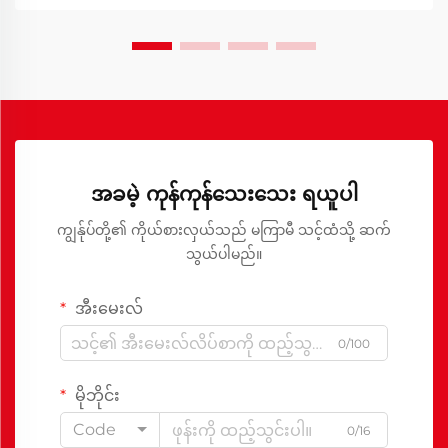
အခမဲ့ ကုန်ကုန်သေးသေး ရယူပါ
ကျွန်ုပ်တို့၏ ကိုယ်စားလှယ်သည် မကြာမီ သင့်ထံသို့ ဆက်
သွယ်ပါမည်။
အီးမေးလ်
0/100
မိုဘိုင်း
Code
0/16