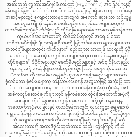
အစားသည် လူသားအင်ဂျင်နီယာပညာ (Ergonomic) အခြေခံများနှင့်
ခံနိုင်ရည်ရှိမှုကို ပေါင်းစပ်ထားပြီး အဆင့်အမျိုးမျိုးရှိသော ပညာသင်ရေး
အဆင့်များတွင် ကျောင်းသားများအတွက် အကောင်းဆုံးသော သင်ယူမှု
အတွေ့အကြုံကို ဖန်တီးပေးပါသည်။ ကျောင်းသားများအတွက်
စာသင်ခန်းစားပွဲနှင့် ထိုင်ခုံသည် ထိုင်ရန်နေရာတစ်ခုသာမက မှန်ကန်သော
ကိုယ်ဟန်အနေအထားကို ထိန်းသိမ်းရာတွင် အရေးပါသော
အစိတ်အပိုင်းဖြစ်ပြီး အာရုံစူးစိုက်မှုကို မြင့်တင်ပေးကာ ရှည်လျားသော
စာသင်ချိန်များအတွင်း ကိုယ်ခန္ဓာ၏ ရှည်လျားသောကျန်းမာရေးကို ပံ့ပိုး
ပေးပါသည်။ ခေတ်မှီ ကျောင်းသားများအတွက် စာသင်ခန်းစားပွဲနှင့်
ထိုင်ခုံများ၏ ဒီဇိုင်းများတွင် ခေတ်မှီပစ္စည်းများနှင့် အင်ဂျင်နီယာနည်း
ပညာများကို အသုံးပြုထားပါသည်။ ထို့ကြောင့် အများဆုံးသော သ
Comfort ကို အာမခံပေးရန်နှင့် ပညာရေးအဖွဲ့အစည်းများအတွက်
စုံလင်သော စုံစမ်းမှုများကို ထိန်းသိမ်းပေးရန် အထူးသဖြင့် အသုံးပြုထား
ပါသည်။ ကျောင်းသားများအတွက် စာသင်ခန်းစားပွဲနှင့် ထိုင်ခုံများ၏
အဓိကလုပ်ဆောင်ချက်များတွင် မှန်ကန်သော ထိုင်ခုံအထောက်အပံ့ကို
ပေးခြင်း၊ ကိုယ်ခန္ဓာ၏ ကျောရိုးအနေအထားကို မှန်ကန်စေရန်
အထောက်အပံ့ပေးခြင်းနှင့် စာသင်ခန်းအတွင်း လွယ်ကူစွာ ရှေ့နောက်
ရွှေ့ပေးနိုင်ရန် အထောက်အပံ့ပေးခြင်းတို့ ပါဝင်ပါသည်။ ဤထိုင်ခုံများ
ကို ကျောင်းသားများ၏ ကိုယ်အလေးချိန်နှင့် အရပ်အမျိုးမျိုးကို
အလေးထား၍ အထူးဒီဇိုင်းထုတ်ထားပါသည်။ ထို့ကြောင့် ကိုယ်
အလေးချိန်နှင့် အရပ်အမျိုးမျိုးကို အလေးထား၍ အထူးဒီဇိုင်းထုတ်ထား