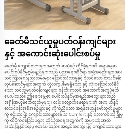
ခေတ်မီသင်ယူမှုပတ်ဝန်းကျင်များ
နှင့် အကောင်းဆုံးပေါင်းစပ်မှု
ခေတ်မှီ ကျောင်းသားများအတွက် စားပွဲနှင့် ထိုင်ခုံများ၏ ချောမွေ့စွာ
ပေါင်းစပ်နိုင်မှုစွမ်းရည်များသည် ပညာရေးဆိုင်ရာ အဖွဲ့အစည်းများအား
သင်ကြားရေးနည်းလမ်းများ ပြောင်းလဲလာမှုနှင့် စုံလင်သော စာသင်ခန်း
လုပ်ဆောင်မှုများအတွက် လုံးဝကွဲပါမှုမရှိသော နှင့် လုံးဝပြောင်းလဲနိုင်
သော သင်ယူမှုပတ်ဝန်းကျင်များ ဖန်တီးရာတွင် အထောက်အကူပုံဖော်
ပေးပါသည်။ ဤချောမွေ့စွာ ပေါင်းစပ်နိုင်မှုအရည်အသွေးများသည်
အရှိန်အဟုန်ဖော်ထုတ်မှုများ၊ လမ်းလျှောက်နေရာများ၏ အကျယ်နှင့်
စာသင်ခန်းအစီအစဥ်များနှင့် ကိုက်ညီသော အရှိန်အဟုန်ဖော်ထုတ်မှုများ
ကို စဉ်းစားပြီး ကျောင်းသားများ၏ သ Comfort နှင့် ဘေးကင်းလုံခြုံမှု
ကို ထိခိုက်စေခြင်းမရှိဘဲ ထိုင်ခုံအရေအတွက်ကို အများဆုံးအထိ
အသုံးပြုနိုင်ရေးမှ စတင်ပါသည်။ အရည်အသွေးမြင့် ကျောင်းသားများ