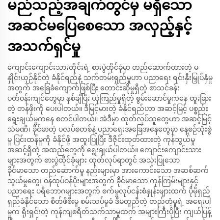
မည်သည့်အချက်တွင်မှ မရှိသော
အဆင်မပြေစေသော အလှည့်နှင့်
အသက်ရှင်မှု
ကျောင်းကျောင်းသားတိုင်းရဲ့ စားပွဲထိုင်ခုံမှာ တည်ဆောက်ထားတဲ့ မ
နှိုင်းယှဉ်နိုင်တဲ့ ခံနိုင်ရည်နဲ့ သက်တမ်းရှည်မှုဟာ ပညာရေး ရင်းနှီးမြှုပ်နှံမှု
အတွက် အခြေခံကျောက်ဖြစ်ပြီး တောင်းဆိုမှုရှိတဲ့ စာသင်ခန်း
ပတ်ဝန်းကျင်တွေမှာ နှစ်ချီပြီး ယုံကြည်မှုရှိတဲ့ စွမ်းဆောင်မှုကနေ ထူးခြား
တဲ့ တန်ဖိုးကို ပေးပါတယ်။ ဒီမြင့်မားတဲ့ ခံနိုင်ရည်ဟာ အဆင့်မြင့် ပစ္စည်း
ရွေးချယ်မှုကနေ စတင်ပါတယ်။ အဲဒီမှာ ထုတ်လုပ်သူတွေဟာ အဆင့်မြင့်
သံမဏိ၊ ခိုင်မာတဲ့ ပလပ်စတစ်နဲ့ ပညာရေးအခြေအနေတွေမှာ နေ့စဉ်သုံးစွဲ
မှု ပြင်းထန်မှုကို ခံနိုင်ဖို့ အထူးပြုပြီး ဒီဇိုင်းထုတ်ထားတဲ့ ကုန်သွယ်မှု
အဆင့်ရှိတဲ့ အထည်တွေကို ရွေးချယ်ပါတယ်။ ကျောင်းကျောင်းသား
များအတွက် စားပွဲထိုင်ခုံများ ထုတ်လုပ်ရာတွင် အသုံးပြုသော
ခိုင်မာသော တည်ဆောက်မှု နည်းများမှာ အားကောင်းသော အဆစ်ဆက်
သွယ်မှုတွေ၊ ဝန်ထုပ်ဝန်ပိုးများအတွက် ခိုင်မာသော ကုန်ကြမ်းများနှင့်
ပညာရေး ပရိဘောဂများအတွက် စက်မှုလုပ်ငန်းစံနှုန်းများထက် ပိုမိုရှည်
ရှည်ခံနိုင်သော စိတ်ဖိစီးမှု စမ်းသပ်မှုခံ ဒီမတူညီတဲ့ တည်တံ့မှုရဲ့ အရေးပါ
မှုက ရိုးရှင်းတဲ့ ကုန်ကျစရိတ်သက်သာမှုထက် အများကြီးပိုပြီး ကျယ်ပြန့်