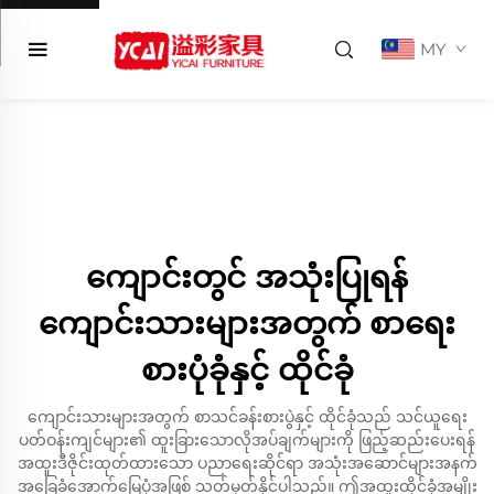
MY
ကျောင်းတွင် အသုံးပြုရန်
ကျောင်းသားများအတွက် စာရေး
စားပုံခုံနှင့် ထိုင်ခုံ
ကျောင်းသားများအတွက် စာသင်ခန်းစားပွဲနှင့် ထိုင်ခုံသည် သင်ယူရေး
ပတ်ဝန်းကျင်များ၏ ထူးခြားသောလိုအပ်ချက်များကို ဖြည့်ဆည်းပေးရန်
အထူးဒီဇိုင်းထုတ်ထားသော ပညာရေးဆိုင်ရာ အသုံးအဆောင်များအနက်
အခြေခံအောက်မြေပုံအဖြစ် သတ်မှတ်နိုင်ပါသည်။ ဤအထူးထိုင်ခုံအမျိုး