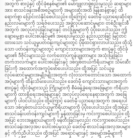
အတွက် စားပွဲနှင့် ထိုင်ခုံစနစ်များ၏ မော်ဂျူလာဖွဲ့စည်းမှုသည် ဆရာများ
အား စာသင်ခန်းအစီအစဥ်များကို အများဆုံးအထိ မြန်ဆန်စွာနှင့် ထိ
ရောက်စွာ ပြောင်းလဲနိုင်စေပါသည်။ ထို့ကြောင့် ခေတ်မှီ ပညာရေးဆိုင်ရာ
နည်းလမ်းများကို သရ်ဇ်ပေးသည့် အဖွဲ့လုပ်ဆောင်မှုများ၊ တစ်ဦးချင်းစီ
အတွက် အလုပ်လုပ်ခြင်းများနှင့် တင်ပြမှုများကို ပံ့ပိုးပေးပါသည်။ ဤ
ချောမွေ့စွာ ပေါင်းစပ်နိုင်မှု၏ အရေးပါမှုသည် နည်းပညာဖြင့် မြင့်တင်
ထားသော သင်ယူမှုပတ်ဝန်းကျင်များတွင် ပိုမိုထင်ရှားလာပါသည်။ ထိုသို့
သော ပတ်ဝန်းကျင်များတွင် ကျောင်းသားများအတွက် စားပွဲနှင့် ထိုင်ခုံ
များ၏ ဒီဇိုင်းများသည် လက်တော့ပ်ကွန်ပျူတာများ အသုံးပြုခြင်း၊
တက်ဘလက်များ ပေါင်းစပ်ခြင်းနှင့် ဒစ်ဂျစ်တယ်ကိရိယာများ သိမ်းဆီး
ခြင်းကို အထောက်အကူပုံဖော်ပေးပါသည်။ ထို့အပြင် သင်ယူမှု
လုပ်ဆောင်မှုများအမျိုးမျိုးအတွက် လုံးဝသက်တောင်းသော အထောက်
အပံ့များကို ထိန်းသိမ်းပေးပါသည်။ ခေတ်မှီ ကျောင်းသားများအတွက်
စားပွဲနှင့် ထိုင်ခုံများသည် ကြိုးများကို စီမံခန့်ခွဲရေးအဖြေများ၊ ကိရိယာ
များကို ထားရှိရေးအဖြေများနှင့် အလုပ်လုပ်ရေးနေရာအတွက် အဖြေ
များကို ပါဝင်ပါသည်။ ထို့ကြောင့် ခေတ်မှီ ပညာရေးအတွက် အရေးပါ
သော ဒစ်ဂျစ်တယ်သင်ယူမှုကိရိယာများကို ပံ့ပိုးပေးပါသည်။ ထို့အပြင်
စာသင်ခန်းပတ်ဝန်းကျင်များကို မှုန်ထားခြင်းမှ ကင်းကွာစေပါသည်။ ထို့
အပြင် ဘေးအန္တရာယ်များကို ဖန်တီးခြင်းမှလည်း ကင်းကွာစေပါသည်။
စာသင်ခန်းအလှအပ ပေါင်းစပ်မှုသည် ခေတ်မှီ စာသင်ခန်းအလှအပများ
နှင့် ကိုက်ညီပါသည်။ ထို့အပြင် အရောင်များနှင့် အမျှော်အမှီများကို