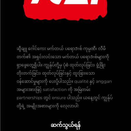
ဆွီချူ ဂေါင်ကေး မက်တယ် ပရောဒักစ် ကုမ္ပဏီ၊ လီမိ
တက်၏ အရှင်းလင်းသော မက်တယ် ပရောဒักစ်များကို
ရှာဖွေတွေ့ရှိပါ။ ကျွန်ုပ်တို့မှ ပုံစံ ထုတ်လုပ်ခြင်း၊ ဖွံ့ဖြိုး
တိုးတက်ခြင်း၊ ထုတ်လုပ်ခြင်းနှင့် ထူးခြားသော
ဝန်ဆောင်မှုများကို ပေးပို့ပါသည်။ qualité နှင့် anggan
အများအားဖြင့် satisfaction ကို အမြဲတမ်း
partnerships တွင် ensure ပါသည်။ ယနေ့တွင် ကျွန်ုပ်
တို့ရဲ့ အမျိုးအစားများကို လေ့လာပါ!
ဆက်သွယ်ရန်