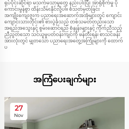
ရုပ်ပိုင်းဆိုင်ရာ မသက်မသာမှုတွေ နည်းပါးပြီး အာရုံစိုက်မှု ပို
ကောင်းမွန်စွာ ထိန်းသိမ်းနိုင်လို့ပါ။ စံသတ်မှတ်ခြင်း
အကျိုးကျေးဇူးက ပညာရေးအဆောက်အအုံများတွင် ကျောင်း
ကျောင်းသားတိုင်း၏ စားပွဲခုံသည် တစ်သမတ်တည်းသော
အရည်အသွေးနှင့် စွမ်းဆောင်ရည် စံနှုန်းများနှင့် ကိုက်ညီသည့်
ညီညွတ်သော သင်ယူမှုပတ်ဝန်းကျင်ကို ဖန်တီးရန်၊ စာသင်ခန်း
အားလုံးတွင် မျှတသော ပညာရေးအတွေ့အကြုံများကို ထောက်
ပ
အကြံပေးချက်များ
27
Nov