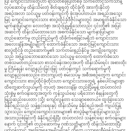
ပြီး ကျောင်းသားတွေဟာ ရာသီတစ်ခုပြီးတစ်ခု သက်တောင့်သက်သာနဲ့
လုပ်ဆောင်မှု ထိန်းသိမ်းတဲ့ စိတ်ချရတဲ့ ထိုင်ခုံကို အားကိုးနိုင်တဲ့
အစဉ်အလာ သင်ယူမှု ပတ်ဝန်းကျင်ကို ဖုံးအုပ်ပါတယ်။ အရည်အသွေး
မြင့် ကျောင်းကျောင်းသား စားပွဲထိုင်ခုံဒီဇိုင်းများတွင် အမာရွတ်ခံနိုင်သော
မျက်နှာပြင်များ၊ လေးလံစွာ အသုံးပြုမှုရှိသော်လည်း ၎င်းတို့၏ အပြင်
အဆင်ကို ထိန်းသိမ်းထားသော အစက်ခံနိုင်သော မျက်နှာပြင်များ၊
တည်ဆောက်မှု တည်ကြည်မှုကို ထိခိုက်စေခြင်းမရှိဘဲ ကျောင်းသား
အလေးချိန်အမျိုးမျိုးကို ထောက်ခံနိုင်သော အဆင့်မြင့်ကျောင်းသား
စားပွဲထိုင်ခုံ တည်ဆောက်မှု၏ သက်တမ်းရှည်နိုင်မှု အကျိုးကျေးဇူး
သည် အပြုသဘောဆောင်သော သင်ယူမှု လေထုကို ထောက်ခံသော
တစ်သမတ်တည်းသော စာသင်ခန်းအလှအပကို ထိန်းသိမ်းရင်း အစားထိုး
မှု ကြိမ်နှုန်း လျော့နည်းခြင်းဖြင့် ပတ်ဝန်းကျင် သက်ရောက်မှုကို
လျော့နည်းစေသည်။ တင်းကျပ်တဲ့ စမ်းသပ်မှု အစီအစဉ်တွေက ကျောင်း
ကျောင်းသား စားပွဲထိုင်ခုံတိုင်းဟာ ကျောင်းသားတွေရဲ့ နှစ်ပေါင်းများစွာ
ထိတွေ့ဆက်သွယ်မှုကို တုပတဲ့ အလေးချိန်၊ တည်ငြိမ်မှုနဲ့ ထပ်တလဲလဲ
သုံးစွဲမှု စက်ဝန်းတွေအတွက် ကုန်သွယ်ရေး ပရိဘောဂ စံနှုန်းတွေကို
ဖြည့်ဆည်းပေးတာ (သို့) ကျော်လွန်တာ သေချာစေတယ်။ ထူးခြားသော
ခံနိုင်ရည်သည် သန့်ရှင်းရေးနှင့် ထိန်းသိမ်းမှု ခံနိုင်ရည်အထိ ကျယ်ပြန့်
သွားသည်၊ ကျောင်းကျောင်းသားများ၏ စားပွဲခုံမျက်နှာပြင်များသည်
အသားညစ်ခြင်းကို ခံနိုင်ရည်ရှိပြီး ထပ်တလဲလဲ သန့်စင်ရေး စက်ဝန်းများ
နောက် ၎င်းတို့၏ တည်ဆောက်မှု ဂုဏ်သတ္တိများကို ထိန်းသိမ်းထားပြီး
ပတ်ဝန်းကျင် အခြေအနေအမျိုးမျိုးနှင့် ထိတွေ့ ပညာရေးစီမံခန့်ခွဲသူများ