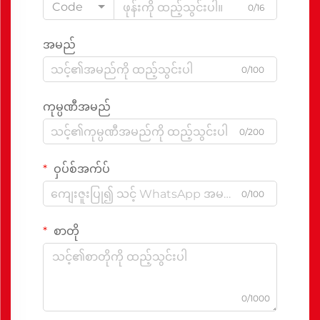
Code
0/16
အမည်
0/100
ကုမ္ပဏီအမည်
0/200
ဝှပ်စ်အက်ပ်
0/100
စာတို
0/1000