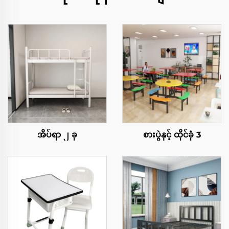
အိပ်ရာ ၂ ခု
စားပွဲနှင့် ထိုင်ခုံ 3