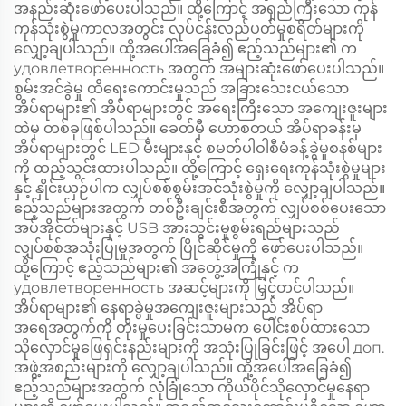
အနည်းဆုံးဖော်ပေးပါသည်။ ထို့ကြောင့် အရှည်ကြီးသော ကုန်
ကုန်သုံးစွဲမှုကာလအတွင်း လုပ်ငန်းလည်ပတ်မှုစရိတ်များကို
လျှော့ချပါသည်။ ထို့အပေါ်အခြေခံ၍ ဧည့်သည်များ၏ က
удовлетворенность အတွက် အများဆုံးဖော်ပေးပါသည်။
စွမ်းအင်ခွဲမှု ထိရေးကောင်းမှုသည် အခြားသေးငယ်သော
အိပ်ရာများ၏ အိပ်ရာများတွင် အရေးကြီးသော အကျေးဇူးများ
ထဲမှ တစ်ခုဖြစ်ပါသည်။ ခေတ်မှီ ဟောစတယ် အိပ်ရာခန်းမှ
အိပ်ရာများတွင် LED မီးများနှင့် စမတ်ပါဝါစီမံခန့်ခွဲမှုစနစ်များ
ကို ထည့်သွင်းထားပါသည်။ ထို့ကြောင့် ရှေးရေးကုန်သုံးစွဲမှုများ
နှင့် နှိုင်းယှဉ်ပါက လျှပ်စစ်စွမ်းအင်သုံးစွဲမှုကို လျှော့ချပါသည်။
ဧည့်သည်များအတွက် တစ်ဦးချင်းစီအတွက် လျှပ်စစ်ပေးသော
အပ်အိုင်တ်များနှင့် USB အားသွင်းမှုစွမ်းရည်များသည်
လျှပ်စစ်အသုံးပြုမှုအတွက် ပြိုင်ဆိုင်မှုကို ဖော်ပေးပါသည်။
ထို့ကြောင့် ဧည့်သည်များ၏ အတွေ့အကြုံနှင့် က
удовлетворенность အဆင့်များကို မြှင့်တင်ပါသည်။
အိပ်ရာများ၏ နေရာခွဲမှုအကျေးဇူးများသည် အိပ်ရာ
အရေအတွက်ကို တိုးမှုပေးခြင်းသာမက ပေါင်းစပ်ထားသော
သိုလှောင်မှုဖြေရှင်းနည်းများကို အသုံးပြုခြင်းဖြင့် အပေါ доп.
အဖွဲ့အစည်းများကို လျှော့ချပါသည်။ ထို့အပေါ်အခြေခံ၍
ဧည့်သည်များအတွက် လုံခြုံသော ကိုယ်ပိုင်သိုလှောင်မှုနေရာ