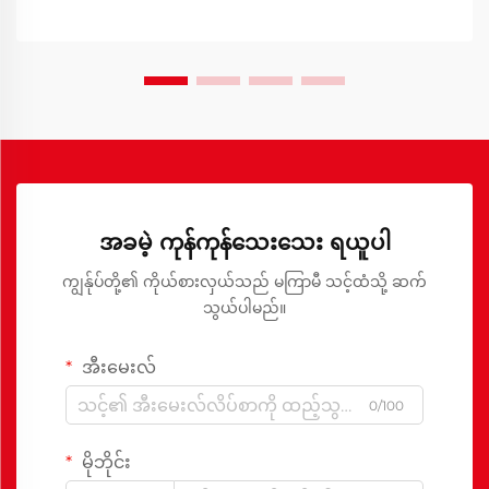
အခမဲ့ ကုန်ကုန်သေးသေး ရယူပါ
ကျွန်ုပ်တို့၏ ကိုယ်စားလှယ်သည် မကြာမီ သင့်ထံသို့ ဆက်
သွယ်ပါမည်။
အီးမေးလ်
0/100
မိုဘိုင်း