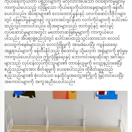
ကိုယ်ရေးကိုယ်တာ ပစ္စည်းများကို မလိုလားအပ်သော ဝင်ရောက်မှုများမှ
ကာကွယ်ပေးသည့် လုံခြုံသော ကိုယ်ရေးကိုယ်တာနေရာများကို ဖန်တီး
ပေးပါသည်။ အိပ်ရာများ၏ လေးထောင့်မှုန်းနှင့် ပလက်ဖောင်းဒီဇိုင်းများ
တွင် မြေပေါ်မှုန်းများနှင့် လူသားအင်ဂျင်နီယာ လက်ကိုင်များကို ပေါင်းစပ်
ထည့်သွင်းထားပါသည်။ ထိုအရာများသည် တက်ခွင့်နှင့် ဆင်းခွင့်
လုပ်ဆောင်မှုများအတွင်း မတော်တဆဖြစ်မှုများကို ကာကွယ်ပေး
ပါသည်။ အိပ်ရာဖွဲ့စည်းပုံတွင် ပေါင်းစပ်ထည့်သွင်းထားသော လေဝင်
လေထွက်စနစ်များသည် လေလုံခြုံမှုကို အာမခံပေးပြီး ကျန်းမာရေး
အန္တရာယ်များကို ဖန်တီးနိုင်သည့် စိုထောင်မှု သို့မဟုတ် အနံ့များကို စုပုံမှုမှ
ကာကွယ်ပေးပါသည်။ ဤလုံခြုံရေးနှင့် ဘေးကင်းရေးဆိုင်ရာ အင်္ဂါရပ်
များသည် လုပ်ငန်းလုပ်ကိုင်သူများ၏ တာဝန်ယူမှုကို လျော့နည်းစေပြီး
ဧည့်သည်များအား စိတ်ချမှုကို ပေးစေပါသည်။ ထိုစိတ်ချမှုသည်
ဧည့်သည်များ၏ စုံလင်သော နေထိုင်မှုအတွေ့အကြုံကို မြှင့်တင်ပေးပြီး
အကောင်းများကို အကူအညီပေးပါသည်။