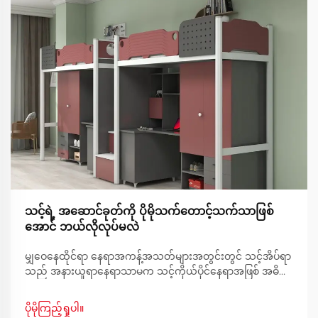
သင့်ရဲ့ အဆောင်ခုတ်ကို ပိုမိုသက်တောင့်သက်သာဖြစ်
အောင် ဘယ်လိုလုပ်မလဲ
မျှဝေနေထိုင်ရာ နေရာအကန့်အသတ်များအတွင်းတွင် သင့်အိပ်ရာ
သည် အနားယူရာနေရာသာမက သင့်ကိုယ်ပိုင်နေရာအဖြစ် အဓိက
ကဏ္ဍမှ ပါဝင်နေပါသည်။ သက်တောင့်သက်သာရှိသော အိပ်စက်
နိုင်သော ပတ်ဝန်းကျင်ကို ဖန်တီးရာတွင် မူလတန်းတွင် နေထိုင်
ပိုမိုကြည့်ရှုပါ။
ခြင်းသည် ထူးခြားသော စိန်ခေါ်မှုများကို ဖြစ်ပေါ်စေပါသည်။