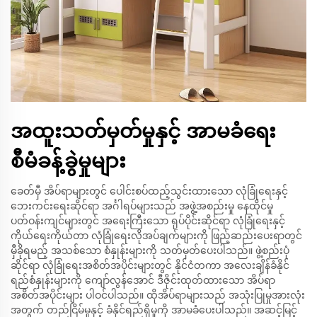
အထူးသတ်မှတ်မှုနှင့် အာမခံရေး
စီမံခန့်ခွဲမှုများ
ခေတ်မှီ အိပ်ရာများတွင် ပေါင်းစပ်ထည့်သွင်းထားသော လုံခြုံရေးနှင့်
ဘေးကင်းရေးဆိုင်ရာ အင်္ဂါရပ်များသည် အဖွဲ့အစည်းမှု နေထိုင်မှု
ပတ်ဝန်းကျင်များတွင် အရေးကြီးသော ရုပ်ပိုင်းဆိုင်ရာ လုံခြုံရေးနှင့်
ကိုယ်ရေးကိုယ်တာ လုံခြုံရေးလိုအပ်ချက်များကို ဖြည့်ဆည်းပေးရာတွင်
မှီခိုရမည့် အသစ်သော စံနှုန်းများကို သတ်မှတ်ပေးပါသည်။ ဖွဲ့စည်းပုံ
ဆိုင်ရာ လုံခြုံရေးအစိတ်အပိုင်းများတွင် နိုင်ငံတကာ အလေးချိန်ခံနိုင်
ရည်စံနှုန်းများကို ကျော်လွန်အောင် ဒီဇိုင်းထုတ်ထားသော အိပ်ရာ
အစိတ်အပိုင်းများ ပါဝင်ပါသည်။ ထိုအိပ်ရာများသည် အသုံးပြုမှုအားလုံး
အတွက် တည်ငြိမ်မှုနှင့် ခံနိုင်ရည်ရှိမှုကို အာမခံပေးပါသည်။ အဆင့်မြင့်