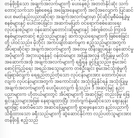
တန်ဖိုးရှိသော အချက်အလက်များကို ပေးနေစဉ် အတတ်နိုင်ဆုံး သက်
တောင့်သက်သာ ဖြစ်စေရန် အခြေအနေများကို အလိုအလျောက် ပြင်ဆင်
ပေး စမတ်နည်းပညာဆိုင်ရာ အချက်အလက်များမှာ ပိုင်ဆိုင်မှုစီမံခန့်ခွဲမှု
စနစ်များနှင့် ပေါင်းစပ်ခြင်း၊ အဆက်မပြတ် ဝင်ရောက်စစ်ဆေးရေး
လုပ်ငန်းစဉ်များ၊ ဝန်ဆောင်မှုတောင်းဆိုမှုများနှင့် ဒစ်ဂျစ်တယ် ကြားခံ
စနစ်များမှတဆင့် ဧည့်သည်များနှင့် ဆက်သွယ်ရေးများကို ဖြစ်စေခြင်း
တို့ ပါဝင်သည်။ မိုဘိုင်း အက်ပ်ချိတ်ဆက်မှုက ဧည့်သည်များအတွက်
အိပ်ရာဆိုင်ရာ အချက်အလက်များကို အဝေးမှ ထိန်းချုပ်ရန်၊ ဝန်ဆောင်မှု
အပိုများကို အငှားယူရန်နှင့် ဝန်ထမ်းများ အပြန်အလှန် တုံ့ပြန်မှု မလိုဘဲ
အဆောက်အအုံ အချက်အလက်များကို ရရှိရန် ခွင့်ပြုသည်။ စွမ်းအင်
စောင့်ကြည့်ရေး အရည်အသွေးများက တစ်ဦးချင်း စွမ်းအင်သုံးစွဲမှုကို
ခြေရာခံလျက် ရေရှည်တည်တံ့သော လုပ်ငန်းများအား ထောက်ပံ့ပေး
လျက် လုပ်ငန်းများအတွက် အကောင်းဆုံး အသုံးပြုနိုင်ရန် အသုံးပြုမှု
အချက်အလက်များကို ပေးပို့ပေးလျက် ရှိသည်။ ဒီ အဆင့်မြင့် နည်း
ပညာများက ဟိုတယ်များတွင် အိပ်ရာများကို အဆင့်မြင့် တည်းခိုမှု ဖြေ
ရှင်းနည်းများအဖြစ် နေရာချထားပြီး ဘတ်ဂျက်နဲ့မဆိုင်သော ဈေးနှုန်း
များဖြင့် ခေတ်မီသော အဆင်ပြေမှုများကို ရှာဖွေနေသော နည်းပညာကို
သိရှိထားသော ခရီးသည်များကို ဆွဲဆောင်နိုင်ကာ လည်ပတ်သူများအား
တန်ဖိုးရှိ ဧည့်သည်