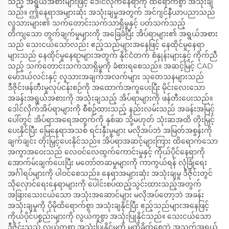
သည့် အရွယ်အစားများဖြင့် ဒေါင်လိုက်နေရာကို ထိရောက်စွာ အသုံးချ
သည်။ ဤနေရာအများဆုံး အသုံးချမှုအတွက် အင်ဂျင်နီယာပညာသည်
လူသားများ၏ သက်တောင်းသက်သာရှိမှုနှင့် ပတ်သက်သည့်
တိကျသော တွက်ချက်မှုများကို အခြေခံပြီး အိပ်ရာများ၏ အရွယ်အစား
သည် သေးငယ်သော်လည်း ဧည့်သည်များအနေဖြင့် နေထိုင်မှုနေရာ
များသည် နေထိုင်မှုနေရာများအတွက် နိုင်ငံတက် စံနှုန်းများနှင့် ကိုက်ညီ
သည့် သက်တောင်းသက်သာရှိမှုကို ခံစားရစေသည်။ အဆင့်မြင့် CAD
မော်ဒယ်လင်းနှင့် လူသားအချက်အလက်များ သုတေသနများသည်
ဒီဇိုင်းဖန်တီးမှုလုပ်ငန်းစဉ်ကို အထောက်အကူပေးပြီး မိုင်းလေးသော
အခန်းအရွယ်အစားကို အသုံးချသည့် အိပ်ရာများကို ဖန်တီးပေးသည်။
ဒေါင်လိုက်အိပ်ရာများကို စီစဥ်ထားသည့် နည်းလမ်းသည် အခန်းအမြင့်
ပေါ်တွင် အိပ်ရာအရေအတွက်ကို နှစ်ဆ သို့မဟုတ် သုံးဆအထိ တိုးမြှင့်
ပေးနိုင်ပြီး မြေနေရာအသစ် ရင်းနှီးမှုများ မလိုအပ်ဘဲ အမြတ်အစွန်းကို
ချက်ချင်း တိုးမြှင့်ပေးနိုင်သည်။ အိပ်ရာအဆင့်များကြား ထိရောက်သော
အကွာအဝေးသည် လေဝင်လေထွက်ကောင်းမှုနှင့် ကိုယ်ပိုင်နေရာကို
အောက်မ်းချက်ပေးပြီး မတော်တဆမှုများကို ကာကွယ်ရန် လုံခြုံရေး
အင်္ဂါရပ်များကို ပါဝင်စေသည်။ နေရာအများဆုံး အသုံးချမှု ဒီဇိုင်းတွင်
သိုလှောင်ရေးနေရာများကို ပေါင်းစပ်ထည့်သွင်းထားသည့်အတွက်
အခြားသေးငယ်သော အသုံးအဆောင်များ မလိုအပ်တော့ဘဲ အခန်း
အသုံးချမှုကို ပိုမိုထိရောက်စွာ အသုံးချနိုင်ပြီး ဧည့်သည်များအနေဖြင့်
ကိုယ်ပိုင်ပစ္စည်းများကို လွယ်ကူစွာ အသုံးပြုနိုင်သည်။ သေးငယ်သော
ဒီဇိုင်းသည် လွယ်ကူစွာ အသုံးပြုနိုင်မှုကို မထိခိုက်စေဘဲ အသက်အရွယ်