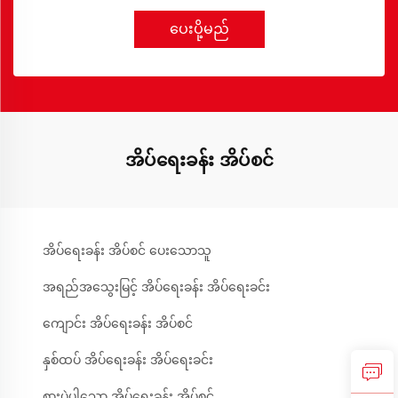
ပေးပို့မည်
အိပ်ရေးခန်း အိပ်စင်
အိပ်ရေးခန်း အိပ်စင် ပေးသောသူ
အရည်အသွေးမြင့် အိပ်ရေးခန်း အိပ်ရေးခင်း
ကျောင်း အိပ်ရေးခန်း အိပ်စင်
နှစ်ထပ် အိပ်ရေးခန်း အိပ်ရေးခင်း
စားပွဲပါသော အိပ်ရေးခန်း အိပ်စင်