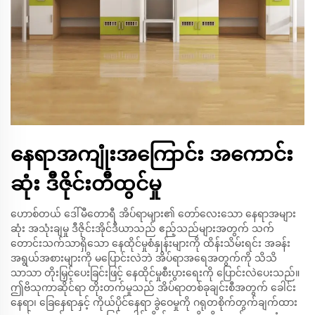
နေရာအကျုံးအကြောင်း အကောင်း
ဆုံး ဒီဇိုင်းတီထွင်မှု
ဟောစ်တယ် ဒေါ်မီတောရီ အိပ်ရာများ၏ တော်လေးသော နေရာအများ
ဆုံး အသုံးချမှု ဒီဇိုင်းအိုင်ဒီယာသည် ဧည့်သည်များအတွက် သက်
တောင်းသက်သာရှိသော နေထိုင်မှုစံနှုန်းများကို ထိန်းသိမ်းရင်း အခန်း
အရွယ်အစားများကို မပြောင်းလဲဘဲ အိပ်ရာအရေအတွက်ကို သိသိ
သာသာ တိုးမြှင့်ပေးခြင်းဖြင့် နေထိုင်မှုစီးပွားရေးကို ပြောင်းလဲပေးသည်။
ဤဗိသုကာဆိုင်ရာ တိုးတက်မှုသည် အိပ်ရာတစ်ခုချင်းစီအတွက် ခေါင်း
နေရာ၊ ခြေနေရာနှင့် ကိုယ်ပိုင်နေရာ ခွဲဝေမှုကို ဂရုတစိုက်တွက်ချက်ထား