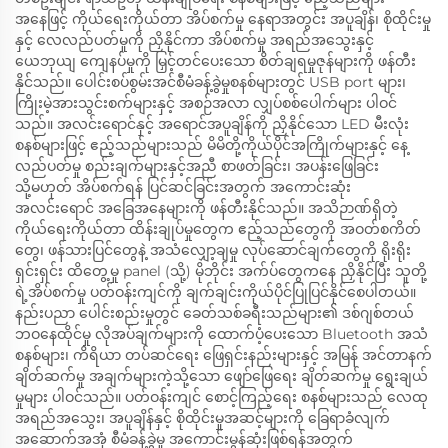
အနေဖြင့် ကိုယ်ရေးကိုယ်တာ အိပ်စက်မှု နေရာအတွင်း အပူချိန်၊ စိုထိုင်းမှု
နှင့် လေလည်ပတ်မှုကို ညှိနိုင်ကာ အိပ်စက်မှု အရည်အသွေးနှင့်
ယေဘုယျ ကျေနပ်မှုကို မြှင့်တင်ပေးသော စိတ်ချရမှုဇုန်များကို ဖန်တီး
နိုင်သည်။ ပေါင်းစပ်စွမ်းအင်စီမံခန့်ခွဲမှုစနစ်များတွင် USB port များ၊
ကြိုးမဲ့အားသွင်းစက်များနှင့် အစဉ်အလာ လျှပ်စစ်ပေါက်များ ပါဝင်
သည်။ အလင်းရောင်နှင့် အရောင်အပူချိန်ကို ညှိနိုင်သော LED မီးလုံး
စနစ်များဖြင့် ဧည့်သည်များသည် မိမိတို့ကိုယ်ပိုင်အကြိုက်များနှင့် နေ့
လည်ပတ်မှု စည်းချက်များနှင့်အညီ စာဖတ်ခြင်း၊ အပန်းဖြေခြင်း
သို့မဟုတ် အိပ်စက်ရန် ပြင်ဆင်ခြင်းအတွက် အကောင်းဆုံး
အလင်းရောင် အခြေအနေများကို ဖန်တီးနိုင်သည်။ အသိဉာဏ်ရှိတဲ့
ကိုယ်ရေးကိုယ်တာ ထိန်းချုပ်မှုတွေက ဧည့်သည်တွေကို အဝတ်စကိတ်
တွေ၊ ဖန်သားပြင်တွေနဲ့ အသံလျှော့ချမှု လုပ်ဆောင်ချက်တွေကို ရိုးရိုး
ရှင်းရှင်း ထိတွေ့မှု panel (သို့) မိုဘိုင်း အက်ပ်တွေကနေ ညှိနိုင်ပြီး သူတို့
ရဲ့အိပ်စက်မှု ပတ်ဝန်းကျင်ကို ချက်ချင်းကိုယ်ပိုင်ပြုပြင်နိုင်စေပါတယ်။
နည်းပညာ ပေါင်းစည်းမှုတွင် ခေတ်သစ်ခရီးသည်များ၏ ဒစ်ဂျစ်တယ်
ဘဝနေထိုင်မှု လိုအပ်ချက်များကို ထောက်ပံ့ပေးသော Bluetooth အသံ
စနစ်များ၊ ကိရိယာ တပ်ဆင်ရေး ဖြေရှင်းနည်းများနှင့် အမြန် အင်တာနက်
ချိတ်ဆက်မှု အချက်များကဲ့သို့သော ဖျော်ဖြေရေး ချိတ်ဆက်မှု ရွေးချယ်
မှုများ ပါဝင်သည်။ ပတ်ဝန်းကျင် စောင့်ကြည့်ရေး စနစ်များသည် လေထု
အရည်အသွေး၊ အပူချိန်နှင့် စိုထိုင်းမှုအဆင့်များကို ခြေရာခံလျက်
အဆောက်အအုံ စီမံခန့်ခွဲမှု အကောင်းမွန်ဆုံးဖြစ်ရန်အတွက်