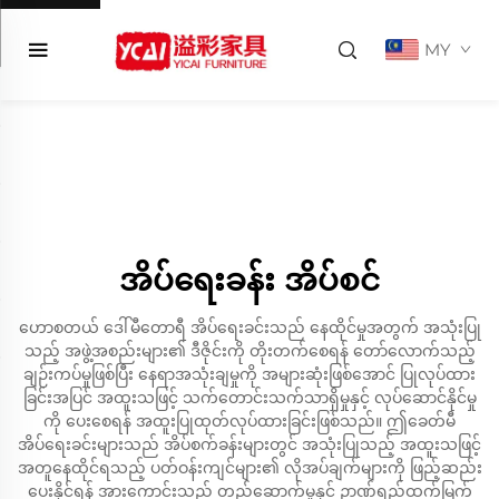
MY
အိပ်ရေးခန်း အိပ်စင်
ဟောစတယ် ဒေါ်မီတောရီ အိပ်ရေးခင်းသည် နေထိုင်မှုအတွက် အသုံးပြု
သည့် အဖွဲ့အစည်းများ၏ ဒီဇိုင်းကို တိုးတက်စေရန် တော်လောက်သည့်
ချဉ်းကပ်မှုဖြစ်ပြီး နေရာအသုံးချမှုကို အများဆုံးဖြစ်အောင် ပြုလုပ်ထား
ခြင်းအပြင် အထူးသဖြင့် သက်တောင်းသက်သာရှိမှုနှင့် လုပ်ဆောင်နိုင်မှု
ကို ပေးစေရန် အထူးပြုထုတ်လုပ်ထားခြင်းဖြစ်သည်။ ဤခေတ်မီ
အိပ်ရေးခင်းများသည် အိပ်စက်ခန်းများတွင် အသုံးပြုသည့် အထူးသဖြင့်
အတူနေထိုင်ရသည့် ပတ်ဝန်းကျင်များ၏ လိုအပ်ချက်များကို ဖြည့်ဆည်း
ပေးနိုင်ရန် အားကောင်းသည့် တည်ဆောက်မှုနှင့် ဉာဏ်ရည်ထက်မြက်