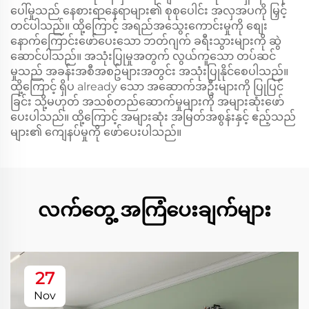
ပေါ်မှုသည် နေစားရာနေရာများ၏ စုစုပေါင်း အလှအပကို မြှင့်
တင်ပါသည်။ ထို့ကြောင့် အရည်အသွေးကောင်းမှုကို စျေး
နောက်ကြောင်းဖော်ပေးသော ဘတ်ဂျက် ခရီးသွားများကို ဆွဲ
ဆောင်ပါသည်။ အသုံးပြုမှုအတွက် လွယ်ကူသော တပ်ဆင်
မှုသည် အခန်းအစီအစဥ်များအတွင်း အသုံးပြုနိုင်စေပါသည်။
ထို့ကြောင့် ရှိပ already သော အဆောက်အဦးများကို ပြုပြင်
ခြင်း သို့မဟုတ် အသစ်တည်ဆောက်မှုများကို အများဆုံးဖော်
ပေးပါသည်။ ထို့ကြောင့် အများဆုံး အမြတ်အစွန်းနှင့် ဧည့်သည်
များ၏ ကျေနပ်မှုကို ဖော်ပေးပါသည်။
လက်တွေ့ အကြံပေးချက်များ
27
Nov