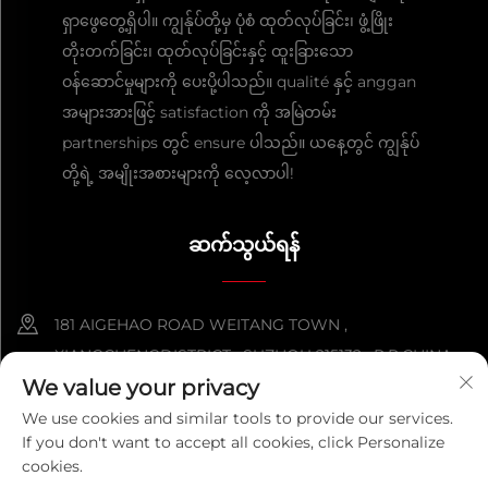
ရှာဖွေတွေ့ရှိပါ။ ကျွန်ုပ်တို့မှ ပုံစံ ထုတ်လုပ်ခြင်း၊ ဖွံ့ဖြိုး
တိုးတက်ခြင်း၊ ထုတ်လုပ်ခြင်းနှင့် ထူးခြားသော
ဝန်ဆောင်မှုများကို ပေးပို့ပါသည်။ qualité နှင့် anggan
အများအားဖြင့် satisfaction ကို အမြဲတမ်း
partnerships တွင် ensure ပါသည်။ ယနေ့တွင် ကျွန်ုပ်
တို့ရဲ့ အမျိုးအစားများကို လေ့လာပါ!
ဆက်သွယ်ရန်
181 AIGEHAO ROAD WEITANG TOWN ,
XIANGCHENGDISTRICT , SUZHOU 215132 , P.R.CHINA
We value your privacy
+86-152 5000 0863
We use cookies and similar tools to provide our services.
If you don't want to accept all cookies, click Personalize
[email protected]
cookies.