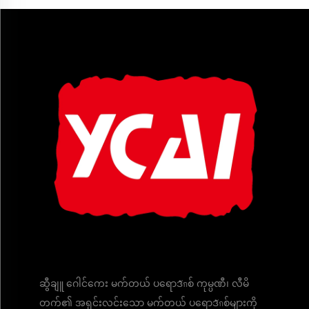
ဆွီချူ ဂေါင်ကေး မက်တယ် ပရောဒักစ် ကုမ္ပဏီ၊ လီမိ
တက်၏ အရှင်းလင်းသော မက်တယ် ပရောဒักစ်များကို