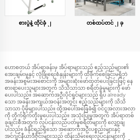
စားပွဲနဲ့ ထိုင်ခုံ ၂
တစ်ထပ်တင် ၂ ခု
ဟောစတယ် အိပ်ရာခန်းမှ အိပ်ရာများသည် ဧည့်သည်များ၏
အေးချမ်းမှုနှင့် လုံခြုံရေးစံနှုန်းများကို ထိခိုက်စေခြင်းမရှိဘဲ
အခန်းအစွမ်းအစောင်းကို အများဆုံးဖော်ထုတ်ပေးခြင်းဖြင့် နေ
စားရာပေးသူများအတွက် သိသိသာသာ စရိတ်ခွဲမှုများကို ဖော်
ပေးပါသည်။ အဆောက်အဦးပိုင်ရှင်များသည် ရှိပ already
သော အခန်းအကျယ်အဝန်းအတွင်း ဧည့်သည်များကို သိသိ
သာသာ ပိုမိုများပါသည်။ ထို့အပေါ်အခြေခံ၍ ဝင်ငွအလားအလာ
ကို တိုက်ရိုက်တိုးမှုပေးပါသည်။ အသုံးပြုမှုအတွက် အိပ်ရာတစ်
ခုချင်းစီအတွက် လုပ်ငန်းလည်ပတ်မှုစရိတ်များကို လျှော့ချ
ပါသည်။ ခံနိုင်ရည်ရှိသော အဆောက်အဦးပစ္စည်းများနှင့်
အင်ဂျင်နီယာဒီဇိုင်းများသည် ထိန်းသိမ်းရေးလုပ်ငန်းများကို