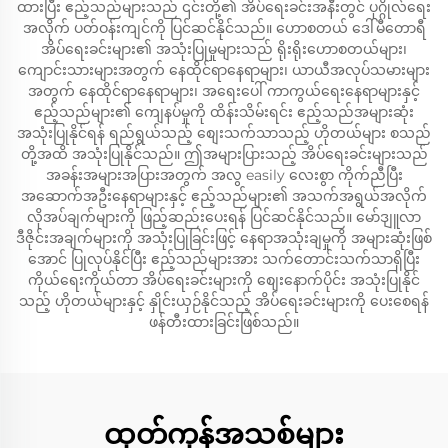
ထားပြီး ဧည့်သည်များသည် ၎င်းတို့၏ အိပ်ရေးခင်းအနီးတွင် ပုဂ္ဂိုလ်ရေး
အလိုက် ပတ်ဝန်းကျင်ကို ပြင်ဆင်နိုင်သည်။ ဟောစတယ် ဒေါ်မီတောရီ
အိပ်ရေးခင်းများ၏ အသုံးပြုမှုများသည် ရိုးရိုးဟောစတယ်များ၊
ကျောင်းသားများအတွက် နေထိုင်ရာနေရာများ၊ ယာယီအလုပ်သမားများ
အတွက် နေထိုင်ရာနေရာများ၊ အရေးပေါ် ကာကွယ်ရေးနေရာများနှင့်
ဧည့်သည်များ၏ ကျေနပ်မှုကို ထိန်းသိမ်းရင်း ဧည့်သည်အများဆုံး
အသုံးပြုနိုင်ရန် ရည်ရွယ်သည့် စျေးသက်သာသည့် ဟိုတယ်များ စသည်
တို့အထိ အသုံးပြုနိုင်သည်။ ဤအများပြားသည့် အိပ်ရေးခင်းများသည်
အခန်းအများအပြားအတွက် အလွ easily လေးစွာ ကိုက်ညီပြီး
အဆောက်အဦးနေရာများနှင့် ဧည့်သည်များ၏ အသက်အရွယ်အလိုက်
လိုအပ်ချက်များကို ဖြည့်ဆည်းပေးရန် ပြင်ဆင်နိုင်သည်။ မော်ဒျူလာ
ဒီဇိုင်းအချက်များကို အသုံးပြုခြင်းဖြင့် နေရာအသုံးချမှုကို အများဆုံးဖြစ်
အောင် ပြုလုပ်နိုင်ပြီး ဧည့်သည်များအား သက်တောင်းသက်သာရှိပြီး
ကိုယ်ရေးကိုယ်တာ အိပ်ရေးခင်းများကို စျေးနောက်ပိုင်း အသုံးပြုနိုင်
သည့် ဟိုတယ်များနှင့် နှိုင်းယှဉ်နိုင်သည့် အိပ်ရေးခင်းများကို ပေးစေရန်
ဖန်တီးထားခြင်းဖြစ်သည်။
ထုတ်ကုန်အသစ်များ