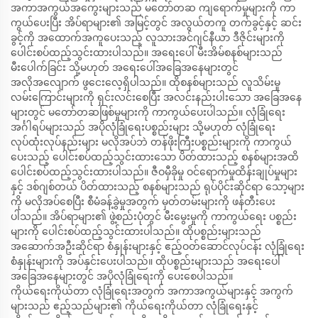
အကာအကွယ်အကွေးများသည် မတော်တဆ ကျရောက်မှုများကို ကာ
ကွယ်ပေးပြီး အိပ်ရာများ၏ အမြင့်တွင် အလွယ်တကူ တက်ခွင့်နှင့် ဆင်း
ခွင့်ကို အထောက်အကူပေးသည့် လူသားအင်ဂျင်နီယာ ဒီဇိုင်းများကို
ပေါင်းစပ်ထည့်သွင်းထားပါသည်။ အရေးပေါ် မီးအိမ်စနစ်များသည်
မီးပေါက်ခြင်း သို့မဟုတ် အရေးပေါ်အခြေအနေများတွင်
အလိုအလျောက် ဖွငေးလေ့ရှိပါသည်။ ထိုစနစ်များသည် လူသိမ်းမှု
လမ်းကြောင်းများကို ရှင်းလင်းစေပြီး အလင်းနည်းပါးသော အခြေအနေ
များတွင် မတော်တဆဖြစ်မှုများကို ကာကွယ်ပေးပါသည်။ လုံခြုံရေး
အင်္ဂါရပ်များသည် အပိုလုံခြုံရေးပစ္စည်းများ သို့မဟုတ် လုံခြုံရေး
လုပ်ထုံးလုပ်နည်းများ မလိုအပ်ဘဲ တန်ဖိုးကြီးပစ္စည်းများကို ကာကွယ်
ပေးသည့် ပေါင်းစပ်ထည့်သွင်းထားသော ပိတ်ထားသည့် စနစ်များအထိ
ပေါင်းစပ်ထည့်သွင်းထားပါသည်။ ဇီဝမှီခိုမှု ဝင်ရောက်မှုထိန်းချုပ်မှုများ
နှင့် ဒစ်ဂျစ်တယ် ပိတ်ထားသည့် စနစ်များသည် ရုပ်ပိုင်းဆိုင်ရာ သော့များ
ကို မလိုအပ်စေပြီး စီမံခန့်ခွဲမှုအတွက် မှတ်တမ်းများကို ဖန်တီးပေး
ပါသည်။ အိပ်ရာများ၏ ဖွဲ့စည်းပုံတွင် မီးမွေးမှုကို ကာကွယ်ရေး ပစ္စည်း
များကို ပေါင်းစပ်ထည့်သွင်းထားပါသည်။ ထိုပစ္စည်းများသည်
အဆောက်အဦးဆိုင်ရာ စံနှုန်းများနှင့် ဧည့်ဝတ်ဆောင်လုပ်ငန်း လုံခြုံရေး
စံနှုန်းများကို အပ်နှင်းပေးပါသည်။ ထိုပစ္စည်းများသည် အရေးပေါ်
အခြေအနေများတွင် အပိုလုံခြုံရေးကို ပေးစေပါသည်။
ကိုယ်ရေးကိုယ်တာ လုံခြုံရေးအတွက် အကာအကွယ်များနှင့် အကွက်
များသည် ဧည့်သည်များ၏ ကိုယ်ရေးကိုယ်တာ လုံခြုံရေးနှင့်