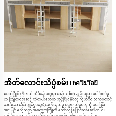
အိတ်လောင်းသိပ္ပံစမ်းเทคโนโลยี
ခေတ်ပြိုင် ဟိုတယ် အိပ်ခန်းတွေမှာ ဆန်းသစ်တဲ့ နည်းပညာ ပေါင်းစပ်မှု
က ကြိုတင်အဆင့် ဟိုတယ်တွေမှာ ယှဉ်ပြိုင်နိုင်တဲ့ ကိုယ်ပိုင် သက်တောင့်
သက်သာ ထိန်းချုပ်မှုတွေနဲ့ ဆက်သွယ်မှု ရွေးချယ်မှုတွေကို ပေးခြင်း
အားဖြင့် ဧည့်သည် အတွေ့အကြုံကို တော်လှန်ပြောင်းလဲစေပါတယ်။
တစ်ဦးချင်း ရာသီဥတု ထိန်းချုပ်ရေး စနစ်များဖြင့် ဧည့်သည်များ