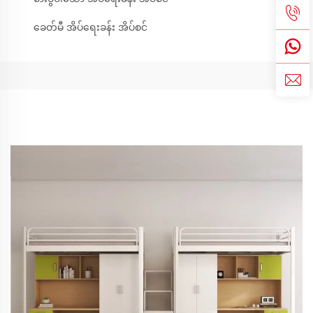
ခေတ်မီ အိပ်ရေးခန်း အိပ်စင်