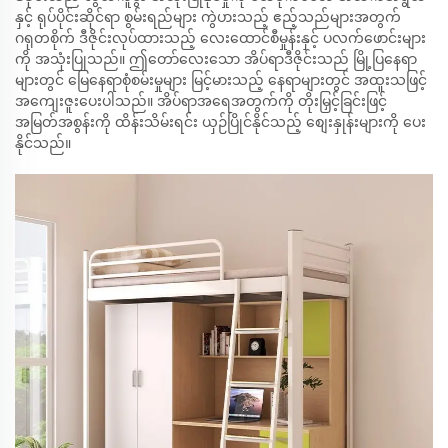
နှင့် ရုပ်ပိုင်းဆိုင်ရာ စွမ်းရည်များ ကွဲပားသည့် ဧည့်သည်များအတွက်
ဂရုတစိုက် ဒီဇိုင်းလုပ်ထားသည့် လေးထောင်စီမှုန်းနှင့် ပလက်ဖောင်းများ
ကို အသုံးပြုသည်။ ဤတော်လေးသော အိပ်ရာဒီဇိုင်းသည် မြို့ပြနေရာ
များတွင် မြေနေရာစုံစမ်းမှုများ မြင့်မားသည့် နေရာများတွင် အထူးသဖြင့်
အကျေးဇူးပေးပါသည်။ အိပ်ရာအရေအတွက်ကို တိုးမြှင့်ခြင်းဖြင့်
အမြတ်အစွန်းကို ထိန်းသိမ်းရင်း ယှဉ်ပြိုင်နိုင်သည့် စျေးနှုန်းများကို ပေး
နိုင်သည်။