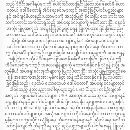
သည့် ဒီဇိုင်းအင်္ဂါရပ်များကို ပေါင်းစပ်ထားခြင်းဖြစ်သည်။ ခေတ်မီ ဟော
စတယ် ဒေါ်မီတောရီ အိပ်ရေးခင်းများတွင် အဆင့်မြင့်ပါဝင်ပစ္စည်းများ
နှင့် အင်ဂျင်နီယာနည်းပညာများကို အသုံးပြု၍ ခိုင်မာပြီး ဘေးကင်းကာ
သက်တောင်းသက်သာရှိသည့် အိပ်ရေးခင်းများကို ဖန်တီးထားပြီး နေ့စဉ်
အသုံးပြုမှုအတွက် အလွန်ကြံ့ခိုင်မှုရှိစေရန် ပြုလုပ်ထားခြင်းဖြစ်သည်။
ဟောစတယ် ဒေါ်မီတောရီ အိပ်ရေးခင်း၏ အဓိကလုပ်ဆောင်ချက်သည်
ရိုးရိုးအိပ်ရေးခင်းအဖြစ်သာ မကျော်လွန်ဘဲ အိပ်ရေးခင်းအတွင်း
ပေါင်းစပ်ထားသည့် သိုလှောင်ရေးနေရာများ၊ ကိုယ်ရေးကိုယ်တာ ကာ
ကွယ်မှုအင်္ဂါရပ်များနှင့် လျှပ်စစ်စွမ်းအား ချိတ်ဆက်မှုများကို ပေးစေရန်
အပြည့်အဝ ကိုယ်ပိုင်နေရာဖြစ်စေရန် ဖန်တီးထားခြင်းဖြစ်သည်။ ဤ
အိပ်ရေးခင်းများတွင် အလေးချိန်များကို ထောက်ခံနိုင်ရန် သံမှုန် (သို့) အ
လူမီနီယံ အိပ်ရေးခင်းအုတ်များကို ပြုလုပ်ထားပြီး အသုံးပြုမှုကြာရှည်စေ
ရန် အဆောက်အဦးအား မှန်ကန်စွာ ထိန်းသိမ်းထားနိုင်ရန် ပြုလုပ်ထား
ခြင်းဖြစ်သည်။ ခေတ်မီ ဟောစတယ် ဒေါ်မီတောရီ အိပ်ရေးခင်းများတွင်
ပါဝင်သည့် နည်းပညာအင်္ဂါရပ်များတွင် LED မီးများ၊ တစ်ဦးချင်းစီ
အတွက် လျှပ်စစ်အိုင်လက်များ၊ USB အားသွင်းပေးသည့် ပေါက်များနှင့်
အပူချိန်ထိန်းညှိမှုအင်္ဂါရပ်များ ပါဝင်ပြီး အသုံးပြုသူများ၏ အတွေ့အကြုံ
ကို သ significantly မြင့်တက်စေရန် ဖန်တီးထားခြင်းဖြစ်သည်။ များစွာ
သော မော်ဒယ်များတွင် အလိုအလျောက် ကိုယ်ရေးကိုယ်တာ ကာကွယ်မှု
မှုန်များ၊ အတွင်းပိုင်း လုံခြုံရေး သိုလှောင်ခန်းများနှင့် ပုဂ္ဂိုလ်ရေးအလိုက်
ပတ်ဝန်းကျင်ကို ထိန်းညှိနေသည့် နည်းပညာများကို ပါဝင်စေရန် ပြုလုပ်