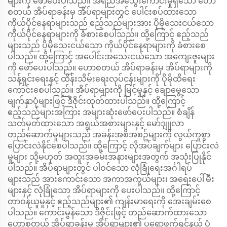
များကို ဖော်ပေးပါသည်။ အရည်အသွေးကောင်းမှုရှိသော ဟော
စတယ် အိပ်ရာခန်းမှ အိပ်ရာများတွင် ပေါင်းစပ်ထားသော
ကိုယ်ပိုင်နေရာများသည် ဧည့်သည်များအား ပိုမိုသေးငယ်သော
ကိုယ်ပိုင်နေရာများကို ခံစားစေပါသည်။ ထို့ကြောင့် ဧည့်သည်
များသည် ပိုမိုသေးငယ်သော ကိုယ်ပိုင်နေရာများကို ခံစားစေ
ပါသည်။ ထို့ကြောင့် အပေါင်းအသေးငယ်သော အကျေးဇူးများ
ကို ဖော်ပေးပါသည်။ ဟောစတယ် အိပ်ရာခန်းမှ အိပ်ရာများကို
သန့်ရှင်းရေးနှင့် ထိန်းသိမ်းရေးလုပ်ငန်းများကို ပိုမိုထိရေး
ကောင်းစေပါသည်။ အိပ်ရာများကို မြင့်မှုနှင့် ချောမွေ့သော
မျက်နှာပုံများဖြင့် ဒီဇိုင်းထုတ်ထားပါသည်။ ထို့ကြောင့်
ဧည့်သည်များအကြား အများဆုံးဖော်ပေးပါသည်။ စံချိန်
သတ်မှတ်ထားသော အရွယ်အစားများနှင့် မော်ဒျူလာ
တည်ဆောက်မှုများသည် အခန်းအစီအစဥ်များကို လွယ်ကူစွာ
ပြောင်းလဲနိုင်စေပါသည်။ ထို့ကြောင့် လိုအပ်ချက်များ ပြောင်းလဲ
မှုများ သို့မဟုတ် အထူးအခမ်းအနားများအတွက် အသုံးပြုနိုင်
ပါသည်။ အိပ်ရာများတွင် ပါဝင်သော လုံခြုံရေးအင်္ဂါရပ်
များသည် အားကောင်းသော အကာအကွယ်များ၊ အရေးပေါ်မီး
များနှင့် လုံခြုံသော အိပ်ရာများကို ပေးပါသည်။ ထို့ကြောင့်
တာဝန်ယူမှုနှင့် ဧည့်သည်များ၏ ကျန်းမာရေးကို အေးချမ်းစေ
ပါသည်။ ကောင်းမွန်သော ဒီဇိုင်းဖြင့် တည်ဆောက်ထားသော
ဟောစတယ် အိပ်ရာခန်းမှ အိပ်ရာများ၏ ပရောဖက်ရှင်နယ် ပုံ