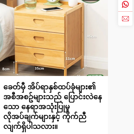
ခေတ်မှီ အိပ်ရာနှစ်ထပ်ခုံများ၏
ခိုင
အစီအစဥ်များသည် ပြောင်းလဲနေ
စီမ
သော နေရာအသုံးပြုမှု
ကျ
လိုအပ်ချက်များနှင့် ကိုက်ညီ
မျာ
လျက်ရှိပါသလား။
ပညာရ