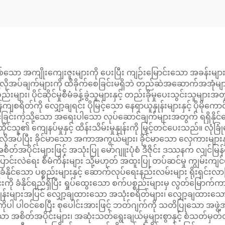
ော အကျိုးကျေးဇူးများကို ပေးပြီး ကျဉ်းမြောင်းသော အခန်းများကို
့်လိုအပ်ချက်များကို ထိခိုက်စေခြင်းမရှိဘဲ တည်ဆဲအဆောက်အအုံမျာ
ား၊ ပိုင်ဆိုင်မှုစီမံခန့်ခွဲသူများနှင့် တည်းခိုမှုပေးသွင်းသူမျ
်ကျစရိတ်ကို လျှော့ချရင်း ပိုမြင့်သော နေရာယူနှုန်းများနှင့် ပိ
င်ခြင်းကဲ့သို့သော အရေးပါသော လုပ်ဆောင်ချက်များအတွက် ရရှိနိုင်သေ
ထိုင်သူ၏ ကျေနပ်မှုနှင့် ထိန်းသိမ်းမှုနှုန်းကို မြှင့်တင်ပေးသည်။
ိုအပ်ပြီး ခိုင်မာသော အကာအကွယ်များ၊ ခိုင်မာသော လှေကားများနှင့
်းများဖြင့် အသုံးပြု မော်ဂျူးပုံစံ ဒီဇိုင်း ဒဿနက လျင်မြန်စွာ ဖြန့်ခ
ာင်းလဲရေး စီမံကိန်းများ သို့မဟုတ် အထူးပြု တပ်ဆင်မှု ကျွမ်းကျင
င်သော ပစ္စည်းများနှင့် ဆောက်လုပ်ရေးနည်းလမ်းများ ရိုးရှင်းလာခြ
ကို ခံနိုင်ရည်ရှိပြီး ရှုပ်ထွေးသော စက်ပစ္စည်းများမှ လွတ်မြောက်
န်းများအပြင် လျှော့ချထားသော အသုံးစရိတ်များ၊ လျှော့ချထားသော ထိန်
ျားကိုပါ ပါဝင်စေပြီး စုပေါင်းအားဖြင့် ဘတ်ဂျက်ကို သတိပြုသော
င်သော အစိတ်အပိုင်းများ၊ အဆုံးသတ်ရွေးချယ်မှုများစွာနှင့် စံသတ်မှ