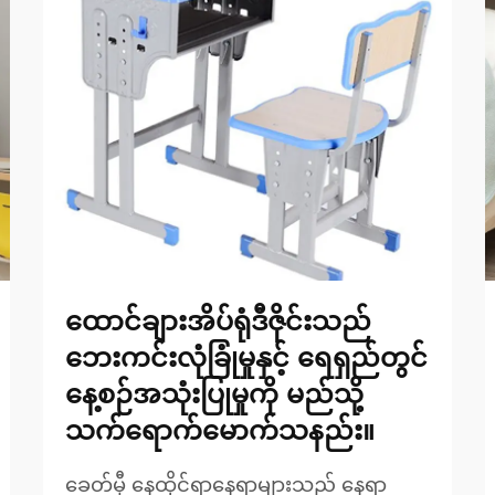
ထောင်ချားအိပ်ရုံဒီဇိုင်းသည်
ဘေးကင်းလုံခြုံမှုနှင့် ရေရှည်တွင်
နေ့စဉ်အသုံးပြုမှုကို မည်သို့
သက်ရောက်မောက်သနည်း။
ခေတ်မှီ နေထိုင်ရာနေရာများသည် နေရာ