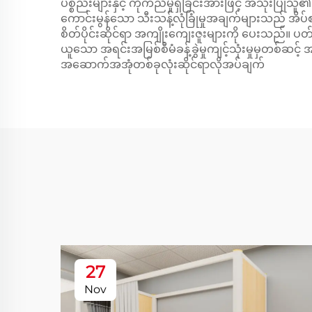
ပစ္စည်းများနှင့် ကိုက်ညီမှုရှိခြင်းအားဖြင့် အသုံး
ကောင်းမွန်သော သီးသန့်လုံခြုံမှုအချက်များသည် အိပ်စ
စိတ်ပိုင်းဆိုင်ရာ အကျိုးကျေးဇူးများကို ပေးသည်။
ယူသော အရင်းအမြစ်စီမံခန့်ခွဲမှုကျင့်သုံးမှုမှတစ်ဆင့
အဆောက်အအုံတစ်ခုလုံးဆိုင်ရာလိုအပ်ချက်
27
Nov