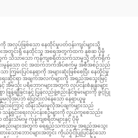
 အလုပ်ဖြစ်သော နေထိုင်မှုပတ်ဝန်းကျင်များသို့
းအတွင်းရှိ နေထိုင်သူ အရေအတွက်ထက် နှစ်ဆ ပိုမို
ားအတွက် သိသာသော ကုန်ကျစရိတ်သက်သာမှုသို့ တိုက်ရိုက်
ုမိုကောင်းမွန်သော ဝင် အထက်ဘက်အိပ်စက်မှု အစီအစဉ်သည်
ာ ကြမ်းပြင်နေရာကို အများဆုံးဖြစ်စေပြီး နေထိုင်မှု
 လုံခြုံရေးဆိုင်ရာ အချက်အလက်များကို အရည်အသွေးမြင့်
် အိမ်သုံး ပရိဘောဂများအတွက် လုပ်ငန်းစံနှုန်းများ
ျိခြင်းနှင့် ပြန်လည်ဖွဲ့စည်းနိုင်စွမ်းများကို ခွင့်ပြု
်မှုမလိုအပ်ဘဲ ပြောင်းလဲနေသော နေရာယူမှု
င်းကြောင့် ထိန်းသိမ်းမှုလိုအပ်ချက်များသည်
ကာ သန့်ရှင်းရေးလုပ်ငန်းစဉ်များကို လွယ်ကူစေသည်။
းသိမ်းမှု ကုန်ကျစရိတ်များနှင့် ပိုမို
 အဖွဲ့အစည်းများအတွက် ရေရှည်သက်သာမှု အရည်အသွေး
တ်ထားသောဘောင်များအတွင်း ကိုယ်ပိုင်ပြုပြင်နိုင်သော