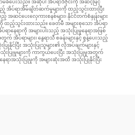
 အာမခံပေးသည်။ အဆိုပါ အိပ်ရာဒီဇိုင်းကို အဆင့်မြင့်
အိပ်ရာအိမ်ချိတ်ဆက်မှုများကို ထည့်သွင်းထားပြီး
ည့် အဆင်ပေးလှေကားစနစ်များ၊ နိုင်ငံတက်စံနှုန်းများ
များကို ထည့်သွင်းထားသည်။ ခေတ်မီ အများစုသော အိပ်ရာ
အိပ်ရာနေရာကို အများပါးသည့် အသုံးပြုမှုနေရာအဖြစ်
 အိပ်ရာများ၊ နွေရာသီ စခန်းများနှင့် စွန့်ပေးသည့်
ိုင်ပြီး အသုံးပြုသူများ၏ လိုအပ်ချက်များနှင့်
ပြုမှုများကို ကာကွယ်ပေးပြီး အသုံးပြုမှုအတွက်
ာအသုံးပြုမှုကို အများဆုံးအထိ အသုံးပြုနိုင်ပြီး