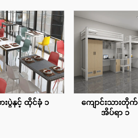
ားပွဲနှင့် ထိုင်ခုံ ၁
ကျောင်းသားတိုက်
အိပ်ရာ ၁