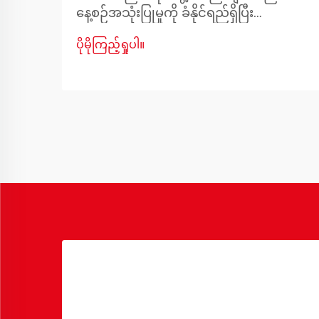
နေ့စဉ်အသုံးပြုမှုကို ခံနိုင်ရည်ရှိပြီး
ကျောင်းသားများနှင့် ဝန်ထမ်းများအတွက်
ပိုမိုကြည့်ရှုပါ။
သက်တောင့်သက်သာရှိစေမည့် ခိုင်ခံ့ပြီး
လုပ်ဆောင်နိုင်ကာ အလှအပရှိသော
ပရိဘောဂများကို လိုအပ်ပါသည်။ ကျောင်း
များ၏ စားသောက်ဆိုင်နှင့် ထမင်းစားခန်း
များသည် ကျောင်းသားများ စုဝေးသော ဗဟို
ဌာနများဖြစ်ပါသည်။