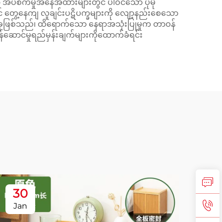
ော အိပ်စက်မှုအနေအထားများတွင် ပါဝင်သော ပိုမို
ွင် တွေ့နေကျ လူချင်းပဋိပက္ခများကို လျော့နည်းစေသော
စ်ခုဖြစ်သည်၊ ထိရောက်သော နေရာအသုံးပြုမှုက တာဝန်
ဝန်ဆောင်မှုရည်မှန်းချက်များကိုထောက်ခံရင်း
30
2
Jan
Fe