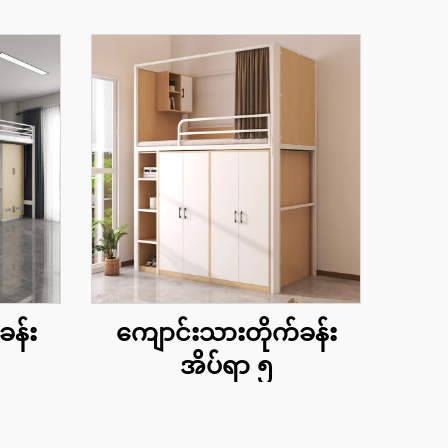
ခန်း
ကျောင်းသားတိုက်ခန်း
အိပ်ရာ ၅