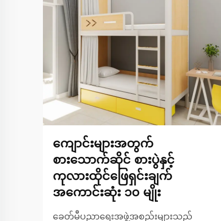
ကျောင်းများအတွက်
စားသောက်ဆိုင် စားပွဲနှင့်
ကုလားထိုင်ဖြေရှင်းချက်
အကောင်းဆုံး ၁၀ မျိုး
ခေတ်မီပညာရေးအဖွဲ့အစည်းများသည်