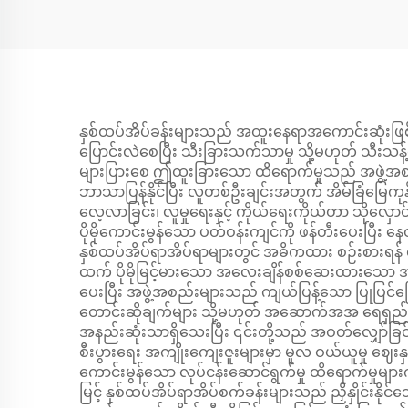
နှစ်ထပ်အိပ်ခန်းများသည် အထူးနေရာအကောင်းဆုံးဖြစ်သ
ပြောင်းလဲစေပြီး သီးခြားသက်သာမှု သို့မဟုတ် သီးသန
များပြားစေ ဤထူးခြားသော ထိရောက်မှုသည် အဖွဲ့အစည်းမျ
ဘာသာပြန်နိုင်ပြီး လူတစ်ဦးချင်းအတွက် အိမ်ခြံမြေကုန
လေ့လာခြင်း၊ လူမှုရေးနှင့် ကိုယ်ရေးကိုယ်တာ သိုလှော
ပိုမိုကောင်းမွန်သော ပတ်ဝန်းကျင်ကို ဖန်တီးပေးပြီး နေ
နှစ်ထပ်အိပ်ရာအိပ်ရာများတွင် အဓိကထား စဉ်းစားရန် လ
ထက် ပိုမိုမြင့်မားသော အလေးချိန်စစ်ဆေးထားသော အစိတ်အပိုင
ပေးပြီး အဖွဲ့အစည်းများသည် ကျယ်ပြန့်သော ပြုပြင်ပြေ
တောင်းဆိုချက်များ သို့မဟုတ် အဆောက်အအ ရေရှည်ခံနို
အနည်းဆုံးသာရှိသေးပြီး ၎င်းတို့သည် အဝတ်လျှော်ခြင်း
စီးပွားရေး အကျိုးကျေးဇူးများမှာ မူလ ဝယ်ယူမှု ဈေးနှု
ကောင်းမွန်သော လုပ်ငန်းဆောင်ရွက်မှု ထိရောက်မှုမ
မြင့် နှစ်ထပ်အိပ်ရာအိပ်စက်ခန်းများသည် ညှိနှိုင်းနို