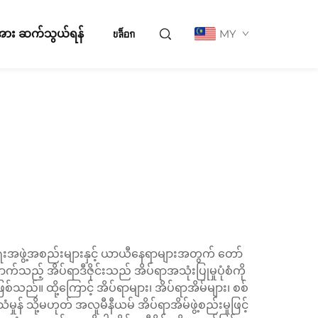
ို့အား ဆက်သွယ်ရန်
บล็อก
MY
းအဖွဲ့အစည်းများနှင့် ယာယီနေရာများအတွက် တော်
့် အိပ်ရာဒီဇိုင်းသည် အိပ်ရာအသုံးပြုမှုပုံစံကို
ည်။ ထို့ကြောင့် အိပ်ရာများ၊ အိပ်ရာအိမ်များ၊ စစ်
 သို့မဟုတ် အလူမီနီယမ် အိပ်ရာအိမ်ဖွဲ့စည်းမှုဖြင့်