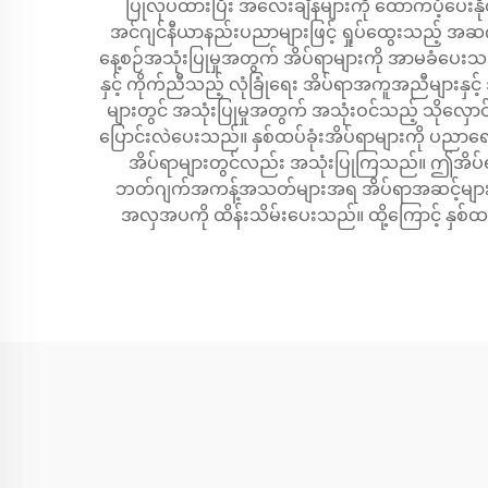
ပြုလုပ်ထားပြီး အလေးချိန်များကို ထောက်ပံ့ပေးနိုင်
အင်ဂျင်နီယာနည်းပညာများဖြင့် ရှုပ်ထွေးသည့် အဆ
နေ့စဉ်အသုံးပြုမှုအတွက် အိပ်ရာများကို အာမခံပေးသည်
နှင့် ကိုက်ညီသည့် လုံခြုံရေး အိပ်ရာအကူအညီများနှင
များတွင် အသုံးပြုမှုအတွက် အသုံးဝင်သည့် သိုလှော
ပြောင်းလဲပေးသည်။ နှစ်ထပ်ခုံးအိပ်ရာများကို ပညာရေ
အိပ်ရာများတွင်လည်း အသုံးပြုကြသည်။ ဤအိပ်ရာမျ
ဘတ်ဂျက်အကန့်အသတ်များအရ အိပ်ရာအဆင့်များကို ပ
အလှအပကို ထိန်းသိမ်းပေးသည်။ ထို့ကြောင့် နှစ်ထပ