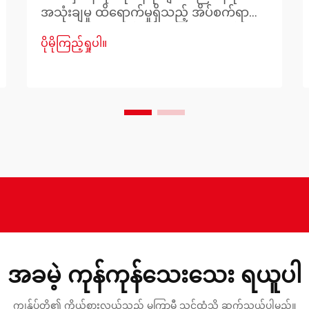
အသုံးချမှု ထိရောက်မှုရှိသည့် အိပ်စက်ရာ
နည်းလမ်းများကို ပိုမိုအသုံးပြုလာကြပြီး
ပိုမိုကြည့်ရှုပါ။
လုပ်ဆောင်ချက်များနှင့် နေထိုင်သူများ၏
ကျန်းမာရေးကို အထူးဂရုပြုကြပါသည်။
အိပ်ရာထုံးစွဲမှု (Bunk Bed) ၏ ထိရောက်
သည့် ဒီဇိုင်းသည် ဗိသုကာအစီအစဥ်ရေးဆွဲမှု
နှင့် ဘေးကင်းရေးအင်ဂျင်နီယာပညာ တို့၏
အရေးကြီးသည့် ပေါင်းစပ်မှုကို ကိုယ်စားပြု
ပါသည်။
အခမဲ့ ကုန်ကုန်သေးသေး ရယူပါ
ကျွန်ုပ်တို့၏ ကိုယ်စားလှယ်သည် မကြာမီ သင့်ထံသို့ ဆက်သွယ်ပါမည်။