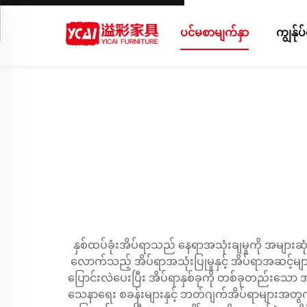
ပင်မစာမျက်နှာ
ကျွန်ု
နှစ်ထပ်ခုံးအိပ်ရာသည် နေရာအသုံးချမှုကို အမျ
လောက်သည့် အိပ်ရာအသုံးပြုမှုနှင့် အိပ်ရာအဆင့်မ
ပြောင်းလဲပေးပြီး အိပ်ရာနှစ်ခုကို တစ်ခုတည်းသော 
သေနာရေး စခန်းများနှင့် ဘတ်ဂျက်အိပ်ရာများအတွက် အ