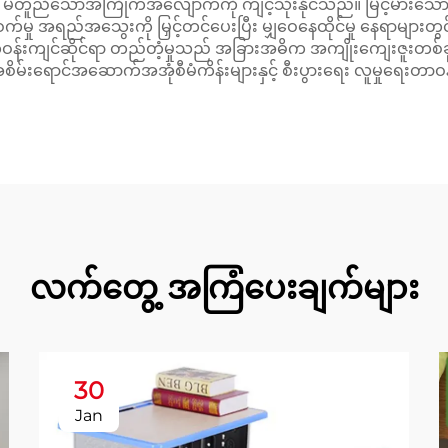
ပြုသူ၏ မတူညီသောအကြိုက်အလျောက်ကို ကျင့်သုံးနိုင်သည်။ မြင့်မားသ
က်မှု အရည်အသွေးကို မြှင့်တင်ပေးပြီး မျှဝေနေထိုင်မှု နေရာများတ
 ပတ်ဝန်းကျင်ဆိုင်ရာ တည်တံ့မှုသည် အခြားအဓိက အကျိုးကျေးဇူးတ
် အစိမ်းရောင်အဆောက်အအုံစီမံကိန်းများနှင့် စီးပွားရေး လူမှုရေးတာ
လက်တွေ့ အကြံပေးချက်များ
30
Jan