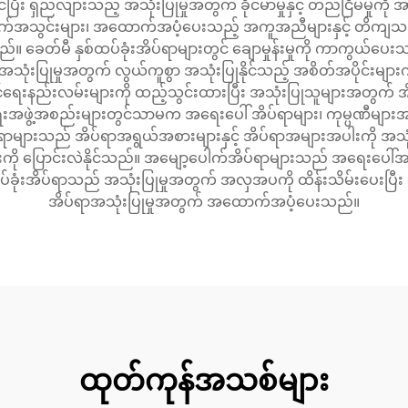
ပြီး ရှည်လျားသည့် အသုံးပြုမှုအတွက် ခိုင်မာမှုနှင့် တည်ငြိမ်မှုကို
က်အသွင်းများ၊ အထောက်အပံ့ပေးသည့် အကူအညီများနှင့် တိကျသည့် 
။ ခေတ်မီ နှစ်ထပ်ခုံးအိပ်ရာများတွင် ချောမှုန်းမှုကို ကာကွယ်ပေးသ
့် အသုံးပြုမှုအတွက် လွယ်ကူစွာ အသုံးပြုနိုင်သည့် အစိတ်အပိုင်း
င်ရေးနည်းလမ်းများကို ထည့်သွင်းထားပြီး အသုံးပြုသူများအတွက် 
းအဖွဲ့အစည်းများတွင်သာမက အရေးပေါ် အိပ်ရာများ၊ ကုမ္ပဏီများအတွက်
ားသည် အိပ်ရာအရွယ်အစားများနှင့် အိပ်ရာအများအပါးကို အသုံးပြုန
ြောင်းလဲနိုင်သည်။ အမျော့ပေါက်အိပ်ရာများသည် အရေးပေါ်အသုံး
်ခုံးအိပ်ရာသည် အသုံးပြုမှုအတွက် အလှအပကို ထိန်းသိမ်းပေးပြီး နေရ
အိပ်ရာအသုံးပြုမှုအတွက် အထောက်အပံ့ပေးသည်။
ထုတ်ကုန်အသစ်များ