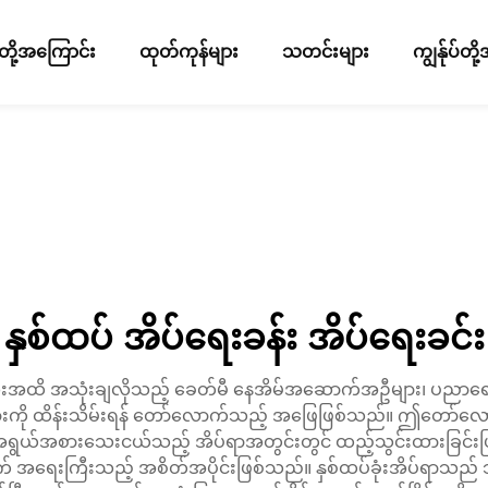
ပ်တို့အကြောင်း
ထုတ်ကုန်များ
သတင်းများ
ကျွန်ုပ်တ
နှစ်ထပ် အိပ်ရေးခန်း အိပ်ရေးခင်း
ားဆုံးအထိ အသုံးချလိုသည့် ခေတ်မီ နေအိမ်အဆောက်အဦများ၊ ပညာရေ
ျားကို ထိန်းသိမ်းရန် တော်လောက်သည့် အဖြေဖြစ်သည်။ ဤတော်လောက်သည
အရွယ်အစားသေးငယ်သည့် အိပ်ရာအတွင်းတွင် ထည့်သွင်းထားခြင်းဖြစ်သ
ရေးကြီးသည့် အစိတ်အပိုင်းဖြစ်သည်။ နှစ်ထပ်ခုံးအိပ်ရာသည် သံမှုန်