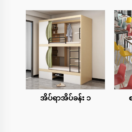
အိပ်ရာအိပ်ခန်း ၁
စ