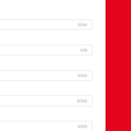
0/100
0/16
0/100
0/200
0/100