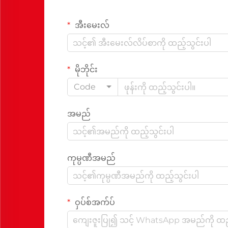
အီးမေးလ်
မိုဘိုင်း
Code
အမည်
ကုမ္ပဏီအမည်
ဝှပ်စ်အက်ပ်