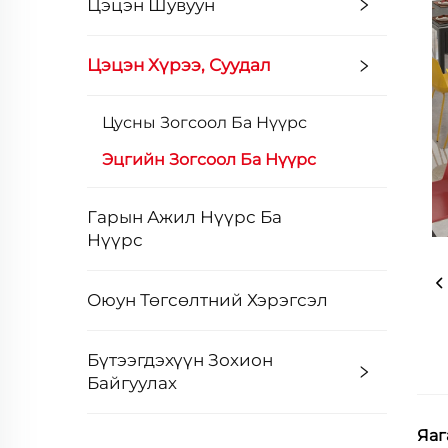
Цэцэн Шувуун
Цэцэн Хүрээ, Суудал
Цусны Зогсоол Ба Нүүрс
Эцгийн Зогсоол Ба Нүүрс
Гарын Ажил Нүүрс Ба
Нүүрс
Оюун Төгсөлтний Хэрэгсэл
Бүтээгдэхүүн Зохион
Байгуулах
Яаг