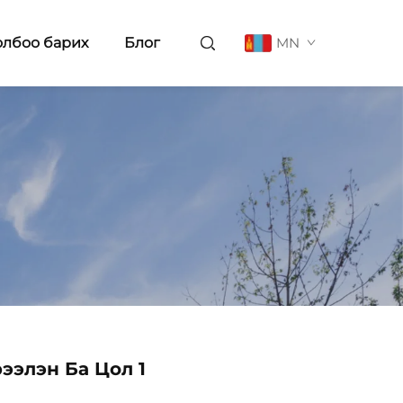
олбоо барих
Блог
MN
ээлэн Ба Цол 1