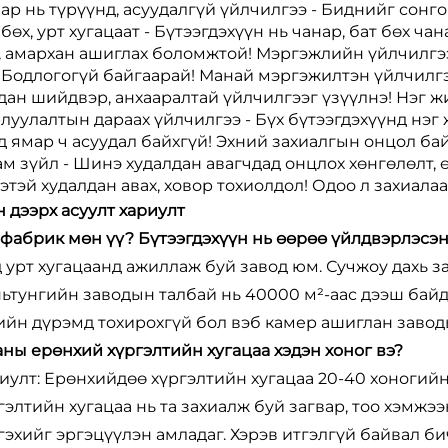
ар нь түрүүнд, асуудалгүй үйлчилгээ - Биднийг сонгон
 бөх, урт хугацаат - Бүтээгдэхүүн нь чанар, бат бөх ч
, амархан ашиглах боломжтой! Мэргэжлийн үйлчилгээ,
 Бодлогогүй байгаарай! Манай мэргэжилтэн үйлчилгэ
дан шийдвэр, анхааралтай үйлчилгээг үзүүлнэ! Нэг жи
луулалтын дараах үйлчилгээ - Бүх бүтээгдэхүүнд нэг
д ямар ч асуудал байхгүй! Эхний захиалгын онцол бай
ам зүйл - Шинэ худалдан авагчдад онцлох хөнгөлөлт,
этэй худалдан авах, ховор тохиолдол! Одоо л захиала
н дээрх асуулт хариулт
а фабрик мөн үү? Бүтээгдэхүүн нь өөрөө үйлдвэрлэсэн
 урт хугацаанд ажиллаж буй завод юм. Сучжоу дахь з
ьтунгийн заводын талбай нь 40000 м²-аас дээш байда
ийн дүрэмд тохирохгүй бол вэб камер ашиглан завод
Таны ерөнхий хүргэлтийн хугацаа хэдэн хоног вэ?
иулт: Ерөнхийдөө хүргэлтийн хугацаа 20-40 хоногий
гэлтийн хугацаа нь та захиалж буй загвар, тоо хэмжээ
гэхийг эргэцүүлэн амладаг. Хэрэв итгэлгүй байвал би