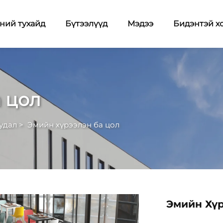
ний тухайд
Бүтээлүүд
Мэдээ
Бидэнтэй х
 цол
удал
>
Эмийн хүрээлэн ба цол
Эмийн Хүр