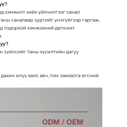
үү?
лд хэмжилт хийх үйлчилгээг санал
аны саналаар зургийг үнэгүйгээр гаргаж,
хэд тодорхой хэмжээний депозит
.
 уу?
ин зүйлсийг таны хүсилтийн дагуу
дахин илүү хөлс авч, том захиалга өгсний