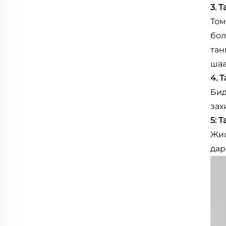
3. 
Том
бол
тан
шаа
4. 
Бид
зах
5: 
Жиш
дар