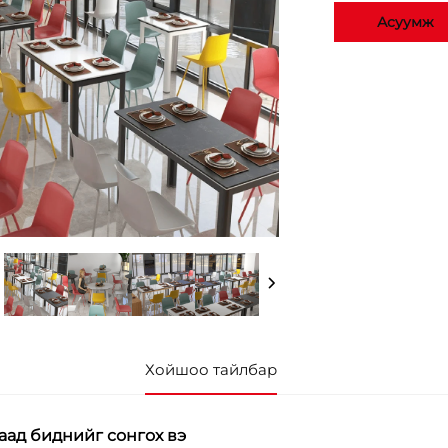
Асуумж
Хойшоо тайлбар
аад биднийг сонгох вэ