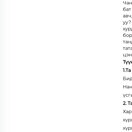
Чан
бат
авч
уу?
хур
бор
тан
тат
цэн
Түү
1.Т
Бид
Нан
үсг
2. 
Хар
хүр
хүр