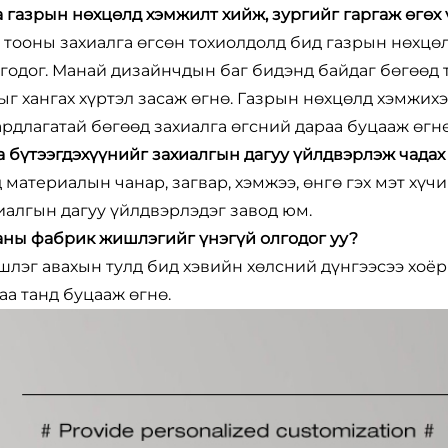
Та газрын нөхцөлд хэмжилт хийж, зургийг гаргаж өгөх 
 тооны захиалга өгсөн тохиолдолд бид газрын нөхцө
годог. Манай дизайнчдын баг бидэнд байдаг бөгөөд т
ыг хангах хүртэл засаж өгнө. Газрын нөхцөлд хэмжи
рдлагатай бөгөөд захиалга өгсний дараа буцааж өгнө
Та бүтээгдэхүүнийг захиалгын дагуу үйлдвэрлэж чадах
 материалын чанар, загвар, хэмжээ, өнгө гэх мэт хүч
иалгын дагуу үйлдвэрлэдэг завод юм.
Таны фабрик жишлэгийг үнэгүй олгодог уу?
лэг авахын тулд бид хэвийн хөлсний дүнгээсээ хоёр 
аа танд буцааж өгнө.