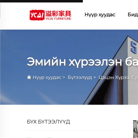
Нүүр хуудас
Бид
Эмийн хүрээлэн ба
Нүүр хуудас
>
Бүтээлүүд
>
Цэцэн Хүрээ, Су
БҮХ БҮТЭЭЛҮҮД