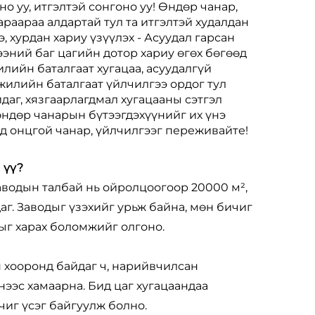
о уу, итгэлтэй сонгоно уу! Өндөр чанар,
анараараа алдартай тул та итгэлтэй худалдан
 хурдан хариу үзүүлэх - Асуудал гарсан
эний баг цагийн дотор хариу өгөх бөгөөд
лийн баталгаат хугацаа, асуудалгүй
 жилийн баталгаат үйлчилгээ ордог тул
даг, хязгаарлагдмал хугацааны сэтгэл
 өндөр чанарын бүтээгдэхүүнийг их үнэ
ад онцгой чанар, үйлчилгээг переживайте!
 үү?
аводын талбай нь ойролцоогоор 20000 м²,
г. Заводыг үзэхийг урьж байна, мөн бичиг
ыг харах боломжийг олгоно.
н хооронд байдаг ч, нарийвчилсан
нээс хамаарна. Бид цаг хугацаандаа
чиг үсэг байгуулж болно.