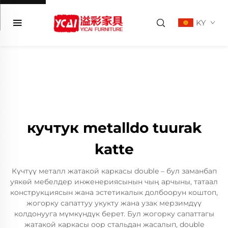
KY
кучтук metalldo tuurak
katte
Күчтүү металл жатакой каркасы double – бул заманбап
уякөй мебелдер инженериясынын чың арчыны, татаал
конструкциясын жана эстетикалык долбоорун коштоп,
жогорку сапаттуу укукту жана узак мерзимдүү
колдонууга мүмкүндүк берет. Бул жогорку сапаттагы
жатакой каркасы оор стальдан жасалып, double