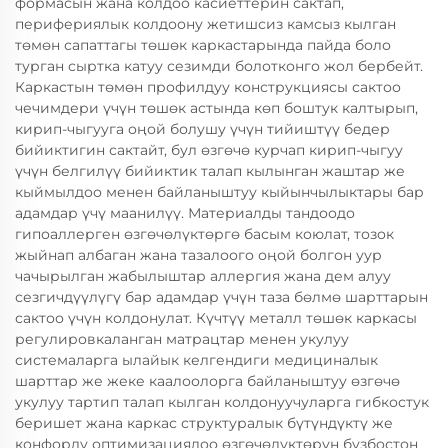
формасын жана колдоо касиеттерин сактап,
перифериялык колдоону жетишсиз камсыз кылган
төмөн сапаттагы төшөк каркастарында пайда боло
турган сыртка катуу сезимди болотконго жол бербейт.
Каркастын төмөн профилдуу конструкциясы сактоо
чечимдери үчүн төшөк астында көп боштук калтырып,
кирип-чыгууга оңой болушу үчүн тийиштүү бедер
бийиктигин сактайт, бул өзгөчө курчап кирип-чыгуу
үчүн белгилүү бийиктик талап кылынган жаштар же
кыймылдоо менен байланыштуу кыйынчылыктары бар
адамдар үчү маанилүү. Материалды тандоодо
гипоаллерген өзгөчөлүктөргө басым коюлат, тозок
жыйнап албаган жана тазалоого оңой болгон уур
чачырылган жабылыштар аллергия жана дем алуу
сезгичдүүлүгү бар адамдар үчүн таза бөлмө шарттарын
сактоо үчүн колдонулат. Күчтүү металл төшөк каркасы
регулировкаланган матрацтар менен укулуу
системаларга ылайык келгендиги медициналык
шарттар же жеке каалоолорга байланыштуу өзгөчө
укулуу тартип талап кылган колдонуучуларга гибкостук
беришет жана каркас структуралык бүтүндүктү же
конфорду оптимизациялоо өзгөчөлүктөрүн бузбостон