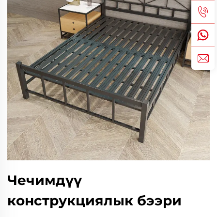
Чечимдүү
конструкциялык бээри