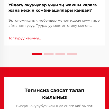
Үйдөгү окуучулар үчүн эң жакшы карага
жана кескін комбинациялары кандай?
Эргономикалык мебелдер менен идеал окуу тире
аймагын түзүү. Тууралуу мектеп столу менен
орундуктун тандоосу үйдө окуу үчүн тиимдүү
кеңди түзүүнүн негизи болуп саналат. Аралык
Топтуруу көрүнүш
жана гибриддик окуу барган сайын кеңири
тарады, эргономикалык иштөө аймагын түзүү...
Тегинсиз саясат талап
кылыңыз
Биздин өкүлүбүз жакында сизге кайрылат.