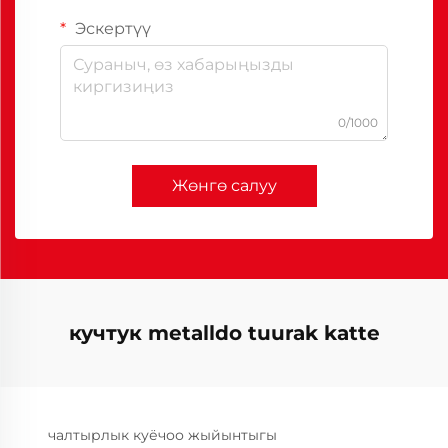
Эскертүү
0/1000
Жөнгө салуу
кучтук metalldo tuurak katte
чалтырлык куёчоо жыйынтыгы