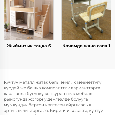
Жыйынтык таңка 6
Көчөмдө жана сапа 1
Күчтүү металл жатак багы экилик мөөнөттүгү
күрдөй же башка композиттик варианттарга
караганда бүгүнкү конкуренттык мебель
рыногунда жогорку деңгээлде болууга
мүмкүндүк берген көптөгөн айрымалык
артыкчылыктарга ээ. Биринчи кезекте, күчтүү