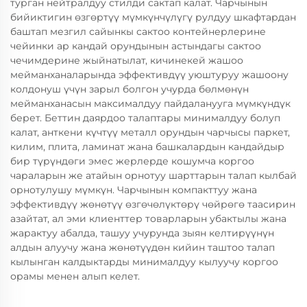
турган нейтралдуу стилди сактап калат. Чарчынын
бийиктигин өзгөртүү мүмкүнчүлүгү рулдуу шкафтардан
баштап мезгил сайынкы сактоо контейнерлерине
чейинки ар кандай орундынын астындагы сактоо
чечимдерине жыйнатылат, кичинекей жашоо
мейманханаларында эффективдүү уюштуруу жашоону
колдонуш үчүн зарыл болгон учурда бөлмөнүн
мейманханасын максималдуу пайдаланууга мүмкүндүк
берет. Беттин даярдоо талаптары минималдуу болуп
калат, анткени күчтүү металл орундын чарчысы паркет,
килим, плита, ламинат жана башкалардын кандайдыр
бир түрүндөги эмес жерлерде кошумча коргоо
чараларын же атайын орнотуу шарттарын талап кылбай
орнотулушу мүмкүн. Чарчынын компакттуу жана
эффективдүү жөнөтүү өзгөчөлүктөрү чөйрөгө таасирин
азайтат, ал эми клиенттер товарларын убактылы жана
жарактуу абалда, ташуу учурунда зыян келтирүүнүн
алдын алуучу жана жөнөтүүдөн кийин таштоо талап
кылынган калдыктарды минималдуу кылуучу коргоо
орамы менен алып келет.