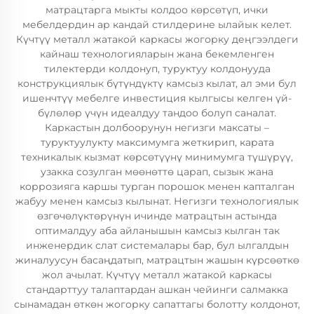
матрацтарга мыкты колдоо көрсөтүп, ички
мебелдердин ар кандай стилдерине ылайык келет.
Күчтүү металл жатакой каркасы жогорку деңгээлдеги
кайнаш технологияларын жана бекемленген
тилектерди колдонуп, туруктуу колдонууда
конструкциялык бүтүндүктү камсыз кылат, ал эми бул
ишенчтүү мебелге инвестиция кылгысы келген үй-
бүлөлөр үчүн идеалдуу тандоо болуп саналат.
Каркастын долбоорунун негизги максаты –
туруктуулукту максимумга жеткирип, карата
техникалык кызмат көрсөтүүнү минимумга түшүрүү,
узакка созулган мөөнөттө царап, сызык жана
коррозияга каршы турган порошок менен капталган
жабуу менен камсыз кылынат. Негизги технологиялык
өзгөчөлүктөрүнүн ичинде матрацтын астында
оптималдуу аба айланышын камсыз кылган так
инженердик слат системалары бар, бул ылгалдын
жиналуусун басаңдатып, матрацтын жашын күрсөөткө
жол ачылат. Күчтүү металл жатакой каркасы
стандарттуу талаптардан ашкан чейинги салмакка
сынамадан өткөн жогорку сапаттагы болотту колдонот,