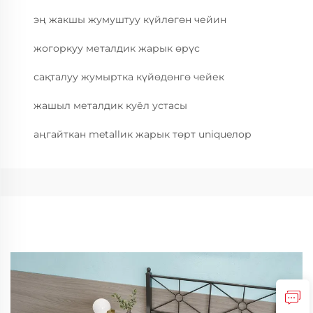
эң жакшы жумуштуу күйлөгөн чейин
жогоркуу металдик жарык өрүс
сақталуу жумыртка күйөдөнгө чейек
жашыл металдик куёл устасы
аңгайткан metallик жарык төрт uniqueлор