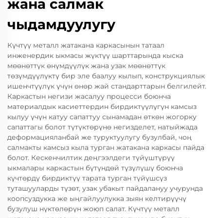
жана салмак
чыдамдуулугу
Күчтүү металл жатакана каркасынын татаал
инженердик ыкмасы жүктүү шарттарында кыска
мөөнөттүк өнүмдүүлүк жана узак мөөнөттүк
төзүмдүүлүктү бир эле баалуу кылып, конструкциялык
ишенчтүүлүк үчүн өнөр жай стандарттарын белгилейт.
Каркастын негизи жасалуу процесси боюнча
материалдык касиеттердин бирдиктүүлүгүн камсыз
кылуу үчүн катуу сапаттуу сынамадан өткөн жогорку
сапаттагы болот түтүктөрүнө негизделет, натыйжада
деформацияланбай же туруктуулугу бузулбай, чоң
салмакты камсыз кыла турган жатакана каркасы пайда
болот. Кескенчилтик деңгээлдеги түйүштүрүү
ыкмалары каркастын бүтүндөй түзүлүшү боюнча
күчтөрдү бирдиктүү тарата турган түйүшсүз
туташууларды түзөт, узак убакыт пайдалануу учурунда
коопсуздукка же ыңгайлуулукка зыян келтирүүчү
бузулуш нүктөлөрүн жоюп салат. Күчтүү металл