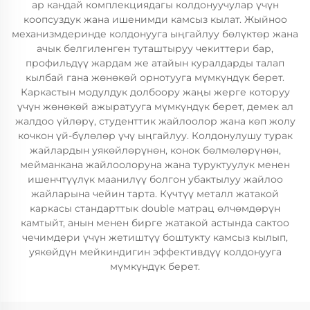
ар кандай комплекциядагы колдонуучулар үчүн
коопсуздук жана ишенимди камсыз кылат. Жыйноо
механизмдеринде колдонууга ыңгайлуу бөлүктөр жана
ачык белгиленген туташтыруу чекиттери бар,
профильдүү жардам же атайын куралдарды талап
кылбай гана жөнөкөй орнотууга мүмкүндүк берет.
Каркастын модулдук долбоору жаңы жерге которуу
үчүн жөнөкөй ажыратууга мүмкүндүк берет, демек ал
жалдоо үйлөрү, студенттик жайлоолор жана көп жолу
кочкон үй-бүлөлөр үчү ыңгайлуу. Колдонулушу турак
жайлардын уякөйлөрүнөн, конок бөлмөлөрүнөн,
мейманкана жайлоолоруна жана туруктуулук менен
ишенчтүүлүк маанилүү болгон убактылуу жайлоо
жайларына чейин тарта. Күчтүү металл жатакой
каркасы стандарттык double матрац өлчөмдөрүн
камтыйт, анын менен бирге жатакой астында сактоо
чечимдери үчүн жетиштүү боштукту камсыз кылып,
уякөйдүн мейкиндигин эффективдүү колдонууга
мүмкүндүк берет.