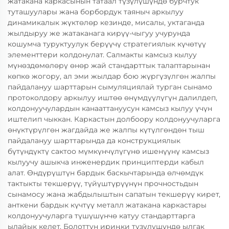
жатакана каркасынын татаал түзүлүшүндө бурчтук
туташуулары жана борбордук таяныч аркылуу
динамикалык жүктөлөр кезинде, мисалы, уктаганда
жылдыруу же жатаканага кирүү-чыгуу учурунда
кошумча туруктуулук берүүчү стратегиялык күчөтүү
элементтери колдонулат. Салмакты камсыз кылуу
мүнөздөмөлөрү өнөр жай стандарттык талаптарынан
көпкө жогору, ал эми жылдар бою жүргүзүлгөн жалпы
пайдалануу шарттарын сымуляциялай турган сынамо
протоколдору аркылуу иштөө өнүмдүүлүгүн далилдеп,
колдонуучулардын канааттануусун камсыз кылуу үчүн
иштелип чыккан. Каркастын долбоору колдонуучуларга
өнүктүрүлгөн жагдайда же жалпы күтүлгөндөн тыш
пайдалануу шарттарында да конструкциялык
бүтүндүктү сактоо мүмкүнчүлүгүнө ишенүүнү камсыз
кылуучу ашыкча инженердик принциптерди кабыл
алат. Өндүрүштүн бардык баскычтарында өлчөмдүк
тактыкты текшерүү, түйүштүрүүнүн прочностьдын
сынамосу жана жабдылыштын сапатын текшерүү кирет,
анткени бардык күчтүү металл жатакана каркастары
колдонуучуларга түшүшүнчө катуу стандарттарга
ылайык келет. Болоттун ириңки түзүлүшүндө ылгак