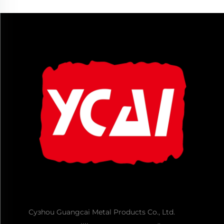
Сузhou Guangcai Metal Products Co., Ltd.