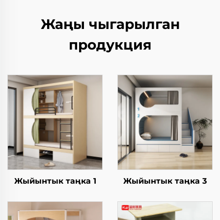
Жаңы чыгарылган
продукция
Жыйынтык таңка 1
Жыйынтык таңка 3