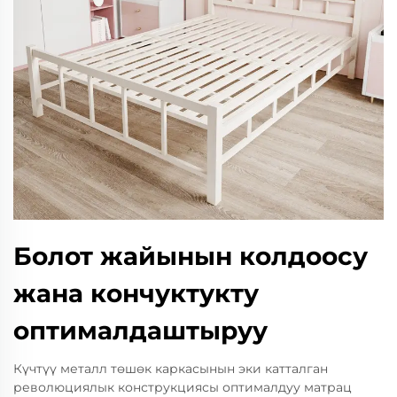
Болот жайынын колдоосу
жана кончуктукту
оптималдаштыруу
Күчтүү металл төшөк каркасынын эки катталган
революциялык конструкциясы оптималдуу матрац