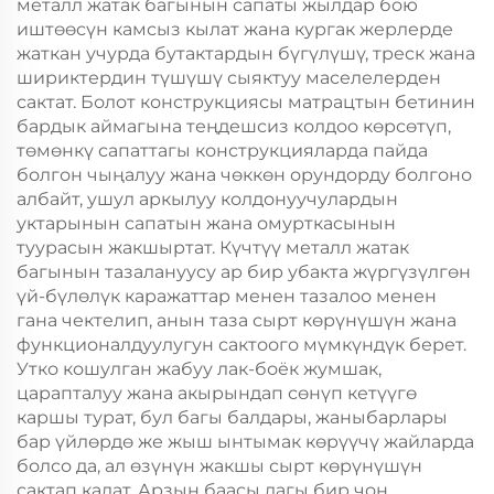
металл жатак багынын сапаты жылдар бою
иштөөсүн камсыз кылат жана кургак жерлерде
жаткан учурда бутактардын бүгүлүшү, треск жана
шириктердин түшүшү сыяктуу маселелерден
сактат. Болот конструкциясы матрацтын бетинин
бардык аймагына теңдешсиз колдоо көрсөтүп,
төмөнкү сапаттагы конструкцияларда пайда
болгон чыңалуу жана чөккөн орундорду болгоно
албайт, ушул аркылуу колдонуучулардын
уктарынын сапатын жана омурткасынын
туурасын жакшыртат. Күчтүү металл жатак
багынын тазалануусу ар бир убакта жүргүзүлгөн
үй-бүлөлүк каражаттар менен тазалоо менен
гана чектелип, анын таза сырт көрүнүшүн жана
функционалдуулугун сактоого мүмкүндүк берет.
Утко кошулган жабуу лак-боёк жумшак,
царапталуу жана акырындап сөнүп кетүүгө
каршы турат, бул багы балдары, жаныбарлары
бар үйлөрдө же жыш ынтымак көрүүчү жайларда
болсо да, ал өзүнүн жакшы сырт көрүнүшүн
сактап калат. Арзын баасы дагы бир чоң