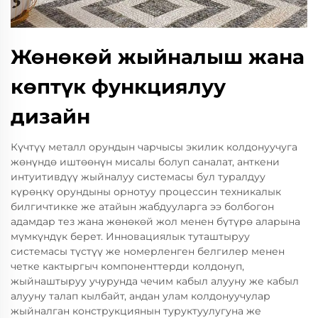
Жөнөкөй жыйналыш жана
көптүк функциялуу
дизайн
Күчтүү металл орундын чарчысы экилик колдонуучуга
жөнүндө иштөөнүн мисалы болуп саналат, анткени
интуитивдүү жыйналуу системасы бул туралдуу
күрөңкү орундыны орнотуу процессин техникалык
билгичтикке же атайын жабдууларга ээ болбогон
адамдар тез жана жөнөкөй жол менен бүтүрө аларына
мүмкүндүк берет. Инновациялык туташтыруу
системасы түстүү же номерленген белгилер менен
четке кактыргыч компоненттерди колдонуп,
жыйнаштыруу учурунда чечим кабыл алууну же кабыл
алууну талап кылбайт, андан улам колдонуучулар
жыйналган конструкциянын туруктуулугуна же