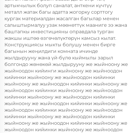
артыкчылык болуп саналат, анткени күчтүү
металл жатак багы адатта жогорку сорттогу
кургак материалдан жасалган багылар менен
салыштырмалуу узак мөөнөттүк мааниге ээ жана
баштапкы инвестицияны оправдала турган
жакшы иштөө өзгөчөлүктөрүн камсыз кылат.
Конструкциясы мыкты болушу менен бирге
багынын жеңилдиги комната ичинде
жылдырууну жана үй-бүлө кыймылы зарыл
болгондо жөнөкөй жылдырууну же жыйноону же
жыйноодон кийинги жыйноону же жыйноодон
кийинки жыйноону же жыйноодон кийинки
жыйноону же жыйноодон кийинки жыйноону же
жыйноодон кийинки жыйноону же жыйноодон
кийинки жыйноону же жыйноодон кийинки
жыйноону же жыйноодон кийинки жыйноону же
жыйноодон кийинки жыйноону же жыйноодон
кийинки жыйноону же жыйноодон кийинки
жыйноону же жыйноодон кийинки жыйноону же
жыйноодон кийинки жыйноону же жыйноодон