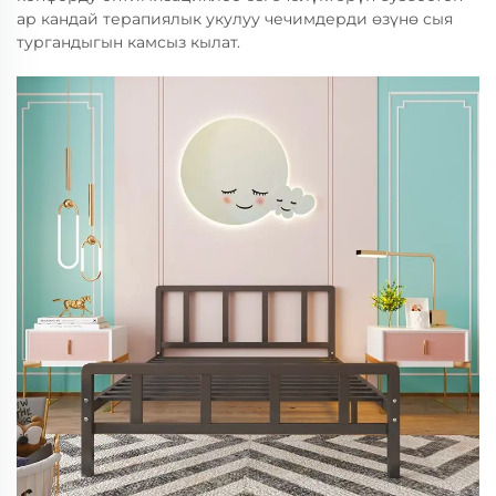
ар кандай терапиялык укулуу чечимдерди өзүнө сыя
тургандыгын камсыз кылат.