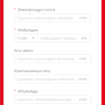
Электрондук почта
0/100
Мобилдик
Code
0/16
Аты-жөнү
0/100
Компаниянын аты
0/200
WhatsApp
0/100