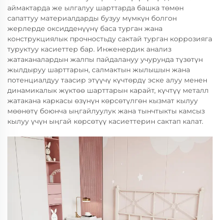
аймактарда же ылгалуу шарттарда башка төмөн
сапаттуу материалдарды бузуу мүмкүн болгон
жерлерде оксидденүүнү баса турган жана
конструкциялык прочностьду сактай турган коррозияга
туруктуу касиеттер бар. Инженердик анализ
жатаканалардын жалпы пайдалануу учурунда түзөтүн
жылдыруу шарттарын, салмактын жылышын жана
потенциалдуу таасир этүүчү күчтөрдү эске алуу менен
динамикалык жүктөө шарттарын карайт, күчтүү металл
жатакана каркасы өзүнүн көрсөтүлгөн кызмат кылуу
мөөнөтү боюнча ыңгайлуулук жана тынчтыкты камсыз
кылуу үчүн ыңгай көрсөтүү касиеттерин сактап калат.