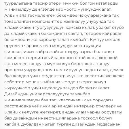
тууралыгына таасир этери мүмкүн болгон каталарды
минималдуу деңгээлде кармоого мүмкүндүк алат.
Алдын ала тесмеленген бекемдөө чокулары жана так
токарланган компоненттер жыйналуу учурунда так
ылдый-жакын тургузулушун камсыз кылат, убакыт өтүсө
да ылдый-жакын бекемдикти сактап, тегерек кайрадан
бекемдөөнү же кароону талап кылбайт. Күчтүү металл
орундын чарчысынын модулдук конструкция
философиясы кайра жайгаштыруу зарыл болгондо
компоненттердин жыйналышын оңой жана жөнөкөй
жол менен ташууга мүмкүндүк берет жана ташуу
процеси учурунда зыян келтирүүнүн алдын алат, демек
бул жалдоо үчүн, студенттер үчүн же кесиптик же жеке
себептер менен жыйынча жерден жерге көчүп
жүрүүчүлөр үчүн идеалдуу тандоо болуп саналат.
Дизайндын универсалдуулугу заманбап
минимализмден баштап, классикалык уя оорудагы
расстановка чейинки ар кандай интерьер стилдерине
ылайык келүүгө жеткирет, андан улам чарчы оорудагы
бар дизайндын инвестицияларына тоскоол болуп
калбай, дубалдан чыгып турган дизайндын модасынан