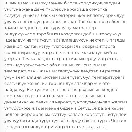
ишин камсыз кылуу менен бирге колдонуучулардын
укугуна жана дене түрлөрүнө жараша омуртка
созулушун жана басым чектерин жеңилдетүү аркылуу
укулук конфорун реформа кылат. Так мүнөзгө ээ болгон
таякчалардын орноштурулушу матрацтар
өндүрүүчүлөр тарабынан көздөлгөндөй иштөөсү үчүн
идеалдуу негиз түзүп, аба алмашуусун чектеп, ылгалды
жыйноп калган катуу платформалык варианттарга
салыштырмалуу матрацтын иштөө мөөнөтүн кыйла
узартат. Таякчалардын стратегиялык орду матрацтын
астында үзгүлтүксүз аба акынын камсыз кылып,
температураны жана ылгалдуулук деңгээлин реттөө
үчүн вентиляция системасын түзөт, бул температурага
сезгичдүү же кечки тершеңдүү адамдар үчү өтө
пайдалуу. Күчтүү металл төшөк каркасынын колдоо
системасы дененин салмагынын таралышына
динамикалык реакция көрсөтүп, колдонуучулар жалгыз
уктубусу же жары менен бедени бөлүшсө да, эң керек
болгон жерлерде максаттуу колдоо көрсөтүп, бүтүндөй
укулуу бетинде туруктуу конфорду сактап турат. Четтик
колдоо өзгөчөлүктөрү матрацтын чет жагынын