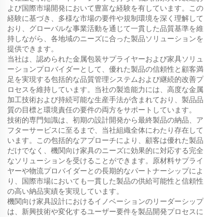
よび国際市場開発において豊富な経験を有しています。この
経験に基づき、多様な市場の要件や規制環境を深く理解して
おり、グローバルな事業活動を通じて一貫した品質基準を維
持しながら、各地域のニーズに合った製品ソリューションを
提供できます。
当社は、認められた金属包装サプライヤーおよび家具ソリュ
ーションプロバイダーとして、優れた製品の信頼性と顧客満
足を実現する包括的な品質管理システムおよび継続的改善プ
ロセスを維持しています。当社の製造能力には、高度な金属
加工技術および持続可能な生産手法が含まれており、製品品
質の目標と環境責任の要件の両方をサポートしています。
技術的専門知識は、初期の設計開発から最終製品の納品、ア
フターサービスに至るまで、当社組織全体にわたり存在して
います。この包括的なアプローチにより、顧客は優れた製品
だけでなく、機関向け家具のニーズに効果的に対応する完全
なソリューションを受けることができます。原材料サプライ
ヤーや物流プロバイダーとの長期的なパートナーシップによ
り、国際市場においても一貫した製品の供給可能性と信頼性
の高い納品実績を実現しています。
機関向け家具設計におけるイノベーションのリーダーシップ
は、新興技術や変化するユーザー要件を製品開発プロセスに