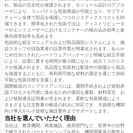
れ、製品の完全性が保護されます。モジュール設計のアプロ
ーチにより、コンパクトな包装構成が可能となり、サプライ
チェーン全体で部品を保護しつつロジスティクスコストを削
減できます。標準化された包装寸法は、ディストリビュータ
ーやエンドユーザーにおけるコンテナへの積み込み効率と倉
庫内保管効率を高めます。
包括的な組立マニュアルおよび部品識別システムにより、施
設スタッフや請負業者の設置作業が簡素化されます。あらか
じめ仕分けされたハードウェアパッケージと明確な組立手順
により、設置に要する時間が最小限になり、組立ミスのリス
クが低減されます。高品質な包装材は配送中の損傷から製品
を保護するとともに、再利用可能な材料の選定を通じて持続
可能な包装目標を支援します。
国際輸送のコンプライアンスには、通関手続きおよび規制承
認プロセスを円滑に進めるための適切な書類、材料宣言、お
よび規制適合証明書が含まれます。柔軟な包装構成により、
さまざまな注文数量や輸送の好みに対応でき、大規模な機関
向け導入から小規模な施設要件までサポートします。
当社を選んでいただく理由
当社は、教育機関、商業施設、政府部門など、世界中の分野
で確立されたパートナーシップを持ち、機関用家具の製造お