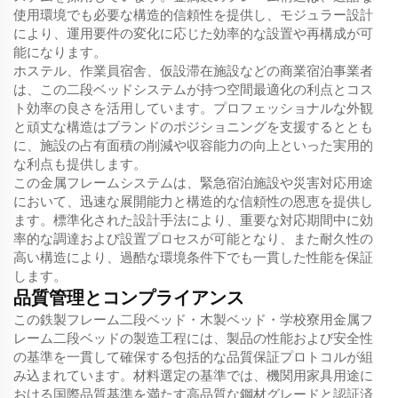
使用環境でも必要な構造的信頼性を提供し、モジュラー設計
により、運用要件の変化に応じた効率的な設置や再構成が可
能になります。
ホステル、作業員宿舎、仮設滞在施設などの商業宿泊事業者
は、この二段ベッドシステムが持つ空間最適化の利点とコス
ト効率の良さを活用しています。プロフェッショナルな外観
と頑丈な構造はブランドのポジショニングを支援するととも
に、施設の占有面積の削減や収容能力の向上といった実用的
な利点も提供します。
この金属フレームシステムは、緊急宿泊施設や災害対応用途
において、迅速な展開能力と構造的な信頼性の恩恵を提供し
ます。標準化された設計手法により、重要な対応期間中に効
率的な調達および設置プロセスが可能となり、また耐久性の
高い構造により、過酷な環境条件下でも一貫した性能を保証
します。
品質管理とコンプライアンス
この鉄製フレーム二段ベッド・木製ベッド・学校寮用金属フ
レーム二段ベッドの製造工程には、製品の性能および安全性
の基準を一貫して確保する包括的な品質保証プロトコルが組
み込まれています。材料選定の基準では、機関用家具用途に
おける国際品質基準を満たす高品質な鋼材グレードと認証済