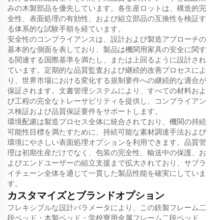
みの木製部品を優先しています。各生産ロットは、構造的完
全性、表面処理の有効性、および組立部品の互換性を検証す
る体系的な試験手順を経ています。
安全性のコンプライアンスは、設計および製造アプローチの
基本的な側面を表しており、製品は機関用家具の安全に関す
る関連する国際基準を満たし、または上回るように設計され
ています。定期的な品質監査および継続的改善プロセスによ
り、世界市場における変化する規制要件への継続的な適合が
保証されます。文書管理システムにより、すべての材料およ
び工程の完全なトレーサビリティを提供し、コンプライアン
ス検証および品質保証要件をサポートします。
環境配慮は製造プロセス全体に統合されており、機関の持続
可能性目標を満たすために、持続可能な素材調達手法および
環境にやさしい表面処理オプションを利用できます。品質管
理は初期生産だけでなく、包装の完全性、輸送中の保護、お
よびエンドユーザーの組立支援まで拡大されており、サプラ
イチェーン全体を通じて一貫した製品性能を確実にしていま
す。
カスタマイズとブランドオプション
フレキシブルな設計パラメータにより、この鉄製フレーム二
段ベッド・木製ベッド・学校寮用金属フレーム二段ベッド