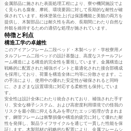
金属部品に施された表面処理工程により、寮や機関施設でよ
く見られる腐食、摩耗、環境要因に対して長期的な耐性が確
保されています。粉体塗装仕上げは保護機能と美観の両方を
提供し、木製部品には耐久性を高め、長期間にわたり自然な
外観を維持するための適切な処理が施されています。
特徴と利点
構造工学の卓越性
このアイアンフレーム二段ベッド・木製ベッド・学校寮用メ
タルフレーム二段ベッドの設計基盤は、高度なスチールフレ
ーム構造による構造的完全性を重視しています。金属構造は
戦略的に配置された補強ポイントと最適化された接合部構成
を採用しており、荷重を構造全体に均等に分散させます。こ
の手法により、使用中の優れた安定性が確保されると同時
に、さまざまな設置環境に対応する柔軟性も保持していま
す。
安全性は設計全体にわたり統合されており、補強された手す
り、安全な梯子システム、および高密度利用環境での怪我の
リスクを最小限に抑える丸みを帯びたエッジ処理が含まれま
す。鋼管フレームは衝撃損傷や構造的疲労に対して優れた耐
性を発揮し、製品ライフサイクルを通じて一貫した性能を保
証します。木製部材の戦略的な配置により、金属フレームシ