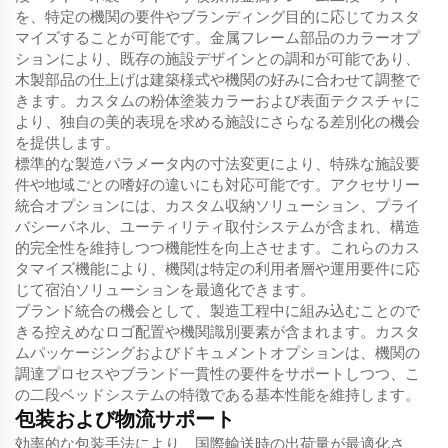
を、特定の機関の要件やブランディング目的に応じてカスタ
マイズすることが可能です。金属フレーム部品のカラーオプ
ションにより、既存の施設デザインとの調和が可能であり、
木製部品の仕上げは建築様式や機関の好みに合わせて調整で
きます。カスタムの粉体塗装カラーおよび表面テクスチャに
より、独自の美的表現を求める施設にさらなる差別化の機会
を提供します。
標準的な製造パラメータ内の寸法変更により、特殊な施設要
件や地域ごとの嗜好の違いにも対応可能です。アクセサリー
統合オプションには、カスタム収納ソリューション、プライ
バシーパネル、ユーティリティ取付システムが含まれ、構造
的完全性を維持しつつ機能性を向上させます。これらのカス
タマイズ機能により、機関は特定の利用者層や運用要件に応
じて宿泊ソリューションを最適化できます。
ブランド統合の機会として、製造工程中に組み込むことので
きる控えめなロゴ配置や機関識別要素が含まれます。カスタ
ムパッケージングおよびドキュメントオプションは、機関の
調達プロセスやブランド一貫性の要件をサポートしつつ、こ
の二段ベッドシステムの特徴である基本性能を維持します。
包装および物流サポート
効率的な包装手法により、国際輸送時の出荷量が最適化さ