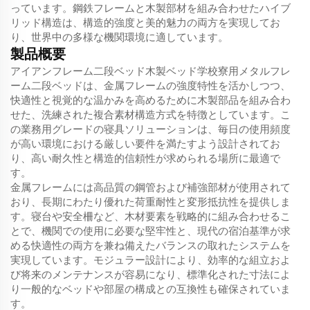
っています。鋼鉄フレームと木製部材を組み合わせたハイブ
リッド構造は、構造的強度と美的魅力の両方を実現してお
り、世界中の多様な機関環境に適しています。
製品概要
アイアンフレーム二段ベッド木製ベッド学校寮用メタルフレ
ーム二段ベッドは、金属フレームの強度特性を活かしつつ、
快適性と視覚的な温かみを高めるために木製部品を組み合わ
せた、洗練された複合素材構造方式を特徴としています。こ
の業務用グレードの寝具ソリューションは、毎日の使用頻度
が高い環境における厳しい要件を満たすよう設計されてお
り、高い耐久性と構造的信頼性が求められる場所に最適で
す。
金属フレームには高品質の鋼管および補強部材が使用されて
おり、長期にわたり優れた荷重耐性と変形抵抗性を提供しま
す。寝台や安全柵など、木材要素を戦略的に組み合わせるこ
とで、機関での使用に必要な堅牢性と、現代の宿泊基準が求
める快適性の両方を兼ね備えたバランスの取れたシステムを
実現しています。モジュラー設計により、効率的な組立およ
び将来のメンテナンスが容易になり、標準化された寸法によ
り一般的なベッドや部屋の構成との互換性も確保されていま
す。