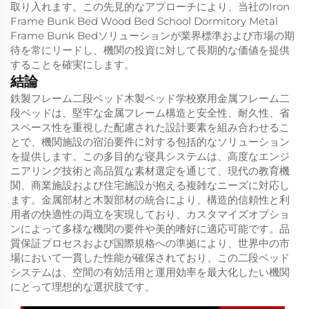
取り入れます。この先見的なアプローチにより、当社のIron
Frame Bunk Bed Wood Bed School Dormitory Metal
Frame Bunk Bedソリューションが業界標準および市場の期
待を常にリードし、機関の投資に対して長期的な価値を提供
することを確実にします。
結論
鉄製フレーム二段ベッド木製ベッド学校寮用金属フレーム二
段ベッドは、堅牢な金属フレーム構造と安全性、耐久性、省
スペース性を重視した配慮された設計要素を組み合わせるこ
とで、機関施設の宿泊要件に対する包括的なソリューション
を提供します。この多目的な寝具システムは、高度なエンジ
ニアリング技術と高品質な素材選定を通じて、現代の教育機
関、商業施設および住宅施設が抱える複雑なニーズに対応し
ます。金属部材と木製部材の統合により、構造的信頼性と利
用者の快適性の両立を実現しており、カスタマイズオプショ
ンによって多様な機関の要件や美的嗜好に適応可能です。品
質保証プロセスおよび国際規格への準拠により、世界中の市
場において一貫した性能が確保されており、この二段ベッド
システムは、空間の有効活用と運用効率を最大化したい機関
にとって理想的な選択肢です。