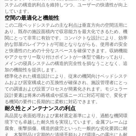
ステムの構造的利点を維持しつつ、ユーザーの快適性が向上
しています。
空間の最適化と機能性
この二段ベッドシステムの主な利点は垂直方向の空間活用に
あり、既存の施設面積内で収容能力を最大化できるため、機
関にとって非常に有効です。コンパクトな設計により、効率
的な部屋のレイアウトが可能となりながらも、使用者の安全
と快適性のための十分なスペースを確保できます。収納機能
やアクセサリー取り付けポイントが一体型で備わっており、
メインの寝具システムの構造的完全性を損なうことなく、追
加の機能性を提供します。
標準化された構造設計により、従来の機関向けベッドシステ
ムおよび居室構成との互換性が確保され、施設管理者にとっ
ての調達および設置プロセスが簡素化されます。モジュラー
設計要素は将来の再構成や拡張ニーズに対応可能で、変化す
る機関の要件に長期的に柔軟に対応できます。
耐久性とメンテナンスの利点
高品質な表面処理および素材選定基準により、過酷な機関環
境下でも卓越した耐久性を実現しています。金属フレームは
腐食、衝撃損傷、構造的疲労といった一般的な劣化要因に耐
え、木製部品は定期的な清掃手順および環境への露出にも耐