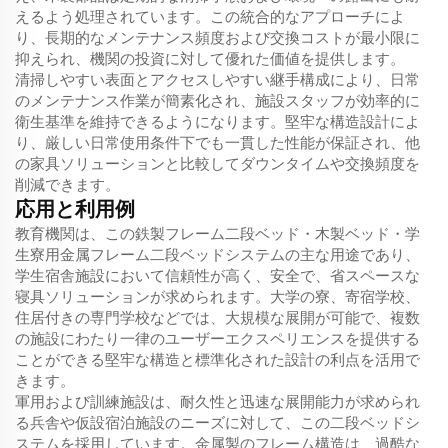
えるよう処理されています。この統合的なアプローチによ
り、長期的なメンテナンス頻度および交換コストが最小限に
抑えられ、機関の投資に対して優れた価値を提供します。
清掃しやすい表面とアクセスしやすい継手構成により、日常
のメンテナンス作業が簡素化され、施設スタッフが効率的に
衛生基準を維持できるようになります。堅牢な構造設計によ
り、厳しい日常使用条件下でも一貫した性能が保証され、他
の家具ソリューションと比較してダウンタイムや交換頻度を
削減できます。
応用と利用例
教育機関は、この鉄製フレーム二段ベッド・木製ベッド・学
生寮用金属フレーム二段ベッドシステムの主な用途であり、
学生宿舎施設において信頼性が高く、安全で、省スペースな
寝具ソリューションが求められます。大学の寮、寄宿学校、
住居付きの専門学校などでは、大規模な展開が可能で、複数
の施設にわたり一律のユーザーエクスペリエンスを提供する
ことができる堅牢な構造と標準化された設計の利点を活用で
きます。
軍用および訓練施設は、耐久性と迅速な展開能力が求められ
る兵舎や仮設宿泊施設のニーズに対して、この二段ベッドシ
ステムを採用しています。金属製のフレーム構造は、過酷な