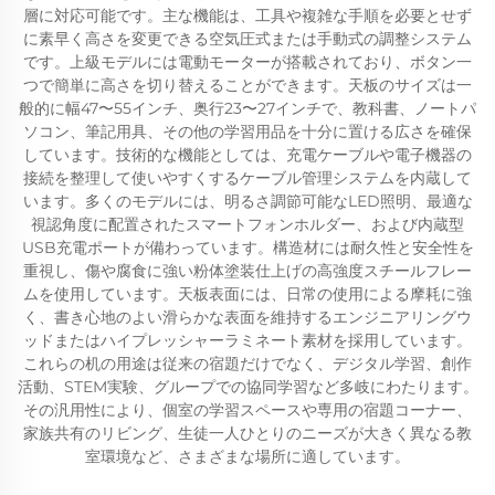
層に対応可能です。主な機能は、工具や複雑な手順を必要とせず
に素早く高さを変更できる空気圧式または手動式の調整システム
です。上級モデルには電動モーターが搭載されており、ボタン一
つで簡単に高さを切り替えることができます。天板のサイズは一
般的に幅47〜55インチ、奥行23〜27インチで、教科書、ノートパ
ソコン、筆記用具、その他の学習用品を十分に置ける広さを確保
しています。技術的な機能としては、充電ケーブルや電子機器の
接続を整理して使いやすくするケーブル管理システムを内蔵して
います。多くのモデルには、明るさ調節可能なLED照明、最適な
視認角度に配置されたスマートフォンホルダー、および内蔵型
USB充電ポートが備わっています。構造材には耐久性と安全性を
重視し、傷や腐食に強い粉体塗装仕上げの高強度スチールフレー
ムを使用しています。天板表面には、日常の使用による摩耗に強
く、書き心地のよい滑らかな表面を維持するエンジニアリングウ
ッドまたはハイプレッシャーラミネート素材を採用しています。
これらの机の用途は従来の宿題だけでなく、デジタル学習、創作
活動、STEM実験、グループでの協同学習など多岐にわたります。
その汎用性により、個室の学習スペースや専用の宿題コーナー、
家族共有のリビング、生徒一人ひとりのニーズが大きく異なる教
室環境など、さまざまな場所に適しています。