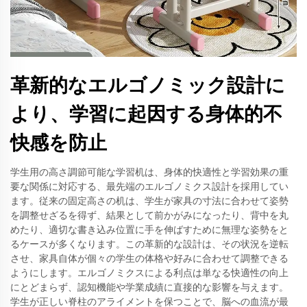
革新的なエルゴノミック設計に
より、学習に起因する身体的不
快感を防止
学生用の高さ調節可能な学習机は、身体的快適性と学習効果の重
要な関係に対応する、最先端のエルゴノミクス設計を採用してい
ます。従来の固定高さの机は、学生が家具の寸法に合わせて姿勢
を調整せざるを得ず、結果として前かがみになったり、背中を丸
めたり、適切な書き込み位置に手を伸ばすために無理な姿勢をと
るケースが多くなります。この革新的な設計は、その状況を逆転
させ、家具自体が個々の学生の体格や好みに合わせて調整できる
ようにします。エルゴノミクスによる利点は単なる快適性の向上
にとどまらず、認知機能や学業成績に直接的な影響を与えます。
学生が正しい脊柱のアライメントを保つことで、脳への血流が最