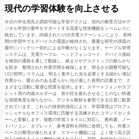
現代の学習体験を向上させる
今日の学生用高さ調節可能な学習デスクは、現代の教育方法やデ
ジタル学習の要件をサポートする高度な技術機能をシームレスに
統合しています。内蔵されたUSB充電ステーションにより、長時
間の学習中でもデバイスの電源が維持され、重要な研究や課題の
最中にバッテリー切れによる中断がなくなります。ケーブル管理
システムは、充電ケーブル、ヘッドフォンコード、デバイス接続
を個別の通路を通じて配線し、絡まりやデスクトップの散らかり
を防ぎ、整理された作業空間を確保します。明るさが調整可能な
LED照明システムは、明るく集中した光を必要とする細かい筆記
作業から、暖かみのある柔らかい光が適した夜間の読書まで、さ
まざまな活動に最適な照度を提供します。スマートフォンやタブ
レット用の内蔵ホルダーは、首や目を疲れさせることのない快適
な視聴角度を保ちながら、デジタル教材を参照できる位置に配置
されています。これらの技術的強化により、学習環境はプロフェ
ッショナルなオフィス環境に匹敵する洗練されたコマンドセンタ
ーへと変貌します。複数の学習スタイルに対応し、教科書、ノー
トパソコン、タブレット、参考資料を同時に使用しても、作業ス
ペースの整理が保たれます。スマート機能には、よく使う高さ設