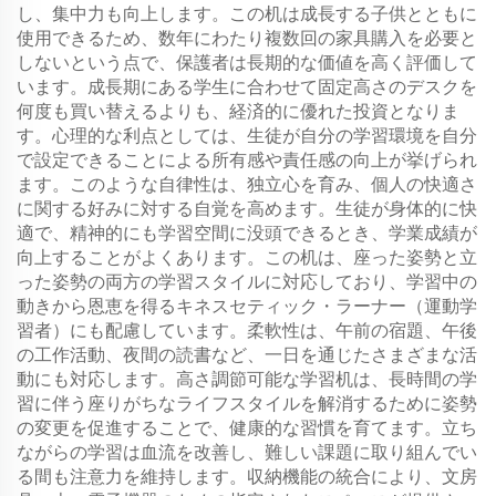
し、集中力も向上します。この机は成長する子供とともに
使用できるため、数年にわたり複数回の家具購入を必要と
しないという点で、保護者は長期的な価値を高く評価して
います。成長期にある学生に合わせて固定高さのデスクを
何度も買い替えるよりも、経済的に優れた投資となりま
す。心理的な利点としては、生徒が自分の学習環境を自分
で設定できることによる所有感や責任感の向上が挙げられ
ます。このような自律性は、独立心を育み、個人の快適さ
に関する好みに対する自覚を高めます。生徒が身体的に快
適で、精神的にも学習空間に没頭できるとき、学業成績が
向上することがよくあります。この机は、座った姿勢と立
った姿勢の両方の学習スタイルに対応しており、学習中の
動きから恩恵を得るキネスセティック・ラーナー（運動学
習者）にも配慮しています。柔軟性は、午前の宿題、午後
の工作活動、夜間の読書など、一日を通じたさまざまな活
動にも対応します。高さ調節可能な学習机は、長時間の学
習に伴う座りがちなライフスタイルを解消するために姿勢
の変更を促進することで、健康的な習慣を育てます。立ち
ながらの学習は血流を改善し、難しい課題に取り組んでい
る間も注意力を維持します。収納機能の統合により、文房