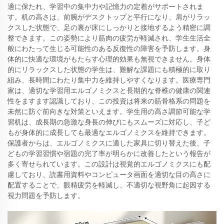
適に保たれ、学習中の集中力や記憶力の定着がサポートされま
す。机の高さは、前腕がデスクトップと平行になり、肩がリラッ
クスした状態で、足の裏が床にしっかりと接地するよう精密に調
整できます。この姿勢により筋肉の疲労が軽減され、学生生活全
般にわたって生じる可能性のある反復性の障害を予防します。身
体的に快適な環境がもたらす心理的効果も無視できません。身体
的にリラックスした状態の学生は、難解な課題にも積極的に取り
組み、長時間にわたり集中力を維持しやすくなります。医療専門
家は、適切な学習用エルゴノミクスと長期的な脊椎の健康の関連
性をますます認識しており、この投資は将来の筋骨格系の問題を
未然に防ぐ前向きな対策といえます。学生用の高さ調節可能な学
習机は、成長期の急激な身長の伸びにもスムーズに対応し、子ど
もが身体的に成長しても最適なエルゴノミクスを維持できます。
保護者からは、エルゴノミクスに適した家具に切り替えた後、子
どもの学習習慣や宿題の完了率が明らかに改善したという報告が
多く寄せられています。この設計は視覚的エルゴノミクスにも配
慮しており、読書用資料やコンピュータ画面を適切な目の高さに
配置することで、眼精疲労を軽減し、不適切な視野角に起因する
視力問題を予防します。