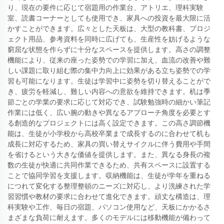
り、現在の要件に応じて宿題用の作業台、アトリエ、理科実験
室、読書コーナーとしても使用でき、家具への投資を最大限に活
かすことができます。広々とした天板は、大型の教科書、プロジ
ェクト用品、参考資料を同時に広げても、生産性を妨げるような
窮屈な状態を作らずに十分なスペースを提供します。高さの調整
機能により、従来の座った姿勢での学習に加え、血流の改善や難
しい課題に取り組む際の集中力向上に効果がある立ち姿勢での学
習も可能になります。生徒は学習中に姿勢を切り替えることがで
き、疲労を軽減し、難しい内容への意欲を維持できます。机は季
節ごとの学業の要求に応じて対応でき、試験勉強時の細かい筆記
作業には低く、広い腕の動きや異なるアプローチ角度を必要とす
る創造的なプロジェクトには高く設定できます。この高さ調節機
能は、生徒が小学校から高校卒業まで成長するのに合わせて机も
成長に対応するため、家具の買い替えサイクルに伴う費用や手間
を省けるという大きな価値を提供します。また、異なる身長の複
数の生徒が快適に共同作業できるため、共有スペースに設置する
ことで協同学習を支援します。収納機能は、生徒が学年を重ねる
につれて変化する整理整頓のニーズに対応し、より洗練された学
習習慣や教材の要求に合わせて進化できます。頑丈な構造は、理
科実験や工作、毎日の宿題、パソコン使用など、天板にかかるさ
まざまな負荷に耐えます。多くのモデルには移動機能が備わって