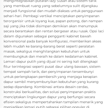
mengintegrasikan putaran lazy Susan atau sistem tarik
yang membuat ruang yang sebelumnya sulit dijangkau
menjadi fungsional dan mudah diakses untuk penggunaan
sehari-hari. Pembagi vertikal menciptakan penyimpanan
terorganisir untuk loyang kue, papan potong, dan nampan
saji yang jika tidak disimpan demikian akan menumpuk
secara berantakan dan rentan bergeser atau rusak. Opsi laci
dalam digunakan sebagai pengganti kabinet bawah
konvensional pada banyak konfigurasi, memberikan akses
lebih mudah ke barang-barang berat seperti peralatan
masak, sekaligus menghilangkan kebutuhan untuk
membungkuk dan meraih ke dalam kedalaman kabinet.
Lemari dapur putih yang dijual ini sering kali dilengkapi
fitur terintegrasi seperti pusat daur ulang bawaan, sistem
tempat sampah tarik, dan penyimpanan tersembunyi
untuk perlengkapan pembersih yang menjaga kerapian
dapur sambil menyembunyikan kebutuhan yang kurang
sedap dipandang. Kombinasi antara desain cerdas,
konstruksi berkualitas, dan solusi penyimpanan praktis
menciptakan lingkungan dapur yang berfungsi secara
efisien sekaligus mempertahankan tampilan menarik yang
menjadikan lemari putih sebagai pilihan populer di