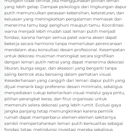
mungkin tidak terlihat jika menggunakan pilihan lemari
yang lebih gelap. Dampak psikologis dari lingkungan dapur
putih memunculkan perasaan kebersihan, keteraturan, dan
keluasan yang meningkatkan pengalaman memasak dan
menerima tamu bagi penghuni maupun tamu. Koordinasi
warna menjadi lebih mudah saat lemari putih menjadi
fondasi, karena hampir semua palet warna aksen dapat
bekerja secara harmonis tanpa memerlukan perencanaan
mendalam atau konsultasi desain profesional. Kesempatan
untuk dekorasi musiman meningkat secara signifikan
dengan lemari putih netral yang dapat menerima dekorasi
liburan, bunga segar, dan aksesori yang berganti tanpa
saling bentrok atau bersaing dalam perhatian visual.
Kesederhanaan yang canggih dari lemari dapur putih yang
dijual menarik bagi preferensi desain minimalis, sekaligus
menyediakan cukup ketertarikan visual melalui gaya pintu,
pilihan perangkat keras, dan fitur organisasi untuk
memenuhi selera dekorasi yang lebih rumit. Evolusi gaya
jangka panjang tetap memungkinkan karena pemilik
rumah dapat memperbarui elemen-elemen sekitarnya
sambil mempertahankan lemari putih berkualitas sebagai
fondasi tetap, melindungi investasi mereka sekaligus