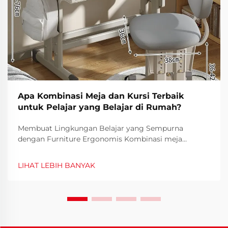
Apa Kombinasi Meja dan Kursi Terbaik
untuk Pelajar yang Belajar di Rumah?
Membuat Lingkungan Belajar yang Sempurna
dengan Furniture Ergonomis Kombinasi meja
sekolah dan kursi yang tepat menjadi dasar untuk
ruang belajar di rumah yang efektif. Seiring semakin
LIHAT LEBIH BANYAK
umumnya pembelajaran jarak jauh dan hybrid,
menciptakan ruang kerja ergonomis menjadi
semakin penting...