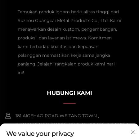
Temukan produk logam berkualitas tinggi dari
Suzhou Guangcai Metal Products Co., Ltd. Kami
menawarkan desain kustom, pengembangan,
produksi, dan layanan istimewa. Komitmen
kami terhadap kualitas dan kepuasan
pelanggan memastikan kerja sama jangka
panjang. Jelajahi rangkaian produk kami hari
ini!
HUBUNGI KAMI
181 AIGEHAO ROAD WEITANG TOWN ,
XIANGCHENGDISTRICT , SUZHOU 215132 , P.R.CHINA
We value your privacy
+86-152 5000 0863