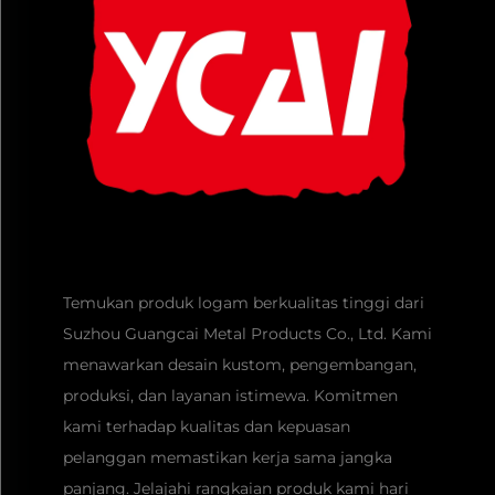
Temukan produk logam berkualitas tinggi dari
Suzhou Guangcai Metal Products Co., Ltd. Kami
menawarkan desain kustom, pengembangan,
produksi, dan layanan istimewa. Komitmen
kami terhadap kualitas dan kepuasan
pelanggan memastikan kerja sama jangka
panjang. Jelajahi rangkaian produk kami hari