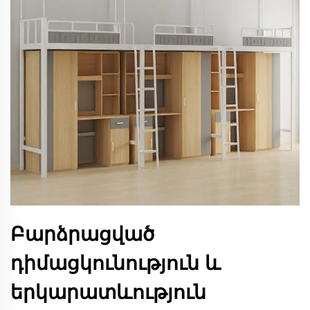
Բարձրացված
դիմացկունություն և
երկարատևություն