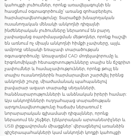
կահույքի լուծումներ, որոնք առավելագույնի են
հասցնում օգտագործումը՝ առանց զոհաբերելու
հարմարավետությունը: Տարածքի խնայողական
ուսանողական մենակի անկողնի դիզայնի
ինժեներական լուծումները ներառում են բարդ
չափազանց օպտիմալացման մեթոդներ, որոնք հաշվի
են առնում ոչ միայն անկողնի հիմքի չափսերը, այլև
ամբողջ սենյակի եռաչափ տարածության
օգտագործումը: Առաջադեմ CAD մոդելավորումը և
էրգոնոմիկայի հետազոտությունները տալիս են ճշգրիտ
չափումներ և համաչափություններ, որոնք թույլ են
տալիս ուսանողներին հարմարավետ շարժվել իրենց
անկողնի շուրջ, միաժամանակ պահպանելով
բավարար ազատ տարածք սեղանների,
հանձնարարությունների և անձնական իրերի համար:
Այս անկողինների ուղղահայաց տարածության
արդյունավետությունը հաճախ ներառում է
նորարարական գլխամասի դիզայններ, որոնք
ներառում են շելֆեր, էլեկտրական արտանետիչներ և
USB լիցքավորման միացքներ՝ վերացնելով առանձին
գիշերապահակների կամ անկողնի կողքի կահույքի