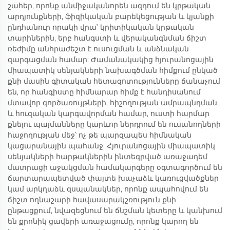
շահեր, որոնք անմիջականորեն ազդում են կրթական
արդյունքների, ֆիզիկական բարեկեցության և կյանքի
ընդհանուր որակի վրա՝ կրիտիկական կրթական
տարիներին, երբ հանգստի և վերականգնման ճիշտ
ռեժիմը անհրաժեշտ է ուսուցման և անձնական
զարգացման համար: Ժամանակակից հյուրանոցային
միապատիկ սենյակների նախագծման հիմքում ընկած
քնի մասին գիտական հետազոտությունները ճանաչում
են, որ հանգիստը հիմնարար հիմք է հանդիսանում
մտավոր գործառույթների, հիշողության ամրապնդման
և հուզական կարգավորման համար, ուստի հարմար
քնելու պայմանները կարևոր ներդրում են ուսանողների
հաջողության մեջ՝ ոչ թե պարզապես հիմնական
կացարանային պահանջ: Հյուրանոցային միապատիկ
սենյակների հարթակներին ինտեգրված առաջադեմ
մատրացի աջակցման համակարգերը օգտագործում են
ճարտարապետված փայտե խաչաձև կառուցվածքներ
կամ արկղաձև զսպանակներ, որոնք ապահովում են
ճիշտ ողնաշարի հավասարակշռություն քնի
ընթացքում, նվազեցնում են ճնշման կետերը և կանխում
են քրոնիկ ցավերի առաջացումը, որոնք կարող են