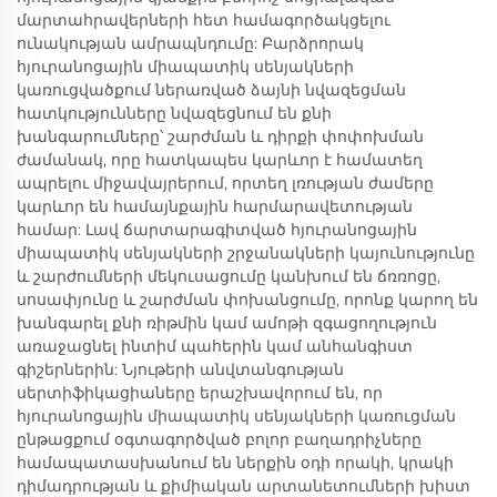
մարտահրավերների հետ համագործակցելու
ունակության ամրապնդումը: Բարձրորակ
հյուրանոցային միապատիկ սենյակների
կառուցվածքում ներառված ձայնի նվազեցման
հատկությունները նվազեցնում են քնի
խանգարումները՝ շարժման և դիրքի փոփոխման
ժամանակ, որը հատկապես կարևոր է համատեղ
ապրելու միջավայրերում, որտեղ լռության ժամերը
կարևոր են համայնքային հարմարավետության
համար: Լավ ճարտարագիտված հյուրանոցային
միապատիկ սենյակների շրջանակների կայունությունը
և շարժումների մեկուսացումը կանխում են ճռռոցը,
սոսափյունը և շարժման փոխանցումը, որոնք կարող են
խանգարել քնի ռիթմին կամ ամոթի զգացողություն
առաջացնել ինտիմ պահերին կամ անհանգիստ
գիշերներին: Նյութերի անվտանգության
սերտիֆիկացիաները երաշխավորում են, որ
հյուրանոցային միապատիկ սենյակների կառուցման
ընթացքում օգտագործված բոլոր բաղադրիչները
համապատասխանում են ներքին օդի որակի, կրակի
դիմադրության և քիմիական արտանետումների խիստ