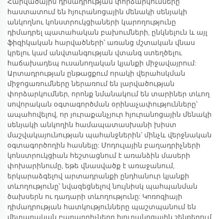
Հարվածային դիմադրության փորձարկումները
հաստատում են հյուրանոցային մենակի սենյակի
անկողնու կոնստրուկցիաների կարողությունը
դիմադրել պատահական բախումների, ընկնելուն և այլ
ֆիզիկական հարվածների՝ առանց մշտական վնաս
կրելու կամ անվտանգության վտանգ ստեղծելու
հաճախադեպ ուսանողական կյանքի միջավայրում:
Արտադրության ընթացքում որակի վերահսկման
միջոցառումները ներառում են լարվածության
փորձարկումներ, որոնք նմանակում են տարիներ տևող
սովորական օգտագործման օրինաչափությունները՝
ապահովելով, որ յուրաքանչյուր հյուրանոցային մենակի
սենյակի անկողին համապատասխանի խիստ
մաշվակայունության պահանջներին՝ մինչև վերջնական
օգտագործողին հասնելը: Մոդուլային բաղադրիչների
կոնստրուկցիան հեշտացնում է առանձին մասերի
փոխարինումը, եթե վնասվածք է առաջանում,
երկարաձգելով արտադրանքի ընդհանուր կյանքի
տևողությունը՝ նվազեցնելով նույնիսկ պահպանման
ծախսերն ու դադարի տևողությունը: Կոռոզիայի
դիմադրության հատկությունները պաշտպանում են
մետաղական բաղադրիչները հյուրանոցային շենքերում