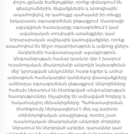
փոշու լցմամբ ծածկույթներ, որոնք դիմադրում են
գծանշումներին, ճկվածքներին և կոռոզիային՝
ապահովելով, որ կահույքը պահպանի իր տեսքը
երկարատև օգտագործման ընթացքում: Մատրացի
աջակցման համակարգը օգտագործում է կամ
ավանդական տուփային առանցքներ, կամ
նորարարական սալիկային կառուցվածքներ, որոնք
ապահովում են ճիշտ օդափոխություն և ամբողջ քնելու
մակերեսին հավասարաչափ աջակցություն:
Անվտանգության համար կարևոր դեր է խաղում
ուսանողական միակողմանի անկողնի նախագծման
մեջ՝ կլորացված անկյուններ, հարթ եզրեր և ամուր
ամրացման համակարգեր կանխելով վնասվածքները
ամենօրյա օգտագործման ընթացքում: Անկողինները
հաճախ ներառում են ինտեգրված անվտանգության
հատկություններ, ինչպիսիք են ամրացված հոդերը և
հակահակվող մեխանիզմները: Պահեստավորման
ինտեգրումը ներկայացնում է մեկ այլ կարևոր
տեխնոլոգիական առաջընթաց, որտեղ շատ
ուսանողական միակողմանի անկողնի մոդելներ
ներառում են ներդրված արկղեր, դարակներ կամ