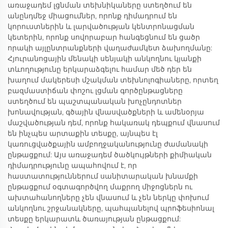
առաջադեմ լցնման տեխնիկաները ստեղծում են
անընդմեջ միացումներ, որոնք դիմադրում են
կորուստներին և լարվածության կենտրոնացման
կետերին, որոնք սովորաբար հանգեցնում են ցածր
որակի այլընտրանքների վաղաժամկետ ձախողմանը:
Հյուրանոցային մենակի սենյակի անկողնու կյանքի
տևողությունը երկարաձգելու համար մեծ դեր են
խաղում մակերեսի մշակման տեխնոլոգիաները, որտեղ
բազմաստիճան փոշու լցման գործընթացները
ստեղծում են պաշտպանական խոչընդոտներ
խոնավության, գծային վնասվածքների և ամենօրյա
մաշվածության դեմ, որոնք հակառակ դեպքում վնասում
են ինչպես արտաքին տեսքը, այնպես էլ
կառուցվածքային ամբողջականությունը ժամանակի
ընթացքում: Այս առաջադեմ ծածկույթների քիմիական
դիմադրությունը ապահովում է, որ
հաստատություններում սանիտարական խնամքի
ընթացքում օգտագործվող մաքրող միջոցներն ու
ախտահանողները չեն վնասում և չեն ներկը փոխում
անկողնու շրջանակները, պահպանելով պրոֆեսիոնալ
տեսքը երկարատև ծառայության ընթացքում: