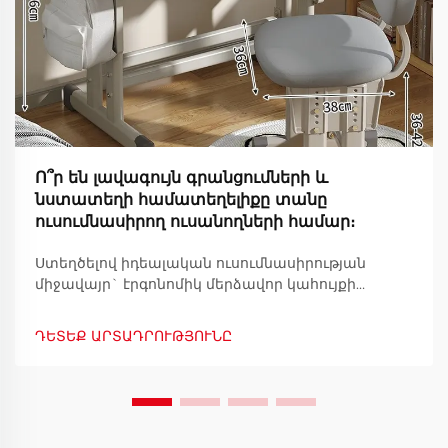
Ո՞ր են լավագույն գրանցումների և
նստատեղի համատեղելիքը տանը
ուսումնասիրող ուսանողների համար։
Ստեղծելով իդեալական ուսումնասիրության
միջավայր` էրգոնոմիկ մերձավոր կահույքի
միջոցով: Ճիշտ դպրոցական սեղանի և աթոռի
համադրությունը արդյունավետ տնային
ԴԵՏԵՔ ԱՐՏԱԴՐՈՒԹՅՈՒՆԸ
ուսումնասիրության տարածքի հիմքն է: Քանի որ
հեռակա և հիբրիդ ուսուցումը ավելի շատ
տարածված է դառնում, անհրաժեշտ է ստեղծել
էրգոնոմիկ աշխատանքային տարածք...