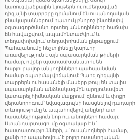
կառուցվածքային նյութերն ու ուժեղացված
դիզայնի տարրերը դիմանում են ուսանողական
բնակարաններում հատուկ բնորոշ ինտենսիվ
օգտագործմանը, որտեղ անկողինները հաճախ
են հավաքվում, ապամոնտաժվում և
տեղափոխվում տեղափոխման ընթացքում:
Պահպանումը հեշտ լինելը կարևոր
առավելություն է այն սպասարկման թիմերի
համար, ովքեր պատասխանատու են
հարյուրավոր անկողինների պահպանման
համար օպտիմալ վիճակում: Պարզ դիզայնի
տարրերն ու հասանելի մասերը թույլ են տալիս
սպասարկման անձնակազմին արդյունավետ
կատարել հիմնական մաքրում, զննում և փոքր
վերանորոգում՝ նվազագույնի հասցնելով դադարի
տևողությունը և ապահովելով անընդհատ
հասանելիություն նոր ուսանողների համար:
Ստանդարտացումը օգտակար է և՛
հաստատությունների, և՛ ուսանողների համար,
քանի որ ապահովում է բոլոր ուսանողական