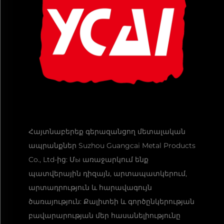
Հայտնաբերեք գերազանցող մետալական
ապրանքներ Suzhou Guangcai Metal Products
Co., Ltd-ից: Մы առաջարկում ենք
պատվերային դիզայն, արտապատկերում,
արտադրություն և հարավագույն
ծառայություն: Քալիտեի և գործընկերության
բավարարության մեր հասանելիությունը