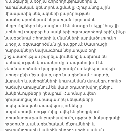
խանգարել առօրյա գործողություններին և
ուսումնական կենտրոնացմանը: Հյուրանոցային
միապատիկ սենյակների բարձրության
ստանդարտներում ներառված էրգոնոմիկ
սկզբունքները հեշտացնում են մուտքը և ելքը՝ հաշվի
առնելով տարբեր հասակների օգտագործողներին, ինչը
նվազեցնում է հոդերի և մկանների լարվածությունը
առօրյա օգտագործման ընթացքում: Մատրացի
հարթակների նախագծում ներառված օդի
շրջանառության բարելավումները կանխում են
խոնավության կուտակումը և ապահովում են
ջերմաստիճանի կարգավորումը՝ ստեղծելով ավելի
առողջ քնի միջավայր, որը նվազեցնում է սորտի,
վարակի և ալերգենների կուտակման վտանգը, որոնք
հաճախ առաջանում են վատ օդափոխվող քնելու
մակերևույթների դեպքում: Հարմարավետ
հյուրանոցային միապատիկ սենյակների
հոգեբանական առավելությունները
հարմարավետությունից ավել են ընդգրկում
տրամադրության բարելավումը, սթրեսի մակարդակի
իջեցումը և ակադեմիական ճնշումների և
հյուրանոցային կյանքին բնորոշ սոցիալական