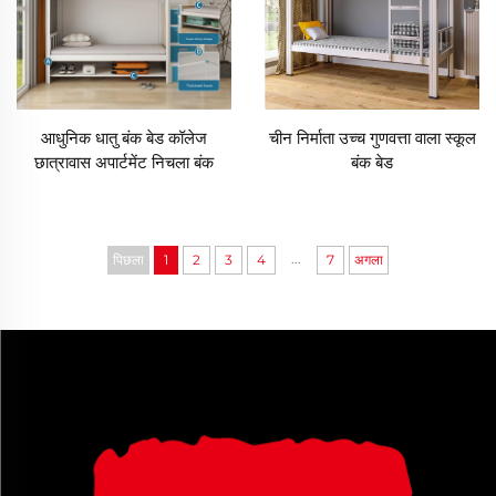
आधुनिक धातु बंक बेड कॉलेज
चीन निर्माता उच्च गुणवत्ता वाला स्कूल
छात्रावास अपार्टमेंट निचला बंक
बंक बेड
अलमारी/डेस्क संयोजन आयरन फ्रेम
बंक बेड
...
पिछला
1
2
3
4
7
अगला