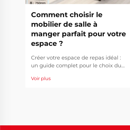
Comment choisir le
mobilier de salle à
manger parfait pour votre
espace ?
Créer votre espace de repas idéal :
un guide complet pour le choix du
mobilier. Le cœur de chaque
Voir plus
maison se trouve dans sa salle à
manger, un lieu où les familles se
rassemblent, où les souvenirs se
forment et où les conversations
s'échangent librement autour de
bons repas. Choisir le bon mobilier
de...