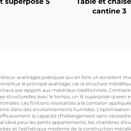
it superposé 5
Table et chais
cantine 3
mbreux avantages pratiques qui en font un excellent inv
constitue le principal avantage, car la structure métalliq
ux par rapport aux matériaux traditionnels. Contraire
ses structurelles avec le temps, un lit superposé queen
males. Les finitions résistantes à la corrosion appliqué
même dans des environnements humides. L'optimisation 
ble efficacement la capacité d'hébergement sans nécessit
l idéal pour les petits appartements, les chambres d'invi
épurées et l'esthétique moderne de la construction métal