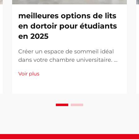
meilleures options de lits
en dortoir pour étudiants
en 2025
Créer un espace de sommeil idéal
dans votre chambre universitaire. Le
passage à la vie universitaire
Voir plus
implique de nombreux
changements, et l'un des aspects
les plus importants est d'assurer un
repos de qualité dans votre nouvel
espace de vie. Un lit de résidence
bien choisi peut faire toute la
différence...