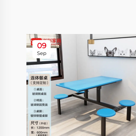
09
Sep