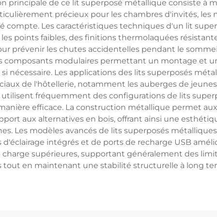
ction principale de ce lit superposé métallique consiste 
rticulièrement précieux pour les chambres d'invités, les 
compte. Les caractéristiques techniques d'un lit super
s points faibles, des finitions thermolaquées résistantes
pour prévenir les chutes accidentelles pendant le somm
s composants modulaires permettant un montage et un dé
écessaire. Les applications des lits superposés métall
rciaux de l'hôtellerie, notamment les auberges de jeune
s utilisent fréquemment des configurations de lits super
e manière efficace. La construction métallique permet aux
pport aux alternatives en bois, offrant ainsi une esthé
nes. Les modèles avancés de lits superposés métalliques
clairage intégrés et de ports de recharge USB amélioran
 charge supérieures, supportant généralement des limi
s tout en maintenant une stabilité structurelle à long te