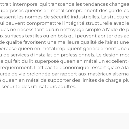
attrait intemporel qui transcende les tendances changean
 superposés queens en métal comprennent des garde-cor
assent les normes de sécurité industrielles. La structur
i peuvent compromettre l'intégrité structurelle avec le 
iques ne nécessitant qu'un nettoyage simple à l'aide de
 surfaces textiles ou en bois qui peuvent abriter des aca
 qualité favorisent une meilleure qualité de l'air et une
uperposé queen en métal impliquent généralement une c
s ou de services d'installation professionnels. Le desig
ui fait du lit superposé queen en métal un excellent cho
quemment. L'efficacité économique ressort grâce à la co
rée de vie prolongée par rapport aux matériaux alternatif
 queen en métal de supporter des limites de charge plus
sécurité des utilisateurs adultes.