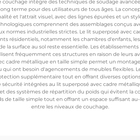
 de couchage intègre des techniques de soudage avancé
à long terme pour des utilisateurs de tous âges. La conce
nalité et l'attrait visuel, avec des lignes épurées et un 
hnologiques comprennent des assemblages conçus avec 
x normes industrielles strictes. Le lit superposé avec ca
ts résidentiels, notamment les chambres d'enfants, les
la surface au sol reste essentielle. Les établissements s
lisent fréquemment ces structures en raison de leurs ava
vec cadre métallique en taille simple permet un montage 
 qui ont besoin d'agencements de meubles flexibles. L
rotection supplémentaire tout en offrant diverses optio
de sécurité intégrées au lit superposé avec cadre métall
et des systèmes de répartition du poids qui évitent la co
 de taille simple tout en offrant un espace suffisant au
entre les niveaux de couchage.