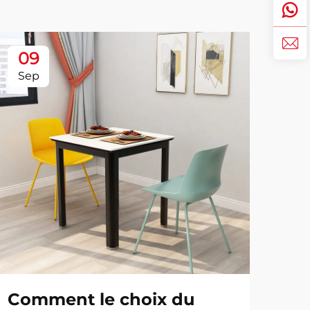
09
0
Sep
Se
Comment le choix du
Co