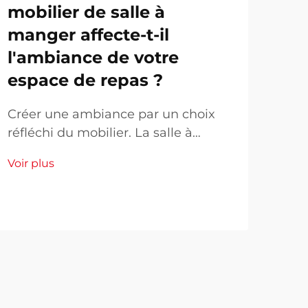
mobilier de salle à
d'u
manger affecte-t-il
inf
l'ambiance de votre
êtr
espace de repas ?
gl
Créer une ambiance par un choix
Lien
réfléchi du mobilier. La salle à
vie 
manger est bien plus qu'un simple
acad
Voir plus
Voir
lieu de partage des repas : c'est là
sert
que se forment des souvenirs
devi
durables, où les échanges s'écoulent
quo
librement et où les liens se
lon
renforcent autour de plats
Alo
savoureux et d'une compagnie
entie
chaleureuse...