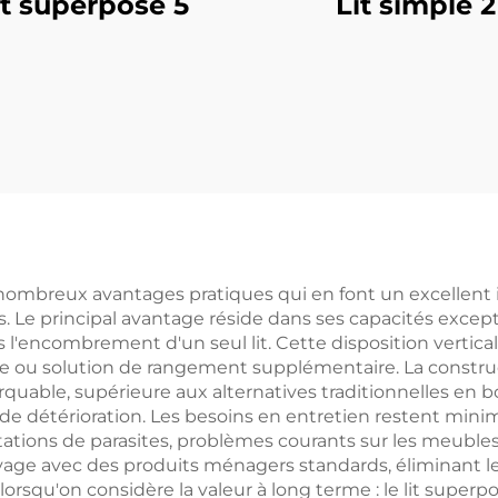
it superposé 5
Lit simple 2
 nombreux avantages pratiques qui en font un excellent i
s. Le principal avantage réside dans ses capacités exce
'encombrement d'un seul lit. Cette disposition vertical
ude ou solution de rangement supplémentaire. La constru
quable, supérieure aux alternatives traditionnelles en boi
de détérioration. Les besoins en entretien restent minim
stations de parasites, problèmes courants sur les meuble
yage avec des produits ménagers standards, éliminant le
 lorsqu'on considère la valeur à long terme : le lit supe