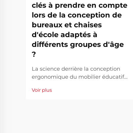
clés à prendre en compte
lors de la conception de
bureaux et chaises
d'école adaptés à
différents groupes d'âge
?
La science derrière la conception
ergonomique du mobilier éducatif
Concevoir un environnement
Voir plus
d'apprentissage optimal commence
par une conception réfléchie du
mobilier scolaire. Le mobilier utilisé
quotidiennement par les élèves joue
un rôle essentiel dans leur confort,