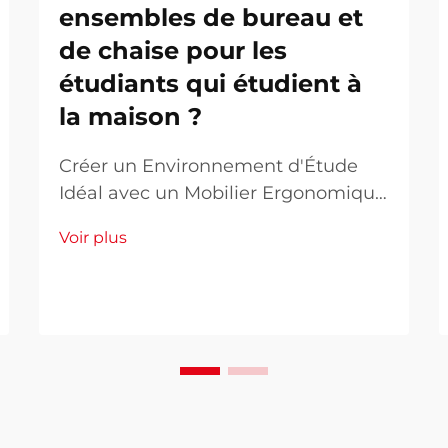
ensembles de bureau et
de chaise pour les
étudiants qui étudient à
la maison ?
Créer un Environnement d'Étude
Idéal avec un Mobilier Ergonomique
La bonne combinaison de bureau et
Voir plus
chaise scolaires constitue la base
d'un espace d'étude à domicile
efficace. Alors que les
apprentissages à distance et
hybrides deviennent de plus en plus
courants, la création d'un espace de
travail ergonomique...