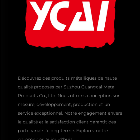
Découvrez des produits métalliques de haute
qualité proposés par Suzhou Guangcai Metal
Products Co., Ltd. Nous offrons conception sur
mesure, développement, production et un
service exceptionnel. Notre engagement envers
la qualité et la satisfaction client garantit des
partenariats à long terme. Explorez notre
gamme dès aujourd'hui !