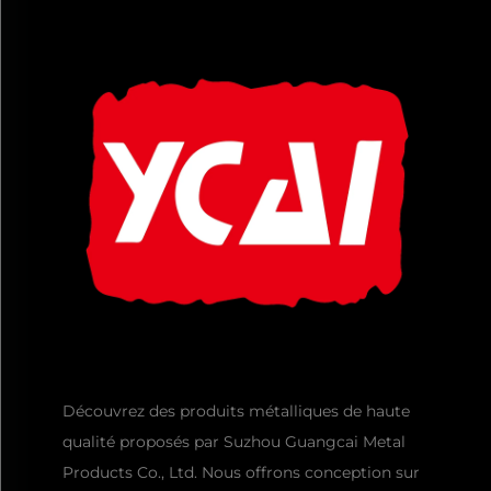
Découvrez des produits métalliques de haute
qualité proposés par Suzhou Guangcai Metal
Products Co., Ltd. Nous offrons conception sur