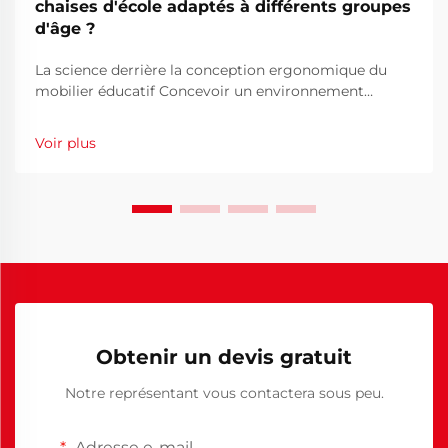
chaises d'école adaptés à différents groupes
d'âge ?
La science derrière la conception ergonomique du
mobilier éducatif Concevoir un environnement
d'apprentissage optimal commence par une
conception réfléchie du mobilier scolaire. Le mobilier
Voir plus
utilisé quotidiennement par les élèves joue un rôle
essentiel dans leur confort, leur posture et leur
capacité à se concentrer...
Obtenir un devis gratuit
Notre représentant vous contactera sous peu.
Adresse e-mail