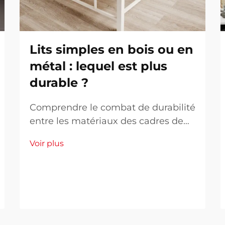
Lits simples en bois ou en
métal : lequel est plus
durable ?
Comprendre le combat de durabilité
entre les matériaux des cadres de
lit. Lorsqu'il s'agit d'aménager votre
Voir plus
chambre à coucher, choisir entre un
lit simple en bois et un lit simple en
métal représente plus qu'une
simple décision esthétique. La
durabilité de votre cadre de lit a un
impact direct sur...