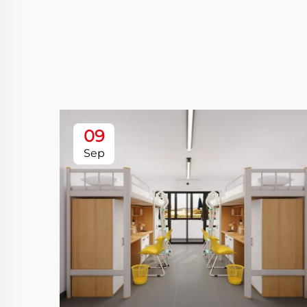
09
Sep