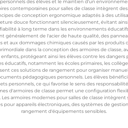
personnels des élèves et le maintien d'un environnemen
ires contemporaines pour salles de classe intègrent de
ncipes de conception ergonomique adaptés à des utilisa
ture douce fonctionnant silencieusement, évitant ainsi 
iabilité à long terme dans les environnements éducatifs
nt généralement de l'acier de haute qualité, des panneau
sses et aux dommages chimiques causés par les produits
primordiale dans la conception des armoires de classe, ave
nfants, protégeant ainsi les élèves contre les dangers p
s éducatifs, notamment les écoles primaires, les collèges,
isent ces solutions de rangement pour organiser manuels 
 documents pédagogiques personnels. Les élèves bénéfic
objets personnels, ce qui favorise le sens des responsabil
s d'armoires de classe permet une configuration flexib
. Les armoires modernes pour salles de classe intègrent
es pour appareils électroniques, des systèmes de gestion
rangement d'équipements sensibles.