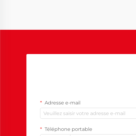
repas. Alors que l'habitat urbain
devient de plus en plus courant, des
solutions de mobilier innovantes
ont...
Adresse e-mail
Téléphone portable