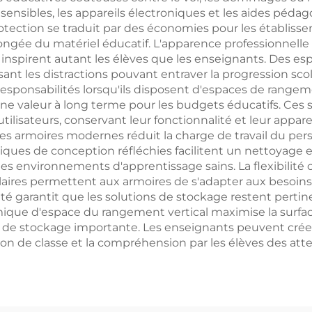
ensibles, les appareils électroniques et les aides pédag
otection se traduit par des économies pour les établissem
ngée du matériel éducatif. L'apparence professionnelle
inspirent autant les élèves que les enseignants. Des esp
isant les distractions pouvant entraver la progression sc
sponsabilités lorsqu'ils disposent d'espaces de rangemen
une valeur à long terme pour les budgets éducatifs. Ces 
 utilisateurs, conservant leur fonctionnalité et leur a
n des armoires modernes réduit la charge de travail du per
istiques de conception réfléchies facilitent un nettoyage 
s environnements d'apprentissage sains. La flexibilité c
aires permettent aux armoires de s'adapter aux besoin
ité garantit que les solutions de stockage restent pertin
que d'espace du rangement vertical maximise la surface 
té de stockage importante. Les enseignants peuvent crée
tion de classe et la compréhension par les élèves des att