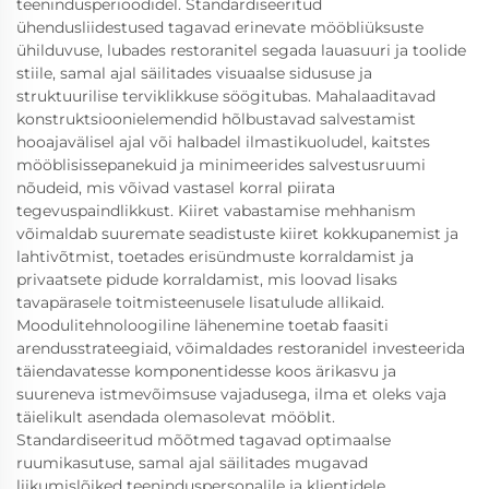
teenindusperioodidel. Standardiseeritud
ühendusliidestused tagavad erinevate mööbliüksuste
ühilduvuse, lubades restoranitel segada lauasuuri ja toolide
stiile, samal ajal säilitades visuaalse sidususe ja
struktuurilise terviklikkuse söögitubas. Mahalaaditavad
konstruktsioonielemendid hõlbustavad salvestamist
hooajavälisel ajal või halbadel ilmastikuoludel, kaitstes
mööblisissepanekuid ja minimeerides salvestusruumi
nõudeid, mis võivad vastasel korral piirata
tegevuspaindlikkust. Kiiret vabastamise mehhanism
võimaldab suuremate seadistuste kiiret kokkupanemist ja
lahtivõtmist, toetades erisündmuste korraldamist ja
privaatsete pidude korraldamist, mis loovad lisaks
tavapärasele toitmisteenusele lisatulude allikaid.
Moodulitehnoloogiline lähenemine toetab faasiti
arendusstrateegiaid, võimaldades restoranidel investeerida
täiendavatesse komponentidesse koos ärikasvu ja
suureneva istmevõimsuse vajadusega, ilma et oleks vaja
täielikult asendada olemasolevat mööblit.
Standardiseeritud mõõtmed tagavad optimaalse
ruumikasutuse, samal ajal säilitades mugavad
liikumislõiked teeninduspersonalile ja klientidele,