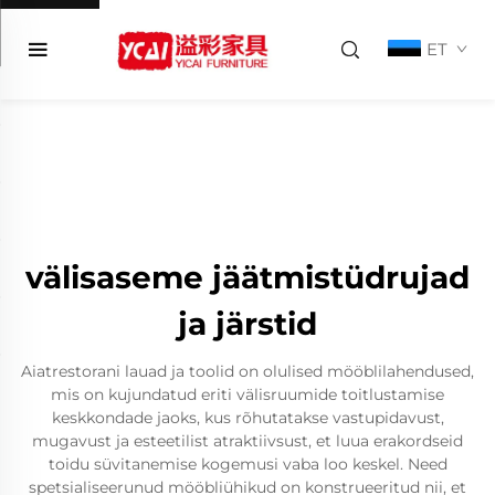
ET
välisaseme jäätmistüdrujad
ja järstid
Aiatrestorani lauad ja toolid on olulised mööblilahendused,
mis on kujundatud eriti välisruumide toitlustamise
keskkondade jaoks, kus rõhutatakse vastupidavust,
mugavust ja esteetilist atraktiivsust, et luua erakordseid
toidu süvitanemise kogemusi vaba loo keskel. Need
spetsialiseerunud mööbliühikud on konstrueeritud nii, et