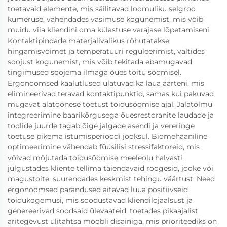
toetavaid elemente, mis säilitavad loomuliku selgroo
kumeruse, vähendades väsimuse kogunemist, mis võib
muidu viia kliendini oma külastuse varajase lõpetamiseni.
Kontaktipindade materjalivalikus rõhutatakse
hingamisvõimet ja temperatuuri reguleerimist, vältides
soojust kogunemist, mis võib tekitada ebamugavad
tingimused soojema ilmaga õues toitu söömisel.
Ergonoomsed kaalutlused ulatuvad ka laua äärteni, mis
elimineerivad teravad kontaktipunktid, samas kui pakuvad
mugavat alatoonese toetust toidusöömise ajal. Jalatolmu
integreerimine baarikõrgusega õuesrestoranite laudade ja
toolide juurde tagab õige jalgade asendi ja vereringe
toetuse pikema istumisperioodi jooksul. Biomehaaniline
optimeerimine vähendab füüsilisi stressifaktoreid, mis
võivad mõjutada toidusöömise meeleolu halvasti,
julgustades kliente tellima täiendavaid roogesid, jooke või
magustoite, suurendades keskmist tehingu väärtust. Need
ergonoomsed parandused aitavad luua positiivseid
toidukogemusi, mis soodustavad kliendilojaalsust ja
genereerivad soodsaid ülevaateid, toetades pikaajalist
äritegevust ülitähtsa mööbli disainiga, mis prioriteediks on