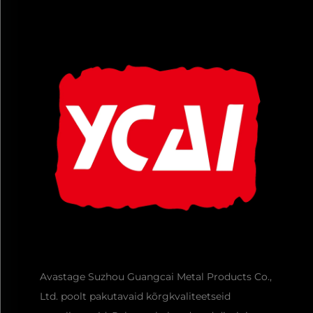
Avastage Suzhou Guangcai Metal Products Co.,
Ltd. poolt pakutavaid kõrgkvaliteetseid