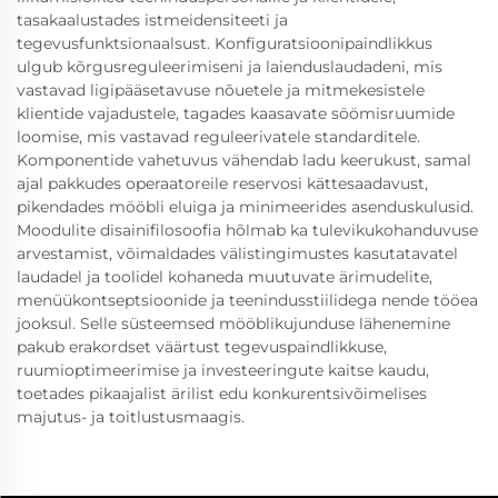
tasakaalustades istmeidensiteeti ja
tegevusfunktsionaalsust. Konfiguratsioonipaindlikkus
ulgub kõrgusreguleerimiseni ja laienduslaudadeni, mis
vastavad ligipääsetavuse nõuetele ja mitmekesistele
klientide vajadustele, tagades kaasavate söömisruumide
loomise, mis vastavad reguleerivatele standarditele.
Komponentide vahetuvus vähendab ladu keerukust, samal
ajal pakkudes operaatoreile reservosi kättesaadavust,
pikendades mööbli eluiga ja minimeerides asenduskulusid.
Moodulite disainifilosoofia hõlmab ka tulevikukohanduvuse
arvestamist, võimaldades välistingimustes kasutatavatel
laudadel ja toolidel kohaneda muutuvate ärimudelite,
menüükontseptsioonide ja teenindusstiilidega nende tööea
jooksul. Selle süsteemsed mööblikujunduse lähenemine
pakub erakordset väärtust tegevuspaindlikkuse,
ruumioptimeerimise ja investeeringute kaitse kaudu,
toetades pikaajalist ärilist edu konkurentsivõimelises
majutus- ja toitlustusmaagis.