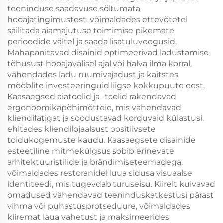
teeninduse saadavuse sõltumata
hooajatingimustest, võimaldades ettevõtetel
säilitada aiamajutuse toimimise pikemate
perioodide vältel ja saada lisatuluvoogusid.
Mahapanitavad disainid optimeerivad ladustamise
tõhusust hooajavälisel ajal või halva ilma korral,
vähendades ladu ruumivajadust ja kaitstes
mööblite investeeringuid liigse kokkupuute eest.
Kaasaegsed aiatoolid ja -toolid rakendavad
ergonoomikapõhimõtteid, mis vähendavad
kliendifatigat ja soodustavad korduvaid külastusi,
ehitades kliendilojaalsust positiivsete
toidukogemuste kaudu. Kaasaegsete disainide
esteetiline mitmekülgsus sobib erinevate
arhitektuuristilide ja brändimiseteemadega,
võimaldades restoranidel luua sidusa visuaalse
identiteedi, mis tugevdab turuseisu. Kiirelt kuivavad
omadused vähendavad teeninduskatkestusi pärast
vihma või puhastusprotseduure, võimaldades
kiiremat laua vahetust ja maksimeerides