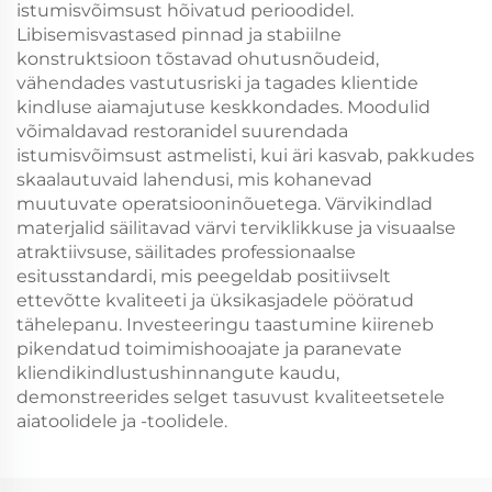
istumisvõimsust hõivatud perioodidel.
Libisemisvastased pinnad ja stabiilne
konstruktsioon tõstavad ohutusnõudeid,
vähendades vastutusriski ja tagades klientide
kindluse aiamajutuse keskkondades. Moodulid
võimaldavad restoranidel suurendada
istumisvõimsust astmelisti, kui äri kasvab, pakkudes
skaalautuvaid lahendusi, mis kohanevad
muutuvate operatsiooninõuetega. Värvikindlad
materjalid säilitavad värvi terviklikkuse ja visuaalse
atraktiivsuse, säilitades professionaalse
esitusstandardi, mis peegeldab positiivselt
ettevõtte kvaliteeti ja üksikasjadele pööratud
tähelepanu. Investeeringu taastumine kiireneb
pikendatud toimimishooajate ja paranevate
kliendikindlustushinnangute kaudu,
demonstreerides selget tasuvust kvaliteetsetele
aiatoolidele ja -toolidele.