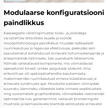
Modulaarse konfiguratsiooni
paindlikkus
Kaasaegsete välistingimustes toidu- ja jookidega
varustamise ettevõtete lauade ja toolide
moodulitehnoloogia paindlikkus muudab radikaalselt
ruumikasutuse ja tegevuse efektiivsuse, pakkudes seni
saavutamatut kohanduvust erinevate toitumisskenaaride ja
ärieesmärkide täitmiseks. See uuenduslik lähenemine
hõlmab vahetatavaid komponente, mis võimaldavad
operaatoreil kiiresti ümber paigutada istekohti ilma
erikoolituse või spetsiaalvahendite kasutamiseta,
maksimeerides ruumikasutust erineva külastatavuse ja
erinevate sündmuste ajal. Moodulite süsteem võimaldab
suumatu ülemineku väikestele kahe inimese seadistustele
ning suurematele grupihoidlatele, võimaldades restoranidel
optimeerida tulu genereerimist vastavalt broneeringute
mustreile ja käimasolevate klientide eelistustele erinevatel