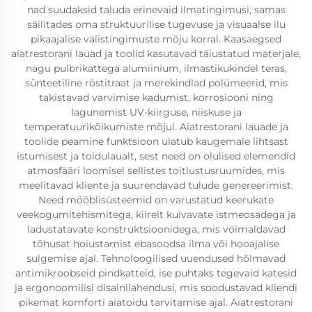
nad suudaksid taluda erinevaid ilmatingimusi, samas
säilitades oma struktuurilise tugevuse ja visuaalse ilu
pikaajalise välistingimuste mõju korral. Kaasaegsed
aiatrestorani lauad ja toolid kasutavad täiustatud materjale,
nagu pulbrikattega alumiinium, ilmastikukindel teras,
sünteetiline röstitraat ja merekindlad polümeerid, mis
takistavad varvimise kadumist, korrosiooni ning
lagunemist UV-kiirguse, niiskuse ja
temperatuurikõikumiste mõjul. Aiatrestorani lauade ja
toolide peamine funktsioon ulatub kaugemale lihtsast
istumisest ja toidulaualt, sest need on olulised elemendid
atmosfääri loomisel sellistes toitlustusruumides, mis
meelitavad kliente ja suurendavad tulude genereerimist.
Need mööblisüsteemid on varustatud keerukate
veekogumitehismitega, kiirelt kuivavate istmeosadega ja
ladustatavate konstruktsioonidega, mis võimaldavad
tõhusat hoiustamist ebasoodsa ilma või hooajalise
sulgemise ajal. Tehnoloogilised uuendused hõlmavad
antimikroobseid pindkatteid, ise puhtaks tegevaid katesid
ja ergonoomilisi disainilahendusi, mis soodustavad kliendi
pikemat komforti aiatoidu tarvitamise ajal. Aiatrestorani