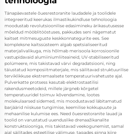
tehnoloogia
Tänapäevastele õuesrestoranite laudadele ja toolidele
integreeritud keerukas ilmastikukindluse tehnoloogia
moodustab revolutsioonilise edasimineku ärikasutusesse
mõeldud mööblitööstuses, pakkudes seni nägematut
kaitset mitmesuguste keskkonnategurite ees. See
kompleksne kaitssüsteem algab spetsialiseeritud
materjalivalikuga, mis hõlmab merisoola korrosioonile
vastupidavaid alumiiniumliiteaineid, UV-stabiliseeritud
polümeere, mis takistavad värvi degradatsiooni, ning
täiustatud komposiitmaterjale, mis säilitavad struktuurilise
terviklikkuse ekstremaalsete temperatuurivahetuste ajal.
Pulverkatte protsess kasutab elektrostaatilisi
rakendusmeetodeid, millele järgneb kõrgetel
temperatuuridel toimuv kõvendamine, lootes
molekulaarsed sidemed, mis moodustavad läbitamatud
barjäärid niiskuse tungimise, keemilise kokkupuute ja
mehaanilise kulumise ees. Need õuesrestoranite lauad ja
toolid on varustatud uuenduslike drenaažikanalite
konstruktsiooniga, mis takistavad veekogunemist, samal
ajal säilitades esteetilise välimuse, tagades pinna kiire