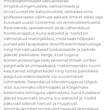
mööblilahendused vastupidavad
ilmastikutingimustele, varitsemisele ja
struktuursetele kahjustustele, säilitades oma
professionaalse välimuse aastaid, ilma et oleks vaja
kulukaid uuesti töötlemisi või remonditeenuseid.
Restoranide operaatoreid aitab vähendatud
hooldusvajadus, kuna aiatoolid ja -toolid on
valmistatud materjalidest, mida saab hõlpsasti
puhastada tavapäraste desinfitseerimislahustega
ning mis vastupidavad toiduklaaside ja jookide
jääkide plekkidele. Kerge, kuid tugeva
konstruktsiooniga saab personal lihtsalt ümber
paigutada istumispaikasid, maksimeerides ruumi
kasutamist kõrghetkedel ning lootes paindlikke
paigutusi erakondadele või suurematele
rühmadele. Parandatud kliendimugavus tõlgub
otse suuremaks viibimisajaks ja kõrgemate
keskmiste tehingute väärtusteks, kuna külalised
jäävad kauemaks istuma, kui aiatoolid ja -toolid
pakuvad sobivat toetust ja mugavust.
Ilmastikukindlad omadused tagavad järjepideva