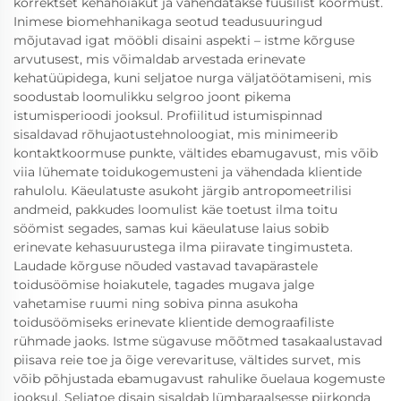
korrektset kehahoiakut ja vähendatakse füüsilist koormust.
Inimese biomehhanikaga seotud teadusuuringud
mõjutavad igat mööbli disaini aspekti – istme kõrguse
arvutusest, mis võimaldab arvestada erinevate
kehatüüpidega, kuni seljatoe nurga väljatöötamiseni, mis
soodustab loomulikku selgroo joont pikema
istumisperioodi jooksul. Profiilitud istumispinnad
sisaldavad rõhujaotustehnoloogiat, mis minimeerib
kontaktkoormuse punkte, vältides ebamugavust, mis võib
viia lühemate toidukogemusteni ja vähendada klientide
rahulolu. Käeulatuste asukoht järgib antropomeetrilisi
andmeid, pakkudes loomulist käe toetust ilma toitu
söömist segades, samas kui käeulatuse laius sobib
erinevate kehasuurustega ilma piiravate tingimusteta.
Laudade kõrguse nõuded vastavad tavapärastele
toidusöömise hoiakutele, tagades mugava jalge
vahetamise ruumi ning sobiva pinna asukoha
toidusöömiseks erinevate klientide demograafiliste
rühmade jaoks. Istme sügavuse mõõtmed tasakaalustavad
piisava reie toe ja õige verevarituse, vältides survet, mis
võib põhjustada ebamugavust rahulike õuelaua kogemuste
jooksul. Seljatoe disain sisaldab lümbaraalsesse piirkonda