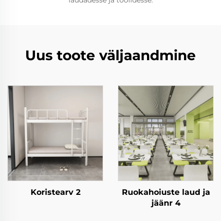
laudadesse ja toolidesse.
Uus toote väljaandmine
Koristearv 2
Ruokahoiuste laud ja
jäänr 4