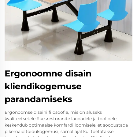
Ergonoomne disain
kliendikogemuse
parandamiseks
Ergonoomse disaini filosoofia, mis on aluseks
kvaliteetsetele õuesrestoranite laudadele ja toolidele,
keskendub optimaalse komfardi loomisele, et soodustada
pikemaid toidukogemusi, samal ajal kui toetatakse