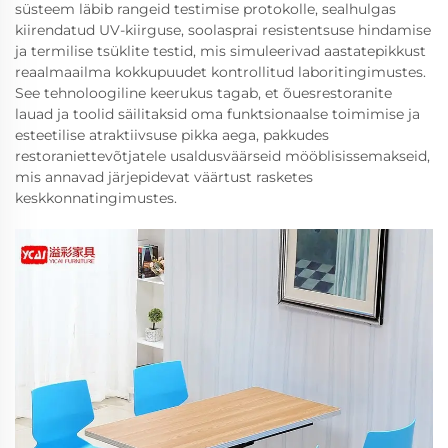
süsteem läbib rangeid testimise protokolle, sealhulgas
kiirendatud UV-kiirguse, soolasprai resistentsuse hindamise
ja termilise tsüklite testid, mis simuleerivad aastatepikkust
reaalmaailma kokkupuudet kontrollitud laboritingimustes.
See tehnoloogiline keerukus tagab, et õuesrestoranite
lauad ja toolid säilitaksid oma funktsionaalse toimimise ja
esteetilise atraktiivsuse pikka aega, pakkudes
restoraniettevõtjatele usaldusväärseid mööblisissemakseid,
mis annavad järjepidevat väärtust rasketes
keskkonnatingimustes.