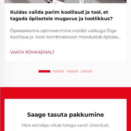
Kuidas valida parim koolilaud ja tool, et
tagada õpilastele mugavus ja tootlikkus?
Õpikeskkonna optimeerimine mööbli valikuga Õige
koolilaua ja -tooli kombinatsioon moodustab õpilase
õpikeskkonna aluse. Kui õpilased veedavad
päevadesse mitmeid tunde oma laudade taga istudes,
VAATA ROHKAEMALT
on istumise tähtsuses...
Saage tasuta pakkumine
Meie esindaja võtab teiega varsti ühendust.