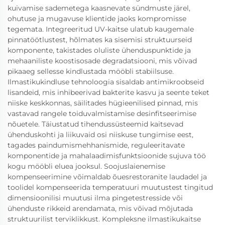
kuivamise sademetega kaasnevate sündmuste järel,
ohutuse ja mugavuse klientide jaoks kompromisse
tegemata. Integreeritud UV-kaitse ulatub kaugemale
pinnatöötlustest, hõlmates ka sisemisi struktuurseid
komponente, takistades oluliste ühenduspunktide ja
mehaaniliste koostisosade degradatsiooni, mis võivad
pikaaeg sellesse kindlustada mööbli stabiilsuse.
Ilmastikukindluse tehnoloogia sisaldab antimikroobseid
lisandeid, mis inhibeerivad bakterite kasvu ja seente teket
niiske keskkonnas, säilitades hügieenilised pinnad, mis
vastavad rangele toiduvalmistamise desinfitseerimise
nõuetele. Täiustatud tihendussüsteemid kaitsevad
ühenduskohti ja liikuvaid osi niiskuse tungimise eest,
tagades paindumismehhanismide, reguleeritavate
komponentide ja mahalaadimisfunktsioonide sujuva töö
kogu mööbli eluea jooksul. Soojuslaienemise
kompenseerimine võimaldab õuesrestoranite laudadel ja
toolidel kompenseerida temperatuuri muutustest tingitud
dimensioonilisi muutusi ilma pingetestresside või
ühenduste rikkeid arendamata, mis võivad mõjutada
struktuurilist terviklikkust. Kompleksne ilmastikukaitse