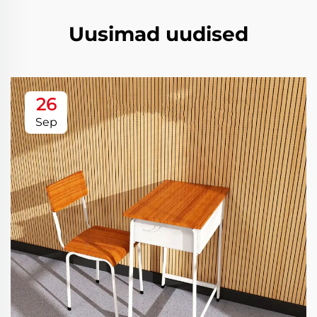
Uusimad uudised
26
Sep