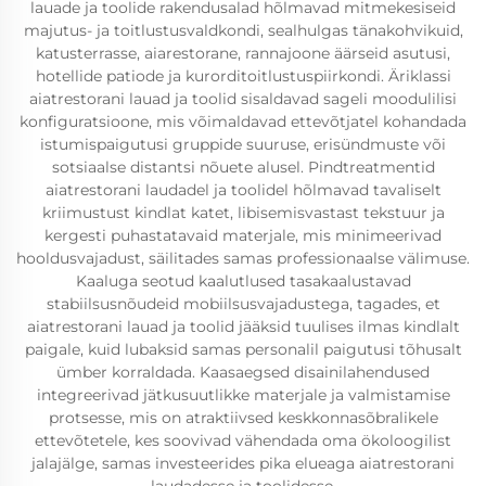
lauade ja toolide rakendusalad hõlmavad mitmekesiseid
majutus- ja toitlustusvaldkondi, sealhulgas tänakohvikuid,
katusterrasse, aiarestorane, rannajoone äärseid asutusi,
hotellide patiode ja kurorditoitlustuspiirkondi. Äriklassi
aiatrestorani lauad ja toolid sisaldavad sageli moodulilisi
konfiguratsioone, mis võimaldavad ettevõtjatel kohandada
istumispaigutusi gruppide suuruse, erisündmuste või
sotsiaalse distantsi nõuete alusel. Pindtreatmentid
aiatrestorani laudadel ja toolidel hõlmavad tavaliselt
kriimustust kindlat katet, libisemisvastast tekstuur ja
kergesti puhastatavaid materjale, mis minimeerivad
hooldusvajadust, säilitades samas professionaalse välimuse.
Kaaluga seotud kaalutlused tasakaalustavad
stabiilsusnõudeid mobiilsusvajadustega, tagades, et
aiatrestorani lauad ja toolid jääksid tuulises ilmas kindlalt
paigale, kuid lubaksid samas personalil paigutusi tõhusalt
ümber korraldada. Kaasaegsed disainilahendused
integreerivad jätkusuutlikke materjale ja valmistamise
protsesse, mis on atraktiivsed keskkonnasõbralikele
ettevõtetele, kes soovivad vähendada oma ökoloogilist
jalajälge, samas investeerides pika elueaga aiatrestorani