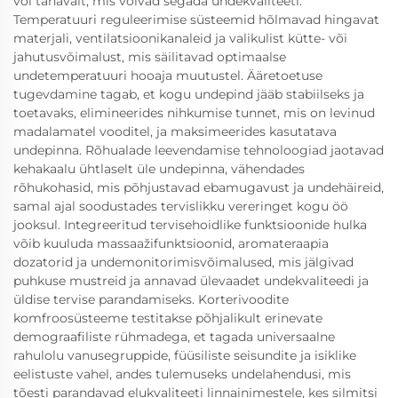
või tänavalt, mis võivad segada undekvaliteeti.
Temperatuuri reguleerimise süsteemid hõlmavad hingavat
materjali, ventilatsioonikanaleid ja valikulist kütte- või
jahutusvõimalust, mis säilitavad optimaalse
undetemperatuuri hooaja muutustel. Ääretoetuse
tugevdamine tagab, et kogu undepind jääb stabiilseks ja
toetavaks, elimineerides nihkumise tunnet, mis on levinud
madalamatel vooditel, ja maksimeerides kasutatava
undepinna. Rõhualade leevendamise tehnoloogiad jaotavad
kehakaalu ühtlaselt üle undepinna, vähendades
rõhukohasid, mis põhjustavad ebamugavust ja undehäireid,
samal ajal soodustades tervislikku vereringet kogu öö
jooksul. Integreeritud tervisehoidlike funktsioonide hulka
võib kuuluda massaažifunktsioonid, aromateraapia
dozatorid ja undemonitorimisvõimalused, mis jälgivad
puhkuse mustreid ja annavad ülevaadet undekvaliteedi ja
üldise tervise parandamiseks. Korterivoodite
komfroosüsteeme testitakse põhjalikult erinevate
demograafiliste rühmadega, et tagada universaalne
rahulolu vanusegruppide, füüsiliste seisundite ja isiklike
eelistuste vahel, andes tulemuseks undelahendusi, mis
tõesti parandavad elukvaliteeti linnainimestele, kes silmitsi