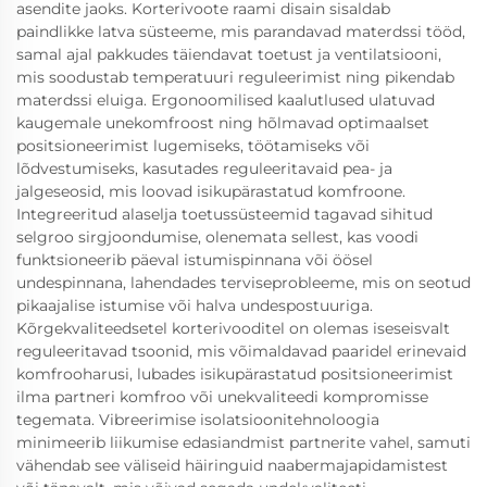
asendite jaoks. Korterivoote raami disain sisaldab
paindlikke latva süsteeme, mis parandavad materdssi tööd,
samal ajal pakkudes täiendavat toetust ja ventilatsiooni,
mis soodustab temperatuuri reguleerimist ning pikendab
materdssi eluiga. Ergonoomilised kaalutlused ulatuvad
kaugemale unekomfroost ning hõlmavad optimaalset
positsioneerimist lugemiseks, töötamiseks või
lõdvestumiseks, kasutades reguleeritavaid pea- ja
jalgeseosid, mis loovad isikupärastatud komfroone.
Integreeritud alaselja toetussüsteemid tagavad sihitud
selgroo sirgjoondumise, olenemata sellest, kas voodi
funktsioneerib päeval istumispinnana või öösel
undespinnana, lahendades terviseprobleeme, mis on seotud
pikaajalise istumise või halva undespostuuriga.
Kõrgekvaliteedsetel korterivooditel on olemas iseseisvalt
reguleeritavad tsoonid, mis võimaldavad paaridel erinevaid
komfrooharusi, lubades isikupärastatud positsioneerimist
ilma partneri komfroo või unekvaliteedi kompromisse
tegemata. Vibreerimise isolatsioonitehnoloogia
minimeerib liikumise edasiandmist partnerite vahel, samuti
vähendab see väliseid häiringuid naabermajapidamistest