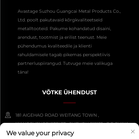
Avastage Suzhou Guangcai Metal Products Co.,
Ltd. poolt pakutavaid kõrgkvaliteetseid
metalltooteid. Pakume kohandatud disaini,
arendust, tootmist ja erilist teenust. Meie
pühendumus kvaliteedile ja klienti
rahuldamisele tagab pikemas perspektiivis
partnerluspiirangud. Tutvuge meie valikuga
täna!
VÕTKE ÜHENDUST
181 AIGEHAO ROAD WEITANG TOWN ,
XIANGCHENGDISTRICT , SUZHOU 215132 , P.R.CHINA
We value your privacy
+86-152 5000 0863