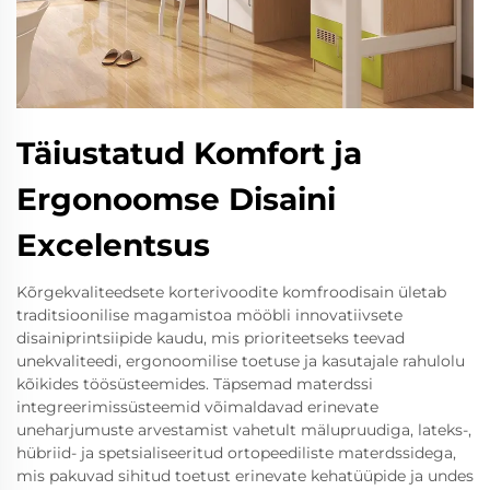
Täiustatud Komfort ja
Ergonoomse Disaini
Excelentsus
Kõrgekvaliteedsete korterivoodite komfroodisain ületab
traditsioonilise magamistoa mööbli innovatiivsete
disainiprintsiipide kaudu, mis prioriteetseks teevad
unekvaliteedi, ergonoomilise toetuse ja kasutajale rahulolu
kõikides töösüsteemides. Täpsemad materdssi
integreerimissüsteemid võimaldavad erinevate
uneharjumuste arvestamist vahetult mälupruudiga, lateks-,
hübriid- ja spetsialiseeritud ortopeediliste materdssidega,
mis pakuvad sihitud toetust erinevate kehatüüpide ja undes