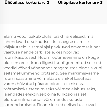
Üliõpilase korteriarv 2
Üliõpilase korteriarv 3
Elamu voodi pakub olulisi praktilisi eeliseid, mis
lahendavad otsekaudselt kaasaegse elamise
väljakutseid ja samal ajal pakkuvad erakordselt hea
väärtuse nende tarbijatele, kes hoolivad
ruumikasutusest. Ruumi optimeerimine on kõige
olulisem eelis, kuna õigesti konfigureeritud sellised
voodid võivad vähendada magamistoa pindala kuni
seitsmekümmend protsenti. See märkimisväärne
ruumi säästmine võimaldab elanikel kasutada
varem hõivatud põrandapinda toitmiseks,
töötamiseks, treenimiseks või meelelahutuseks,
laiendades efektiivselt oma funktsionaalset
eluruumi ilma rendi- või omanduskulude
suurendamiseta. Finantsielised eelised ulatuvad