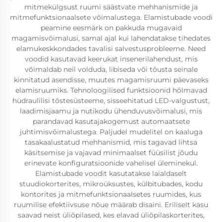
mitmekülgsust ruumi säästvate mehhanismide ja
mitmefunktsionaalsete võimalustega. Elamistubade voodi
peamine eesmärk on pakkuda mugavaid
magamisvõimalusi, samal ajal kui lahendatakse tihedates
elamukeskkondades tavalisi salvestusprobleeme. Need
voodid kasutavad keerukat insenerilahendust, mis
võimaldab neil volduda, libiseda või tõusta seinale
kinnitatud asendisse, muutes magamisruumi päevaseks
elamisruumiks. Tehnoloogilised funktsioonid hõlmavad
hüdraulilisi tõstesüsteeme, sisseehitatud LED-valgustust,
laadimisjaamu ja nutikodu ühenduvusvõimalusi, mis
parandavad kasutajakogemust automaatsete
juhtimisvõimalustega. Paljudel mudelitel on kaaluga
tasakaalustatud mehhanismid, mis tagavad lihtsa
käsitsemise ja vajavad minimaalset füüsilist jõudu
erinevate konfiguratsioonide vahelisel üleminekul.
Elamistubade voodit kasutatakse laialdaselt
stuudiokorterites, mikroüksustes, külbitubades, kodu
kontorites ja mitmefunktsionaalsetes ruumides, kus
ruumilise efektiivsuse nõue määrab disaini. Eriliselt kasu
saavad neist üliõpilased, kes elavad üliõpilaskorterites,