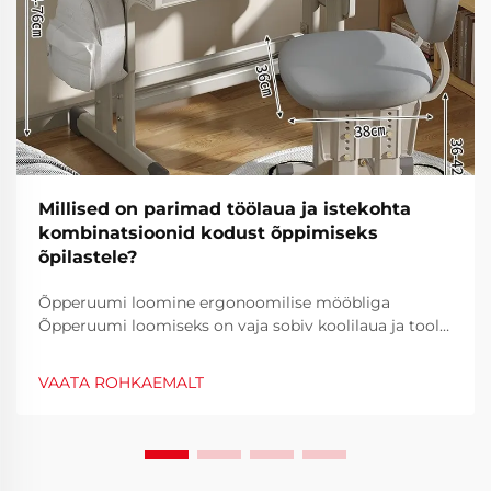
Millised on parimad töölaua ja istekohta
kombinatsioonid kodust õppimiseks
õpilastele?
Õpperuumi loomine ergonoomilise mööbliga
Õpperuumi loomiseks on vaja sobiv koolilaua ja tooli
kombinatsioon. Kuna kaugõpe ja hübridõpe on üha
levinum, on oluline luua ergonoomiline tööruum...
VAATA ROHKAEMALT