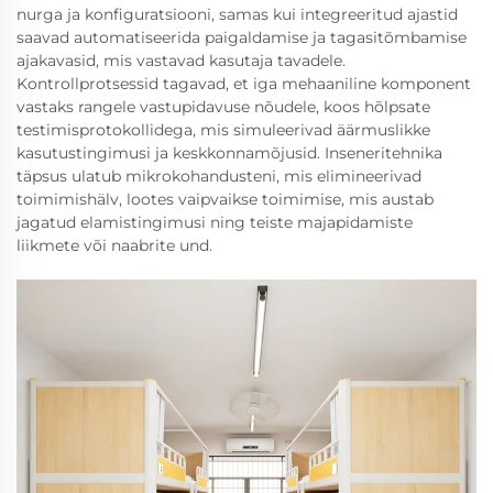
nurga ja konfiguratsiooni, samas kui integreeritud ajastid
saavad automatiseerida paigaldamise ja tagasitõmbamise
ajakavasid, mis vastavad kasutaja tavadele.
Kontrollprotsessid tagavad, et iga mehaaniline komponent
vastaks rangele vastupidavuse nõudele, koos hõlpsate
testimisprotokollidega, mis simuleerivad äärmuslikke
kasutustingimusi ja keskkonnamõjusid. Inseneritehnika
täpsus ulatub mikrokohandusteni, mis elimineerivad
toimimishälv, lootes vaipvaikse toimimise, mis austab
jagatud elamistingimusi ning teiste majapidamiste
liikmete või naabrite und.