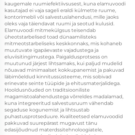
kaugemale ruumiefektiivsusest, kuna elamuvoodi
kasutajad ei vaja sageli eraldi külmette ruume,
kontorimebli või salvestuslahendusi, mille jaoks
oleks vaja täiendavat ruumi ja seotud kulusid.
Elamuvoodi mitmekülgsus teisendab
üheotstarbelised toad dünaamilisteks
mitmeotstarbeliseks keskkonnaks, mis kohaneb
muutuvate igapäevaste vajadustega ja
eluviisitingimustega. Paigaldusprotsess on
muutunud järjest lihtsamaks, kui paljud mudelid
nõuavad minimaalset kokkupanemist ja pakuvad
läbimõeldud kinnitussüsteeme, mis sobivad
erinevate seinte tüüpide ja ehitusmaterjalidega.
Hooldusnõuded on traditsiooniliste
magamistoalahendustega võrreldes madalamad,
kuna integreeritud salvestusruum vähendab
segaduse kogunemist ja lihtsustab
puhastusprotseduure. Kvaliteetsed elamuvoodid
pakkuvad suurepärast mugavust tänu
edasijõudnud materdssitehnoloogiatele,