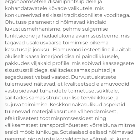
ergonoomsetele disainiprintsiipidele ja
kohandatavatele kõvade valikutele, mis
konkureerivad esiklassi traditsiooniliste vooditega.
Ohutuse parameetrid hõlmavad kindlaid
lukustusmehhanisme, pehme sulgemise
funktsioone ja hädaolukorra avamissüsteeme, mis
tagavad usaldusväärse toimimise pikema
kasutusaja jooksul. Elamuvoodi esteetiline ilu aitab
oluliselt kaasa interjööri disaini paindlikkusele,
pakkudes viljakaid profiile, mis sobivad kaasaegsete
sisustusstiilidega, säilitades samas puhtad ja
segadusest vabad vaated. Durvustuskatsete
tulemused näitavad, et kvaliteetsed elamuvoodid
vastupidavad tuhandete toimetusetsüklitele,
säilitades samas struktuurilise terviklikkuse ja
sujuva toimimise. Keskkonnakasulikud aspektid
tulenevad materjalikasutuse vähendamisest,
efektiivsetest tootmisprotsessidest ning
väiksematest transpordinõuetest võrrelduna mitme
eraldi mööbliühikuga. Sotsiaalsed eelised hõlmavad
paremat pidustuste korraldamise võimalust, kuna