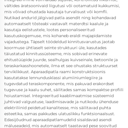
vältides äratsoonivaid liigutusi või ootamatuid kukkumisi,
mis võivad ohustada kasutaja turvalisust või komfli.
Nutikad andurid jälgivad patla asendit ning kohandavad
automaatselt tõsteabi vastavalt materdtsi kaalule ja
kasutaja eelistustele, lootes personaliseeritud
kasutuskogemuse, mis kohaneb eraldi majapidamiste
vajadustega. Täpselt töödeldud kinnitusvarustus jaotab
koormuse ühtlaselt seinte struktuuri üle, kasutades
täiustatud kinnitussüsteeme, mis sobivad erinevate
ehitustüüpide juurde, sealhulgas kuivseinale, betoonile ja
teraskarkasshoonetele, ilma et see ohustaks struktuurset
terviklikkust. Aparaadipatla raami konstruktsioonis
kasutatakse lennundusklassi alumiiniumlegiire ja
tugevdatud teraskomponente, mis pakuvad erakordset
tugevuse ja kaalu suhet, säilitades samas kompaktse profiili
hoiustamisel. Integreeritud kaablimaatmise süsteemid
juhtivad valgustuse, laadimisavade ja nutikodu ühenduse
elektriliinid peidetud kanalitesse, mis säilitavad puhta
esteetika, samas pakkudes ulatuslikku funktsionaalsust.
Edasijõudnud aparaadipatlamudelid sisaldavad asendi
mäluseadeid, mis automaatselt taastavad pese soovitud