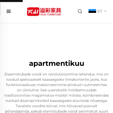
ET
apartmentikuu
Elaamistubade voodi on revolutsiooniline lahendus, mis on
loodud spetsiaalselt kaasaegsete linnakorterite jaoks, kus
funktsionaalsuse maksimeerimine piiratud ruutmeetrites
on ülioluline. See uuenduslik mööbelmuudab
traditsioonilise magamistoa mööbli mõiste, kombineerides
nutikad disainiprintsiibid kaasaegsete eluviiside nõuetega.
Tavaliste voodite kõrval, mis hõivavad püsivalt
põrandapinda, pakub elamistubade voodi senimatult suurt