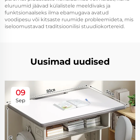
eluruumid jäävad külalistele meeldivaks ja
funktsionaalseks ilma ebamugava avatud
voodipesu või kitsaste ruumide probleemideta, mis
iseloomustavad traditsioonilisi stuudiokortereid.
Uusimad uudised
09
Sep