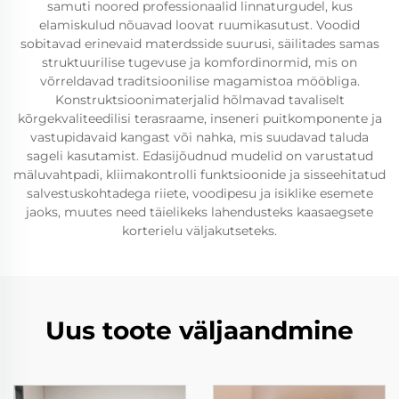
samuti noored professionaalid linnaturgudel, kus
elamiskulud nõuavad loovat ruumikasutust. Voodid
sobitavad erinevaid materdsside suurusi, säilitades samas
struktuurilise tugevuse ja komfordinormid, mis on
võrreldavad traditsioonilise magamistoa mööbliga.
Konstruktsioonimaterjalid hõlmavad tavaliselt
kõrgekvaliteedilisi terasraame, inseneri puitkomponente ja
vastupidavaid kangast või nahka, mis suudavad taluda
sageli kasutamist. Edasijõudnud mudelid on varustatud
mäluvahtpadi, kliimakontrolli funktsioonide ja sisseehitatud
salvestuskohtadega riiete, voodipesu ja isiklike esemete
jaoks, muutes need täielikeks lahendusteks kaasaegsete
korterielu väljakutseteks.
Uus toote väljaandmine