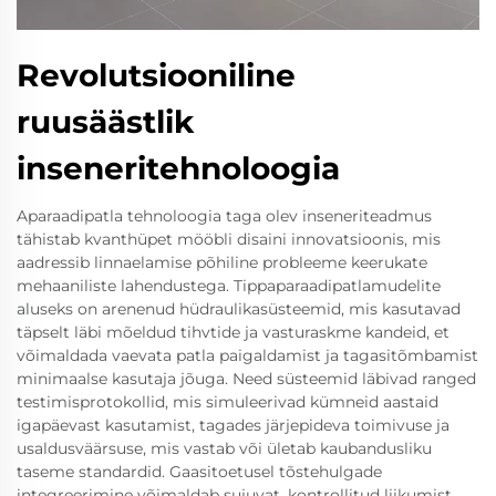
Revolutsiooniline
ruusäästlik
inseneritehnoloogia
Aparaadipatla tehnoloogia taga olev inseneriteadmus
tähistab kvanthüpet mööbli disaini innovatsioonis, mis
aadressib linnaelamise põhiline probleeme keerukate
mehaaniliste lahendustega. Tippaparaadipatlamudelite
aluseks on arenenud hüdraulikasüsteemid, mis kasutavad
täpselt läbi mõeldud tihvtide ja vasturaskme kandeid, et
võimaldada vaevata patla paigaldamist ja tagasitõmbamist
minimaalse kasutaja jõuga. Need süsteemid läbivad ranged
testimisprotokollid, mis simuleerivad kümneid aastaid
igapäevast kasutamist, tagades järjepideva toimivuse ja
usaldusväärsuse, mis vastab või ületab kaubandusliku
taseme standardid. Gaasitoetusel tõstehulgade
integreerimine võimaldab sujuvat, kontrollitud liikumist,