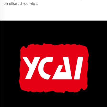
on piiratud ruumiga.