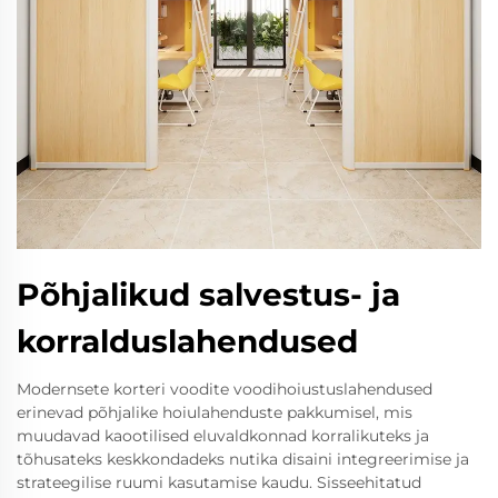
Põhjalikud salvestus- ja
korralduslahendused
Modernsete korteri voodite voodihoiustuslahendused
erinevad põhjalike hoiulahenduste pakkumisel, mis
muudavad kaootilised eluvaldkonnad korralikuteks ja
tõhusateks keskkondadeks nutika disaini integreerimise ja
strateegilise ruumi kasutamise kaudu. Sisseehitatud