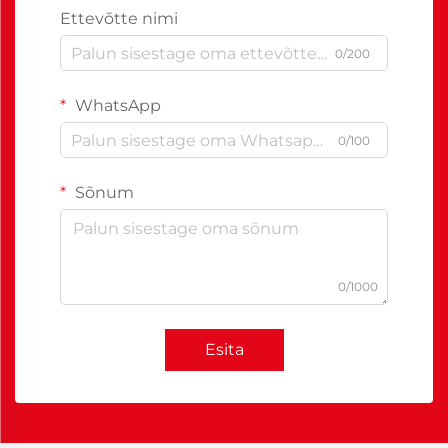
Ettevõtte nimi
0/200
WhatsApp
0/100
Sõnum
0/1000
Esita