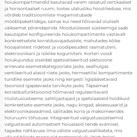
hoiukompartmendid kasutavad varem raisatud vertikaalset
ja horisontaalset ruumi, lootes ulatusliku hoiutiheduse, mis
võrdleb traditsiooniliste magamistubade
mööblipakettidega, samas kui need hõivavad oluliselt
väiksemat põrandapinda. Moodulülesest süsteemiga saab
kasutajatel konfigureerida hoiukompartimente vastavalt
konkreetsetele korraldusvajadustele, mahutades kõike
hooajalistest riidetest ja voodipesudest raamatuteni,
elektroonikani ja isiklike kogumiteni. Korteri voodi
hoiukujundus sisaldab spetsialiseeritud sektsioone
erinevate esemetekategooriate jaoks, sealhulgas
ventileeritud alasid riiete jaoks, hermeetilisi kompartimente
tundlike esemete jaoks ning kergesti ligipääsetavaid
tsoonisid igapäevaste tarvikute jaoks. Täpsemad
korraldusfunktsioonid hõlmavad reguleeritavaid
riiulistusiüsteeme, sahtlijaotajaid ja spetsiaalseid hoidikuid
konkreetsete esemete jaoks, nagu kingad, aksessuaarid ja
elektroonikaseadmed, säilitades korra ja maksimeerides
hoiuruumi tõhususe. Integreeritud valgustussüsteemid
valgustavad automaatselt hoiualasid nende avamisel,
tagades nähtavuse ilma väliste valgustusallikateta, mis