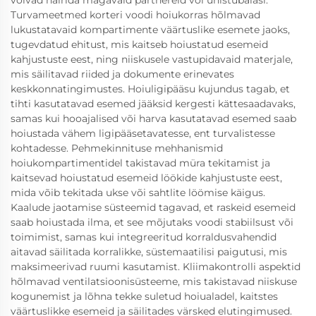
võivad häirida magavaid partnereid või ühistubalasi.
Turvameetmed korteri voodi hoiukorras hõlmavad
lukustatavaid kompartimente väärtuslike esemete jaoks,
tugevdatud ehitust, mis kaitseb hoiustatud esemeid
kahjustuste eest, ning niiskusele vastupidavaid materjale,
mis säilitavad riided ja dokumente erinevates
keskkonnatingimustes. Hoiuligipääsu kujundus tagab, et
tihti kasutatavad esemed jääksid kergesti kättesaadavaks,
samas kui hooajalised või harva kasutatavad esemed saab
hoiustada vähem ligipääsetavatesse, ent turvalistesse
kohtadesse. Pehmekinnituse mehhanismid
hoiukompartimentidel takistavad müra tekitamist ja
kaitsevad hoiustatud esemeid löökide kahjustuste eest,
mida võib tekitada ukse või sahtlite löömise käigus.
Kaalude jaotamise süsteemid tagavad, et raskeid esemeid
saab hoiustada ilma, et see mõjutaks voodi stabiilsust või
toimimist, samas kui integreeritud korraldusvahendid
aitavad säilitada korralikke, süstemaatilisi paigutusi, mis
maksimeerivad ruumi kasutamist. Kliimakontrolli aspektid
hõlmavad ventilatsioonisüsteeme, mis takistavad niiskuse
kogunemist ja lõhna tekke suletud hoiualadel, kaitstes
väärtuslikke esemeid ja säilitades värsked elutingimused.