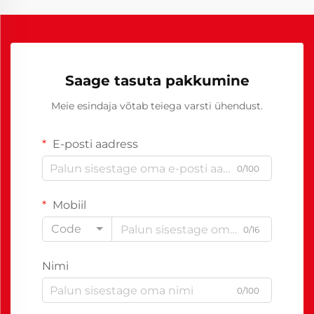
Saage tasuta pakkumine
Meie esindaja võtab teiega varsti ühendust.
E-posti aadress
0/100
Mobiil
Code
0/16
Nimi
0/100