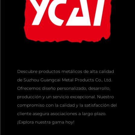
Descubre productos metálicos de alta calidad
de Suzhou Guangcai Metal Products Co., Ltd.
Ofrecemos diseño personalizado, desarrollo,
producción y un servicio excepcional. Nuestro
compromiso con la calidad y la satisfacción del
cliente asegura asociaciones a largo plazo.
¡Explora nuestra gama hoy!