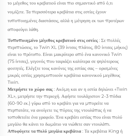
το μέγεθος του κρεβατιού είναι πιο σημαντικό από ό,τι
νομίζετε. Τα περισσότερα κρεβάτια στις εστίες έχουν
τυποποιημένες διαστάσεις, αλλά η μέτρηση εκ των προτέρων
αποφεύγει λάθη.
Τυποποιημένο μέγεθος κρεβατιού στις εστίες
: Σε πολλές
περιπτώσεις, το Twin XL (39 ίντσες πλάτος, 80 ίντσες μήκος)
είναι το πρότυπο. Είναι μακρύτερο από ένα κανονικό Twin
(75 ίντσες), γεγονός που ταιριάζει καλύτερα σε ψηλότερους
φοιτητές. Ελέγξτε τους κανόνες της εστίας σας – ορισμένες
μικρές εστίες χρησιμοποιούν κρεβάτια κανονικού μεγέθους
Twin.
Μετρήστε το χώρο σας
: Ακόμη και αν η εστία δηλώνει «Twin
XL», μετρήστε την περιοχή. Αφήστε τουλάχιστον 2-3 πόδια
(60-90 εκ.) γύρω από το κρεβάτι για να μπορείτε να
περπατάτε, να ανοίγετε τις πόρτες της ντουλάπας ή να
τοποθετείτε ένα γραφείο. Ένα κρεβάτι εστίας που είναι πολύ
μεγάλο θα κάνει το δωμάτιο να νιώθετε σαν ντουλάπι.
Αποφύγετε τα πολύ μεγάλα κρεβάτια
: Τα κρεβάτια King ή