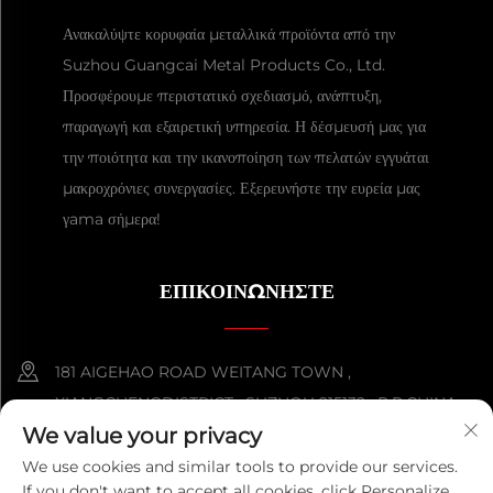
Ανακαλύψτε κορυφαία μεταλλικά προϊόντα από την
Suzhou Guangcai Metal Products Co., Ltd.
Προσφέρουμε περιστατικό σχεδιασμό, ανάπτυξη,
παραγωγή και εξαιρετική υπηρεσία. Η δέσμευσή μας για
την ποιότητα και την ικανοποίηση των πελατών εγγυάται
μακροχρόνιες συνεργασίες. Εξερευνήστε την ευρεία μας
γama σήμερα!
ΕΠΙΚΟΙΝΩΝΉΣΤΕ
181 AIGEHAO ROAD WEITANG TOWN ,
XIANGCHENGDISTRICT , SUZHOU 215132 , P.R.CHINA
We value your privacy
+86-152 5000 0863
We use cookies and similar tools to provide our services.
If you don't want to accept all cookies, click Personalize