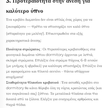
3. Προτεραιότητα στην άνεση για
καλύτερο ύπνο
Ένα κρεβάτι δωματίου δεν είναι απλώς ένας χώρος για να
ξεκουράζεστε — πρέπει να υποστηρίζει τον καλό ύπνο
(απαραίτητο για μελέτη!). Επικεντρωθείτε στα εξής
χαρακτηριστικά άνεσης:
Ποιότητα στρώματος
: Οι περισσότερες κρεβατοθήκες στα
φοιτητικά δωμάτια τύπου dormitory έρχονται με λεπτά,
σκληρά στρώματα. Επιλέξτε ένα στρώμα πάχους 6-8 ιντσών
(με μνήμης ή υβριδικό) για καλύτερη υποστήριξη. Επιλέξτε ένα
με αφαιρούμενο και πλυντό σεντόνι - πάντα υπάρχουν
ατυχήματα!
Σταθερότητα πλαισίου κρεβατιού
: Ένα ασταθές κρεβάτι στο
dormitory θα κάνει θόρυβο όλη τη νύχτα, κρατώντας εσάς (και
τον συγκάτοικό σας) ξύπνιο. Τα μεταλλικά πλαίσια είναι πιο
δυνατά από τα ξύλινα. Ελέγξτε για ενισχυμένες αρθρώσεις και
παχιά πόδια.