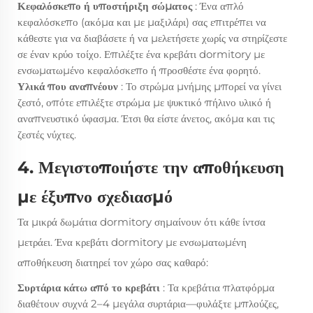
Κεφαλόσκεπο ή υποστήριξη σώματος
: Ένα απλό
κεφαλόσκεπο (ακόμα και με μαξιλάρι) σας επιτρέπει να
κάθεστε για να διαβάσετε ή να μελετήσετε χωρίς να στηρίζεστε
σε έναν κρύο τοίχο. Επιλέξτε ένα κρεβάτι dormitory με
ενσωματωμένο κεφαλόσκεπο ή προσθέστε ένα φορητό.
Υλικά που αναπνέουν
: Το στρώμα μνήμης μπορεί να γίνει
ζεστό, οπότε επιλέξτε στρώμα με ψυκτικό πήλινο υλικό ή
αναπνευστικό ύφασμα. Έτσι θα είστε άνετος, ακόμα και τις
ζεστές νύχτες.
4. Μεγιστοποιήστε την αποθήκευση
με έξυπνο σχεδιασμό
Τα μικρά δωμάτια dormitory σημαίνουν ότι κάθε ίντσα
μετράει. Ένα κρεβάτι dormitory με ενσωματωμένη
αποθήκευση διατηρεί τον χώρο σας καθαρό:
Συρτάρια κάτω από το κρεβάτι
: Τα κρεβάτια πλατφόρμα
διαθέτουν συχνά 2–4 μεγάλα συρτάρια—φυλάξτε μπλούζες,