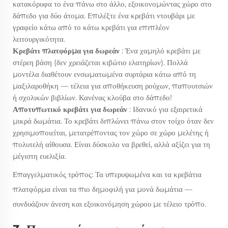
κατακόρυφα το ένα πάνω στο άλλο, εξοικονομώντας χώρο στο
δάπεδο για δύο άτομα. Επιλέξτε ένα κρεβάτι ντουβάρι με
γραφείο κάτω από το κάτω κρεβάτι για επιπλέον
λειτουργικότητα.
Κρεβάτι πλατφόρμα για δωρεάν
: Ένα χαμηλό κρεβάτι με
στέρεη βάση (δεν χρειάζεται κιβώτιο ελατηρίων). Πολλά
μοντέλα διαθέτουν ενσωματωμένα συρτάρια κάτω από τη
μαξιλαροθήκη — τέλεια για αποθήκευση ρούχων, παπουτσιών
ή σχολικών βιβλίων. Κανένας κλούβα στο δάπεδο!
Αποτυπωτικό κρεβάτι για δωρεάν
: Ιδανικό για εξαιρετικά
μικρά δωμάτια. Το κρεβάτι διπλώνει πάνω στον τοίχο όταν δεν
χρησιμοποιείται, μετατρέποντας τον χώρο σε χώρο μελέτης ή
πολυτελή αίθουσα. Είναι δύσκολο να βρεθεί, αλλά αξίζει για τη
μέγιστη ευελιξία.
Επαγγελματικός τρόπος: Τα υπερυψωμένα και τα κρεβάτια
πλατφόρμα είναι τα πιο δημοφιλή για μονά δωμάτια —
συνδυάζουν άνεση και εξοικονόμηση χώρου με τέλειο τρόπο.