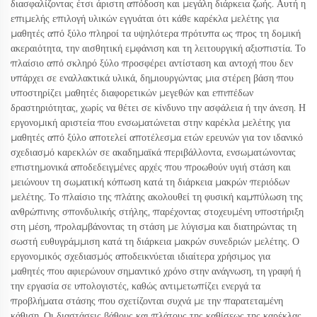
διασφαλίζοντας έτσι άριστη απόδοση και μεγάλη διάρκεια ζωής. Αυτή η
επιμελής επιλογή υλικών εγγυάται ότι κάθε καρέκλα μελέτης για
μαθητές από ξύλο πληροί τα υψηλότερα πρότυπα ως προς τη δομική
ακεραιότητα, την αισθητική εμφάνιση και τη λειτουργική αξιοπιστία. Το
πλαίσιο από σκληρό ξύλο προσφέρει αντίσταση και αντοχή που δεν
υπάρχει σε εναλλακτικά υλικά, δημιουργώντας μια στέρεη βάση που
υποστηρίζει μαθητές διαφορετικών μεγεθών και επιπέδων
δραστηριότητας, χωρίς να θέτει σε κίνδυνο την ασφάλεια ή την άνεση. Η
εργονομική αριστεία που ενσωματώνεται στην καρέκλα μελέτης για
μαθητές από ξύλο αποτελεί αποτέλεσμα ετών ερευνών για τον ιδανικό
σχεδιασμό καρεκλών σε ακαδημαϊκά περιβάλλοντα, ενσωματώνοντας
επιστημονικά αποδεδειγμένες αρχές που προωθούν υγιή στάση και
μειώνουν τη σωματική κόπωση κατά τη διάρκεια μακρών περιόδων
μελέτης. Το πλαίσιο της πλάτης ακολουθεί τη φυσική καμπύλωση της
ανθρώπινης σπονδυλικής στήλης, παρέχοντας στοχευμένη υποστήριξη
στη μέση, προλαμβάνοντας τη στάση με λύγισμα και διατηρώντας τη
σωστή ευθυγράμμιση κατά τη διάρκεια μακρών συνεδριών μελέτης. Ο
εργονομικός σχεδιασμός αποδεικνύεται ιδιαίτερα χρήσιμος για
μαθητές που αφιερώνουν σημαντικό χρόνο στην ανάγνωση, τη γραφή ή
την εργασία σε υπολογιστές, καθώς αντιμετωπίζει ενεργά τα
προβλήματα στάσης που σχετίζονται συχνά με την παρατεταμένη
κάθιση. Οι διαστάσεις βάθους και πλάτους της καθίσεως της καρέκλας