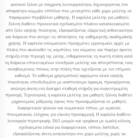
φυσικού ξύλου με σύγχρονη λειτουργικότητα, δημιουργώντας ένα
απαραίτητο κομμάτι επίπλου που μετατρέπει κάθε χώρο μελέτης σε
παραγωγικό περιβάλλον μάθησης. Η καρέκλα μελέτης για μαθητές
ξύλινη διαθέτει προσεκτικά σχεδιασμένο πλαίσιο κατασκευασμένο
από ξύλο υψηλής ποιότητας, εξασφαλίζοντας εξαιρετική ανθεκτικότητα
και διάρκεια που αντέχει τις απαιτήσεις της καθημερινής ακαδημαϊκής
χρήσης. Η καρέκλα ενσωματώνει προηγμένες εργονομικές αρχές με
πλάτη που ακολουθεί τις καμπύλες του σώματος και παρέχει άριστη
στήριξη στην περιοχή της μέσης, ενθαρρύνοντας τη σωστή στάση κατά
τη διάρκεια επεκτεταμένων συνεδριών μελέτης και αποτρέποντας τους
συνηθισμένους πόνους στην πλάτη που σχετίζονται με τον επίμονο
καθισμό. Το κάθισμα χρησιμοποιεί αφρώμενο υλικό υψηλής
πυκνότητας επενδεδυμένο με αναπνεύσιμο ύφασμα, προσφέροντας
ανώτερη άνεση ενώ διατηρεί σταθερή στήριξη για συγκεντρωμένη
προσοχή. Τεχνολογικά, η καρέκλα μελέτης για μαθητές ξύλινη διαθέτει
μηχανισμούς ρύθμισης ύψους που προσαρμόζονται σε μαθητές
διαφορετικών ηλικιών και σωματικών τύπων, με ομαλούς
πνευματικούς ελέγχους για εύκολη προσαρμογή. Η καρέκλα διαθέτει
λειτουργία περιστροφής 360 μοιρών και τροχάκια με ομαλή κύλιση,
σχεδιασμένα ειδικά για διαφορετικούς τύπους δαπέδων,
εξασφαλίζοντας άνετη κινητικότητα στο χώρο μελέτης χωρίς να