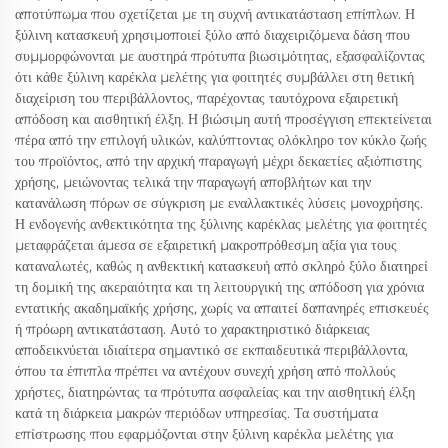
αποτύπωμα που σχετίζεται με τη συχνή αντικατάσταση επίπλων. Η
ξύλινη κατασκευή χρησιμοποιεί ξύλο από διαχειριζόμενα δάση που
συμμορφώνονται με αυστηρά πρότυπα βιωσιμότητας, εξασφαλίζοντας
ότι κάθε ξύλινη καρέκλα μελέτης για φοιτητές συμβάλλει στη θετική
διαχείριση του περιβάλλοντος, παρέχοντας ταυτόχρονα εξαιρετική
απόδοση και αισθητική έλξη. Η βιώσιμη αυτή προσέγγιση επεκτείνεται
πέρα από την επιλογή υλικών, καλύπτοντας ολόκληρο τον κύκλο ζωής
του προϊόντος, από την αρχική παραγωγή μέχρι δεκαετίες αξιόπιστης
χρήσης, μειώνοντας τελικά την παραγωγή αποβλήτων και την
κατανάλωση πόρων σε σύγκριση με εναλλακτικές λύσεις μονοχρήσης.
Η ενδογενής ανθεκτικότητα της ξύλινης καρέκλας μελέτης για φοιτητές
μεταφράζεται άμεσα σε εξαιρετική μακροπρόθεσμη αξία για τους
καταναλωτές, καθώς η ανθεκτική κατασκευή από σκληρό ξύλο διατηρεί
τη δομική της ακεραιότητα και τη λειτουργική της απόδοση για χρόνια
εντατικής ακαδημαϊκής χρήσης, χωρίς να απαιτεί δαπανηρές επισκευές
ή πρόωρη αντικατάσταση. Αυτό το χαρακτηριστικό διάρκειας
αποδεικνύεται ιδιαίτερα σημαντικό σε εκπαιδευτικά περιβάλλοντα,
όπου τα έπιπλα πρέπει να αντέχουν συνεχή χρήση από πολλούς
χρήστες, διατηρώντας τα πρότυπα ασφαλείας και την αισθητική έλξη
κατά τη διάρκεια μακρών περιόδων υπηρεσίας. Τα συστήματα
επίστρωσης που εφαρμόζονται στην ξύλινη καρέκλα μελέτης για