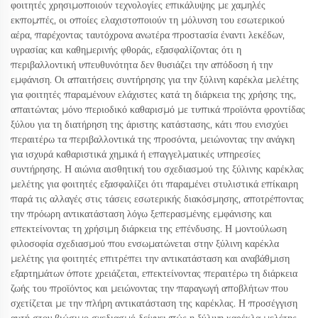
φοιτητές χρησιμοποιούν τεχνολογίες επικάλυψης με χαμηλές
εκπομπές, οι οποίες ελαχιστοποιούν τη μόλυνση του εσωτερικού
αέρα, παρέχοντας ταυτόχρονα ανωτέρα προστασία έναντι λεκέδων,
υγρασίας και καθημερινής φθοράς, εξασφαλίζοντας ότι η
περιβαλλοντική υπευθυνότητα δεν θυσιάζει την απόδοση ή την
εμφάνιση. Οι απαιτήσεις συντήρησης για την ξύλινη καρέκλα μελέτης
για φοιτητές παραμένουν ελάχιστες κατά τη διάρκεια της χρήσης της,
απαιτώντας μόνο περιοδικό καθαρισμό με τυπικά προϊόντα φροντίδας
ξύλου για τη διατήρηση της άριστης κατάστασης, κάτι που ενισχύει
περαιτέρω τα περιβαλλοντικά της προσόντα, μειώνοντας την ανάγκη
για ισχυρά καθαριστικά χημικά ή επαγγελματικές υπηρεσίες
συντήρησης. Η αιώνια αισθητική του σχεδιασμού της ξύλινης καρέκλας
μελέτης για φοιτητές εξασφαλίζει ότι παραμένει στυλιστικά επίκαιρη
παρά τις αλλαγές στις τάσεις εσωτερικής διακόσμησης, αποτρέποντας
την πρόωρη αντικατάσταση λόγω ξεπερασμένης εμφάνισης και
επεκτείνοντας τη χρήσιμη διάρκεια της επένδυσης. Η μοντούλωση
φιλοσοφία σχεδιασμού που ενσωματώνεται στην ξύλινη καρέκλα
μελέτης για φοιτητές επιτρέπει την αντικατάσταση και αναβάθμιση
εξαρτημάτων όποτε χρειάζεται, επεκτείνοντας περαιτέρω τη διάρκεια
ζωής του προϊόντος και μειώνοντας την παραγωγή αποβλήτων που
σχετίζεται με την πλήρη αντικατάσταση της καρέκλας. Η προσέγγιση