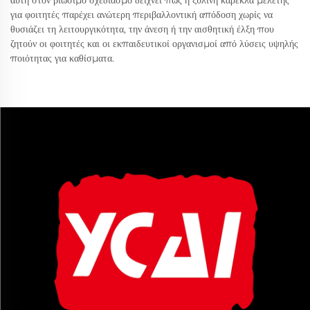
αυτή στον βιώσιμο σχεδιασμό δείχνει πώς η ξύλινη καρέκλα μελέτης
για φοιτητές παρέχει ανώτερη περιβαλλοντική απόδοση χωρίς να
θυσιάζει τη λειτουργικότητα, την άνεση ή την αισθητική έλξη που
ζητούν οι φοιτητές και οι εκπαιδευτικοί οργανισμοί από λύσεις υψηλής
ποιότητας για καθίσματα.