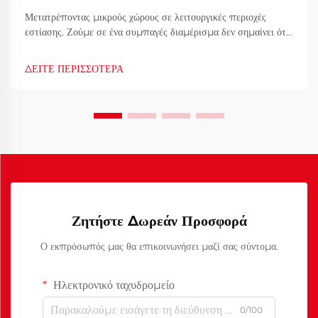
Μετατρέποντας μικρούς χώρους σε λειτουργικές περιοχές
εστίασης. Ζούμε σε ένα συμπαγές διαμέρισμα δεν σημαίνει ότι
πρέπει να θυσιάσουμε το στιλ ή τη λειτουργικότητα όσον αφορά
την περιοχή εστίασης. Καθώς η αστική διαβίωση γίνεται όλο και
ΔΕΙΤΕ ΠΕΡΙΣΣΟΤΕΡΑ
πιο δημοφιλής, καινοτόμες λύσεις επίπλων έχουν...
Ζητήστε Δωρεάν Προσφορά
Ο εκπρόσωπός μας θα επικοινωνήσει μαζί σας σύντομα.
Ηλεκτρονικό ταχυδρομείο
0/100