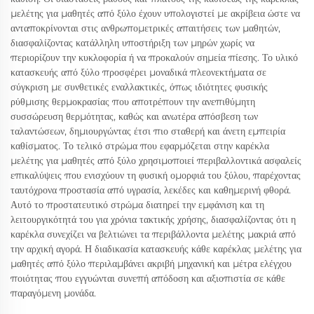
μελέτης για μαθητές από ξύλο έχουν υπολογιστεί με ακρίβεια ώστε να
ανταποκρίνονται στις ανθρωπομετρικές απαιτήσεις των μαθητών,
διασφαλίζοντας κατάλληλη υποστήριξη των μηρών χωρίς να
περιορίζουν την κυκλοφορία ή να προκαλούν σημεία πίεσης. Το υλικό
κατασκευής από ξύλο προσφέρει μοναδικά πλεονεκτήματα σε
σύγκριση με συνθετικές εναλλακτικές, όπως ιδιότητες φυσικής
ρύθμισης θερμοκρασίας που αποτρέπουν την ανεπιθύμητη
συσσώρευση θερμότητας, καθώς και ανωτέρα απόσβεση των
ταλαντώσεων, δημιουργώντας έτσι πιο σταθερή και άνετη εμπειρία
καθίσματος. Το τελικό στρώμα που εφαρμόζεται στην καρέκλα
μελέτης για μαθητές από ξύλο χρησιμοποιεί περιβαλλοντικά ασφαλείς
επικαλύψεις που ενισχύουν τη φυσική ομορφιά του ξύλου, παρέχοντας
ταυτόχρονα προστασία από υγρασία, λεκέδες και καθημερινή φθορά.
Αυτό το προστατευτικό στρώμα διατηρεί την εμφάνιση και τη
λειτουργικότητά του για χρόνια τακτικής χρήσης, διασφαλίζοντας ότι η
καρέκλα συνεχίζει να βελτιώνει τα περιβάλλοντα μελέτης μακριά από
την αρχική αγορά. Η διαδικασία κατασκευής κάθε καρέκλας μελέτης για
μαθητές από ξύλο περιλαμβάνει ακριβή μηχανική και μέτρα ελέγχου
ποιότητας που εγγυώνται συνεπή απόδοση και αξιοπιστία σε κάθε
παραγόμενη μονάδα.