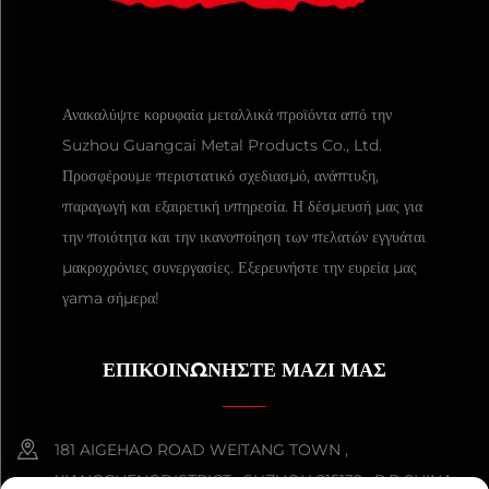
Ανακαλύψτε κορυφαία μεταλλικά προϊόντα από την
Suzhou Guangcai Metal Products Co., Ltd.
Προσφέρουμε περιστατικό σχεδιασμό, ανάπτυξη,
παραγωγή και εξαιρετική υπηρεσία. Η δέσμευσή μας για
την ποιότητα και την ικανοποίηση των πελατών εγγυάται
μακροχρόνιες συνεργασίες. Εξερευνήστε την ευρεία μας
γama σήμερα!
ΕΠΙΚΟΙΝΩΝΗΣΤΕ ΜΑΖΙ ΜΑΣ
181 AIGEHAO ROAD WEITANG TOWN ,
XIANGCHENGDISTRICT , SUZHOU 215132 , P.R.CHINA