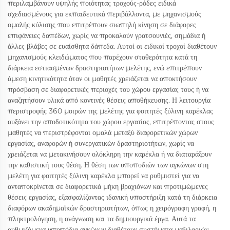
περιλαμβάνουν υψηλής ποιότητας τροχούς-ρόδες ειδικά
σχεδιασμένους για εκπαιδευτικά περιβάλλοντα, με μηχανισμούς
ομαλής κύλισης που επιτρέπουν σιωπηλή κίνηση σε διάφορες
επιφάνειες δαπέδων, χωρίς να προκαλούν γρατσουνιές, σημάδια ή
άλλες βλάβες σε ευαίσθητα δάπεδα. Αυτοί οι ειδικοί τροχοί διαθέτουν
μηχανισμούς κλειδώματος που παρέχουν σταθερότητα κατά τη
διάρκεια εστιασμένων δραστηριοτήτων μελέτης, ενώ επιτρέπουν
άμεση κινητικότητα όταν οι μαθητές χρειάζεται να αποκτήσουν
πρόσβαση σε διαφορετικές περιοχές του χώρου εργασίας τους ή να
αναζητήσουν υλικά από κοντινές θέσεις αποθήκευσης. Η λειτουργία
περιστροφής 360 μοιρών της μελέτης για φοιτητές ξύλινη καρέκλας
αυξάνει την αποδοτικότητα του χώρου εργασίας, επιτρέποντας στους
μαθητές να περιστρέφονται ομαλά μεταξύ διαφορετικών χώρων
εργασίας, αναφορών ή συνεργατικών δραστηριοτήτων, χωρίς να
χρειάζεται να μετακινήσουν ολόκληρη την καρέκλα ή να διαταράξουν
την καθιστική τους θέση. Η θέση των υποποδιών των αγκώνων στη
μελέτη για φοιτητές ξύλινη καρέκλα μπορεί να ρυθμιστεί για να
ανταποκρίνεται σε διαφορετικά μήκη βραχιόνων και προτιμώμενες
θέσεις εργασίας, εξασφαλίζοντας ιδανική υποστήριξη κατά τη διάρκεια
διαφόρων ακαδημαϊκών δραστηριοτήτων, όπως η χειρόγραφη γραφή, η
πληκτρολόγηση, η ανάγνωση και τα δημιουργικά έργα. Αυτά τα
ρυθμιζόμενα υποπόδια αγκώνων διαθέτουν συστήματα μαξιλαριών