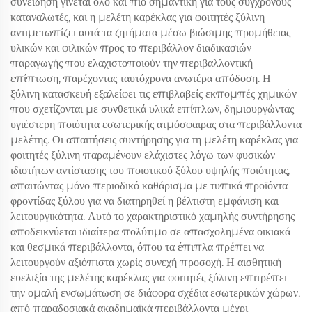
συνείδηση γίνεται όλο και πιο σημαντική για τους σύγχρονους
καταναλωτές, και η μελέτη καρέκλας για φοιτητές ξύλινη
αντιμετωπίζει αυτά τα ζητήματα μέσω βιώσιμης προμήθειας
υλικών και φιλικών προς το περιβάλλον διαδικασιών
παραγωγής που ελαχιστοποιούν την περιβαλλοντική
επίπτωση, παρέχοντας ταυτόχρονα ανωτέρα απόδοση. Η
ξύλινη κατασκευή εξαλείφει τις επιβλαβείς εκπομπές χημικών
που σχετίζονται με συνθετικά υλικά επίπλων, δημιουργώντας
υγιέστερη ποιότητα εσωτερικής ατμόσφαιρας στα περιβάλλοντα
μελέτης. Οι απαιτήσεις συντήρησης για τη μελέτη καρέκλας για
φοιτητές ξύλινη παραμένουν ελάχιστες λόγω των φυσικών
ιδιοτήτων αντίστασης του ποιοτικού ξύλου υψηλής ποιότητας,
απαιτώντας μόνο περιοδικό καθάρισμα με τυπικά προϊόντα
φροντίδας ξύλου για να διατηρηθεί η βέλτιστη εμφάνιση και
λειτουργικότητα. Αυτό το χαρακτηριστικό χαμηλής συντήρησης
αποδεικνύεται ιδιαίτερα πολύτιμο σε απασχολημένα οικιακά
και θεσμικά περιβάλλοντα, όπου τα έπιπλα πρέπει να
λειτουργούν αξιόπιστα χωρίς συνεχή προσοχή. Η αισθητική
ευελιξία της μελέτης καρέκλας για φοιτητές ξύλινη επιτρέπει
την ομαλή ενσωμάτωση σε διάφορα σχέδια εσωτερικών χώρων,
από παραδοσιακά ακαδημαϊκά περιβάλλοντα μέχρι