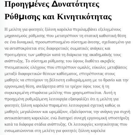
Προηγμένες Δυνατότητες
Ρύθμισης και Κινητικότητας
Η μελέτη για φοιτητές ξύλινη καρέκλα περιλαμβάνει εξελιγμένους
μηχανισμούς ρύθμισης που μετατρέπουν τη στατική καθιστική θέση
σε ένα δυναμικό, προσωποποιημένο σύστημα άνεσης, σχεδιασμένο για
να ανταποκρίνεται στις διαφορετικές σωματικές ανάγκες και
προτιμήσεις των μαθητών κατά τη διάρκεια της ακαδημαϊκής τους
ανάπτυξης. Το σύστημα ρύθμισης του ύψους διαθέτει ακριβείς
πνευματικούς ελέγχους που επιτρέπουν ομαλές, εύκολες μεταβάσεις
μεταξύ διαφορετικών θέσεων καθίσματος, επιτρέποντας στους
μαθητές να επιτύχουν τη βέλτιστη ευθυγράμμιση με το θρανίο και την
εργονομική θέση, ανεξάρτητα από το τρέχον ύψος τους ή τη
συγκεκριμένη επιφάνεια μελέτης που χρησιμοποιείται. Αυτή η
προηγμένη ρυθμιζόμενη λειτουργία εξασφαλίζει ότι η μελέτη για
φοιτητές ξύλινη καρέκλα παραμένει λειτουργικά σχετική καθώς οι
μαθητές μεγαλώνουν και ωριμάζουν, εξαλείφοντας την ανάγκη για συχνή
αντικατάσταση καρεκλών, ενώ διατηρεί συνεχή εργονομική υποστήριξη
κατά τα διάφορα στάδια ανάπτυξης. Οι λειτουργίες κινητικότητας που
ενσωματώνονται στη μελέτη για φοιτητές ξύλινη καρέκλα