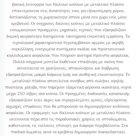
βασική λειτουργία των δίκλινων κούνιων με μεταλλικό πλαίσιο
επικεντρώνεται στις δυνατότητές τους για εξοικονόμηση χώρου,
διπλασιάζοντας τη χωρητικότητα ύπνου μέσα στο χώρο ενός μόνο
κρεβατιού. Οι σύγχρονες δίκλινες κούνιες με μεταλλικό πλαίσιο
ενσωματώνουν προηγμένες μηχανικές τεχνικές που εξασφαλίζουν
δομική ακεραιότητα διατηρώντας ταυτόχρονα ελκυστική εμφάνιση. Τα
τεχνολογικά χαρακτηριστικά περιλαμβάνουν αρμούς με ακριβή
συγκόλληση, ενισχυμένα συστήματα σκάλας και προστατευτικά
κιγκλιδώματα ασφαλείας που πληρούν αυστηρά πρότυπα ασφαλείας.
Πολλά σύγχρονα μοντέλα διαθέτουν επικάλυψη με σκόνη που
αντιστέκεται σε γρατζουνιές, αποκολλήσεις και διάβρωση,
εξασφαλίζοντας μακρά διάρκεια ζωής και αισθητική ελκυστικότητα. Το
μεταλλικό πλαίσιο αποτελείται συνήθως από σωλήνες υψηλής
ποιότητας χάλυβα, που παρέχουν εξαιρετική φέρουσα ικανότητα, συχνά
μέχρι 250 λίβρες ανά κούνια. Οι προηγμένες διαδικασίες κατασκευής
εξασφαλίζουν λείες άκρες και στρογγυλεμένες γωνίες, εξαλείφοντας
αιχμηρές επιφάνειες που θα μπορούσαν να δημιουργήσουν κινδύνους
ασφαλείας. Οι εφαρμογές των δίκλινων κούνιων με μεταλλικό πλαίσιο
εκτείνονται πέρα από τις παραδοσιακές χρήσεις σε υπνοδωμάτια,
καθιστώντας τις ευέλικτες επιλογές για διάφορα περιβάλλοντα. Στα
παιδικά δωμάτια, αυτά τα κρεβάτια δημιουργούν διασκεδαστικές