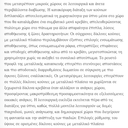
που μετατρέπουν μικρούς χώρους σε λειτουργικά και άνετα
περιβάλλοντα διαβίωσης. Η κατακόρυφη διάταξη των κούνιων
διπλασιάζει αποτελεσματικά τη χωρητικότητα για ύπνο μέσα στο χώρο
που θα καταλάμβανε ένα συμβατικό μονό κρεβάτι, απελευθερώνοντας
πολύτιμο χώρο στο πάτωμα για άλλα απαραίτητα έπιπλα, λύσεις
αποθήκευσης ή ζώνες δραστηριοτήτων. Οι σύγχρονες δίκλινες κούνιες
με μεταλλικό πλαίσιο περιλαμβάνουν έξυπνες επιλογές ενσωμάτωσης
αποθήκευσης, όπως ενσωματωμένα ράφια, επιτραπέζιες επιφάνειες
και υποδοχές αποθήκευσης κάτω από το κρεβάτι, μεγιστοποιώντας τη
χρησιμότητα χωρίς να αυξηθεί το συνολικό αποτύπωμα. Το ρευστό
προφίλ της μεταλλικής κατασκευής επιτρέπει στενότερες αποστάσεις
και πιο αποδοτικές διαρρυθμίσεις δωματίου σε σύγκριση με πιο
όγκινες ξύλινες εναλλακτικές. Οι μετατρέψιμες λειτουργίες επιτρέπουν
σε πολλές δίκλινες κούνιες με μεταλλικό πλαίσιο να χωρίζονται σε
ξεχωριστά δίκλινα κρεβάτια όταν αλλάζουν οι ανάγκες χώρου,
προσφέροντας μακροπρόθεσμη προσαρμοστικότητα σε εξελισσόμενες
οικιακές ανάγκες. Η λειτουργική ευελιξία εκτείνεται πέρα από τις
διατάξεις για ύπνο, καθώς πολλά μοντέλα λειτουργούν ως δομές
παιχνιδιού, γωνιές ανάγνωσης και δημιουργικοί χώροι που διεγείρουν
τη φαντασία και την ανάπτυξη των παιδιών. Επιλογές ρύθμισης του
ύψους σε ορισμένες δίκλινες κούνιες με μεταλλικό πλαίσιο