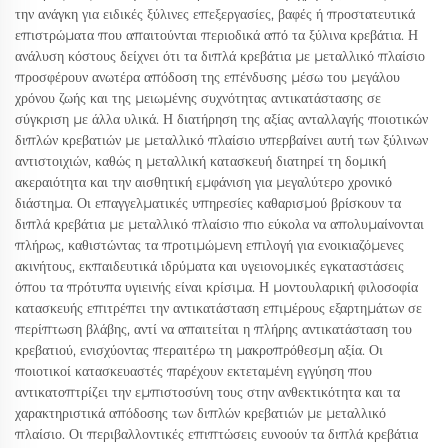
την ανάγκη για ειδικές ξύλινες επεξεργασίες, βαφές ή προστατευτικά
επιστρώματα που απαιτούνται περιοδικά από τα ξύλινα κρεβάτια. Η
ανάλυση κόστους δείχνει ότι τα διπλά κρεβάτια με μεταλλικό πλαίσιο
προσφέρουν ανωτέρα απόδοση της επένδυσης μέσω του μεγάλου
χρόνου ζωής και της μειωμένης συχνότητας αντικατάστασης σε
σύγκριση με άλλα υλικά. Η διατήρηση της αξίας ανταλλαγής ποιοτικών
διπλών κρεβατιών με μεταλλικό πλαίσιο υπερβαίνει αυτή των ξύλινων
αντιστοιχιών, καθώς η μεταλλική κατασκευή διατηρεί τη δομική
ακεραιότητα και την αισθητική εμφάνιση για μεγαλύτερο χρονικό
διάστημα. Οι επαγγελματικές υπηρεσίες καθαρισμού βρίσκουν τα
διπλά κρεβάτια με μεταλλικό πλαίσιο πιο εύκολα να απολυμαίνονται
πλήρως, καθιστώντας τα προτιμώμενη επιλογή για ενοικιαζόμενες
ακινήτους, εκπαιδευτικά ιδρύματα και υγειονομικές εγκαταστάσεις
όπου τα πρότυπα υγιεινής είναι κρίσιμα. Η μοντουλαρική φιλοσοφία
κατασκευής επιτρέπει την αντικατάσταση επιμέρους εξαρτημάτων σε
περίπτωση βλάβης, αντί να απαιτείται η πλήρης αντικατάσταση του
κρεβατιού, ενισχύοντας περαιτέρω τη μακροπρόθεσμη αξία. Οι
ποιοτικοί κατασκευαστές παρέχουν εκτεταμένη εγγύηση που
αντικατοπτρίζει την εμπιστοσύνη τους στην ανθεκτικότητα και τα
χαρακτηριστικά απόδοσης των διπλών κρεβατιών με μεταλλικό
πλαίσιο. Οι περιβαλλοντικές επιπτώσεις ευνοούν τα διπλά κρεβάτια