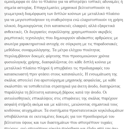
ομοιόμορφα σε όλο το πλαίσιο για να αποτρέψει τοπικές αδυναμίες ή
σημεία αστοχίας. Επαγγελματίες μηχανικοί βελτιστοποιούν τη
γεωμετρική διαμόρφωση των διπλών κούνιων με μεταλλικό πλαίσιο
για να μεγιστοποιήσουν τη σταθερότητα ενώ ελαχιστοποιούν τη χρήση
υλικού, δημιουργώντας έτσι κατασκευές ελαφριές αλλά εξαιρετικά
ανθεκτικές. Οι διεργασίες συγκόλλησης χρησιμοποιούν ακριβείς
ρομποτικές τεχνολογίες που δημιουργούν αδιάκοπες αρθρώσεις με
ανωτέρα χαρακτηριστικά αντοχής σε σύγκριση με τις παραδοσιακές
μεθόδους συναρμολόγησης. Τα μέτρα ελέγχου ποιότητας
περιλαμβάνουν δοκιμές φόρτισης που προσομοιώνουν χρόνια
φυσιολογικής χρήσης, διασφαλίζοντας ότι κάθε διπλή κούνια με
μεταλλικό πλαίσιο πληροί ή υπερβαίνει τις προδιαγραφές του
κατασκευαστή πριν φτάσει στους καταναλωτές. Η ενσωμάτωση της
σκάλας αποτελεί ένα αριστούργημα μηχανικής ασφαλείας, με κάθε
σκαλοπάτι να τοποθετείται στρατηγικά για άνετη άνοδο, διατηρώντας
παράλληλα τη βέλτιστη κατανομή βάρους κατά την άνοδο. Οι
αντιολισθητικές επικαλύψεις στις επιφάνειες της σκάλας παρέχουν
ασφαλή στήριξη ακόμα και με κάλτσες, μειώνοντας σημαντικά τους
κινδύνους ατυχημάτων. Τα συστήματα προστατευτικών κιγκλιδωμάτων
υποβάλλονται σε εκτεταμένες δοκιμές για τον προσδιορισμό του
βέλτιστου ύψους και των διαστημάτων που αποτρέπουν τυχαίες
πτώσεις, ενώ επιτρέπουν εύκολη πρόσβαση και έξοδο από την άνω