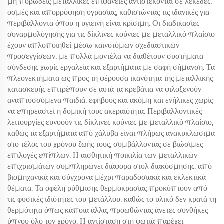
μη πορώδεις μεταλλικές επιφάνειες αντιστέκονται σε λεκέδες,
οσμές και απορρόφηση υγρασίας, καθιστώντας τις ιδανικές για
περιβάλλοντα όπου η υγιεινή είναι κρίσιμη. Οι διαδικασίες
συναρμολόγησης για τις δίκλινες κούνιες με μεταλλικό πλαίσιο
έχουν απλοποιηθεί μέσω καινοτόμων σχεδιαστικών
προσεγγίσεων, με πολλά μοντέλα να διαθέτουν συστήματα
σύνδεσης χωρίς εργαλεία και εξαρτήματα με σαφή σήμανση. Τα
πλεονεκτήματα ως προς τη φέρουσα ικανότητα της μεταλλικής
κατασκευής επιτρέπουν σε αυτά τα κρεβάτια να φιλοξενούν
αναπτυσσόμενα παιδιά, εφήβους και ακόμη και ενήλικες χωρίς
να επηρεαστεί η δομική τους ακεραιότητα. Περιβαλλοντικές
λειτουργίες ευνοούν τις δίκλινες κούνιες με μεταλλικό πλαίσιο,
καθώς τα εξαρτήματα από χάλυβα είναι πλήρως ανακυκλώσιμα
στο τέλος του χρόνου ζωής τους, συμβάλλοντας σε βιώσιμες
επιλογές επίπλων. Η αισθητική ποικιλία των μεταλλικών
επιχρισμάτων συμπληρώνει διάφορα στυλ διακόσμησης, από
βιομηχανικά και σύγχρονα μέχρι παραδοσιακά και εκλεκτικά
θέματα. Τα οφέλη ρύθμισης θερμοκρασίας προκύπτουν από
τις φυσικές ιδιότητες του μετάλλου, καθώς το υλικό δεν κρατά τη
θερμότητα όπως κάποια άλλα, προωθώντας άνετες συνθήκες
ύπνου όλο τον χρόνο. Η αντίσταση στη φωτιά παρέχει