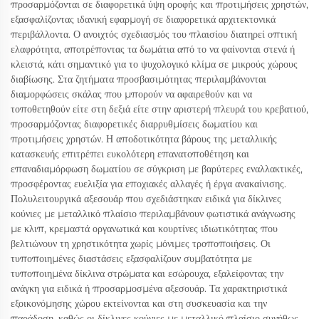
προσαρμόζονται σε διαφορετικά ύψη οροφής και προτιμήσεις χρηστών,
εξασφαλίζοντας ιδανική εφαρμογή σε διαφορετικά αρχιτεκτονικά
περιβάλλοντα. Ο ανοιχτός σχεδιασμός του πλαισίου διατηρεί οπτική
ελαφρότητα, αποτρέποντας τα δωμάτια από το να φαίνονται στενά ή
κλειστά, κάτι σημαντικό για το ψυχολογικό κλίμα σε μικρούς χώρους
διαβίωσης. Στα ζητήματα προσβασιμότητας περιλαμβάνονται
διαμορφώσεις σκάλας που μπορούν να αφαιρεθούν και να
τοποθετηθούν είτε στη δεξιά είτε στην αριστερή πλευρά του κρεβατιού,
προσαρμόζοντας διαφορετικές διαρρυθμίσεις δωματίου και
προτιμήσεις χρηστών. Η αποδοτικότητα βάρους της μεταλλικής
κατασκευής επιτρέπει ευκολότερη επανατοποθέτηση και
επαναδιαμόρφωση δωματίου σε σύγκριση με βαρύτερες εναλλακτικές,
προσφέροντας ευελιξία για εποχιακές αλλαγές ή έργα ανακαίνισης.
Πολυλειτουργικά αξεσουάρ που σχεδιάστηκαν ειδικά για δίκλινες
κούνιες με μεταλλικό πλαίσιο περιλαμβάνουν φωτιστικά ανάγνωσης
με κλιπ, κρεμαστά οργανωτικά και κουρτίνες ιδιωτικότητας που
βελτιώνουν τη χρηστικότητα χωρίς μόνιμες τροποποιήσεις. Οι
τυποποιημένες διαστάσεις εξασφαλίζουν συμβατότητα με
τυποποιημένα δίκλινα στρώματα και εσώρουχα, εξαλείφοντας την
ανάγκη για ειδικά ή προσαρμοσμένα αξεσουάρ. Τα χαρακτηριστικά
εξοικονόμησης χώρου εκτείνονται και στη συσκευασία και την
παράδοση, καθώς οι δίκλινες κούνιες με μεταλλικό πλαίσιο συνήθως