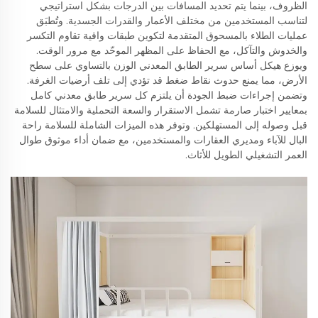
الظروف، بينما يتم تحديد المسافات بين الدرجات بشكل استراتيجي
لتناسب المستخدمين من مختلف الأعمار والقدرات الجسدية. وتُطبَق
عمليات الطلاء بالمسحوق المتقدمة لتكوين طبقات واقية تقاوم التكسر
والخدوش والتآكل، مع الحفاظ على المظهر الموحّد مع مرور الوقت.
ويوزع هيكل أساس سرير الطابق المعدني الوزن بالتساوي على سطح
الأرض، مما يمنع حدوث نقاط ضغط قد تؤدي إلى تلف أرضيات الغرفة.
وتضمن إجراءات ضبط الجودة أن يلتزم كل سرير طابق معدني كامل
بمعايير اختبار صارمة تشمل الاستقرار والسعة التحملية والامتثال للسلامة
قبل وصوله إلى المستهلكين. وتوفر هذه الميزات الشاملة للسلامة راحة
البال للآباء ومديري العقارات والمستخدمين، مع ضمان أداء موثوق طوال
العمر التشغيلي الطويل للأثاث.