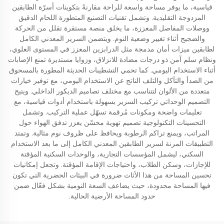
قياسية، ما يوفر مساحة واسعة للراحة مقارنةً بتكوينات أسرّة الطابقين
المزدوجة التقليدية. وتشمل تقنيات التصنيع المتطورة اللحام الدقيق
ووصلات المفاصل المعززة، ما يخلق منصة مستقرة تقلل من الحركة
والضجيج أثناء تغيير وضعية النوم. ويتضمن السرير المعدني الكامل
لطابقين ميزات أمان مدمجة مثل الدرابزين المعزز في المستوى العلوي،
ونظام سلم آمن ذو درجات مضادة للانزلاق، وزوايا مستديرة تمنع الإصابات
أثناء الاستخدام اليومي. كما تحمي التشطيبات الحديثة المطورة بالمسحوق
من الصدأ والتآكل والتلف الناتج عن الاستخدام اليومي، مع توفير خيارات
متعددة من الألوان لتتناسب مع مختلف تصاميم الديكور الداخلي. ويتيح
التصميم الوحداتي تركيب السرير بسهولة باستخدام أدوات قياسية، مع
تعليمات واضحة ومكونات مُرقمة تسهّل عملية التركيب. وتشمل
التحسينات التكنولوجية تصميم تهوية محسّن يعزز تدفق الهواء حول
المراتب، ويمنع تراكم الرطوبة ويحافظ على ظروف نوم مثالية. وتمتد
التطبيقات المرنة لسرير الطابقين المعدني الكامل إلى ما بعد الاستخدام
السكني، ليشمل المؤسسات التجارية، والوحدات السكنية المؤقتة
للإجازات، وسكن الطلاب، واحتياجات الإقامة المؤقتة. وتجعل إمكانيات
تحسين المساحة من هذا الأثاث ضرورة في البيئات الحضرية التي تكون
فيها المساحة محدودة، حيث يضاعف السعة النومية بشكل فعّال ضمن
حدود المساحة الأرضية الحالية.