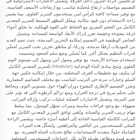
أو تحسين حركة المرور داخل الغرفة. وتشمل الاعتبارات الاستراتيجية في
التصميم مواصفات ارتفاع مُحسَّنة تتناسب مع ارتفاعات الأسقف القياسية،
مع توفير مساحة كافية للرأس لمن يستخدمون السرير العلوي، مما يضمن
راحة الاستخدام دون قيود مكانية. ويقلل المظهر المبسط للسرير المعدني
الكامل من الحجم البصري مع الحفاظ على القوة الهيكلية، ما يخلق أجواء
غرفة مفتوحة وخفيفة تعزز إدراك الأبعاد الواسعة للمساحة. وتشمل
العناصر الوظيفية في التصميم إمكانية التخزين المدمجة، حيث تضم العديد
من الموديلات أرففًا مدمجة، ودرجًا، أو مناطق تخزين تحت السرير تُحسِّن
قدرات التنظيم بشكل أكبر. كما يُحسِّن وضع سلم الصعود وتصميمه
استخدام مساحة الأرضية، مع توفير وصول آمن وسهل إلى مستوى النوم
العلوي. وتتيح مبادئ البناء الوحداتية (Modular) للسرير المعدني الكامل
أن يتكيف مع تخطيطات الغرف المختلفة، من خلال إمكانية عكس جهة
السلم وخيارات مرنة في الترتيب لتتناسب مع مختلف التصاميم المعمارية.
ويعزز التصميم الإطاري المفتوح دوران الهواء حول مستويي النوم، ويحافظ
على تحكم مريح في درجة الحرارة ومنع تراكم الرطوبة التي قد تؤثر على
عمر المرتبة. وتشمل الاعتبارات العملية عمليات تركيب وإزالة المراتب
بسهولة، مع وجود فراغات مناسبة وميزات تسهّل الوصول، مما يبسّط
مهام ترتيب السرير والصيانة. ويُلغي توافق السرير المعدني الكامل مع
المراتب الكاملة القياسية الحاجة إلى أغطية أسرّة خاصة، ويضمن الراحة
المثلى للمستخدمين من البالغين والمراهقين. وتُشكّل هذه الميزات
الشاملة حلولًا متعددة الاستخدامات تعالج تحديات الحياة العصرية، مع
تقديم قيمة ووظائف طويلة الأمد تلبّي احتياجات المستخدمين المختلفة