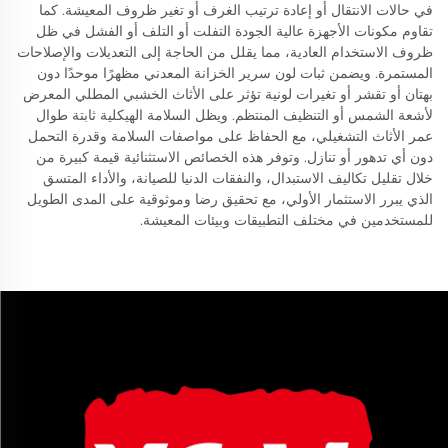
في حالات الانتقال أو إعادة ترتيب الغرف أو تغير ظروف المعيشة. كما
تقاوم مكونات الأجهزة عالية الجودة التفلت أو التلف أو الفشل في ظل
ظروف الاستخدام العادية، مما يقلل من الحاجة إلى التعديلات والإصلاحات
المستمرة. ويضمن ثبات لون سرير الخزانة المعدني مظهرًا موحدًا دون
بهتان أو تقشر أو تغيرات لونية تؤثر على الأثاث الخشبي المطلي المعرض
لأشعة الشمس أو التنظيف المنتظم. ويظل السلامة الهيكلية ثابتة طوال
عمر الأثاث التشغيلي، مع الحفاظ على مواصفات السلامة وقدرة التحمل
دون أي تدهور أو تنازل. وتوفر هذه الخصائص الاستثنائية قيمة كبيرة من
خلال تقليل تكاليف الاستبدال، والنفقات الدنيا للصيانة، والأداء المتسق
الذي يبرر الاستثمار الأولي، مع تحقيق رضا وموثوقية على المدى الطويل
للمستخدمين في مختلف التطبيقات وبيئات المعيشة.