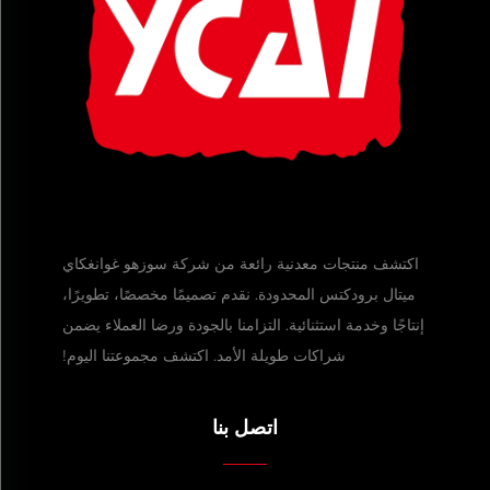
اكتشف منتجات معدنية رائعة من شركة سوزهو غوانغكاي
ميتال برودكتس المحدودة. نقدم تصميمًا مخصصًا، تطويرًا،
إنتاجًا وخدمة استثنائية. التزامنا بالجودة ورضا العملاء يضمن
شراكات طويلة الأمد. اكتشف مجموعتنا اليوم!
اتصل بنا