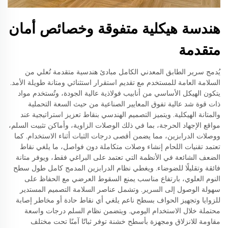
هندسة هيكلية متفوقة وخصائص أمان
متقدمة
يُدمج سرير الطابق المعدني الكامل مبادئ هندسية متقدمة تُعلي من
السلامة العامة للمستخدم مع تقديم استقرار استثنائي ومتانة طويلة الأمد.
يتكون الهيكل الأساسي من أنابيب فولاذية عالية الجودة، وتُستخدم مواد
ذات قوة شد عالية تفوق المعايير الصناعية من حيث السعة التحملية
والمتانة الهيكلية. ويتميز التصميم الهندسي بنقاط تعزيز استراتيجية عند
مواقع الإجهاد الحرجة، بما في ذلك الوصلات الزاوية، وأماكن تثبيت السلم،
ووصلات الدرابزين، مما يضمن أقصى درجات الثبات أثناء الاستخدام. كما
تعتمد تقنيات اللحام إنشاء وصلات متكاملة دون فواصل، ما يلغي نقاط
الضعف الشائعة في الأنظمة التي تعتمد على البراغي فقط، ويوفر متانة
فائقة وتقليلًا للضوضاء. ويغطي نظام الدرابزين المدمج كامل طول سطح
النوم العلوي، بارتفاع مناسب يمنع السقوط العرضي مع الحفاظ على
سهولة الوصول إلى السرير. وتشمل عناصر السلامة التصميم المستدير
للزوايا وتجهيز الحواف بسطح ناعم يلغي أي نقاط حادة أو مخاطر إصابة
محتملة خلال الاستخدام اليومي. ويتضمن نظام السلم درجات واسعة
مقاومة للانزلاق ومجهزة بأسطح خشنة توفر ثباتًا آمنًا تحت مختلف