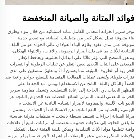
فوائد المتانة والصيانة المنخفضة
توفر سرير الخزانة المعدني الكامل متانة استثنائية من خلال مواد وطرق
بناء متفوقة تقلل بشكل كبير من متطلبات الصيانة، مع تقديم خدمة
موثوقة على مدى عقود. يقاوم البناء الفولاذي عالي الجودة عوامل التلف
الشائعة للأثاث بما في ذلك أضرار الرطوبة، والآفات، والالتواء الهيكلي،
وتدهور السطح التي تؤثر غالبًا على البدائل الخشبية. ويحافظ الإطار
المعدني على الثبات البُعدي بغض النظر عن تقلبات الرطوبة أو التغيرات
الحرارية أو الظروف البيئية، مما يضمن أداءً ومظهرًا متسقين على مدى
فترات طويلة. وتُنشئ عمليات المعالجة المتقدمة للسطح حواجز واقية ضد
الصدأ والتآكل والتلف الناتج عن الاستخدام اليومي، مع الحفاظ على
المظهر الجذاب دون الحاجة إلى إعادة التشطيب. وتشمل مقاومة سرير
الخزانة المعدني للتلف المنزلي الشائع: الحصانة ضد الخدوش الناتجة عن
الحيوانات الأليفة، والمقاومة لأضرار التصادم الناتجة عن الاستخدام
اليومي، والحماية من البقع الناتجة عن الانسكابات أو الحوادث. وتشمل
مزايا الصيانة إجراءات تنظيف بسيطة باستخدام منظفات منزلية قياسية،
ما يلغي الحاجة إلى علاجات خشبية متخصصة أو مركبات تلميع أو طلاءات
واقية تتطلبها مواد الأثاث التقليدية. ويمكن للبنية المتينة تحمل التفكيك
والإعادة المتكررة دون تدهور الوصلات أو اهتراء الأجزاء، مما يوفر مرونة