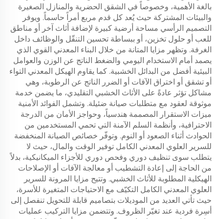
بالغة الأهمية، وخصوصاً في الشقق الحضرية والمنازل الصغيرة
والبيئات المشتركة حيث يُعد كل قدم مربع أمراً حاسماً. ويوفر
التصميم الرأسي مساحة أرضية كبيرة لإضافة أثاث آخر أو مناطق
للعب أو حلول تخزين، أو ببساطة تحسين التنقّل والوظائف داخل
الغرفة. وتظهر مزايا المتانة من خلال البناء المعدني القوي الذي
يصمد أمام الاستخدام اليومي والضغط الناتج عن الوزن والعوامل
البيئية أفضل من البدائل الخشبية. كما يقاوم الهيكل المعدني التواء
أو تشقق أو اختراق الآفات أو الضرر الناتج عن الرطوبة، وهي
مشاكل تؤثر عادةً على الأثاث الخشبي التقليدي، ما يضمن خدمة
موثوقة لعقود مع متطلبات صيانة ضئيلة. وتشمل الفوائد الأمنية
ميزات الاستقرار المصممة هندسياً، وحواجز الأمان من الدرجة
الاحترافية، وأنظمة السلم الآمنة التي تحمي المستخدمين من
الحوادث أثناء الصعود أو النوم. وتوفّر خصائص الصيانة المنخفضة
للسرير العلوي المعدني الكامل توفير الوقت والمال، حيث لا
يتطلب سوى تنظيف دوري وفحص دوري للأجزاء الميكانيكية، بدلاً
من الحاجة إلى إعادة التشطيب أو معالجة الآفات أو الإصلاحات
الهيكلية المطلوبة للأثاث الخشبي. وتتيح مزايا المرونة للسرير
العلوي المعدني الكامل التكيّف مع الاحتياجات المتغيرة للأسرة،
حيث تأتي العديد من الموديلات بتصاميم قابلة للتحويل تنفصل إلى
أسِرة فردية عند تغيّر الظروف. وتتضمن مزايا التركيب عمليات