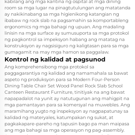
kabilang ang mga kantina ng ospital at mga dining
room sa mga lugar na pinagtutulungan ang matatanda
ay nakikinabang sa mga higienikong katangian ng
ibabaw ng rock slab na pagsamahin sa komportableng
ergonomics ng mga bahagi ng upuan. Ang madaling
linisin na mga surface ay sumusuporta sa mga protokol
ng pagkontrol sa impeksyon habang ang matatag na
konstruksyon ay nagsisiguro ng kaligtasan para sa mga
gumagamit na may mga hamon sa paggalaw.
Kontrol ng kalidad at pagsunod
Ang komprehensibong mga protokol sa
paggagarantiya ng kalidad ang namamahala sa bawat
aspeto ng produksyon para sa Modern Four-Person
Dining Table Chair Set Wood Panel Rock Slab School
Canteen Restaurant Furniture, tinitiyak na ang bawat
napapadalot na yunit ay natutugunan ang mahigpit na
mga pamantayan para sa komersyal na muwebles. Ang
maramihang yugto ng inspeksyon ay nagpapatunay sa
kalidad ng materyales, katumpakan ng sukat, at
pagkakapare-pareho ng tapusin bago pa man maipasa
ang mga bahagi sa mga operasyon ng pag-assembly.