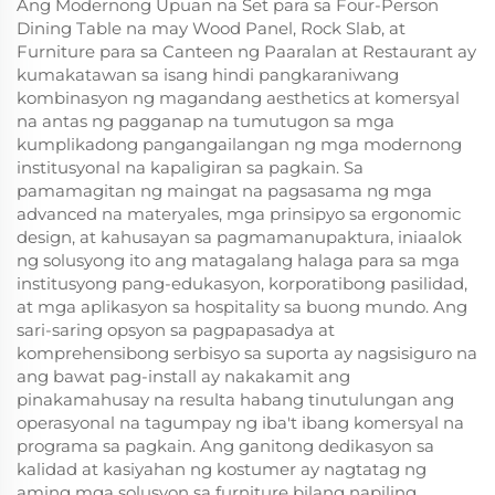
Ang Modernong Upuan na Set para sa Four-Person
Dining Table na may Wood Panel, Rock Slab, at
Furniture para sa Canteen ng Paaralan at Restaurant ay
kumakatawan sa isang hindi pangkaraniwang
kombinasyon ng magandang aesthetics at komersyal
na antas ng pagganap na tumutugon sa mga
kumplikadong pangangailangan ng mga modernong
institusyonal na kapaligiran sa pagkain. Sa
pamamagitan ng maingat na pagsasama ng mga
advanced na materyales, mga prinsipyo sa ergonomic
design, at kahusayan sa pagmamanupaktura, iniaalok
ng solusyong ito ang matagalang halaga para sa mga
institusyong pang-edukasyon, korporatibong pasilidad,
at mga aplikasyon sa hospitality sa buong mundo. Ang
sari-saring opsyon sa pagpapasadya at
komprehensibong serbisyo sa suporta ay nagsisiguro na
ang bawat pag-install ay nakakamit ang
pinakamahusay na resulta habang tinutulungan ang
operasyonal na tagumpay ng iba't ibang komersyal na
programa sa pagkain. Ang ganitong dedikasyon sa
kalidad at kasiyahan ng kostumer ay nagtatag ng
aming mga solusyon sa furniture bilang napiling