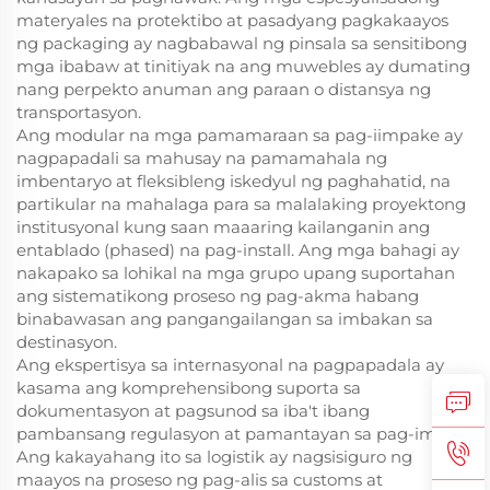
materyales na protektibo at pasadyang pagkakaayos
ng packaging ay nagbabawal ng pinsala sa sensitibong
mga ibabaw at tinitiyak na ang muwebles ay dumating
nang perpekto anuman ang paraan o distansya ng
transportasyon.
Ang modular na mga pamamaraan sa pag-iimpake ay
nagpapadali sa mahusay na pamamahala ng
imbentaryo at fleksibleng iskedyul ng paghahatid, na
partikular na mahalaga para sa malalaking proyektong
institusyonal kung saan maaaring kailanganin ang
entablado (phased) na pag-install. Ang mga bahagi ay
nakapako sa lohikal na mga grupo upang suportahan
ang sistematikong proseso ng pag-akma habang
binabawasan ang pangangailangan sa imbakan sa
destinasyon.
Ang ekspertisya sa internasyonal na pagpapadala ay
kasama ang komprehensibong suporta sa
dokumentasyon at pagsunod sa iba't ibang
pambansang regulasyon at pamantayan sa pag-import.
Ang kakayahang ito sa logistik ay nagsisiguro ng
maayos na proseso ng pag-alis sa customs at