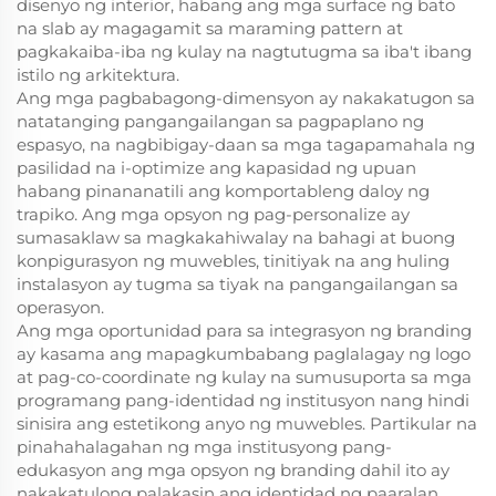
disenyo ng interior, habang ang mga surface ng bato
na slab ay magagamit sa maraming pattern at
pagkakaiba-iba ng kulay na nagtutugma sa iba't ibang
istilo ng arkitektura.
Ang mga pagbabagong-dimensyon ay nakakatugon sa
natatanging pangangailangan sa pagpaplano ng
espasyo, na nagbibigay-daan sa mga tagapamahala ng
pasilidad na i-optimize ang kapasidad ng upuan
habang pinananatili ang komportableng daloy ng
trapiko. Ang mga opsyon ng pag-personalize ay
sumasaklaw sa magkakahiwalay na bahagi at buong
konpigurasyon ng muwebles, tinitiyak na ang huling
instalasyon ay tugma sa tiyak na pangangailangan sa
operasyon.
Ang mga oportunidad para sa integrasyon ng branding
ay kasama ang mapagkumbabang paglalagay ng logo
at pag-co-coordinate ng kulay na sumusuporta sa mga
programang pang-identidad ng institusyon nang hindi
sinisira ang estetikong anyo ng muwebles. Partikular na
pinahahalagahan ng mga institusyong pang-
edukasyon ang mga opsyon ng branding dahil ito ay
nakakatulong palakasin ang identidad ng paaralan