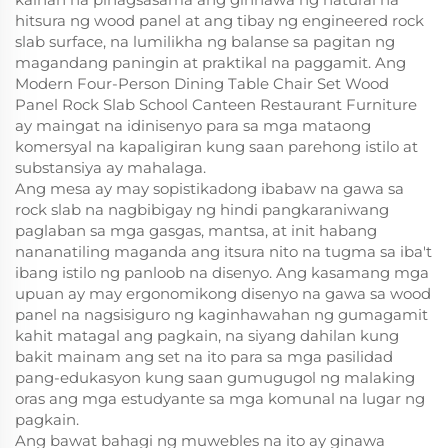
hitsura ng wood panel at ang tibay ng engineered rock
slab surface, na lumilikha ng balanse sa pagitan ng
magandang paningin at praktikal na paggamit. Ang
Modern Four-Person Dining Table Chair Set Wood
Panel Rock Slab School Canteen Restaurant Furniture
ay maingat na idinisenyo para sa mga mataong
komersyal na kapaligiran kung saan parehong istilo at
substansiya ay mahalaga.
Ang mesa ay may sopistikadong ibabaw na gawa sa
rock slab na nagbibigay ng hindi pangkaraniwang
paglaban sa mga gasgas, mantsa, at init habang
nananatiling maganda ang itsura nito na tugma sa iba't
ibang istilo ng panloob na disenyo. Ang kasamang mga
upuan ay may ergonomikong disenyo na gawa sa wood
panel na nagsisiguro ng kaginhawahan ng gumagamit
kahit matagal ang pagkain, na siyang dahilan kung
bakit mainam ang set na ito para sa mga pasilidad
pang-edukasyon kung saan gumugugol ng malaking
oras ang mga estudyante sa mga komunal na lugar ng
pagkain.
Ang bawat bahagi ng muwebles na ito ay ginawa