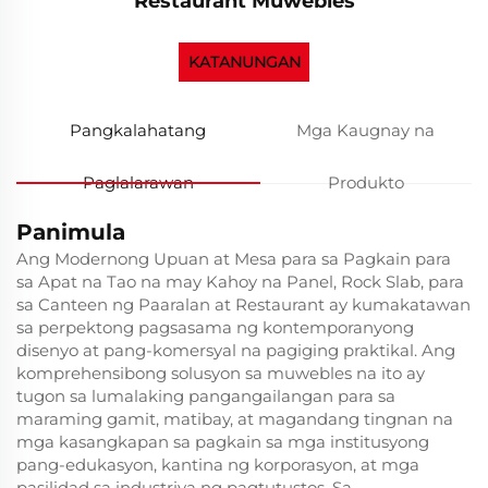
Restaurant Muwebles
KATANUNGAN
Pangkalahatang
Mga Kaugnay na
Paglalarawan
Produkto
Panimula
Ang Modernong Upuan at Mesa para sa Pagkain para
sa Apat na Tao na may Kahoy na Panel, Rock Slab, para
sa Canteen ng Paaralan at Restaurant ay kumakatawan
sa perpektong pagsasama ng kontemporanyong
disenyo at pang-komersyal na pagiging praktikal. Ang
komprehensibong solusyon sa muwebles na ito ay
tugon sa lumalaking pangangailangan para sa
maraming gamit, matibay, at magandang tingnan na
mga kasangkapan sa pagkain sa mga institusyong
pang-edukasyon, kantina ng korporasyon, at mga
pasilidad sa industriya ng pagtutustos. Sa