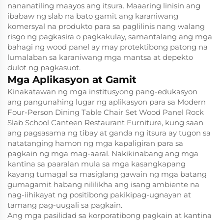
nananatiling maayos ang itsura. Maaaring linisin ang
ibabaw ng slab na bato gamit ang karaniwang
komersyal na produkto para sa paglilinis nang walang
risgo ng pagkasira o pagkakulay, samantalang ang mga
bahagi ng wood panel ay may protektibong patong na
lumalaban sa karaniwang mga mantsa at depekto
dulot ng pagkasuot.
Mga Aplikasyon at Gamit
Kinakatawan ng mga institusyong pang-edukasyon
ang pangunahing lugar ng aplikasyon para sa Modern
Four-Person Dining Table Chair Set Wood Panel Rock
Slab School Canteen Restaurant Furniture, kung saan
ang pagsasama ng tibay at ganda ng itsura ay tugon sa
natatanging hamon ng mga kapaligiran para sa
pagkain ng mga mag-aaral. Nakikinabang ang mga
kantina sa paaralan mula sa mga kasangkapang
kayang tumagal sa masiglang gawain ng mga batang
gumagamit habang nililikha ang isang ambiente na
nag-iihikayat ng positibong pakikipag-ugnayan at
tamang pag-uugali sa pagkain.
Ang mga pasilidad sa korporatibong pagkain at kantina