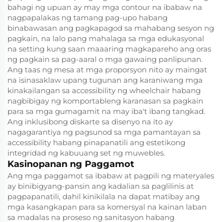
bahagi ng upuan ay may mga contour na ibabaw na
nagpapalakas ng tamang pag-upo habang
binabawasan ang pagkapagod sa mahabang sesyon ng
pagkain, na lalo pang mahalaga sa mga edukasyonal
na setting kung saan maaaring magkapareho ang oras
ng pagkain sa pag-aaral o mga gawaing panlipunan.
Ang taas ng mesa at mga proporsyon nito ay maingat
na isinasaklaw upang tugunan ang karaniwang mga
kinakailangan sa accessibility ng wheelchair habang
nagbibigay ng komportableng karanasan sa pagkain
para sa mga gumagamit na may iba't ibang tangkad.
Ang inklusibong diskarte sa disenyo na ito ay
nagagarantiya ng pagsunod sa mga pamantayan sa
accessibility habang pinapanatili ang estetikong
integridad ng kabuuang set ng muwebles.
Kasinopanan ng Paggamot
Ang mga paggamot sa ibabaw at pagpili ng materyales
ay binibigyang-pansin ang kadalian sa paglilinis at
pagpapanatili, dahil kinikilala na dapat matibay ang
mga kasangkapan para sa komersyal na kainan laban
sa madalas na proseso ng sanitasyon habang