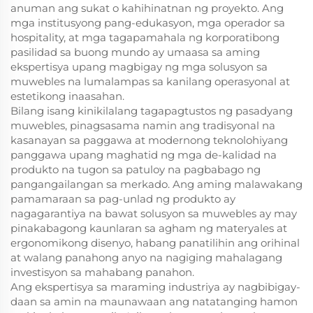
anuman ang sukat o kahihinatnan ng proyekto. Ang
mga institusyong pang-edukasyon, mga operador sa
hospitality, at mga tagapamahala ng korporatibong
pasilidad sa buong mundo ay umaasa sa aming
ekspertisya upang magbigay ng mga solusyon sa
muwebles na lumalampas sa kanilang operasyonal at
estetikong inaasahan.
Bilang isang kinikilalang tagapagtustos ng pasadyang
muwebles, pinagsasama namin ang tradisyonal na
kasanayan sa paggawa at modernong teknolohiyang
panggawa upang maghatid ng mga de-kalidad na
produkto na tugon sa patuloy na pagbabago ng
pangangailangan sa merkado. Ang aming malawakang
pamamaraan sa pag-unlad ng produkto ay
nagagarantiya na bawat solusyon sa muwebles ay may
pinakabagong kaunlaran sa agham ng materyales at
ergonomikong disenyo, habang panatilihin ang orihinal
at walang panahong anyo na nagiging mahalagang
investisyon sa mahabang panahon.
Ang ekspertisya sa maraming industriya ay nagbibigay-
daan sa amin na maunawaan ang natatanging hamon