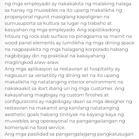
ng mga empleyado ay nakakakita ng malaking halaga
sa hanay ng muwebles na ito upang makalikha ng
propesyonal ngunit masiglang kapaligiran na
sumusuporta sa kultura sa lugar ng trabaho at
kasiyahan ng mga empleyado. Ang sopistikadong
hitsura ng rock slab surface na pinagsama sa mainit na
wood panel elements ay lumilikha ng mga dining space
na nagpapakita ng mga halagang korporado habang
nagbibigay din ng praktikal na kakayahang
maglingkod araw-araw.
Ang mga aplikasyon sa restawran at hospitality ay
nagsusuri sa versatility ng dining set na ito upang
makalikha ng natatanging interior environment na
nakakaakit sa iba't ibang uri ng mga customer. Ang
kakayahang magbigay ng custom finishes at
configurations ay nagbibigay-daan sa mga designer ng
restawran na makamit ang kanilang natatanging
aesthetic goals habang tinitiyak na kayang-kaya ng
muwebles ang operasyonal na pangangailangan ng
komersyal na food service.
Ang mga pasilidad sa pangangalagang pangkalusugan