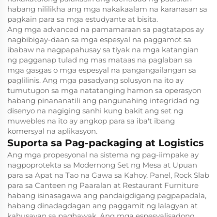
habang nililikha ang mga nakakaalam na karanasan sa
pagkain para sa mga estudyante at bisita.
Ang mga advanced na pamamaraan sa pagtatapos ay
nagbibigay-daan sa mga espesyal na paggamot sa
ibabaw na nagpapahusay sa tiyak na mga katangian
ng pagganap tulad ng mas mataas na paglaban sa
mga gasgas o mga espesyal na pangangailangan sa
paglilinis. Ang mga pasadyang solusyon na ito ay
tumutugon sa mga natatanging hamon sa operasyon
habang pinananatili ang pangunahing integridad ng
disenyo na nagiging sanhi kung bakit ang set ng
muwebles na ito ay angkop para sa iba't ibang
komersyal na aplikasyon.
Suporta sa Pag-packaging at Logistics
Ang mga propesyonal na sistema ng pag-iimpake ay
nagpoprotekta sa Modernong Set ng Mesa at Upuan
para sa Apat na Tao na Gawa sa Kahoy, Panel, Rock Slab
para sa Canteen ng Paaralan at Restaurant Furniture
habang isinasagawa ang pandaigdigang pagpapadala,
habang dinadagdagan ang paggamit ng lalagyan at
kahusayan sa paghawak. Ang mga espesyalisadong