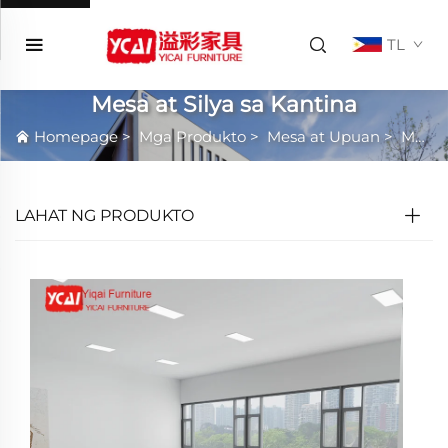
TL
Mesa at Silya sa Kantina
Homepage
>
Mga Produkto
>
Mesa at Upuan
>
Mesa at Silya sa Kantina
LAHAT NG PRODUKTO