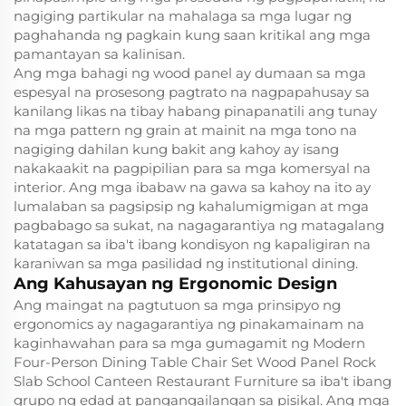
nagiging partikular na mahalaga sa mga lugar ng
paghahanda ng pagkain kung saan kritikal ang mga
pamantayan sa kalinisan.
Ang mga bahagi ng wood panel ay dumaan sa mga
espesyal na prosesong pagtrato na nagpapahusay sa
kanilang likas na tibay habang pinapanatili ang tunay
na mga pattern ng grain at mainit na mga tono na
nagiging dahilan kung bakit ang kahoy ay isang
nakakaakit na pagpipilian para sa mga komersyal na
interior. Ang mga ibabaw na gawa sa kahoy na ito ay
lumalaban sa pagsipsip ng kahalumigmigan at mga
pagbabago sa sukat, na nagagarantiya ng matagalang
katatagan sa iba't ibang kondisyon ng kapaligiran na
karaniwan sa mga pasilidad ng institutional dining.
Ang Kahusayan ng Ergonomic Design
Ang maingat na pagtutuon sa mga prinsipyo ng
ergonomics ay nagagarantiya ng pinakamainam na
kaginhawahan para sa mga gumagamit ng Modern
Four-Person Dining Table Chair Set Wood Panel Rock
Slab School Canteen Restaurant Furniture sa iba't ibang
grupo ng edad at pangangailangan sa pisikal. Ang mga