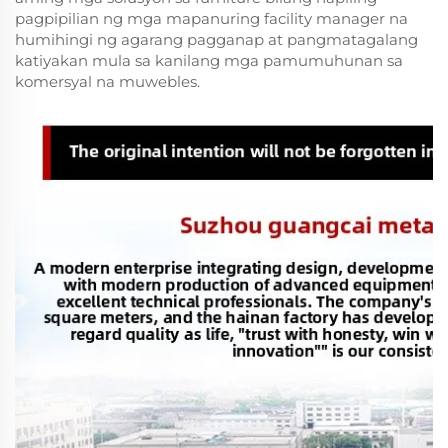
pagpipilian ng mga mapanuring facility manager na
humihingi ng agarang pagganap at pangmatagalang
katiyakan mula sa kanilang mga pamumuhunan sa
komersyal na muwebles.