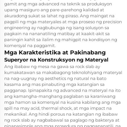
gamit ang mga advanced na teknik sa produksyon
upang masiguro ang pare-parehong kalidad at
akuradong sukat sa lahat ng piraso. Ang maingat na
pagpili ng mga materyales at mga proseso ng precision
engineering ay nagbubunga ng isang solusyon sa
pagkain na nananatiling matibay at kaakit-akit sa
paningin kahit sa ilalim ng mahigpit na kondisyon ng
komersyal na paggamit.
Mga Karakteristika at Pakinabang
Superyor na Konstruksyon ng Materyal
Ang ibabaw ng mesa na gawa sa rock slab ay
kumakatawan sa makabagong teknolohiyang materyal
na nag-uugnay ng aesthetics ng natural na bato
kasama ang mas pinabuting mga katangian sa
pagganap. Ipinapakita ng advanced na materyal na ito
ang kamangha-manghang paglaban sa karaniwang
mga hamon sa komersyal na kusina kabilang ang mga
spill na may acid, thermal shock, at mga impact na
mekanikal. Ang hindi porous na katangian ng ibabaw
ng rock slab ay nagbabawal sa paglago ng bakterya at
pinapasimple ang mga prosedura ng pagpapanatili, na