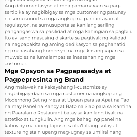
Ang dokumentasyon at mga pamamaraan sa pag-
sertipika ay nagbibigay sa mga customer ng patunay
na sumusunod sa mga angkop na pamantayan at
regulasyon, na sumusuporta sa kanilang sariling
pangangasiwa sa pasilidad at mga kahingian sa pagbili.
Ito ay isang masusing diskarte sa pagtiyak ng kalidad
na nagpapakita ng aming dedikasyon sa paghahatid
ng maaasahang komersyal na mga kasangkapan sa
muwebles na lumalampas sa inaasahan ng mga
customer.
Mga Opsyon sa Pagpapasadya at
Pagpepresinta ng Brand
Ang malawak na kakayahang i-customize ay
nagbibigay-daan sa mga customer na iangkop ang
Modernong Set ng Mesa at Upuan para sa Apat na Tao
na may Panel na Kahoy at Bato na Slab para sa Kantina
ng Paaralan o Restaurant batay sa kanilang tiyak na
estetiko at tungkulin. Ang mga bahagi ng panel na
kahoy ay maaaring tapusin sa iba't ibang kulay at
texture ng stain upang mag-ugnay sa umiiral nang