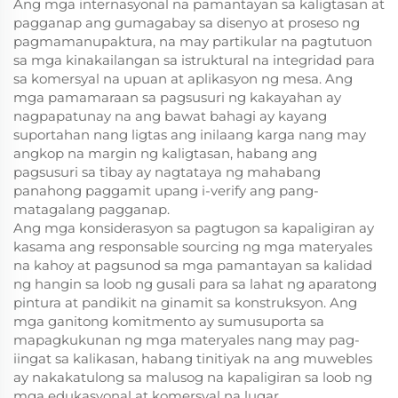
Ang mga internasyonal na pamantayan sa kaligtasan at
pagganap ang gumagabay sa disenyo at proseso ng
pagmamanupaktura, na may partikular na pagtutuon
sa mga kinakailangan sa istruktural na integridad para
sa komersyal na upuan at aplikasyon ng mesa. Ang
mga pamamaraan sa pagsusuri ng kakayahan ay
nagpapatunay na ang bawat bahagi ay kayang
suportahan nang ligtas ang inilaang karga nang may
angkop na margin ng kaligtasan, habang ang
pagsusuri sa tibay ay nagtataya ng mahabang
panahong paggamit upang i-verify ang pang-
matagalang pagganap.
Ang mga konsiderasyon sa pagtugon sa kapaligiran ay
kasama ang responsable sourcing ng mga materyales
na kahoy at pagsunod sa mga pamantayan sa kalidad
ng hangin sa loob ng gusali para sa lahat ng aparatong
pintura at pandikit na ginamit sa konstruksyon. Ang
mga ganitong komitmento ay sumusuporta sa
mapagkukunan ng mga materyales nang may pag-
iingat sa kalikasan, habang tinitiyak na ang muwebles
ay nakakatulong sa malusog na kapaligiran sa loob ng
mga edukasyonal at komersyal na lugar.