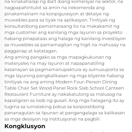
na kinakaharap ng iba't ibang komersyal na sektor, na
nagpapahintulot sa amin na irekomenda ang
pinakamainam na konpigurasyon at detalye ng
muwebles para sa tiyak na aplikasyon. Tinitiyak ng
konsultatibong pamamaraang ito na makakamit ng
mga customer ang kanilang mga layunin sa proyekto
habang pinapataas ang halaga ng kanilang investisyon
sa muwebles sa pamamagitan ng higit na mahusay na
pagganap at katatagan.
Ang aming pangako sa mga mapagkukunan ng
materyales na may layunin at napapanatiling
kasanayan sa pagmamanupaktura ay sumusuporta sa
mga layuning pangkalikasan ng mga kliyente habang
tinitiyak na ang aming Modern Four-Person Dining
Table Chair Set Wood Panel Rock Slab School Canteen
Restaurant Furniture ay nakakatulong sa malusog na
kapaligiran sa loob ng gusali. Ang mga halagang ito ay
tugma sa lumalaking pokus sa korporatibong
pananagutan sa lipunan at pangangalaga sa kalikasan
sa mga desisyon ng institusyonal na pagbili.
Kongklusyon