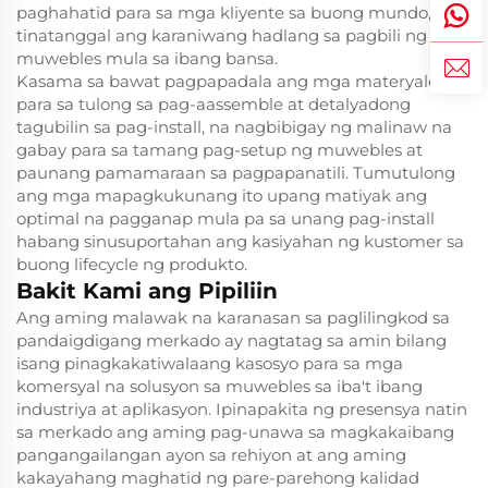
paghahatid para sa mga kliyente sa buong mundo, na
tinatanggal ang karaniwang hadlang sa pagbili ng
muwebles mula sa ibang bansa.
Kasama sa bawat pagpapadala ang mga materyales
para sa tulong sa pag-aassemble at detalyadong
tagubilin sa pag-install, na nagbibigay ng malinaw na
gabay para sa tamang pag-setup ng muwebles at
paunang pamamaraan sa pagpapanatili. Tumutulong
ang mga mapagkukunang ito upang matiyak ang
optimal na pagganap mula pa sa unang pag-install
habang sinusuportahan ang kasiyahan ng kustomer sa
buong lifecycle ng produkto.
Bakit Kami ang Pipiliin
Ang aming malawak na karanasan sa paglilingkod sa
pandaigdigang merkado ay nagtatag sa amin bilang
isang pinagkakatiwalaang kasosyo para sa mga
komersyal na solusyon sa muwebles sa iba't ibang
industriya at aplikasyon. Ipinapakita ng presensya natin
sa merkado ang aming pag-unawa sa magkakaibang
pangangailangan ayon sa rehiyon at ang aming
kakayahang maghatid ng pare-parehong kalidad