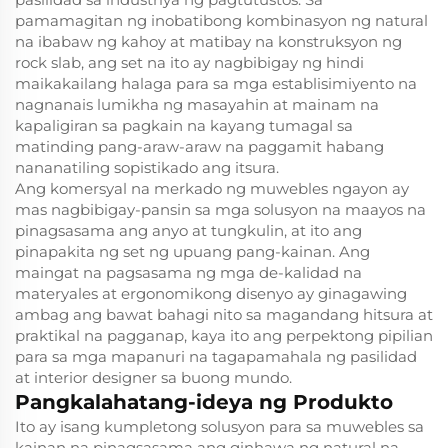
pamamagitan ng inobatibong kombinasyon ng natural
na ibabaw ng kahoy at matibay na konstruksyon ng
rock slab, ang set na ito ay nagbibigay ng hindi
maikakailang halaga para sa mga establisimiyento na
nagnanais lumikha ng masayahin at mainam na
kapaligiran sa pagkain na kayang tumagal sa
matinding pang-araw-araw na paggamit habang
nananatiling sopistikado ang itsura.
Ang komersyal na merkado ng muwebles ngayon ay
mas nagbibigay-pansin sa mga solusyon na maayos na
pinagsasama ang anyo at tungkulin, at ito ang
pinapakita ng set ng upuang pang-kainan. Ang
maingat na pagsasama ng mga de-kalidad na
materyales at ergonomikong disenyo ay ginagawing
ambag ang bawat bahagi nito sa magandang hitsura at
praktikal na pagganap, kaya ito ang perpektong pipilian
para sa mga mapanuri na tagapamahala ng pasilidad
at interior designer sa buong mundo.
Pangkalahatang-ideya ng Produkto
Ito ay isang kumpletong solusyon para sa muwebles sa
kainan na pinagsasama ang ginhawa ng natural na