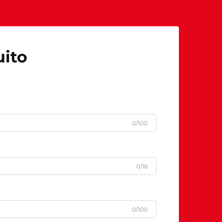
ito
0/100
0/16
0/100