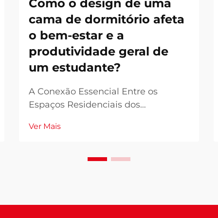
Como o design de uma
cama de dormitório afeta
o bem-estar e a
produtividade geral de
um estudante?
A Conexão Essencial Entre os
Espaços Residenciais dos
Estudantes e o Sucesso Acadêmico
Ver Mais
A cama do dormitório serve para
muito mais do que apenas dormir -
torna-se o alicerce da vida diária de
um estudante ao longo de sua
jornada acadêmica. À medida que
universidades em todo o mundo re...