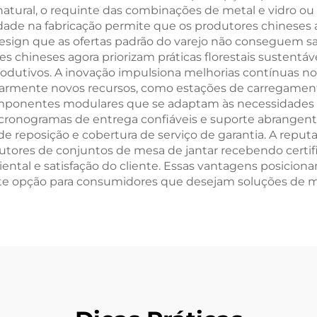
 natural, o requinte das combinações de metal e vidro o
lidade na fabricação permite que os produtores chineses
esign que as ofertas padrão do varejo não conseguem sa
es chineses agora priorizam práticas florestais sustentá
dutivos. A inovação impulsiona melhorias contínuas no
larmente novos recursos, como estações de carregamento
omponentes modulares que se adaptam às necessidade
 cronogramas de entrega confiáveis e suporte abrangent
 de reposição e cobertura de serviço de garantia. A reput
utores de conjuntos de mesa de jantar recebendo certif
ental e satisfação do cliente. Essas vantagens posicio
e opção para consumidores que desejam soluções de móve