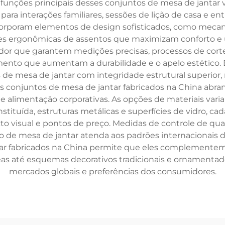
 funções principais desses conjuntos de mesa de jantar
ara interações familiares, sessões de lição de casa e 
ncorporam elementos de design sofisticados, como meca
ergonômicas de assentos que maximizam conforto e ut
ador que garantem medições precisas, processos de cor
mento que aumentam a durabilidade e o apelo estético. 
de mesa de jantar com integridade estrutural superior, r
conjuntos de mesa de jantar fabricados na China abran
de alimentação corporativas. As opções de materiais va
tituída, estruturas metálicas e superfícies de vidro, 
to visual e pontos de preço. Medidas de controle de qu
e mesa de jantar atenda aos padrões internacionais de
ar fabricados na China permite que eles complementem v
s até esquemas decorativos tradicionais e ornamentado
mercados globais e preferências dos consumidores.