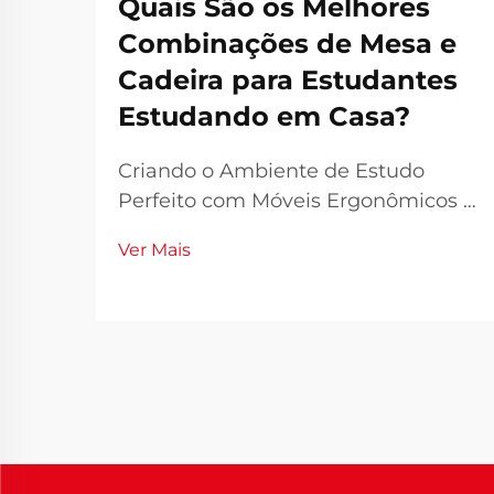
Quais São os Melhores
Combinações de Mesa e
Cadeira para Estudantes
Estudando em Casa?
Criando o Ambiente de Estudo
Perfeito com Móveis Ergonômicos A
combinação ideal de mesa e
Ver Mais
cadeira escolares constitui a base de
um espaço doméstico eficaz para
estudos. Com o aumento do ensino
remoto e híbrido, criar um ambiente
de trabalho ergonômico...