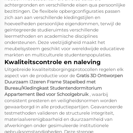
achtergronden en verschillende eisen qua persoonlijke
bezittingen. De flexibele opbergconfiguraties passen
zich aan aan verschillende kledingstijlen en
hoeveelheden persoonlijke eigendommen, terwijl de
geïntegreerde studieruimtes verschillende
leermethoden en academische disciplines
ondersteunen. Deze veelzijdigheid maakt het
meubelsysteem geschikt voor wereldwijde educatieve
markten en multiculturele studentenpopulaties.
Kwaliteitscontrole en naleving
Uitgebreide kwaliteitsborgingsprotocollen regelen elk
aspect van de productie voor de
Gratis 3D Ontworpen
Duurzaam IJzeren Frame Stapelbed met
Bureau/Kledingkast Studentendormitorium
Appartement Bed voor Schoolgebruik
, waarbij
consistent presteren en veiligheidsnormen worden
gewaarborgd in alle productiepartijen. Geavanceerde
testmethoden valideren de structurele integriteit,
materiaalverenigbaarheid en duurzaamheid van
afwerkingen onder gesimuleerde institutionele
gebruiksomstandigheden. Deze strenge