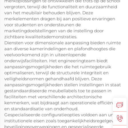
merkoplossingen te ontwikkelen die trots op de school
vergroten, terwijl de functionaliteit en duurzaamheid
van het meubilair behouden blijven. Deze
merkelementen dragen bij aan positieve ervaringen
voor studenten en ondersteunen de
marketingdoelstellingen van de instelling door
zichtbare kwaliteitsdemonstraties.
Diensten voor dimensionale aanpassing bieden ruimte
aan diverse kamerindelingen en plafondhoogtes die
veelvoorkomend zijn in uiteenlopende
onderwijsfaciliteiten. Het engineeringteam biedt
aanpassingsmogelijkheden die het ruimtegebruik
optimaliseren, terwijl de structurele integriteit en
veiligheidsnormen gehandhaafd blijven. Deze
aanpassingsmogelijkheden stellen instellingen in staat
gestandaardiseerde meubellabels toe te passen in
faciliteiten met verschillende architectonische
kenmerken, wat bijdraagt aan operationele efficiëntie
en standaardisatie van onderhoud.
Gespecialiseerde configuratieopties voldoen aan unieke
institutionele eisen zoals toegankelijkheidsregelgeving,
beveiligingsoverwegingen en gespecialiseerde