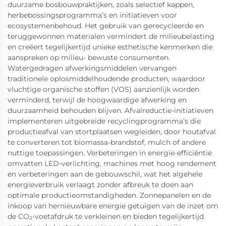
duurzame bosbouwpraktijken, zoals selectief kappen,
herbebossingsprogramma’s en initiatieven voor
ecosystemenbehoud. Het gebruik van gerecycleerde en
teruggewonnen materialen vermindert de milieubelasting
en creëert tegelijkertijd unieke esthetische kenmerken die
aanspreken op milieu- bewuste consumenten.
Watergedragen afwerkingsmiddelen vervangen
traditionele oplosmiddelhoudende producten, waardoor
vluchtige organische stoffen (VOS) aanzienlijk worden
verminderd, terwijl de hoogwaardige afwerking en
duurzaamheid behouden blijven. Afvalreductie-initiatieven
implementeren uitgebreide recyclingprogramma’s die
productieafval van stortplaatsen wegleiden, door houtafval
te converteren tot biomassa-brandstof, mulch of andere
nuttige toepassingen. Verbeteringen in energie-efficiëntie
omvatten LED-verlichting, machines met hoog rendement
en verbeteringen aan de gebouwschil, wat het algehele
energieverbruik verlaagt zonder afbreuk te doen aan
optimale productieomstandigheden. Zonnepanelen en de
inkoop van hernieuwbare energie getuigen van de inzet om
de CO₂-voetafdruk te verkleinen en bieden tegelijkertijd