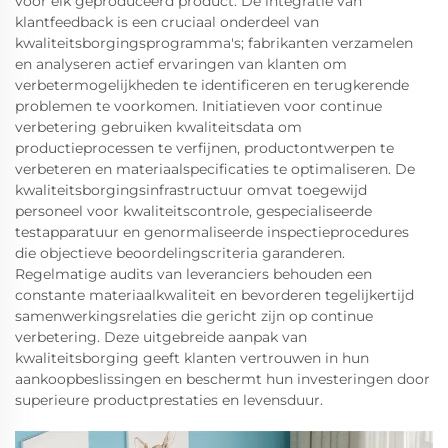
voor elk geproduceerd product. De integratie van
klantfeedback is een cruciaal onderdeel van
kwaliteitsborgingsprogramma's; fabrikanten verzamelen
en analyseren actief ervaringen van klanten om
verbetermogelijkheden te identificeren en terugkerende
problemen te voorkomen. Initiatieven voor continue
verbetering gebruiken kwaliteitsdata om
productieprocessen te verfijnen, productontwerpen te
verbeteren en materiaalspecificaties te optimaliseren. De
kwaliteitsborgingsinfrastructuur omvat toegewijd
personeel voor kwaliteitscontrole, gespecialiseerde
testapparatuur en genormaliseerde inspectieprocedures
die objectieve beoordelingscriteria garanderen.
Regelmatige audits van leveranciers behouden een
constante materiaalkwaliteit en bevorderen tegelijkertijd
samenwerkingsrelaties die gericht zijn op continue
verbetering. Deze uitgebreide aanpak van
kwaliteitsborging geeft klanten vertrouwen in hun
aankoopbeslissingen en beschermt hun investeringen door
superieure productprestaties en levensduur.