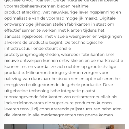
gecreëerd voor klanten. De geïntegreerde geavanceerde
voorraadbeheersystemen bieden realtime
productietracking, wat nauwkeurige leveringsplanning en
optimalisatie van de voorraad mogelijk maakt. Digitale
ontwerpmogelijkheden stellen fabrikanten in staat om
effectief samen te werken met klanten tijdens het
aanpassingsproces, met visuele weergaven en wijzigingen
alvorens de productie begint. De technologische
infrastructuur ondersteunt snelle
prototypingmogelijkheden, waardoor fabrikanten snel
nieuwe ontwerpen kunnen ontwikkelen en de marktreactie
kunnen testen voordat ze zich richten op grootschalige
productie. Milieumonitoringssystemen zorgen voor
naleving van duurzaamheidsnormen en optimaliseren het
energieverbruik gedurende de gehele productie. Deze
uitgebreide technologische integratie plaatst
toonaangevende fabrikanten van eetkamermeubilair als
industrieinnovators die superieure producten kunnen
leveren terwijl zij concurrerende prijsstructuren behouden
die klanten in alle marktsegmenten ten goede komen.