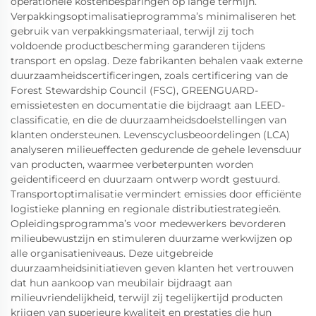
operationele kostenbesparingen op lange termijn.
Verpakkingsoptimalisatieprogramma’s minimaliseren het
gebruik van verpakkingsmateriaal, terwijl zij toch
voldoende productbescherming garanderen tijdens
transport en opslag. Deze fabrikanten behalen vaak externe
duurzaamheidscertificeringen, zoals certificering van de
Forest Stewardship Council (FSC), GREENGUARD-
emissietesten en documentatie die bijdraagt aan LEED-
classificatie, en die de duurzaamheidsdoelstellingen van
klanten ondersteunen. Levenscyclusbeoordelingen (LCA)
analyseren milieueffecten gedurende de gehele levensduur
van producten, waarmee verbeterpunten worden
geïdentificeerd en duurzaam ontwerp wordt gestuurd.
Transportoptimalisatie vermindert emissies door efficiënte
logistieke planning en regionale distributiestrategieën.
Opleidingsprogramma’s voor medewerkers bevorderen
milieubewustzijn en stimuleren duurzame werkwijzen op
alle organisatieniveaus. Deze uitgebreide
duurzaamheidsinitiatieven geven klanten het vertrouwen
dat hun aankoop van meubilair bijdraagt aan
milieuvriendelijkheid, terwijl zij tegelijkertijd producten
krijgen van superieure kwaliteit en prestaties die hun