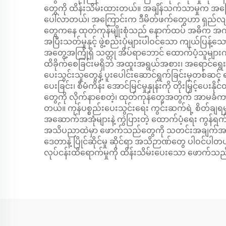
တွေကို ထိန်းသိမ်းထားတယ်။ အချိန်သက်သာမှုက အခြေ
ပေါ်လာတယ်၊ အကြောင်းက ဒီမိတ်ဖက်တွေဟာ ရှည်လျားတဲ့ 
တွေကနေ ထုတ်ကုန်မျိုးစုံသည် နောက်ထပ် အဓိက အကျိုး
အပြီးသတ်မှုနှင့် ဖွဲ့စည်းပုံများပါဝင်သော ကျယ်ပြန့
အတွေ့အကြုံရှိ သတ္တု အိပ်ရာဘောင် ထောက်ပံ့သူများက
ထိခိုက်စေခြင်းမရှိဘဲ အထူးအရွယ်အစား၊ အရောင်ရွေးချယ
ပေးသွင်းသူတွေနဲ့ ပူးပေါင်းဆောင်ရွက်ခြင်းမှတစ်ဆင့် ရရှ
ပေးခြင်း၊ စီမံကိန်း အောင်မြင်မှုနှုန်းကို တိုးမြှင့်ပ
တွေကို လိုက်နာစေတဲ့၊ ထုတ်ကုန်တွေအတွက် အာမခံကာကွ
တယ်။ ကုန်ပစ္စည်းပေးသွင်းရေး ကွင်းဆက်ရဲ့ စိတ်ချရမှု
အဆောက်အအုံများနဲ့ ကွဲပြားတဲ့ ထောက်ပံ့ရေး ကွန်
အသိပညာထဲမှာ ဖောက်သည်တွေကို သတင်းအချက်အလက်ကို
ဒေတာနဲ့ ပြိုင်ဆိုင်မှု ဆိုင်ရာ အသိဉာဏ်တွေ ပါဝင်ပါတ
လုပ်ငန်းထိရောက်မှုကို ထိန်းသိမ်းပေးသော ဖောက်သည