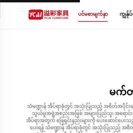
ပင်မစာမျက်နှာ
ကျွန်ု
မက်တယ
သံမဏ္ဍာန် အိပ်ရာခုံတွင် အသုံးပြုသည့် အစိတ်အပိုင
သွယ်မှုအဖွဲ့အစည်းအဖြစ် အများပြည်သူ၊ အရောင်းသုံး က
အိပ်ရာအတွက် ဖြေရှင်းနည်းများကို ပေးဆောင်ပေးသည်။
ပေးရန် သံမဏ္ဍာန် အိပ်ရာခုံတွင် အသုံးပြုသည့် အစိတ်အပ