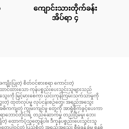
၁
ကျောင်းသားတိုက်ခန်း
အိပ်ရာ ၄
ကျိုးပြုတဲ့ စိတ်ဝင်စားစရာ ကောင်းတဲ့
်ထောင်ထားသော ကုန်ပစ္စည်းပေးသွင်းသူများသည်
ည်အသွေးကို မြင့်မားစေကာ ယင်းကုန်ကြမ်းသက်သာမှုကို
းတဲ့ ထုတ်လုပ်မှု လုပ်ငန်းစဉ်တွေ၊ အရည်အသွေး
ရဲ့ အဓိကကျတဲ့ ကျွမ်းကျင်မှု တွေကို အာရုံစိုက်ခွင့်ပေးကာ
ာင်တိုင်းရဲ့ တည်ဆောက်မှု တည်ငြိမ်မှု၊ ဘေး
တဲ့ ထောက်ပံ့သူတွေနဲ့ပါ။ ဒီကုန်ပစ္စည်းပေးသွင်းသူ
ေပါဝင်တဲ့ ပြည့်စုံတဲ့ အရည်အသွေး စီမံခန့်ခွဲမှု စနစ်