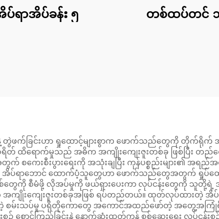
ိပ်ရာအိပ်ခန်း ၅
တစ်ထပ်တင် 
 တွဲဖက်ခြင်းဟာ ရှုထောင့်များစွာက ဖောက်သည်တွေကို တိုက်ရိုက် အ
ျစရိတ် ထိရောက်မှုသည် အဓိက အကျိုးကျေးဇူးတစ်ခု ဖြစ်ပြီး တည
 ရရှိရန်အတွက် စကေးစီးပွားရေးကို အသုံးချပြီး ကုန်ပစ္စည်းများ၏ အရ
္တု အိပ်ရာဘောင် ထောက်ပံ့သူတွေဟာ ဖောက်သည်တွေအတွက် ရှုပ်ထွေ
ု စနစ်တွေကို စီမံဖို့ လိုအပ်မှုကို ဖယ်ရှားပေးကာ လုပ်ငန်းတွေကို သူတို့
ိုးကျေးဇူးတစ်ခုအဖြစ် ရပ်တည်တယ်။ ထုတ်လုပ်ထားတဲ့ အိပ်ရာဘေ
်တဲ့ စမ်းသပ်မှု ပရိုတိုကောတွေ အကောင်အထည်ဖော်တဲ့ အတွေ့အကြုံရှိ
် စောင့်ကြည့်ခြင်းနဲ့ နောက်ဆုံးထုတ်ကုန် စစ်ဆေးရေး လုပ်ငန်းစဉ်တွ