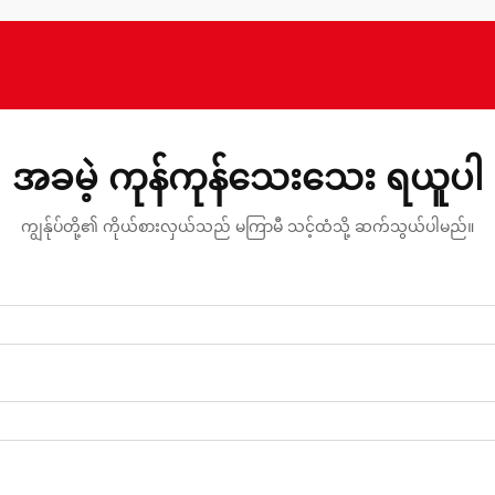
အခမဲ့ ကုန်ကုန်သေးသေး ရယူပါ
ကျွန်ုပ်တို့၏ ကိုယ်စားလှယ်သည် မကြာမီ သင့်ထံသို့ ဆက်သွယ်ပါမည်။