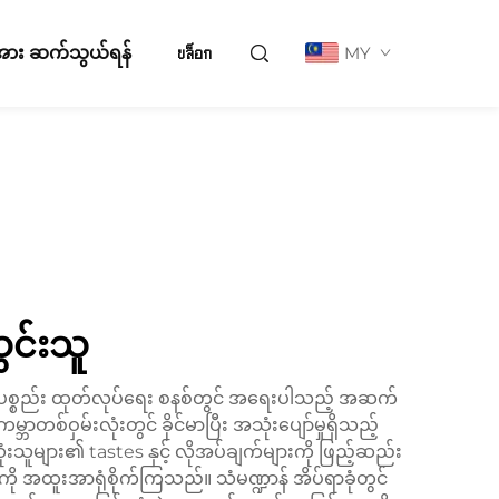
ို့အား ဆက်သွယ်ရန်
บล็อก
MY
င်းသူ
သုံးပစ္စည်း ထုတ်လုပ်ရေး စနစ်တွင် အရေးပါသည့် အဆက်
ာတစ်ဝှမ်းလုံးတွင် ခိုင်မာပြီး အသုံးပျော်မှုရှိသည့်
သူများ၏ tastes နှင့် လိုအပ်ချက်များကို ဖြည့်ဆည်း
တို့ကို အထူးအာရုံစိုက်ကြသည်။ သံမဏ္ဍာန် အိပ်ရာခုံတွင်