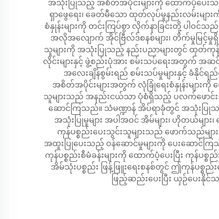
အသုံးပြုသည့် အစိတ်အပိုင်းများကို ထောက်ပံ့ပေးသ
ရှာဖွေရေး၊ ခေတ်မီသော ထုတ်လုပ်မှုနည်းလမ်းများကိ
စံနှုန်းများကို တင်းကြပ်စွာ လိုက်နာခြင်းတို့ ပါဝင
အလိုအလျောက် အိုင်ဗြီလ်ဒ်စနစ်များ၊ တိက်မှုမြင့်မှု
သူများကို အသုံးပြုသည့် နည်းပညာများတွင် ထုတ်ကုန်ဖွ
လိုင်းများနှင့် ဖွဲ့စည်းပုံအား စမ်းသပ်ရေးအတွက် 
အလေးချိန်စွမ်းရည် စမ်းသပ်မှုများနှင့် ခံနိုင်ရ
အစိတ်အပိုင်းများအတွက် လုံခြုံရေးစံနှုန်းများကို
သူများသည် အနည်းငယ်သာ ပုံစံရှိသည့် ပလက်ဖောင်းဒီ
ဆောင်ကြသည်။ သံမဏ္ဍာန် အိပ်ရာခုံတွင် အသုံးပြုသည့်
အသုံးပြုမှုများ အပါအဝင် အိမ်များ၊ ဟိုတယ်များ၊ 
ကုန်ပစ္စည်းပေးသွင်းသူများသည် ဖောက်သည်များအာ
အထူးပြုပေးသည့် ဝန်ဆောင်မှုများကို ပေးဆောင်ကြသည်။ 
ကုန်ပစ္စည်းစီမံခန်းများကို ထောက်ပံ့ပေးပြီး ကုန်ပစ္
အိမ်သုံးပစ္စည်း ဖြန့်ဖြူးရေးစနစ်တွင် ဤကုန်ပစ္စ
ဖြည့်ဆည်းပေးပြီး ယှဉ်ပေးနိုင်သ