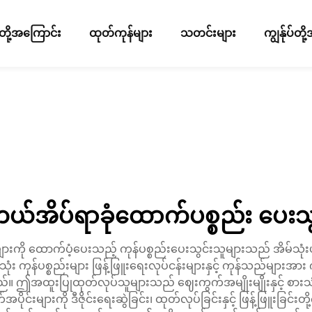
ပ်တို့အကြောင်း
ထုတ်ကုန်များ
သတင်းများ
ကျွန်ုပ်တ
်အိပ်ရာခုံထောက်ပစ္စည်း ပေးသွ
်းများကို ထောက်ပံ့ပေးသည့် ကုန်ပစ္စည်းပေးသွင်းသူများသည် အိမ်
ုန်ပစ္စည်းများ ဖြန့်ဖြူးရေးလုပ်ငန်းများနှင့် ကုန်သည်များအား ကမ္ဘ
 ဤအထူးပြုထုတ်လုပ်သူများသည် ဈေးကွက်အမျိုးမျိုးနှင့် စားသုံး
ိုင်းများကို ဒီဇိုင်းရေးဆွဲခြင်း၊ ထုတ်လုပ်ခြင်းနှင့် ဖြန့်ဖြူးခြင်း