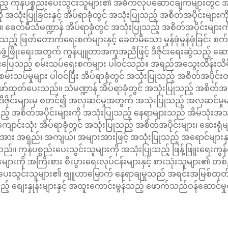
ည့် ကုန်ပစ္စည်းပေးသွင်းသူများ၏ အဓိကလုပ်ဆောင်ချက်များတွင် အရ
ု အသုံးပြုခြင်းနှင့် အိပ်ရာခုံတွင် အသုံးပြုသည့် အစိတ်အပိုင်း
်သည်။ ခေတ်မီသံမဏ္ဍာန် အိပ်ရာခုံတွင် အသုံးပြုသည့် အစိတ်အပိုင်းမျ
ရှိသည့် ဖြတ်တောက်ရေးစက်များနှင့် ခေတ်မီသော မှုန်ဖုံမှုန်ဖုံခြင်း
ံ့ဖြိုးရေးအတွက် ကွန်ပျူတာအကူအညီဖြင့် ဒီဇိုင်းရေးဆွဲသည့် ဆော့ဖ်ဝ
အဆင်ပြေသည့် စမ်းသပ်ရေးစက်များ ပါဝင်သည်။ အရည်အသွေးထိန်းသိမ်းရ
ည်စမ်းသပ်မှုများ ပါဝင်ပြီး အိပ်ရာခုံတွင် အသုံးပြုသည့် အစိတ်အပိုင်း
 ဖော်ထုတ်ပေးသည်။ သံမဏ္ဍာန် အိပ်ရာခုံတွင် အသုံးပြုသည့် အစိတ်အပ
ဇိုင်းများမှ စတင်၍ အလှဆင်မှုအတွက် အသုံးပြုသည့် အလှဆင်မှုမ
 အစိတ်အပိုင်းများကို အသုံးပြုသည့် နေရာများသည် အိမ်သုံးအသုံးပြုမ
ကျောင်းသုံး အိပ်ရာခုံတွင် အသုံးပြုသည့် အစိတ်အပိုင်းများ၊ ဆေးရုံ
း အရှည်၊ အကျယ်၊ အများအားဖြင့် အသုံးပြုသည့် အရောင်များနှင့်
ကုန်ပစ္စည်းပေးသွင်းသူများကို အသုံးပြုသည့် ဖြန့်ဖြူးရေးကွန်ရက်
စည်းများကို အကြီးစား စီးပွားရေးလုပ်ငန်းများနှင့် စားသုံးသူများ
ည်းပေးသွင်းသူများ၏ ဗျူဟာမြောက် နေရာချမှုသည် အရင်းအမြစ်ထုတ်လ
ည့် စျေးနှုန်းများနှင့် အထူးကောင်းမွန်သည့် ဖောက်သည်ဝန်ဆောင်မှု