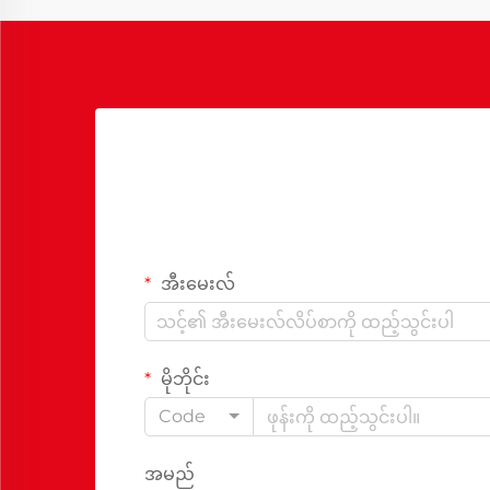
အီးမေးလ်
မိုဘိုင်း
Code
အမည်