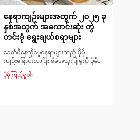
နေရာကျဉ်းများအတွက် ၂၀၂၅ ခု
ထော
နှစ်အတွက် အကောင်းဆုံး တွဲ
မက
တင်းခုံ ရွေးချယ်စရာများ
အခြ
ကိ
ခေတ်မီနေထိုင်မှုနေရာများသည် ပိုမို
သန
ကျဉ်းမြောင်းလာပြီး စီမံအသုံးပြုမှုကို ပိုမို
အရေးကြီးလာစေသည်။ ဧရိယာကျဉ်းမြောင်း
အိပ်ရ
ပိုမိုကြည့်ရှုပါ။
မှုကို ရင်ဆိုင်နေရသော မိသားစုများအတွက်
အင်
အိပ်စက်ရာနေရာ ဖြေရှင်းချက်များကို ရှာဖွေ
ချွ
ခြင်းဖြင့် ကျဉ်းမြောင်းသောနေရာများကို
ပိုမို
အသုံ
လုပ်ဆောင်နိုင်သောနေရာများအဖြစ်
လုပ်
ပြောင်းလဲပေးနိုင်ပါသည်။
သည့်
ထပ်ပ
သို့