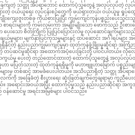
ကျတဲ့ သတ္တု အိပ်ရာဘောင် ထောက်ပံ့သူတွေနဲ့ အလုပ်လုပ်တဲ့ လု
ဝယ်ယူရေး လုပ်ငန်းစဉ်တွေကို ဖယ်ရှားတယ်၊ ဝယ်ယူမှု ရှုပ်ထွေးမှု
ကျေးဇူးတစ်ခု ကိုယ်စားပြုပြီး ကျွမ်းကျင်ကုန်ပစ္စည်းပေးသွင်းသ
်သော စာရင်းများကို ကမ်းလှမ်းကာ အမျိုးမျိုးသော ဖောက်သည် ဦးစားပေ
 ပေးသော စိတ်ကြိုက် ပြုပြင်ပြောင်းလဲမှု လုပ်ဆောင်ချက်များသည်
်မှုများ၊ မျက်နှာပြင်ကုသမှုများနှင့် ထပ်ဆောင်း အင်္ဂါရပ်များ 
ိနိုင်တဲ့ နည်းပညာကျွမ်းကျင်မှုမှာ ထုတ်ကုန်ဖွံ့ဖြိုးမှုဆိုင်ရာ အကြံဉ
ေးနိုင်တဲ့ တပ်ဆင်မှုဆိုင်ရာ အထောက်အပံ့ပေးခြင်းတို့ ပါဝင်ပါတယ်။ လုံ
ယ်မှု ပေးတဲ့ တည်ထောင်ထားတဲ့ ထောက်ပံ့သူတွေနဲ့ အလုပ်လုပ်တဲ့အခါ
ဟာ မပြတ်သားတဲ့ ထုတ်ကုန်ရရှိမှုကို မဟာဗျူဟာမြောက် ပစ္စည်းများ စီ
ရက်များမှ တစ်ဆင့် အာမခံပေးပါတယ်။ အသိပညာရှိတဲ့ သတ္တု အိပ်ရ
 အခြေခံတဲ့ စီးပွားရေး ဆုံးဖြတ်ချက်တွေချရာမှာ ကူညီပေးတဲ
ယ်။ အရောင်းအဝယ်အပြီး ထောက်ပံ့မှုသည် နည်းပညာဆိုင်ရာ အကူအညီ၊ အစာ
် ဝန်ဆောင်မှု အရင်းအမြစ်များ ပါဝင်သည်။