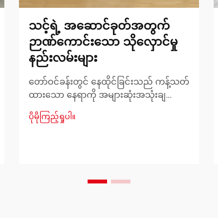
သင့်ရဲ့ အဆောင်ခုတ်အတွက်
ဉာဏ်ကောင်းသော သိုလှောင်မှု
နည်းလမ်းများ
တော်ဝင်ခန်းတွင် နေထိုင်ခြင်းသည် ကန့်သတ်
ထားသော နေရာကို အများဆုံးအသုံးချ
ရာတွင် ထူးခြားသော စိန်ခေါ်မှုများကို ဖြစ်
ပိုမိုကြည့်ရှုပါ။
ပေါ်စေပြီး အိပ်စက်ရာနေရာအနီးတွင်
အထူးသဖြင့် ခက်ခဲမှုရှိပါသည်။ စနစ်တကျ
စီမံထားသော တော်ဝင်ခန်းအိပ်ရာ စီမံခန့်ခွဲ
မှုသည် သင့်နေရာကျဉ်းကို လုပ်ဆောင်နိုင်ပြီး
သက်တောင့်သက်သာရှိသော နေထိုင်မှု
ပတ်ဝန်းကျင်တစ်ခုအဖြစ် ပြောင်းလဲပေးနိုင်
ပါသည်။