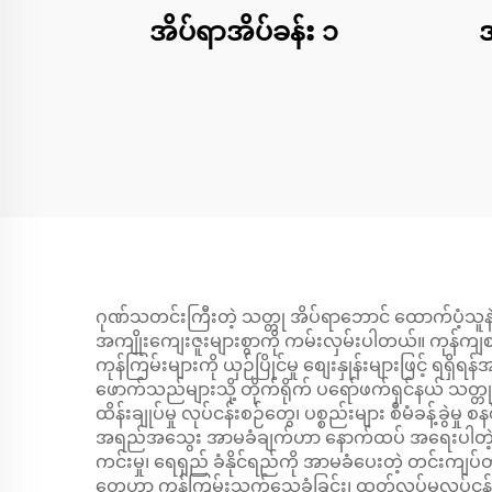
အိပ်ရာအိပ်ခန်း ၁
အ
ဂုဏ်သတင်းကြီးတဲ့ သတ္တု အိပ်ရာဘောင် ထောက်ပံ့သူနဲ့
အကျိုးကျေးဇူးများစွာကို ကမ်းလှမ်းပါတယ်။ ကုန်က
ကုန်ကြမ်းများကို ယှဉ်ပြိုင်မှု စျေးနှုန်းများဖြင့်
ဖောက်သည်များသို့ တိုက်ရိုက် ပရော်ဖက်ရှင်နယ် သတ
ထိန်းချုပ်မှု လုပ်ငန်းစဉ်တွေ၊ ပစ္စည်းများ စီမံခန့်ခွဲမှ
အရည်အသွေး အာမခံချက်ဟာ နောက်ထပ် အရေးပါတဲ့ အကျ
ကင်းမှု၊ ရေရှည် ခံနိုင်ရည်ကို အာမခံပေးတဲ့ တင်းကျပ
တွေဟာ ကုန်ကြမ်းသက်သေခံခြင်း၊ ထုတ်လုပ်မှုလုပ်ငန်းစဉ