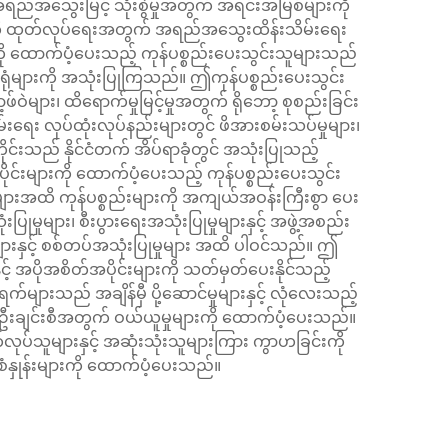
ည်အသွေးမြင့် သုံးစွဲမှုအတွက် အရင်းအမြစ်များကို
များကို ထုတ်လုပ်ရေးအတွက် အရည်အသွေးထိန်းသိမ်းရေး
ားကို ထောက်ပံ့ပေးသည့် ကုန်ပစ္စည်းပေးသွင်းသူများသည်
 စက်ရုံများကို အသုံးပြုကြသည်။ ဤကုန်ပစ္စည်းပေးသွင်း
ဲများ၊ ထိရောက်မှုမြင့်မှုအတွက် ရိုဘော့ စုစည်းခြင်း
ေး လုပ်ထုံးလုပ်နည်းများတွင် ဖိအားစမ်းသပ်မှုများ၊
တိုင်းသည် နိုင်ငံတက် အိပ်ရာခုံတွင် အသုံးပြုသည့်
ိုင်းများကို ထောက်ပံ့ပေးသည့် ကုန်ပစ္စည်းပေးသွင်း
ျားအထိ ကုန်ပစ္စည်းများကို အကျယ်အဝန်းကြီးစွာ ပေး
ှုများ၊ စီးပွားရေးအသုံးပြုမှုများနှင့် အဖွဲ့အစည်း
များနှင့် စစ်တပ်အသုံးပြုမှုများ အထိ ပါဝင်သည်။ ဤ
 အပိုအစိတ်အပိုင်းများကို သတ်မှတ်ပေးနိုင်သည့်
များသည် အချိန်မှီ ပို့ဆောင်မှုများနှင့် လုံလေးသည့်
၏ တစ်ဦးချင်းစီအတွက် ဝယ်ယူမှုများကို ထောက်ပံ့ပေးသည်။
ုပ်သူများနှင့် အဆုံးသုံးသူများကြား ကွာဟခြင်းကို
စံနှုန်းများကို ထောက်ပံ့ပေးသည်။