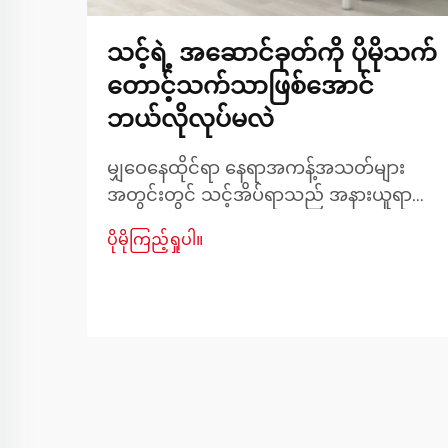
သင့်ရဲ့ အဆောင်ခုတ်ကို ပိုမိုသက်
တောင့်သက်သာဖြစ်အောင်
ဘယ်လိုလုပ်မလဲ
မျှဝေနေထိုင်ရာ နေရာအကန့်အသတ်များ
အတွင်းတွင် သင့်အိပ်ရာသည် အနားယူရာ
နေရာသာမက သင့်ကိုယ်ပိုင်နေရာအဖြစ်
ပိုမိုကြည့်ရှုပါ။
အဓိကကဏ္ဍမှ ပါဝင်နေပါသည်။ သက်
တောင့်သက်သာရှိသော အိပ်စက်နိုင်သော
ပတ်ဝန်းကျင်ကို ဖန်တီးရာတွင် မူလတန်းတွင်
နေထိုင်ခြင်းသည် ထူးခြားသော စိန်ခေါ်မှုများ
ကို ဖြစ်ပေါ်စေပါသည်။