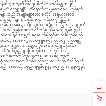
ပ်ငန်းတွေအတွက် အရေးပါတဲ့ အသာစီးရမှုအဖြစ်
ကို လျှော့ချပြီး ထိရောက်တဲ့ ပို့ဆောင်ရေး ကွန်ရက်
ူများသည် အမျိုးမျိုးသော စတိုင်၊ အရွယ်အစား၊
းမှုနှင့် ဈေးကွက်လိုအပ်ချက်များကို ဖြည့်ဆ
 အရည်အသွေး သို့မဟုတ် ပေးပို့မှု အချိန်ကာလများကို
အပါအဝင် ထူးခြားသော လိုအပ်ချက်များကို ကုန်ပစ္စည်း
ာဏ်ပေးခြင်း၊ ပစ္စည်းရွေးချယ်မှုဆိုင်ရာ လမ်းညွှန်ချက်
လောက်တဲ့ အာမခံ ကွယ်ဝပ်မှုရှိစေတဲ့၊ လုပ်ငန်းစည်းမျဉ်း
 အန္တရာယ်လျှော့ချမှုဟာ ပိုထိန်းချုပ်နိုင်လာ
မံခန့်ခွဲမှု၊ များပြားလှတဲ့ ထုတ်လုပ်ရေး
ာဘောင် ထောက်ပံ့သူတွေက မျှဝေတဲ့ ဈေးကွက်
့ အလားအလာ စိစစ်ချက်တွေ၊ စားသုံးသူ စိတ်ကြိုက်
းထိုးပစ္စည်းရရှိနိုင်မှုနှင့် ရေရှည် ကျေနပ်မှုနှင့်