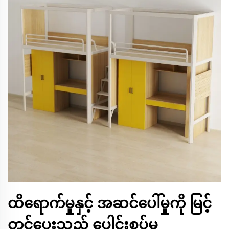
ထိရောက်မှုနှင့် အဆင်ပေါ်မှုကို မြင့်
တင်ပေးသည့် ပေါင်းစပ်မှု