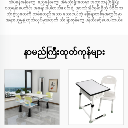
အိပ်ခန်းခန်းတွေ၊ ဧည့်ခန်းတွေ၊ အိမ်သုံးရုံးတွေမှာ အထူးတန်ဖိုးရှိပြီး
စတုရန်းပေတိုင်း အရေးပါပါတယ်။ ၎င်းရဲ့ အားသုံးနိုင်စွမ်းရှိတဲ့ ဒီဇိုင်းက
သုံးစွဲသူတွေကို တစ်ခုတည်းသော သေးငယ်တဲ့ ခြေရာတစ်ခုအတွင်းမှာ
အနားယူမှုနဲ့ ထုတ်လုပ်မှုအတွက် သီးခြားဇုန်တွေ ဖန်တီးခွင့်ပေးပါတယ်။
နာမည်ကြီးထုတ်ကုန်များ