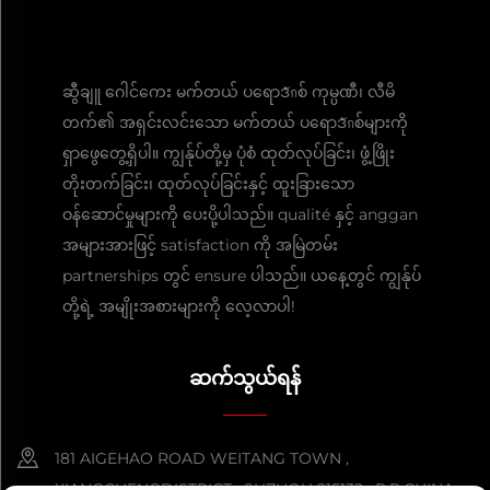
ဆွီချူ ဂေါင်ကေး မက်တယ် ပရောဒักစ် ကုမ္ပဏီ၊ လီမိ
တက်၏ အရှင်းလင်းသော မက်တယ် ပရောဒักစ်များကို
ရှာဖွေတွေ့ရှိပါ။ ကျွန်ုပ်တို့မှ ပုံစံ ထုတ်လုပ်ခြင်း၊ ဖွံ့ဖြိုး
တိုးတက်ခြင်း၊ ထုတ်လုပ်ခြင်းနှင့် ထူးခြားသော
ဝန်ဆောင်မှုများကို ပေးပို့ပါသည်။ qualité နှင့် anggan
အများအားဖြင့် satisfaction ကို အမြဲတမ်း
partnerships တွင် ensure ပါသည်။ ယနေ့တွင် ကျွန်ုပ်
တို့ရဲ့ အမျိုးအစားများကို လေ့လာပါ!
ဆက်သွယ်ရန်
181 AIGEHAO ROAD WEITANG TOWN ,
XIANGCHENGDISTRICT , SUZHOU 215132 , P.R.CHINA