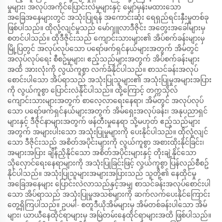
မှုများ၊ အလုပ်အကိုင်ပြောင်းလဲမှုများနှင့် မျှော်မှန်းမထားသော
အခြေအနေများတွင် အသုံးပြုရန် အကောင်းဆုံး ရေရှည်ရင်းနှီးမှုတစ်ခု
ဖြစ်ပါသည်။ ထိုလုံ့လျင်မှုသည် မော်ဂျူလာဒီဇိုင်း အတွေးအခေါ်များမှ
စတင်ပါသည်။ ထိုဒီဇိုင်းသည် ကျောင်းသားများ၏ အိပ်စက်ခန်းများမှ
မြို့ပြတွင် အလုပ်လုပ်သော ပရော်ဖက်ရှင်နယ်များအတွက် အိမ်တွင်
အလုပ်လုပ်ရေး စီစဥ်မှုများ၊ ဧည့်သည်များအတွက် အိပ်စက်ခန်းများ
အထိ အားလုံးကို လွယ်ကူစွာ လက်ခံနိုင်ပါသည်။ စာသင်ခန်းအလုပ်
စောင်းပါသော အိပ်ရာသည် အသုံးပြုသူများ၏ အသုံးပြုမှုအများအပြား
ကို လွယ်ကူစွာ ပြောင်းလဲနိုင်ပါသည်။ ထို့ကြောင့် တက္ကသိုလ်
ကျောင်းသားများအတွက် စာလေ့လာရေးနေရာ၊ အိမ်တွင် အလုပ်လုပ်
သော ပရော်ဖက်ရှင်နယ်များအတွက် အိမ်ရှေးအလုပ်ခန်း၊ အနုပညာရှင်
များနှင့် ဒီဇိုင်နာများအတွက် ဖန်တီးမှုနေရာ သို့မဟုတ် ဧည့်သည်များ
အတွက် အများပါးသော အသုံးပြုမှုများကို ပေးနိုင်ပါသည်။ ထိုလုံ့လျင်
သော ဒီဇိုင်းသည် အစိတ်အပိုင်းများကို လွယ်ကူစွာ အစားထိုးနိုင်ခြင်း၊
အများအပြား ချိန်ညှိနိုင်သော အစိတ်အပိုင်းများနှင့် တိုးချဲ့နိုင်သော
သိုလှောင်ရေးနေရာများကို အသုံးပြုခြင်းဖြင့် လွယ်ကူစွာ ပြန်လည်စီစဥ်
နိုင်ပါသည်။ အသုံးပြုသူများအများအပြားသည် သူတို့၏ နေထိုင်မှု
အခြေအနေများ ပြောင်းလဲလာသည်နှင့်အမျှ စာသင်ခန်းအလုပ်စောင်းပါ
သော အိပ်ရာသည် အသုံးပြုမှုအသစ်များကို ဆက်လက်ပေးနိုင်ကြောင်း
တွေ့ရှိကြပါသည်။ ဥပမါ- စတူဒီယိုအိမ်များမှ အိမ်တစ်ခန်းပါသော အိမ်
များ၊ ယာယီနေထိုင်ရာများမှ အမြဲတမ်းနေထိုင်ရာများအထိ ဖြစ်ပါသည်။