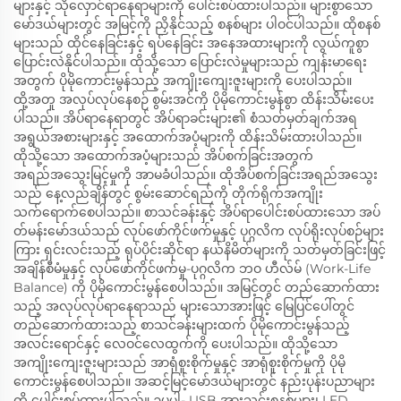
များနှင့် သိုလှောင်ရာနေရာများကို ပေါင်းစပ်ထားပါသည်။ များစွာသော
မော်ဒယ်များတွင် အမြင့်ကို ညှိနိုင်သည့် စနစ်များ ပါဝင်ပါသည်။ ထိုစနစ်
များသည် ထိုင်နေခြင်းနှင့် ရပ်နေခြင်း အနေအထားများကို လွယ်ကူစွာ
ပြောင်းလဲနိုင်ပါသည်။ ထိုသို့သော ပြောင်းလဲမှုများသည် ကျန်းမာရေး
အတွက် ပိုမိုကောင်းမွန်သည့် အကျိုးကျေးဇူးများကို ပေးပါသည်။
ထို့အတူ အလုပ်လုပ်နေစဉ် စွမ်းအင်ကို ပိုမိုကောင်းမွန်စွာ ထိန်းသိမ်းပေး
ပါသည်။ အိပ်ရာနေရာတွင် အိပ်ရာခင်းများ၏ စံသတ်မှတ်ချက်အရ
အရွယ်အစားများနှင့် အထောက်အပံ့များကို ထိန်းသိမ်းထားပါသည်။
ထိုသို့သော အထောက်အပံ့များသည် အိပ်စက်ခြင်းအတွက်
အရည်အသွေးမြင့်မှုကို အာမခံပါသည်။ ထိုအိပ်စက်ခြင်းအရည်အသွေး
သည် နေ့လည်ချိန်တွင် စွမ်းဆောင်ရည်ကို တိုက်ရိုက်အကျိုး
သက်ရောက်စေပါသည်။ စာသင်ခန်းနှင့် အိပ်ရာပေါင်းစပ်ထားသော အပ်
တ်မန်းမော်ဒယ်သည် လုပ်ဖော်ကိုင်ဖက်မှုနှင့် ပုဂ္ဂလိက လုပ်ရိုးလုပ်စဉ်များ
ကြား ရှင်းလင်းသည့် ရုပ်ပိုင်းဆိုင်ရာ နယ်နိမိတ်များကို သတ်မှတ်ခြင်းဖြင့်
အချိန်စီမံမှုနှင့် လုပ်ဖော်ကိုင်ဖက်မှု-ပုဂ္ဂလိက ဘဝ ဟီလ်မ် (Work-Life
Balance) ကို ပိုမိုကောင်းမွန်စေပါသည်။ အမြင့်တွင် တည်ဆောက်ထား
သည့် အလုပ်လုပ်ရာနေရာသည် များသောအားဖြင့် မြေပြင်ပေါ်တွင်
တည်ဆောက်ထားသည့် စာသင်ခန်းများထက် ပိုမိုကောင်းမွန်သည့်
အလင်းရောင်နှင့် လေဝင်လေထွက်ကို ပေးပါသည်။ ထိုသို့သော
အကျိုးကျေးဇူးများသည် အာရုံစူးစိုက်မှုနှင့် အာရုံစူးစိုက်မှုကို ပိုမို
ကောင်းမွန်စေပါသည်။ အဆင့်မြင့်မော်ဒယ်များတွင် နည်းပုန်းပညာများ
ကို ပေါင်းစပ်ထားပါသည်။ ဥပမါ- USB အားသွင်းစနစ်များ၊ LED