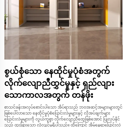
စွယ်စုံသော နေထိုင်မှုပုံစံအတွက်
လိုက်လျောညီထွှင်မှုနှင့် ရှည်လျား
သောကာလအတွက် တန်ဖိုး
စာသင်ခန်းအလုပ်စောင်းပါသော အိပ်ရာသည် ဘဝအဆင့်အများများတွင်
ဖြစ်ပေါ်လာသော နေထိုင်မှုပုံစံပြောင်းလဲမှုများနှင့် လိုအပ်ချက်များ
ပြောင်းလဲမှုများကို လွယ်ကူစွာ လိုက်လျောညီထွေဖြစ်အောင် ပြုလုပ်နိုင်
သည့် ထူးခြားသော လုံ့လျင်မှုရှိပါသည်။ ထို့ကြောင့် အိမ်နေရာပြောင်းလဲ