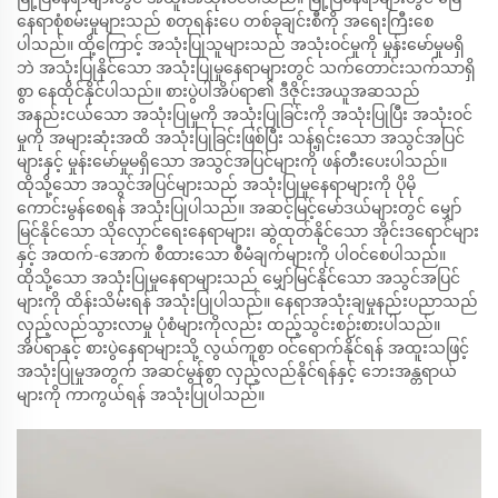
နေရာစုံစမ်းမှုများသည် စတုရန်းပေ တစ်ခုချင်းစီကို အရေးကြီးစေ
ပါသည်။ ထို့ကြောင့် အသုံးပြုသူများသည် အသုံးဝင်မှုကို မှုန်းမော်မှုမရှိ
ဘဲ အသုံးပြုနိုင်သော အသုံးပြုမှုနေရာများတွင် သက်တောင်းသက်သာရှိ
စွာ နေထိုင်နိုင်ပါသည်။ စားပွဲပါအိပ်ရာ၏ ဒီဇိုင်းအယူအဆသည်
အနည်းငယ်သော အသုံးပြုမှုကို အသုံးပြုခြင်းကို အသုံးပြုပြီး အသုံးဝင်
မှုကို အများဆုံးအထိ အသုံးပြုခြင်းဖြစ်ပြီး သန့်ရှင်းသော အသွင်အပြင်
များနှင့် မှုန်းမော်မှုမရှိသော အသွင်အပြင်များကို ဖန်တီးပေးပါသည်။
ထိုသို့သော အသွင်အပြင်များသည် အသုံးပြုမှုနေရာများကို ပိုမို
ကောင်းမွန်စေရန် အသုံးပြုပါသည်။ အဆင့်မြင့်မော်ဒယ်များတွင် မျှော်
မြင်နိုင်သော သိုလှောင်ရေးနေရာများ၊ ဆွဲထုတ်နိုင်သော အိုင်းဒရောင်များ
နှင့် အထက်-အောက် စီထားသော စီမံချက်များကို ပါဝင်စေပါသည်။
ထိုသို့သော အသုံးပြုမှုနေရာများသည် မျှော်မြင်နိုင်သော အသွင်အပြင်
များကို ထိန်းသိမ်းရန် အသုံးပြုပါသည်။ နေရာအသုံးချမှုနည်းပညာသည်
လှည့်လည်သွားလာမှု ပုံစံများကိုလည်း ထည့်သွင်းစဉ်းစားပါသည်။
အိပ်ရာနှင့် စားပွဲနေရာများသို့ လွယ်ကူစွာ ဝင်ရောက်နိုင်ရန် အထူးသဖြင့်
အသုံးပြုမှုအတွက် အဆင်မွန်စွာ လှည့်လည်နိုင်ရန်နှင့် ဘေးအန္တရာယ်
များကို ကာကွယ်ရန် အသုံးပြုပါသည်။