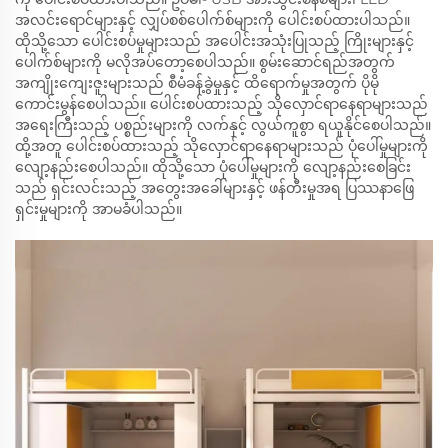
အလင်းရောင်များနှင့် လျှပ်စစ်ပေါက်စ်များကို ပေါင်းစပ်ထားပါသည်။
ထိုသို့သော ပေါင်းစပ်မှုများသည် အပေါင်းအသုံးပြုသည့် ကြိုးများနှင့်
ပေါက်စ်များကို မလိုအပ်တော့စေပါသည်။ စွမ်းဆောင်ရည်အတွက်
အကျိုးကျေးဇူးများသည် စီမံခန့်ခွဲမှုနှင့် ထိရောက်မှုအတွက် ပိုမို
ကောင်းမွန်စေပါသည်။ ပေါင်းစပ်ထားသည့် သိုလှောင်ရာနေရာများသည်
အရေးကြီးသည့် ပစ္စည်းများကို လက်နှင့် လွယ်ကူစွာ ရယူနိုင်စေပါသည်။
ထို့အတူ ပေါင်းစပ်ထားသည့် သိုလှောင်ရာနေရာများသည် ပုံပေါ်မှုများကို
လျော့နည်းစေပါသည်။ ထိုသို့သော ပုံပေါ်မှုများကို လျော့နည်းစေခြင်း
သည် ရှင်းလင်းသည့် အတွေးအခေါ်များနှင့် ဖန်တီးမှုအရ ပြဿနာဖြေ
ရှင်းမှုများကို အာမခံပါသည်။