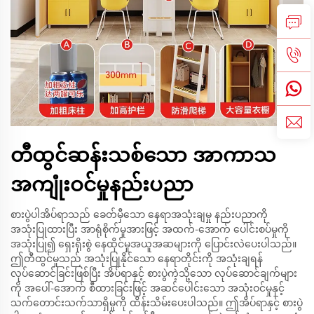
တီထွင်ဆန်းသစ်သော အာကာသ
အကျုံးဝင်မှုနည်းပညာ
စားပွဲပါအိပ်ရာသည် ခေတ်မှီသော နေရာအသုံးချမှု နည်းပညာကို
အသုံးပြုထားပြီး အာရုံစိုက်မှုအားဖြင့် အထက်-အောက် ပေါင်းစပ်မှုကို
အသုံးပြု၍ ရှေးရိုးစွဲ နေထိုင်မှုအယူအဆများကို ပြောင်းလဲပေးပါသည်။
ဤတီထွင်မှုသည် အသုံးပြုနိုင်သော နေရာတိုင်းကို အသုံးချရန်
လုပ်ဆောင်ခြင်းဖြစ်ပြီး အိပ်ရာနှင့် စားပွဲကဲ့သို့သော လုပ်ဆောင်ချက်များ
ကို အပေါ်-အောက် စီထားခြင်းဖြင့် အဆင်ပေါင်းသော အသုံးဝင်မှုနှင့်
သက်တောင်းသက်သာရှိမှုကို ထိန်းသိမ်းပေးပါသည်။ ဤအိပ်ရာနှင့် စားပွဲ