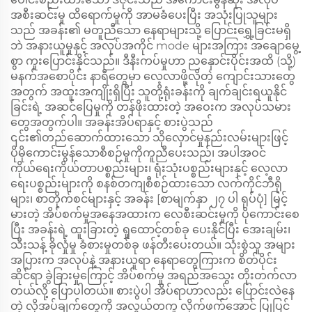
အစီးဆင်းမှု ထိရောက်မှုကို အာမခံပေးပြီး အသုံးပြုသူများ
သည် အခန်း၏ မတူညီသော နေရာများသို့ ပြောင်းရွှေ့ခြင်းမရှိ
ဘဲ အနားယူမှုနှင့် အလုပ်အကိုင် mode များအကြား အချောမွေ့
စွာ ကူးပြောင်းနိုင်သည်။ ဒီနီးကပ်မှုဟာ ညနှောင်းပိုင်းအထိ (သို့)
မနက်အစောပိုင်း နာရီတွေမှာ လေ့လာဖို့လိုတဲ့ ကျောင်းသားတွေ
အတွက် အထူးအကျိုးရှိပြီး သူတို့ရုံးခန်းကို ချက်ချင်းရယူနိုင်
ခြင်းရဲ့ အဆင်ပြေမှုကို တန်ဖိုးထားတဲ့ အဝေးက အလုပ်သမား
တွေအတွက်ပါ။ အခန်းအိပ်ရာနှင့် စားပွဲသည်
၎င်း၏တည်ဆောက်ထားသော သိုလှောင်မှုနည်းလမ်းများဖြင့်
ပိုမိုကောင်းမွန်သောစီစဉ်မှုကိုကူညီပေးသည်၊ အပါအဝင်
ကိုယ်ရေးကိုယ်တာပစ္စည်းများ၊ ရုံးသုံးပစ္စည်းများနှင့် လေ့လာ
ရေးပစ္စည်းများကို စနစ်တကျစီစဉ်ထားသော လက်ကိုင်ဘီရို
များ၊ စာတိုက်စင်များနှင့် အခန်း [စာမျက်နှာ ၂၇ ပါ ရုပ်ပုံ] မြင့်
မားတဲ့ အိပ်စက်မှုအနေအထားက လေစီးဆင်းမှုကို ပိုကောင်းစေ
ပြီး အခန်းရဲ့ ထူးခြားတဲ့ ရှုထောင့်တစ်ခု ပေးနိုင်ပြီး အေးချမ်း၊
သီးသန့် ခိုလှုံမှု ခံစားမှုတစ်ခု ဖန်တီးပေးတယ်။ သုံးစွဲသူ အများ
အပြားက အလုပ်နဲ့ အနားယူရာ နေရာတွေကြားက စိတ်ပိုင်း
ဆိုင်ရာ ခွဲခြားမှုကြောင့် အိပ်စက်မှု အရည်အသွေး တိုးတက်လာ
တယ်လို့ ပြောပါတယ်။ စားပွဲပါ အိပ်ရာဟာလည်း ပြောင်းလဲနေ
တဲ့ လိုအပ်ချက်တွေကို အလွယ်တကူ လိုက်ဖက်အောင် ပြုပြင်