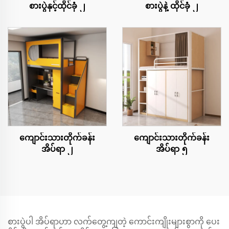
စားပွဲနှင့်ထိုင်ခုံ ၂
စားပွဲနဲ့ ထိုင်ခုံ ၂
ကျောင်းသားတိုက်ခန်း
ကျောင်းသားတိုက်ခန်း
အိပ်ရာ ၂
အိပ်ရာ ၅
စားပွဲပါ အိပ်ရာဟာ လက်တွေ့ကျတဲ့ ကောင်းကျိုးများစွာကို ပေး