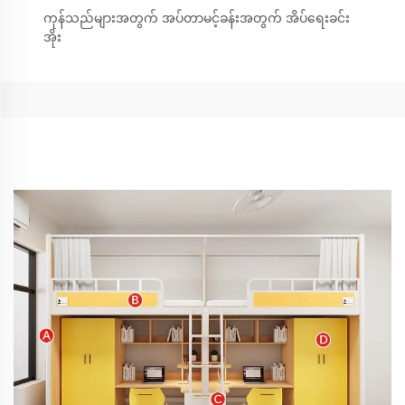
ကုန်သည်များအတွက် အပ်တာမင့်ခန်းအတွက် အိပ်ရေးခင်း
အိုး