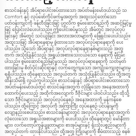
စာသင်ခန်းနှင့် အိပ်ရာပေါင်းစပ်ထားသော အပ်တ်မန်းမော်ဒယ်သည် သ
Comfort နှင့် လုပ်ဖော်ကိုင်ဖက်မှုအတွက် အထူးသင့်တော်သော
ပတ်ဝန်းကျင်ကို ဖန်တီးခြင်းဖြင့် ပုဂ္ဂလိက စွမ်းဆောင်ရည်ကို အဆင့်မြင့်မှု
ဖြင့် ပြောင်းလဲပေးပါသည်။ ဤပေါင်းစပ်မှုသည် အိမ်တွင် အလုပ်လုပ်
ခြင်းနှင့် အိမ်တွင် သင်ယူခြင်း အလားအလာများကို ဖြေရှင်းပေးပါသည်။
အထူးသဖြင့် အိပ်ရာနေရာမှ ခွဲထားသော အလုပ်လုပ်ရာနေရာကို ပေး
ပါသည်။ သို့သော် အိပ်ရာနှင့် အလုပ်လုပ်ရာနေရာနှစ်များသည် အတူ
တက် အသုံးပြုနိုင်သည့် အရွယ်အစားသေးငယ်သော နေရာကို မှီငြမ်း
ပါသည်။ စွမ်းဆောင်ရည်မြင့်မှုသည် အလုပ်လုပ်ရာနေရာကို သတ်မှတ်
ထားခြင်းမှ စိတ်ပိုင်းဆိုင်ရာနှင့် လက်တွေ့ကျသော အကျိုးကျေးဇူးများမှ
ရရှိပါသည်။ ထိုနေရာသည် အလွယ်တက် အသုံးပြုနိုင်ပါသည်။ ထို့အတူ
ထိန်းသိမ်းရှိ လွယ်ကူပါသည်။ စာသင်ခန်းနှင့် အိပ်ရာပေါင်းစပ်ထားသော
အပ်တ်မန်းမော်ဒယ်တွင် စာသင်ခန်းအတွက် လုံခြုံသော အနေအထားကို
ထောက်ပံ့ပေးသည့် အထိုက်အလျောက် ဒီဇိုင်းများ ပါဝင်ပါသည်။ ထိုသို့
သော ဒီဇိုင်းများသည် အလုပ်လုပ်နေစဉ် အနေအထားကို မှန်ကန်စေ
ပါသည်။ ထို့ကြောင့် အလုပ်ကို အကြာကြီး လုပ်နေစဉ် ပင်ပန်းမှုကို
လျော့နည်းစေပါသည်။ စာသင်ခန်းများတွင် အလုပ်လုပ်ရာနေရာအတွက်
လုံလေးသော အရွယ်အစားများကို ပေးပါသည်။ ထိုနေရာတွင် မော်နီတာ
များ၊ လက်တော့ပ်ကွန်ပျူတာများ၊ စာအုပ်များနှင့် ရုံးသုံးပစ္စည်းများကို
အလွယ်တက် ထားနိုင်ပါသည်။ ထို့အတူ ကြိုးများကို စီမံထားသည့် စနစ်