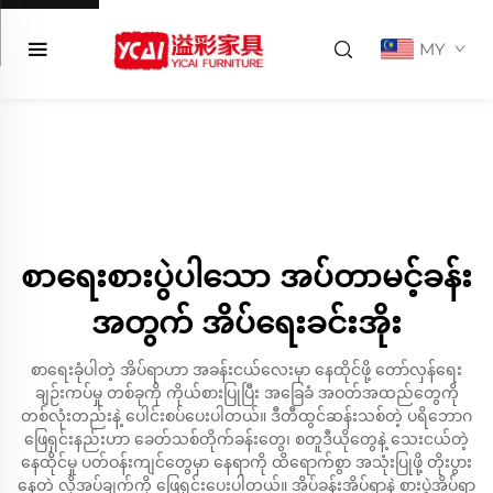
MY
စာရေးစားပွဲပါသော အပ်တာမင့်ခန်း
အတွက် အိပ်ရေးခင်းအိုး
စာရေးခုံပါတဲ့ အိပ်ရာဟာ အခန်းငယ်လေးမှာ နေထိုင်ဖို့ တော်လှန်ရေး
ချဉ်းကပ်မှု တစ်ခုကို ကိုယ်စားပြုပြီး အခြေခံ အဝတ်အထည်တွေကို
တစ်လုံးတည်းနဲ့ ပေါင်းစပ်ပေးပါတယ်။ ဒီတီထွင်ဆန်းသစ်တဲ့ ပရိဘောဂ
ဖြေရှင်းနည်းဟာ ခေတ်သစ်တိုက်ခန်းတွေ၊ စတူဒီယိုတွေနဲ့ သေးငယ်တဲ့
နေထိုင်မှု ပတ်ဝန်းကျင်တွေမှာ နေရာကို ထိရောက်စွာ အသုံးပြုဖို့ တိုးပွား
နေတဲ့ လိုအပ်ချက်ကို ဖြေရှင်းပေးပါတယ်။ အိပ်ခန်းအိပ်ရာနဲ့ စားပွဲအိပ်ရာ