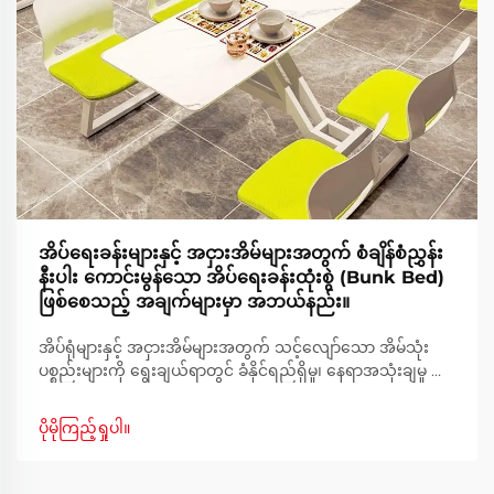
အိပ်ရေးခန်းများနှင့် အငှားအိမ်များအတွက် စံချိန်စံညွှန်း
နီးပါး ကောင်းမွန်သော အိပ်ရေးခန်းထုံးစွဲ (Bunk Bed)
ဖြစ်စေသည့် အချက်များမှာ အဘယ်နည်း။
အိပ်ရုံများနှင့် အငှားအိမ်များအတွက် သင့်လျော်သော အိမ်သုံး
ပစ္စည်းများကို ရွေးချယ်ရာတွင် ခံနိုင်ရည်ရှိမှု၊ နေရာအသုံးချမှု ထိ
ရောက်မှုနှင့် စုစုပေါင်းစုံစမ်းမှု တို့ကို ဂရုတစိုက် စဥ်ဆက်မပြတ်
စဉ်းစားရန် လိုအပ်ပါသည်။ အိမ်သုံးပစ္စည်းအားလုံးအနက် အိပ်ရာ
ပိုမိုကြည့်ရှုပါ။
ထုံးစွဲမှု (Bunk Bed) သည် အောက်ပါအတိုင်း အထူးသဖြင့်
အဖြေပေးနိုင်သည့် အဖြေများကို ဖော်ပြပေးသည့် အထူးသဖြင့်
ထူးခြားသည့် အဖြေဖြစ်သည်။