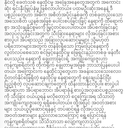
နိုင်လို့ ခေတ်သစ် နေထိုင်မှု အခြေအနေတွေအတွက် အကောင်း
ဆုံး ရင်းနှီးမြှုပ်နှံမှု ဖြစ်လာပါတယ်။ ပထမဦးဆုံးအနေနဲ့ ဒီ
ပစ္စည်းတွေဟာ အဓိက အစိတ်အပိုင်းနှစ်ခုကို တစ်ခုတည်းသော
အသေးစိတ် ယူနစ်အဖြစ် ပေါင်းစပ်ခြင်းဖြင့် နေရာကို ထိရောက်
စွာ အသုံးချနိုင်စွမ်းကို မြှင့်တင်ပေးပါတယ်။ အိပ်စက်ခြင်းနှင့်
အလုပ်လုပ်ခြင်းအတွက် သီးခြားနေရာများ လိုအပ်ခြင်းအစား
စားပွဲပါ အိပ်ရာသည် အခြားလုပ်ဆောင်မှုများ သို့မဟုတ်
ပရိဘောဂများအတွက် တန်ဖိုးရှိသော ကြမ်းပြင်နေရာကို
လွတ်လပ်စေသော စင်မြင့်နေထိုင်မှု ဖြေရှင်းနည်းတစ်ခု ဖန်တီး
ပေးသည်။ နေရာကို ချွေတာခြင်းရဲ့ အကျိုးကျေးဇူးဟာ
ကုန်ကျစရိတ်ကို တိုက်ရိုက် ချွေတာမှုအဖြစ် ဘာသာပြန်ပေးပါ
တယ်၊ အကြောင်းက နေထိုင်သူတွေဟာ အခန်းသေးသေးလေး၊
ပိုတတ်နိုင်ခြေရှိတဲ့ နေထိုင်မှု နေရာတွေကို ရွေးချယ်နိုင်ပြီး
ပြည့်စုံတဲ့ လုပ်ဆောင်ချက်တွေကို ထိန်းထားနိုင်လို့ပါ။ စားပွဲပါ
အိပ်ရာဟာ အိပ်ရာဘောင်၊ အိပ်ရာခုံနဲ့ စားပွဲအလှဆင်ပစ္စည်းတွေ
ကို သီးခြား ဝယ်ယူရန် မလိုတော့ဘဲ ငွေကြေးအရ သိသာတဲ့
အကျိုးကျေးဇူးတွေ ရရှိစေပါတယ်။ ထို့အပြင် အဝတ်အစား
များ သယ်ယူပို့ဆောင်ရန်နှင့် တပ်ဆင်ရန် လိုအပ်သည့်
အဝတ်အစားများ နည်းလာသောကြောင့် ရွှေ့ပြောင်းရန်
ကုန်ကျစရိတ်များ သိသိသာသာ လျော့ကျလာသည်။
ပေါင်းစည်းထားသော ဒီဇိုင်းသည် အကောင်းမွန်ဆုံး အလုပ်