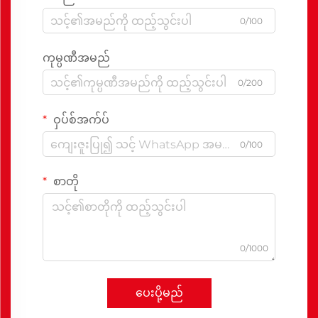
0/100
ကုမ္ပဏီအမည်
0/200
ဝှပ်စ်အက်ပ်
0/100
စာတို
0/1000
ပေးပို့မည်