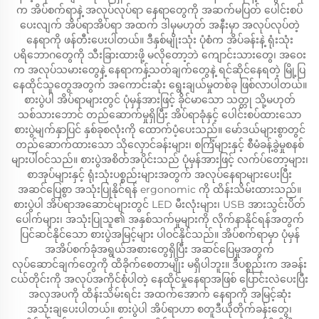
က အိပ်စက်ရာနဲ့ အလုပ်လုပ်ရာ နေရာတွေကို အဆက်မပြတ် ပေါင်းစပ်
ပေးလျက် အိပ်ရာအိပ်ရာ အထက် ဒါမှမဟုတ် အနီးမှာ အလုပ်လုပ်တဲ့
နေရာကို ဖန်တီးပေးပါတယ်။ ဒီနှစ်မျိုးသုံး ပုံစံက အိပ်ခန်းနဲ့ ရုံးသုံး
ပရိဘောဂတွေကို သီးခြားထားဖို့ မလိုတော့ဘဲ ကျောင်းသားတွေ၊ အဝေး
က အလုပ်သမားတွေနဲ့ နေရာကန့်သတ်ချက်တွေနဲ့ ရင်ဆိုင်နေရတဲ့ မြို့ပြ
နေထိုင်သူတွေအတွက် အကောင်းဆုံး ရွေးချယ်မှုတစ်ခု ဖြစ်လာပါတယ်။
စားပွဲပါ အိပ်ရာများတွင် ပုံမှန်အားဖြင့် ခိုင်မာသော သတ္တု သို့မဟုတ်
သစ်သားဘောင် တည်ဆောက်မှုရှိပြီး အိပ်ရာခုံနှင့် ပေါင်းစပ်ထားသော
စားပွဲမျက်နှာပြင် နှစ်ခုစလုံးကို ထောက်ပံ့ပေးသည်။ မော်ဒယ်များစွာတွင်
တည်ဆောက်ထားသော သိုလှောင်ခန်းများ၊ စင်္ကြံများနှင့် စီမံခန့်ခွဲမှုစနစ်
များပါဝင်သည်။ စားပွဲအစိတ်အပိုင်းသည် ပုံမှန်အားဖြင့် လက်ပ်တော့များ၊
စာအုပ်များနှင့် ရုံးသုံးပစ္စည်းများအတွက် အလုပ်နေရာများပေးပြီး
အဆင်ပြေစွာ အသုံးပြုနိုင်ရန် ergonomic ကို ထိန်းသိမ်းထားသည်။
စားပွဲပါ အိပ်ရာအဆောင်များတွင် LED မီးလုံးများ၊ USB အားသွင်းပိတ်
ပေါက်များ၊ အသုံးပြုသူ၏ အနှစ်သက်မှုများကို လိုက်နာနိုင်ရန်အတွက်
ပြင်ဆင်နိုင်သော စားပွဲအမြင့်များ ပါဝင်နိုင်သည်။ အိပ်စက်ရာမှာ ပုံမှန်
အအိပ်စက်ခုံအရွယ်အစားတွေရှိပြီး အဆင်ပြေမှုအတွက်
လုပ်ဆောင်ချက်တွေကို ထိခိုက်စေတာမျိုး မရှိပါဘူး။ ဒီပစ္စည်းက အခန်း
ငယ်တိုင်းကို အလုပ်အကိုင်စုံပါတဲ့ နေထိုင်မှုနေရာအဖြစ် ပြောင်းလဲပေးပြီး
အလှအပကို ထိန်းသိမ်းရင်း အထက်အောက် နေရာကို အမြင့်ဆုံး
အသုံးချပေးပါတယ်။ စားပွဲပါ အိပ်ရာဟာ စတူဒီယိုတိုက်ခန်းတွေ၊