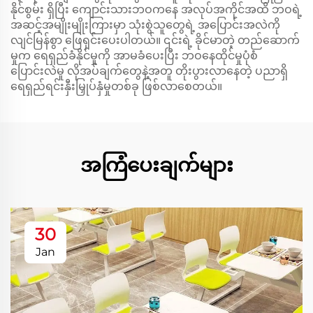
နိုင်စွမ်း ရှိပြီး ကျောင်းသားဘဝကနေ အလုပ်အကိုင်အထိ ဘဝရဲ့
အဆင့်အမျိုးမျိုးကြားမှာ သုံးစွဲသူတွေရဲ့ အပြောင်းအလဲကို
လျင်မြန်စွာ ဖြေရှင်းပေးပါတယ်။ ၎င်းရဲ့ ခိုင်မာတဲ့ တည်ဆောက်
မှုက ရေရှည်ခံနိုင်မှုကို အာမခံပေးပြီး ဘဝနေထိုင်မှုပုံစံ
ပြောင်းလဲမှု လိုအပ်ချက်တွေနဲ့အတူ တိုးပွားလာနေတဲ့ ပညာရှိ
ရေရှည်ရင်းနှီးမြှုပ်နှံမှုတစ်ခု ဖြစ်လာစေတယ်။
အကြံပေးချက်များ
30
Jan