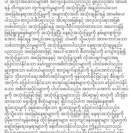
ပါ အသုံးအဆောင်များ၏ အင်ဂျင်နီယာပညာသည် ဖွဲ့စည်းပုံအား အာမခံ
ရန် တိကျသော တွက်ချက်မှုများကို အသုံးပြုပြီး အနည်းငယ်သော
အခြေခံနေရာအသုံးပြုမှုကို အများဆုံးအထိ အသုံးချနိုင်ရန် အာမခံပေး
ပါသည်။ စားပွဲပါအိပ်ရာသည် အိပ်ရာအဖြစ်နှင့် အလုပ်လုပ်ရာအဖြစ်
တစ်ပါတည်း အသုံးပြုနိုင်ရန် အထူးဒီဇိုင်းထုတ်ထားသော အလေးချိန်
ဖြန့်ဖြူးမှုစနစ်များကို အသုံးပြုပြီး နေ့စဉ်အသုံးပြုမှုကို နှစ်များစွာကြာ
အောင် ခံနိုင်ရန် အရည်အသွေးမြင့် သံမဏိ သို့မဟုတ် အားကောင်းသော
သစ်သားဖွဲ့စည်းမှုများကို အသုံးပြုထားပါသည်။ နေရာအသုံးချမှုနည်း
ပညာသည် အခြေခံအားဖြင့် အပေါ်-အောက် စီထားခြင်းကို ကျော်လွန်၍
အသုံးပြုသော အခြေအနေနှင့် အသုံးပြုသူ၏ လိုအပ်ချက်များအရ
ပြောင်းလဲနိုင်သော မော်ဂျူလာအစိတ်အပိုင်းများကို ပါဝင်စေပါသည်။
များစွာသော မော်ဒယ်များတွင် စားပွဲမျက်နှာပြင်ကို ရှည်အောင်လုပ်နိုင်
ခြင်း၊ သိုလှောင်ရေးအစိတ်အပိုင်းများကို ဖုန်းထုတ်နိုင်ခြင်းနှင့် စီမံချက်
အလိုက် ပြောင်းလဲနိုင်သော စာအုပ်ချပ်စနစ်များကဲ့သို့သော ပြောင်းလဲနိုင်
သော အစိတ်အပိုင်းများကို ပါဝင်စေပါသည်။ အထက်-အောက် ပေါင်းစပ်
မှုကို အသုံးပြုခြင်းဖြင့် အသုံးပြုသူများသည် အိပ်ရာနှင့် စားပွဲကို သီးခြား
ထားသော ရှေးရိုးစွဲ စီထုံးများနှင့် နှိုင်းယှဉ်ပါက အခြေခံနေရာ၏
ရှုပ်ထွေးမှုကို ခုနစ်ဆယ်ရှိသော ရှုပ်ထွေးမှုကို ပြောင်းလဲနိုင်ပါသည်။
ထိုသို့သော အခြေခံနေရာများကို အသုံးပြုခြင်းဖြင့် နေရာအသုံးပြုမှုကို
ပိုမိုကောင်းမွန်စေရန် ထိုင်ခုံနေရာများ၊ လေ့ကျင်ခန်းနေရာများ သို့မဟုတ်
ဖျော်ဖြေရေးနေရာများကို ဖန်တီးပေးနိုင်ပါသည်။ ဤနည်းပညာသည်
မြို့ပြနေရာများတွင် အထူးအသုံးဝင်ပါသည်။ မြို့ပြနေရာများတွင် မြေ