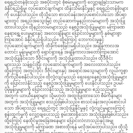
ရေရှည်တန်ဖိုးသည် အစပိုင်းတွင် စုံစမ်းမှုများကို လျှော့ချခြင်းသာမက
ခံနိုင်ရည်ရှိမှု၊ လုပ်ဆောင်ချက်များ ထိန်းသိမ်းနိုင်မှုနှင့် ရေရှည်တန်ဖိုးများ
ကို ပေးနိုင်ပါသည်။ ထိုသို့သော စာသင်ခန်းအလုပ်စောင်းပါသော အိပ်ရာ
များတွင် အရည်အသွေးမြင့် တည်ဆောက်မှုနည်းလမ်းများကို အသုံးပြု
ထားပါသည်။ ထိုနည်းလမ်းများသည် နေ့စဥ်အသုံးပြုမှုများ၊ မကြာခဏ
နေရာရွှေ့ပေးမှုများနှင့် အလေးချိန်များ ပြောင်းလဲမှုများကို နှစ်များစွာ
ကြာအောင် ခံနိုင်ရည်ရှိပါသည်။ ထို့ကြောင့် ဘေးကင်းမှုနှင့်
လုပ်ဆောင်ချက်များကို ထိခိုက်စေခြင်းမရှိပါသည်။ အချိန်ကာလအ
တောင်း မှုန်းမှုများကို ရှောင်ရှားရန် အချိန်ကာလအတော်ကြာအောင်
အသုံးပြုနိုင်သော ဒီဇိုင်းများကို အသုံးပြုထားပါသည်။ ထိုဒီဇိုင်း
များသည် သန့်ရှင်းပြီး လုပ်ဆောင်ချက်များကို အလေးထားပါသည်။
ထို့ကြောင့် အတွင်းပိုင်း ဒီဇိုင်းများနှင့် အရောင်အသွေးများကို လွယ်ကူစွာ
ကိုက်ညီစေနိုင်ပါသည်။ ထိုလုံ့လျင်မှုသည် ရှေးရှေးနေ့စဥ်အသုံးပြုမှုများ
ကို ပြောင်းလဲနိုင်သည့် နေ့စဥ်အသုံးပြုမှုများကို ပေးနိုင်ပါသည်။ ဥပမါ-
ပိုမိုမှုန်းမှုများကို ပြောင်းလဲနိုင်သည့် အသုံးပြုမှုများ၊ ဧည့်သည်များ
အတွက် ယာယီနေရာများ သို့မဟုတ် အထူးပြုထားသော စီမံကိန်းများ
အတွက် အသုံးပြုမှုများ စသည်ဖြစ်ပါသည်။ စာသင်ခန်းအလုပ်စောင်းပါ
သော အိပ်ရာသည် ရေရှည်တွင် အသုံးပြုနိုင်မှုနှင့် လုံ့လျင်မှုများကြောင့်
စွန်းထွက်မှုကို လျှော့ချပေးသည့် စွမ်းအားရှိသော အသုံးပြုမှုဖြစ်ပါသည်။
ထို့ကြောင့် နေထိုင်မှုအခြေအနေများ ပြောင်းလဲလာသည်နှင့်အမျှ
အသုံးပြုမှုများကို မကြာခဏ အစားထိုးရန် မလိုအပ်တော့ပါသည်။ ထိုသို့