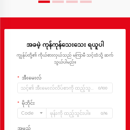
အခမဲ့ ကုန်ကုန်သေးသေး ရယူပါ
ကျွန်ုပ်တို့၏ ကိုယ်စားလှယ်သည် မကြာမီ သင့်ထံသို့ ဆက်
သွယ်ပါမည်။
အီးမေးလ်
0/100
မိုဘိုင်း
Code
0/16
အမည်