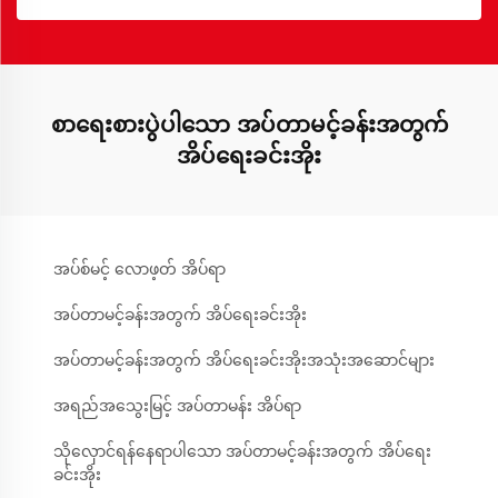
စာရေးစားပွဲပါသော အပ်တာမင့်ခန်းအတွက်
အိပ်ရေးခင်းအိုး
အပ်စ်မင့် လောဖ့တ် အိပ်ရာ
အပ်တာမင့်ခန်းအတွက် အိပ်ရေးခင်းအိုး
အပ်တာမင့်ခန်းအတွက် အိပ်ရေးခင်းအိုးအသုံးအဆောင်များ
အရည်အသွေးမြင့် အပ်တာမန်း အိပ်ရာ
သိုလှောင်ရန်နေရာပါသော အပ်တာမင့်ခန်းအတွက် အိပ်ရေး
ခင်းအိုး