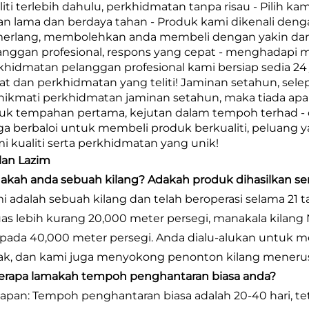
iti terlebih dahulu, perkhidmatan tanpa risau - Pilih kam
an lama dan berdaya tahan - Produk kami dikenali deng
erlang, membolehkan anda membeli dengan yakin d
anggan profesional, respons yang cepat - menghadapi
khidmatan pelanggan profesional kami bersiap sedia 24
at dan perkhidmatan yang teliti! Jaminan setahun, sele
ikmati perkhidmatan jaminan setahun, maka tiada apa 
uk tempahan pertama, kejutan dalam tempoh terhad - d
ga berbaloi untuk membeli produk berkualiti, peluang 
mi kualiti serta perkhidmatan yang unik!
lan Lazim
dakah anda sebuah kilang? Adakah produk dihasilkan sen
i adalah sebuah kilang dan telah beroperasi selama 21
uas lebih kurang 20,000 meter persegi, manakala kilan
ipada 40,000 meter persegi. Anda dialu-alukan untuk m
ak, dan kami juga menyokong penonton kilang menerus
Berapa lamakah tempoh penghantaran biasa anda?
apan: Tempoh penghantaran biasa adalah 20-40 hari, t