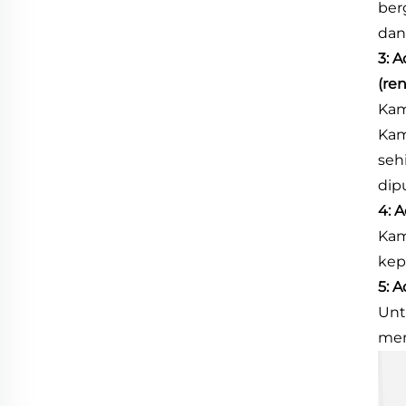
ber
dan
3: 
(re
Kam
Kam
seh
dip
4: 
Kam
kep
5: 
Unt
mem