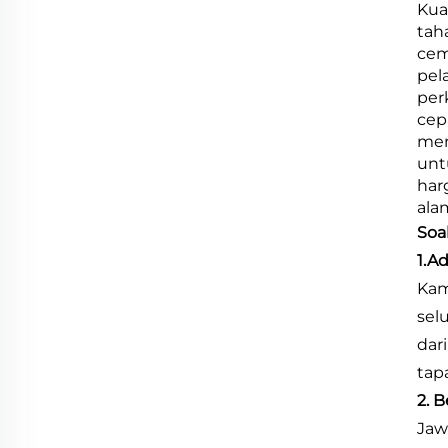
Kual
tah
cem
pel
per
cep
men
unt
har
ala
Soa
1.A
Kam
sel
dar
tap
2. 
Jaw