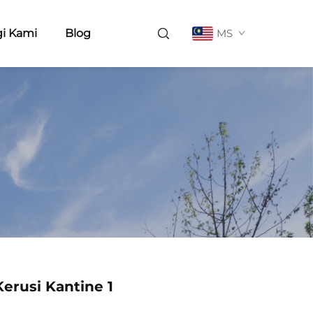
i Kami
Blog
MS
erusi Kantine 1