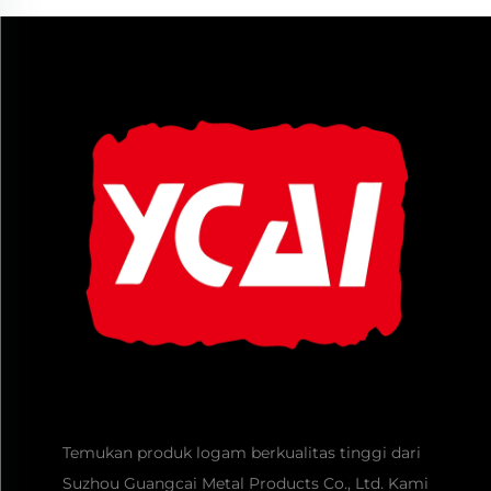
Temukan produk logam berkualitas tinggi dari
Suzhou Guangcai Metal Products Co., Ltd. Kami