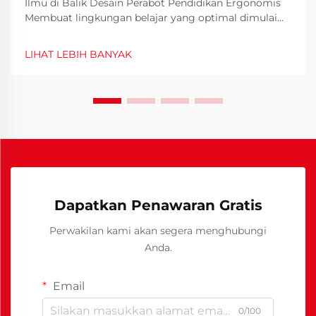
Ilmu di Balik Desain Perabot Pendidikan Ergonomis
Membuat lingkungan belajar yang optimal dimulai
dengan desain perabot sekolah yang bijaksana.
Perabotan yang digunakan siswa setiap hari
LIHAT LEBIH BANYAK
memainkan peran penting dalam kenyamanan,
postur, dan kemampuan untuk fokus...
Dapatkan Penawaran Gratis
Perwakilan kami akan segera menghubungi
Anda.
Email
0/100