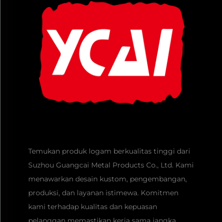
Temukan produk logam berkualitas tinggi dari
Suzhou Guangcai Metal Products Co., Ltd. Kami
menawarkan desain kustom, pengembangan,
produksi, dan layanan istimewa. Komitmen
kami terhadap kualitas dan kepuasan
pelanggan memastikan kerja sama jangka