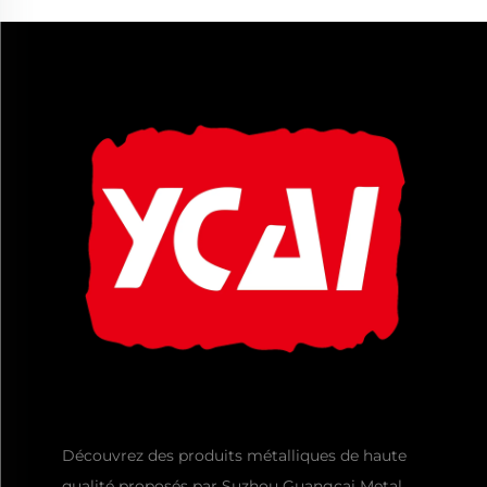
Découvrez des produits métalliques de haute
qualité proposés par Suzhou Guangcai Metal