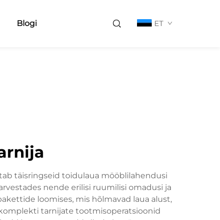
Blogi
ET
arnija
tab täisringseid toidulaua mööblilahendusi
rvestades nende erilisi ruumilisi omadusi ja
pakettide loomises, mis hõlmavad laua alust,
 komplekti tarnijate tootmisoperatsioonid