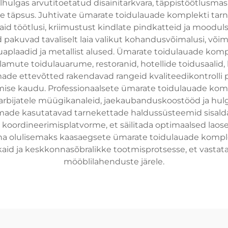
lhulgas arvutitoetatud disainitarkvara, täppistöötlusmas
te täpsus. Juhtivate ümarate toidulauade komplekti tarn
id töötlusi, kriimustust kindlate pindkatteid ja mooduls
 pakuvad tavaliselt laia valikut kohandusvõimalusi, võima
lauaplaadid ja metallist alused. Ümarate toidulauade ko
mute toidulauarume, restoranid, hotellide toidusaalid, 
ade ettevõtted rakendavad rangeid kvaliteedikontrolli p
ise kaudu. Professionaalsete ümarate toidulauade kompl
 tarbijatele müügikanaleid, jaekaubanduskoostööd ja 
made kasutatavad tarnekettade haldussüsteemid sisalda
a koordineerimisplatvorme, et säilitada optimaalsed laos
lulisemaks kaasaegsete ümarate toidulauade komplekti
ikaid ja keskkonnasõbralikke tootmisprotsesse, et vastat
mööblilahenduste järele.