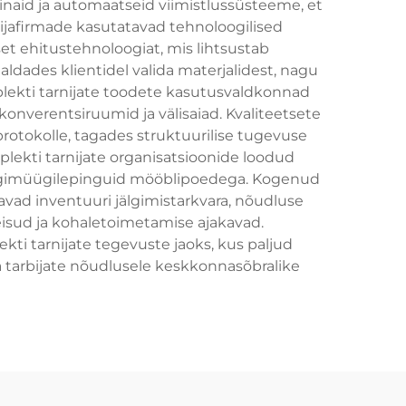
inaid ja automaatseid viimistlussüsteeme, et
ijafirmade kasutatavad tehnoloogilised
et ehitustehnoloogiat, mis lihtsustab
ldades klientidel valida materjalidest, nagu
mplekti tarnijate toodete kasutusvaldkonnad
konverentsiruumid ja välisaiad. Kvaliteetsete
rotokolle, tagades struktuurilise tugevuse
ekti tarnijate organisatsioonide loodud
hulgimüügilepinguid mööblipoedega. Kogenud
vad inventuuri jälgimistarkvara, nõudluse
eisud ja kohaletoimetamise ajakavad.
 tarnijate tegevuste jaoks, kus paljud
a tarbijate nõudlusele keskkonnasõbralike