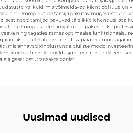
ete ümarate söömiselamu komplektide tarnijatega, sest ne
muudatuste valikuid, mis võimaldavad klientidel luua uni
miselamu komplektide tarnija pakutav mugavusfaktor v
, sest need tarnijad pakuvad täielikke lahendusi, sealhul
miselamu komplektide tarnijafirmad pakuvad ka professi
 vaeva ning tagades samas optimaalse funktsionaalsuse
arantiikatte ületab tavaliselt tavapäraseid müügigara
ikaid, mis annavad kindlustunde oluliste mööblinvestee
 klienditoetus hõlmab hooldusjuhiseid, remonditeenusei
e algsest ostutransaktsioonist.
Uusimad uudised