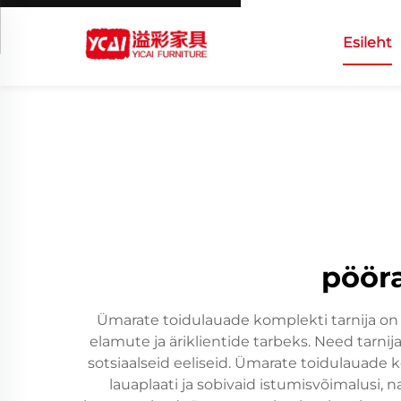
Esileht
pööra
Ümarate toidulauade komplekti tarnija on 
elamute ja äriklientide tarbeks. Need tarni
sotsiaalseid eeliseid. Ümarate toidulauade 
lauaplaati ja sobivaid istumisvõimalusi,