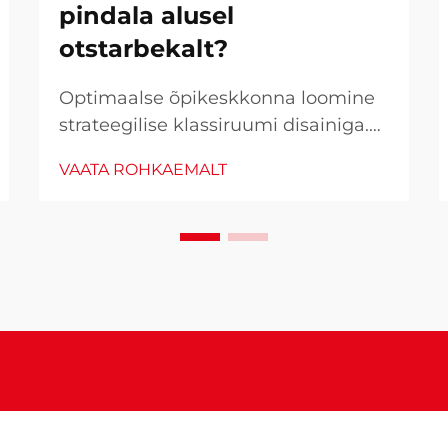
pindala alusel
otstarbekalt?
Optimaalse õpikeskkonna loomine
strateegilise klassiruumi disainiga.
Selle, kuidas me paigutame
VAATA ROHKAEMALT
klassiruumi mööblit, mõju on sügav
õpilaste kaasatusele, õpitulemustele
ja terviklikule klassiruumi
dünaamikale. Hoolikalt planeeritud
klassiruumi paigutus võib
soodustada...