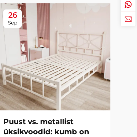
26
2
Sep
No
Puust vs. metallist
aa
üksikvoodid: kumb on
pu