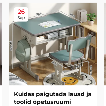
26
Sep
Kuidas paigutada lauad ja
toolid õpetusruumi