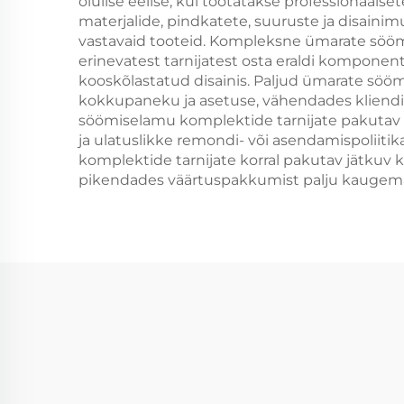
olulise eelise, kui töötatakse professionaals
materjalide, pindkatete, suuruste ja disaini
vastavaid tooteid. Kompleksne ümarate söö
erinevatest tarnijatest osta eraldi komponente
kooskõlastatud disainis. Paljud ümarate söö
kokkupaneku ja asetuse, vähendades kliendi
söömiselamu komplektide tarnijate pakutav g
ja ulatuslikke remondi- või asendamispoliit
komplektide tarnijate korral pakutav jätkuv
pikendades väärtuspakkumist palju kaugemal