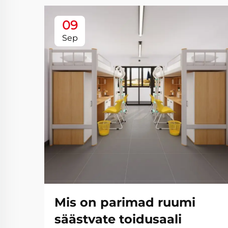
09
Sep
Mis on parimad ruumi
säästvate toidusaali