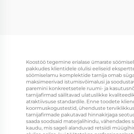
Koostöö tegemine erialase ümarate söömisela
pakkudes klientidele olulisi eeliseid eksper
söömiselamu komplektide tarnija omab sügav
maksimeerivad istumisvõimalusi ja soodustav
paremini konkreetsetele ruumi- ja kasutusn
tarnijafirmad säilitavad ulatuslikke kvaliteed
atraktiivsuse standardile. Enne toodete klien
koormuskogustestid, ühenduste terviklikku
tarnijafirmade pakutavad hinnakirjaga seot
saada soodsaid materjalihindu, vähendades s
kaudu, mis sageli alanduvad retsiidi müügi