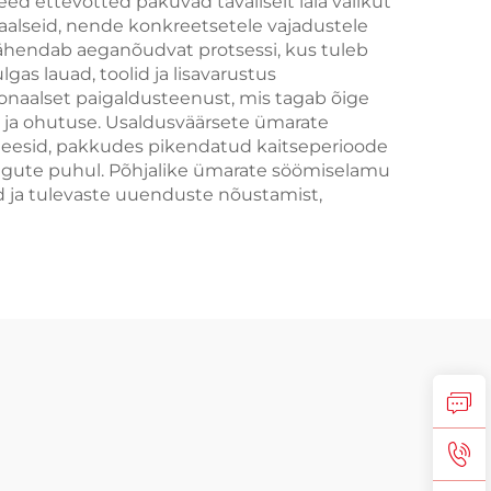
ed ettevõtted pakuvad tavaliselt laia valikut
kaalseid, nende konkreetsetele vajadustele
ähendab aeganõudvat protsessi, kus tuleb
gas lauad, toolid ja lisavarustus
onaalset paigaldusteenust, mis tagab õige
 ja ohutuse. Usaldusväärsete ümarate
nteesid, pakkudes pikendatud kaitseperioode
ringute puhul. Põhjalike ümarate söömiselamu
d ja tulevaste uuenduste nõustamist,