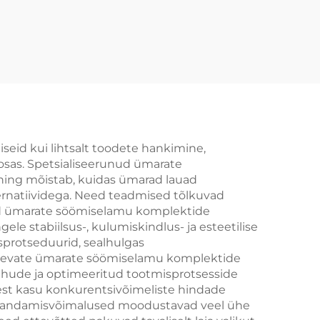
eid kui lihtsalt toodete hankimine,
 osas. Spetsialiseerunud ümarate
ning mõistab, kuidas ümarad lauad
ternatiividega. Need teadmised tõlkuvad
sed ümarate söömiselamu komplektide
ele stabiilsus-, kulumiskindlus- ja esteetilise
isprotseduurid, sealhulgas
Tugevate ümarate söömiselamu komplektide
ahude ja optimeeritud tootmisprotsesside
test kasu konkurentsivõimeliste hindade
 Kohandamisvõimalused moodustavad veel ühe