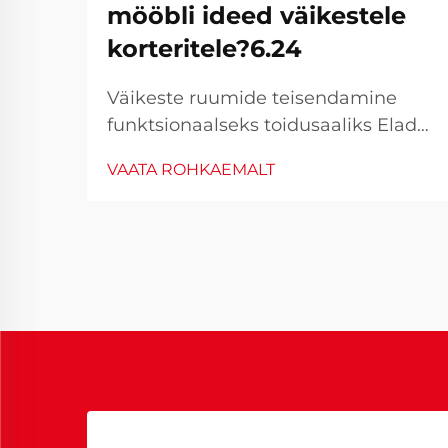
mööbli ideed väikestele
korteritele?6.24
Väikeste ruumide teisendamine
funktsionaalseks toidusaaliks Elades
kompaktse korteris ei tähenda stiili
VAATA ROHKAEMALT
või funktsionaalsuse ohverdamist
seoses toidusaaliga. Linnaelu
populaarseks muutumisega on
innovaatiliste mööbli lahenduste
järele...