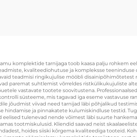
mu komplektide tarnijaga toob kaasa palju rohkem eelis
tteadmiste, kvaliteediohutuse ja kompleksse teeninduse
aid teadmisi ringikujulise mööbli disainipõhimõtetest 
ad paremat suhtlemist võrreldes ristkülikukujuliste al
õuetele vastavate tootete soovitustena. Professionaal
ikontrolli süsteeme, mis tagavad iga eseme vastavuse rang
dile jõudmist viivad need tarnijad läbi põhjalikud testim
se hindamise ja pinnakatete kulumiskindluse testid. 
ud eelised tulenevad nende võimest läbi suurte hankem
amas tootmiskulusid. Kliendid saavad neist skaalaeelis
hindadest, hoides siiski kõrgema kvaliteediga tooteid.