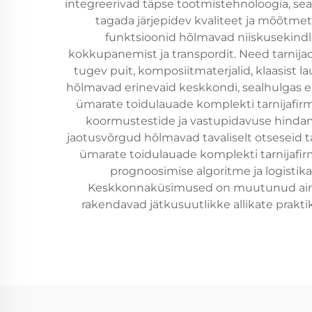
integreerivad täpse tootmistehnoloogia, sea
tagada järjepidev kvaliteet ja mõõtme
funktsioonid hõlmavad niiskusekindla
kokkupanemist ja transpordit. Need tarnijad
tugev puit, komposiitmaterjalid, klaasist 
hõlmavad erinevaid keskkondi, sealhulgas ela
ümarate toidulauade komplekti tarnijafirm
koormustestide ja vastupidavuse hindam
jaotusvõrgud hõlmavad tavaliselt otseseid
ümarate toidulauade komplekti tarnijafir
prognoosimise algoritme ja logistik
Keskkonnaküsimused on muutunud aina o
rakendavad jätkusuutlikke allikate prakt