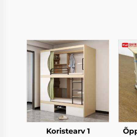
Koristearv 1
Õpp