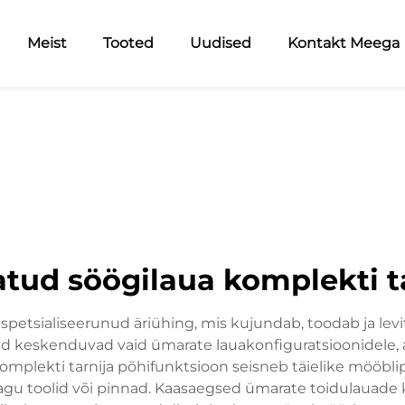
Meist
Tooted
Uudised
Kontakt Meega
tud söögilaua komplekti t
spetsialiseerunud äriühing, mis kujundab, toodab ja levi
jad keskenduvad vaid ümarate lauakonfiguratsioonidele, a
komplekti tarnija põhifunktsioon seisneb täielike mööbli
 nagu toolid või pinnad. Kaasaegsed ümarate toidulauade