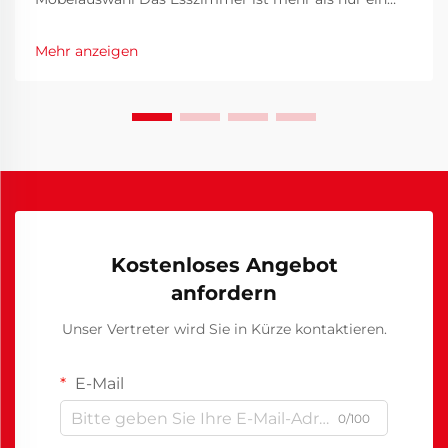
Ort, um Mahlzeiten einzunehmen – hier entstehen
bleibende Erinnerungen, Gespräche fließen frei und
Mehr anzeigen
Beziehungen vertiefen sich bei köstlichem Essen und
warmer Gesellschaft...
Kostenloses Angebot
anfordern
Unser Vertreter wird Sie in Kürze kontaktieren.
E-Mail
0/100