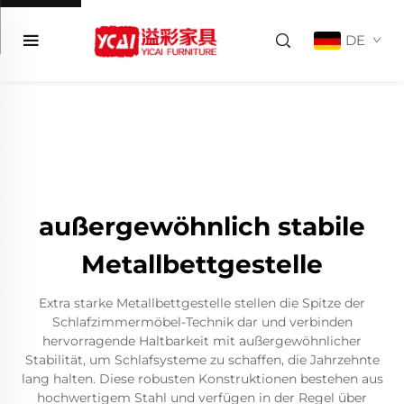
DE
außergewöhnlich stabile
Metallbettgestelle
Extra starke Metallbettgestelle stellen die Spitze der
Schlafzimmermöbel-Technik dar und verbinden
hervorragende Haltbarkeit mit außergewöhnlicher
Stabilität, um Schlafsysteme zu schaffen, die Jahrzehnte
lang halten. Diese robusten Konstruktionen bestehen aus
hochwertigem Stahl und verfügen in der Regel über